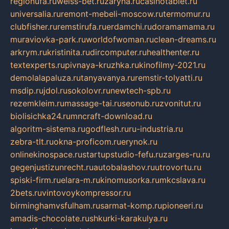
regionufa.ru
weiss-bet.ru
zaryna.ru
casinotablet.ru
universalia.ru
remont-mebeli-moscow.ru
termomur.ru
clubfisher.ru
remstirufa.ru
erdamchi.ru
doramamama.ru
muraviovka-park.ru
worldofwoman.ru
clean-dreams.ru
arkrym.ru
kristinita.ru
dircomputer.ru
healthenter.ru
textexperts.ru
pivnaya-kruzhka.ru
kinofilmy-2021.ru
demolalapaluza.ru
tanyavanya.ru
remstir-tolyatti.ru
msdip.ru
jdol.ru
sokolovr.ru
newtech-spb.ru
rezemkleim.ru
massage-tai.ru
seonub.ru
zvonitut.ru
biolisichka24.ru
mncraft-download.ru
algoritm-sistema.ru
godflesh.ru
ru-industria.ru
zebra-tlt.ru
okna-proficom.ru
erynok.ru
onlinekinospace.ru
startupstudio-fefu.ru
zarges-ru.ru
gegenjustizunrecht.ru
autobalashov.ru
utrovortu.ru
spiski-firm.ru
elara-m.ru
kinomusorka.ru
mkcslava.ru
2bets.ru
vintovoykompressor.ru
birminghamvsfulham.ru
sarmat-komp.ru
pioneeri.ru
amadis-chocolate.ru
shkurki-karakulya.ru