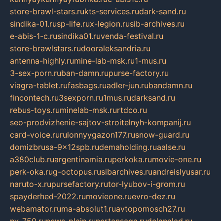
store-brawl-stars.ru
kts-services.ru
dark-sand.ru
sindika-01.ru
sp-life.ru
x-legion.ru
sib-archives.ru
e-abis-1-c.ru
sindika01.ru
venda-festival.ru
store-brawlstars.ru
dooraleksandria.ru
antenna-highly.ru
mine-lab-msk.ru
1-mus.ru
3-sex-porn.ru
ban-damn.ru
purse-factory.ru
viagra-tablet.ru
fasbags.ru
adler-jun.ru
bandamn.ru
fincontech.ru
3sexporn.ru
1mus.ru
darksand.ru
rebus-toys.ru
minelab-msk.ru
rtdco.ru
seo-prodvizhenie-sajtov-stroitelnyh-kompanij.ru
card-voice.ru
rulonnyygazon177.ru
snow-guard.ru
domizbrusa-9x12spb.ru
demaholding.ru
aalse.ru
a380club.ru
argentinamia.ru
perkoka.ru
movie-one.ru
perk-oka.ru
g-octopus.ru
sibarchives.ru
andreislyusar.ru
naruto-x.ru
pursefactory.ru
tor-lyubov-i-grom.ru
spayderhed-2022.ru
movieone.ru
evro-dez.ru
webamator.ru
ma-absolut1.ru
avtopomosch27.ru