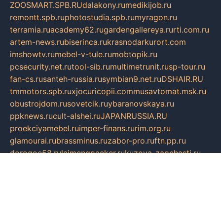
ZOOSMART.SPB.RU
dalakony.ru
medikijob.ru
remontt.spb.ru
photostudia.spb.ru
myragon.ru
terramia.ru
academy62.ru
gardengallereya.ru
rti.com.ru
artem-news.ru
biserinca.ru
krasnodarkurort.com
imshowtv.ru
mebel-v-tule.ru
mobtopik.ru
pcsecurity.net.ru
tool-sib.ru
multimetrunit.ru
sp-tour.ru
fan-cs.ru
santeh-russia.ru
symbian9.net.ru
DSHAIR.RU
tmmotors.spb.ru
xjocuricopii.com
musavtomat.msk.ru
obustrojdom.ru
sovetcik.ru
ybaranovskaya.ru
ppknews.ru
cult-alshei.ru
JAPANRUSSIA.RU
proekciyamebel.ru
imper-finans.ru
rim.org.ru
glamourai.ru
brassminus.ru
zabor-pro.ru
ftn.pp.ru
dorogoe58.ru
laimengpacker.ru
kuzova-zapchasti.ru
sageerp.ru
taxodrom.ru
dsrazvitie.ru
hardcity.net.ru
ratinghomegames.ru
topservice25.ru
gubernyan.ru
gtglasslined.ru
ii4.ru
tssport.spb.ru
andorra24.com
blackwallstreet.ru
oboimos.ru
optim-doors.com.ru
ikuch.ru
nycr.org.ru
npa21.ru
vremya-ch.spb.ru