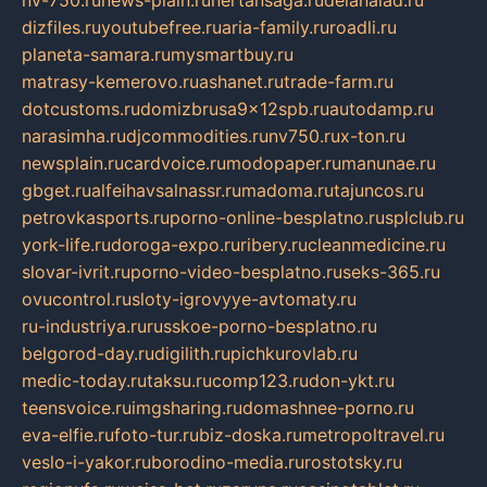
nv-750.ru
news-plain.ru
nertansaga.ru
delanalad.ru
dizfiles.ru
youtubefree.ru
aria-family.ru
roadli.ru
planeta-samara.ru
mysmartbuy.ru
matrasy-kemerovo.ru
ashanet.ru
trade-farm.ru
dotcustoms.ru
domizbrusa9x12spb.ru
autodamp.ru
narasimha.ru
djcommodities.ru
nv750.ru
x-ton.ru
newsplain.ru
cardvoice.ru
modopaper.ru
manunae.ru
gbget.ru
alfeihavsalnassr.ru
madoma.ru
tajuncos.ru
petrovkasports.ru
porno-online-besplatno.ru
splclub.ru
york-life.ru
doroga-expo.ru
ribery.ru
cleanmedicine.ru
slovar-ivrit.ru
porno-video-besplatno.ru
seks-365.ru
ovucontrol.ru
sloty-igrovyye-avtomaty.ru
ru-industriya.ru
russkoe-porno-besplatno.ru
belgorod-day.ru
digilith.ru
pichkurovlab.ru
medic-today.ru
taksu.ru
comp123.ru
don-ykt.ru
teensvoice.ru
imgsharing.ru
domashnee-porno.ru
eva-elfie.ru
foto-tur.ru
biz-doska.ru
metropoltravel.ru
veslo-i-yakor.ru
borodino-media.ru
rostotsky.ru