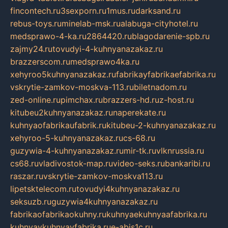
fincontech.ru
3sexporn.ru
1mus.ru
darksand.ru
rebus-toys.ru
minelab-msk.ru
alabuga-cityhotel.ru
medsprawo-4-ka.ru
2864420.ru
blagodarenie-spb.ru
zajmy24.ru
tovudyi-4-kuhnyanazakaz.ru
brazzerscom.ru
medsprawo4ka.ru
xehyroo5kuhnyanazakaz.ru
fabrikayfabrikaefabrika.ru
vskrytie-zamkov-moskva-113.ru
biletnadom.ru
zed-online.ru
pimchax.ru
brazzers-hd.ru
z-host.ru
kitubeu2kuhnyanazakaz.ru
naperekate.ru
kuhnyaofabrikaufabrik.ru
kitubeu-2-kuhnyanazakaz.ru
xehyroo-5-kuhnyanazakaz.ru
cs-68.ru
guzywia-4-kuhnyanazakaz.ru
mir-tk.ru
vlknrussia.ru
cs68.ru
vladivostok-map.ru
video-seks.ru
bankaribi.ru
raszar.ru
vskrytie-zamkov-moskva113.ru
lipetsktelecom.ru
tovudyi4kuhnyanazakaz.ru
seksuzb.ru
guzywia4kuhnyanazakaz.ru
fabrikaofabrikaokuhny.ru
kuhnyaekuhnyaafabrika.ru
kuhnyaykuhnyayfabrika.ru
e-abis1c.ru