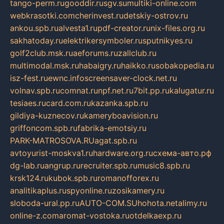
tango-perm.ru
gooddir.ru
sgv.su
multiki-online.com
webkrasotki.com
cherinvest.ru
detskiy-ostrov.ru
ankou.spb.ru
alvesta1.ru
pdf-creator.ru
nix-files.org.ru
sakhatoday.ru
elektrikersymboler.ru
sputnikyes.ru
golf2club.msk.ru
aeforums.ru
zallclub.ru
multimodal.msk.ru
habaigry.ru
haikko.ru
sobakopedia.ru
isz-fest.ru
ewnc.info
screensaver-clock.net.ru
volnav.spb.ru
comnat.ru
npf.net.ru
7bit.pp.ru
kalugatur.ru
tesiaes.ru
card.com.ru
kazanka.spb.ru
gildiya-kuznecov.ru
kameryboavision.ru
griffoncom.spb.ru
fabrika-emotsiy.ru
PARK-MATROSOVA.RU
agat.spb.ru
avtoyurist-moskva1.ru
hardware.org.ru
схема-авто.рф
dg-lab.ru
angrup.ru
recruiter.spb.ru
music8.spb.ru
krsk124.ru
kubok.spb.ru
romanofforex.ru
analitikaplus.ru
spyonline.ru
zosikamery.ru
sloboda-ural.pp.ru
AUTO-COM.SU
hohota.net
alimy.ru
online-z.com
aromat-vostoka.ru
otdelkaexp.ru