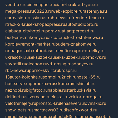
veetbox.ru
cinemapost.ru
ciam-fr.ru
kraft-you.ru
mega-press.ru
03223.ru
web-explore.ru
rastenuya.ru
eurovision-russia.ru
strah-news.ru
freeride-team.ru
itrack-24.ru
sexshopexpress.ru
autostudiopro.ru
alabuga-cityhotel.ru
pornv.ru
atlantpereezd.ru
bud-em-znakomye.ru
a-cdc.ru
elektrostal-news.ru
korolevremont-market.ru
budem-znakomye.ru
oooagrosnab.ru
fpodaso.ru
emfire.ru
pro-otdelky.ru
ukrasotki.ru
seksuzbek.ru
seks-uzbek.ru
porno-vk.ru
sovratili.ru
olecoon.ru
vd-dosug.ru
adonyev.ru
rbc-news.ru
porno-skvirt.ru
krospr.ru
13autor-kolonka.ru
sormol.ru
2rich.ru
hostel-65.ru
hostserve.ru
porno-na-russkom.ru
mishinlab.ru
neznobi.ru
bigfatcc.ru
habble.ru
starbucksvia.ru
delfinet.ru
silvernano.ru
elestal.ru
vektor-doroga.ru
velotrenajery.ru
pronso54.ru
lenasever.ru
lovinskix.ru
show-pets.ru
smartnews03.ru
discofoxworld.ru
miraclecoon.ru
pongup.ru
hostel65.ru
liura.ru
glasspb.ru