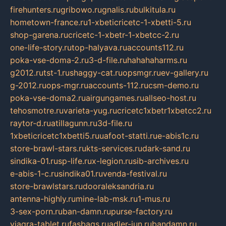
firehunters.ru
gribowo.ru
gnalis.ru
bulkitula.ru
hometown-france.ru
1-xbeticricetc-1-xbetti-5.ru
shop-garena.ru
cricetc-1-xbetr-1-xbetcc-2.ru
one-life-story.ru
top-halyava.ru
accounts112.ru
poka-vse-doma-2.ru
3-d-file.ru
hahahaharms.ru
g2012.ru
tst-1.ru
shaggy-cat.ru
opsmgr.ru
ev-gallery.ru
g-2012.ru
ops-mgr.ru
accounts-112.ru
csm-demo.ru
poka-vse-doma2.ru
airgungames.ru
allseo-host.ru
tehosmotre.ru
varieta-yug.ru
cricetc1xbetr1xbetcc2.ru
raytor-d.ru
atillagunn.ru
3d-file.ru
1xbeticricetc1xbetti5.ru
uafoot-statti.ru
e-abis1c.ru
store-brawl-stars.ru
kts-services.ru
dark-sand.ru
sindika-01.ru
sp-life.ru
x-legion.ru
sib-archives.ru
e-abis-1-c.ru
sindika01.ru
venda-festival.ru
store-brawlstars.ru
dooraleksandria.ru
antenna-highly.ru
mine-lab-msk.ru
1-mus.ru
3-sex-porn.ru
ban-damn.ru
purse-factory.ru
viagra-tablet.ru
fasbags.ru
adler-jun.ru
bandamn.ru