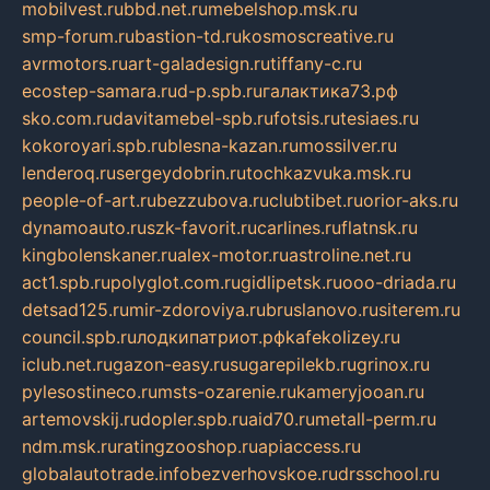
mobilvest.ru
bbd.net.ru
mebelshop.msk.ru
smp-forum.ru
bastion-td.ru
kosmoscreative.ru
avrmotors.ru
art-galadesign.ru
tiffany-c.ru
ecostep-samara.ru
d-p.spb.ru
галактика73.рф
sko.com.ru
davitamebel-spb.ru
fotsis.ru
tesiaes.ru
kokoroyari.spb.ru
blesna-kazan.ru
mossilver.ru
lenderoq.ru
sergeydobrin.ru
tochkazvuka.msk.ru
people-of-art.ru
bezzubova.ru
clubtibet.ru
orior-aks.ru
dynamoauto.ru
szk-favorit.ru
carlines.ru
flatnsk.ru
kingbolenskaner.ru
alex-motor.ru
astroline.net.ru
act1.spb.ru
polyglot.com.ru
gidlipetsk.ru
ooo-driada.ru
detsad125.ru
mir-zdoroviya.ru
bruslanovo.ru
siterem.ru
council.spb.ru
лодкипатриот.рф
kafekolizey.ru
iclub.net.ru
gazon-easy.ru
sugarepilekb.ru
grinox.ru
pylesostineco.ru
msts-ozarenie.ru
kameryjooan.ru
artemovskij.ru
dopler.spb.ru
aid70.ru
metall-perm.ru
ndm.msk.ru
ratingzooshop.ru
apiaccess.ru
globalautotrade.info
bezverhovskoe.ru
drsschool.ru