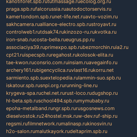
kanotiforet.spb.ru
tutmassage.ru
ecolog.org.ru
praga.spb.ru
falcorussia.ru
autodoctorservis.ru
kamertondom.spb.ru
net-life.net.ru
avto-vozim.ru
sakhcamera.ru
alliance-electro.spb.ru
stroyavt.ru
controlweb1.ru
tdsak74.ru
kinzozo-ru.ru
kvotka.ru
iron-snab.ru
costa-bella.ru
eugrus.pp.ru
associaciya39.ru
primexpo.spb.ru
bezmorchin.ru
ia2.ru
cpt21.ru
ispecspb.ru
regahost.ru
kolosok-elita.ru
tae-kwon.ru
consrio.com.ru
insiam.ru
avegainfo.ru
archery161.ru
bigencyclica.ru
vlast16.ru
korru.net
sarmiento.spb.su
extelopedia.ru
lammin-suo.spb.ru
iskatour.spb.ru
snpi.org.ru
running-line.ru
krygeva-spa.ru
chel.net.ru
rust-loco.ru
dugshop.ru
hl-beta.spb.ru
school494.spb.ru
mymubaby.ru
epoha-metalband.ru
ngr.spb.ru
rusgosnews.com
dieselvostok.ru
24hostel.msk.ru
w-dev.ru
f-ship.ru
regsmi.ru
filmnetwork.ru
malinasp.ru
kinosvin.ru
h2o-salon.ru
malutkayork.ru
deltaprim.spb.ru