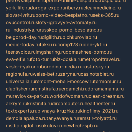
petrovkasports.ru
porno-online-besplatno.ru
splclub.ru
york-life.ru
doroga-expo.ru
ribery.ru
cleanmedicine.ru
slovar-ivrit.ru
porno-video-besplatno.ru
seks-365.ru
ovucontrol.ru
sloty-igrovyye-avtomaty.ru
ru-industriya.ru
russkoe-porno-besplatno.ru
belgorod-day.ru
digilith.ru
pichkurovlab.ru
medic-today.ru
taksu.ru
comp123.ru
don-ykt.ru
teensvoice.ru
imgsharing.ru
domashnee-porno.ru
eva-elfie.ru
foto-tur.ru
biz-doska.ru
metropoltravel.ru
veslo-i-yakor.ru
borodino-media.ru
rostotsky.ru
regionufa.ru
weiss-bet.ru
zaryna.ru
casinotablet.ru
universalia.ru
remont-mebeli-moscow.ru
termomur.ru
clubfisher.ru
remstirufa.ru
erdamchi.ru
doramamama.ru
muraviovka-park.ru
worldofwoman.ru
clean-dreams.ru
arkrym.ru
kristinita.ru
dircomputer.ru
healthenter.ru
textexperts.ru
pivnaya-kruzhka.ru
kinofilmy-2021.ru
demolalapaluza.ru
tanyavanya.ru
remstir-tolyatti.ru
msdip.ru
jdol.ru
sokolovr.ru
newtech-spb.ru