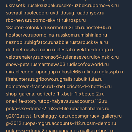
ukrasotki.ru
seksuzbek.ru
seks-uzbek.ru
porno-vk.ru
sovratili.ru
olecoon.ru
vd-dosug.ru
adonyev.ru
rbc-news.ru
porno-skvirt.ru
krospr.ru
13autor-kolonka.ru
sormol.ru
2rich.ru
hostel-65.ru
hostserve.ru
porno-na-russkom.ru
mishinlab.ru
neznobi.ru
bigfatcc.ru
habble.ru
starbucksvia.ru
delfinet.ru
silvernano.ru
elestal.ru
vektor-doroga.ru
velotrenajery.ru
pronso54.ru
lenasever.ru
lovinskix.ru
show-pets.ru
smartnews03.ru
discofoxworld.ru
miraclecoon.ru
pongup.ru
hostel65.ru
liura.ru
glasspb.ru
firehunters.ru
gribowo.ru
gnalis.ru
bulkitula.ru
hometown-france.ru
1-xbeticricetc-1-xbetti-5.ru
shop-garena.ru
cricetc-1-xbetr-1-xbetcc-2.ru
one-life-story.ru
top-halyava.ru
accounts112.ru
poka-vse-doma-2.ru
3-d-file.ru
hahahaharms.ru
g2012.ru
tst-1.ru
shaggy-cat.ru
opsmgr.ru
ev-gallery.ru
g-2012.ru
ops-mgr.ru
accounts-112.ru
csm-demo.ru
poka-vse-doma2.ru
airgungames.ru
allseo-host.ru