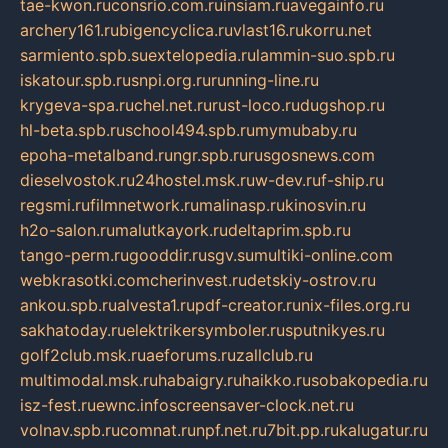
tae-kwon.ru
consrio.com.ru
insiam.ru
avegainfo.ru
archery161.ru
bigencyclica.ru
vlast16.ru
korru.net
sarmiento.spb.su
extelopedia.ru
lammin-suo.spb.ru
iskatour.spb.ru
snpi.org.ru
running-line.ru
krygeva-spa.ru
chel.net.ru
rust-loco.ru
dugshop.ru
hl-beta.spb.ru
school494.spb.ru
mymubaby.ru
epoha-metalband.ru
ngr.spb.ru
rusgosnews.com
dieselvostok.ru
24hostel.msk.ru
w-dev.ru
f-ship.ru
regsmi.ru
filmnetwork.ru
malinasp.ru
kinosvin.ru
h2o-salon.ru
malutkayork.ru
deltaprim.spb.ru
tango-perm.ru
gooddir.ru
sgv.su
multiki-online.com
webkrasotki.com
cherinvest.ru
detskiy-ostrov.ru
ankou.spb.ru
alvesta1.ru
pdf-creator.ru
nix-files.org.ru
sakhatoday.ru
elektrikersymboler.ru
sputnikyes.ru
golf2club.msk.ru
aeforums.ru
zallclub.ru
multimodal.msk.ru
habaigry.ru
haikko.ru
sobakopedia.ru
isz-fest.ru
ewnc.info
screensaver-clock.net.ru
volnav.spb.ru
comnat.ru
npf.net.ru
7bit.pp.ru
kalugatur.ru