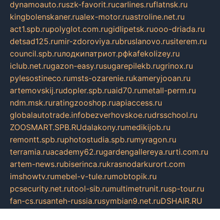
dynamoauto.ru
szk-favorit.ru
carlines.ru
flatnsk.ru
kingbolenskaner.ru
alex-motor.ru
astroline.net.ru
act1.spb.ru
polyglot.com.ru
gidlipetsk.ru
ooo-driada.ru
detsad125.ru
mir-zdoroviya.ru
bruslanovo.ru
siterem.ru
council.spb.ru
лодкипатриот.рф
kafekolizey.ru
iclub.net.ru
gazon-easy.ru
sugarepilekb.ru
grinox.ru
pylesostineco.ru
msts-ozarenie.ru
kameryjooan.ru
artemovskij.ru
dopler.spb.ru
aid70.ru
metall-perm.ru
ndm.msk.ru
ratingzooshop.ru
apiaccess.ru
globalautotrade.info
bezverhovskoe.ru
drsschool.ru
ZOOSMART.SPB.RU
dalakony.ru
medikijob.ru
remontt.spb.ru
photostudia.spb.ru
myragon.ru
terramia.ru
academy62.ru
gardengallereya.ru
rti.com.ru
artem-news.ru
biserinca.ru
krasnodarkurort.com
imshowtv.ru
mebel-v-tule.ru
mobtopik.ru
pcsecurity.net.ru
tool-sib.ru
multimetrunit.ru
sp-tour.ru
fan-cs.ru
santeh-russia.ru
symbian9.net.ru
DSHAIR.RU
tmmotors.spb.ru
xjocuricopii.com
musavtomat.msk.ru