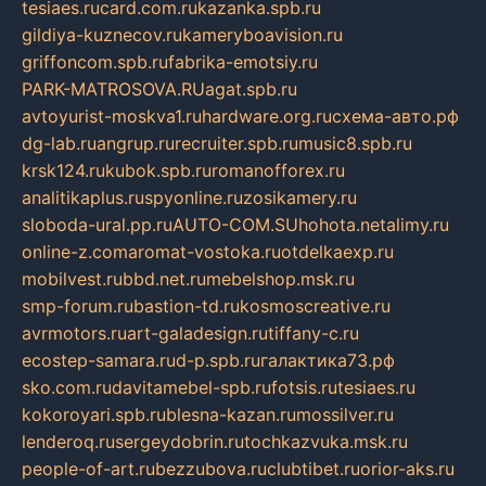
tesiaes.ru
card.com.ru
kazanka.spb.ru
gildiya-kuznecov.ru
kameryboavision.ru
griffoncom.spb.ru
fabrika-emotsiy.ru
PARK-MATROSOVA.RU
agat.spb.ru
avtoyurist-moskva1.ru
hardware.org.ru
схема-авто.рф
dg-lab.ru
angrup.ru
recruiter.spb.ru
music8.spb.ru
krsk124.ru
kubok.spb.ru
romanofforex.ru
analitikaplus.ru
spyonline.ru
zosikamery.ru
sloboda-ural.pp.ru
AUTO-COM.SU
hohota.net
alimy.ru
online-z.com
aromat-vostoka.ru
otdelkaexp.ru
mobilvest.ru
bbd.net.ru
mebelshop.msk.ru
smp-forum.ru
bastion-td.ru
kosmoscreative.ru
avrmotors.ru
art-galadesign.ru
tiffany-c.ru
ecostep-samara.ru
d-p.spb.ru
галактика73.рф
sko.com.ru
davitamebel-spb.ru
fotsis.ru
tesiaes.ru
kokoroyari.spb.ru
blesna-kazan.ru
mossilver.ru
lenderoq.ru
sergeydobrin.ru
tochkazvuka.msk.ru
people-of-art.ru
bezzubova.ru
clubtibet.ru
orior-aks.ru