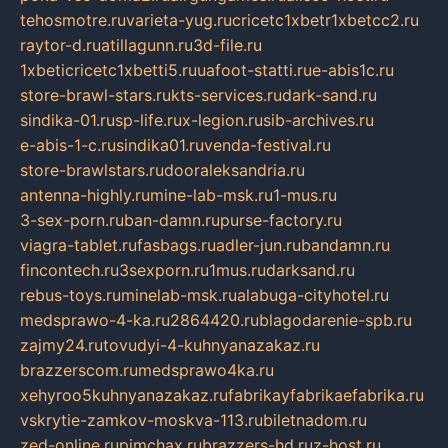
tehosmotre.ru
varieta-yug.ru
cricetc1xbetr1xbetcc2.ru
raytor-d.ru
atillagunn.ru
3d-file.ru
1xbeticricetc1xbetti5.ru
uafoot-statti.ru
e-abis1c.ru
store-brawl-stars.ru
kts-services.ru
dark-sand.ru
sindika-01.ru
sp-life.ru
x-legion.ru
sib-archives.ru
e-abis-1-c.ru
sindika01.ru
venda-festival.ru
store-brawlstars.ru
dooraleksandria.ru
antenna-highly.ru
mine-lab-msk.ru
1-mus.ru
3-sex-porn.ru
ban-damn.ru
purse-factory.ru
viagra-tablet.ru
fasbags.ru
adler-jun.ru
bandamn.ru
fincontech.ru
3sexporn.ru
1mus.ru
darksand.ru
rebus-toys.ru
minelab-msk.ru
alabuga-cityhotel.ru
medsprawo-4-ka.ru
2864420.ru
blagodarenie-spb.ru
zajmy24.ru
tovudyi-4-kuhnyanazakaz.ru
brazzerscom.ru
medsprawo4ka.ru
xehyroo5kuhnyanazakaz.ru
fabrikayfabrikaefabrika.ru
vskrytie-zamkov-moskva-113.ru
biletnadom.ru
zed-online.ru
pimchax.ru
brazzers-hd.ru
z-host.ru