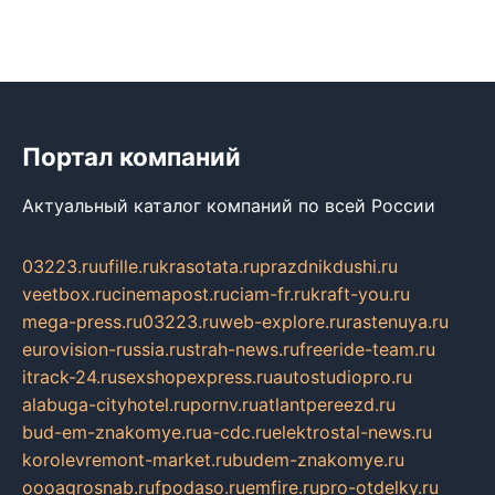
Портал компаний
Актуальный каталог компаний по всей России
03223.ru
ufille.ru
krasotata.ru
prazdnikdushi.ru
veetbox.ru
cinemapost.ru
ciam-fr.ru
kraft-you.ru
mega-press.ru
03223.ru
web-explore.ru
rastenuya.ru
eurovision-russia.ru
strah-news.ru
freeride-team.ru
itrack-24.ru
sexshopexpress.ru
autostudiopro.ru
alabuga-cityhotel.ru
pornv.ru
atlantpereezd.ru
bud-em-znakomye.ru
a-cdc.ru
elektrostal-news.ru
korolevremont-market.ru
budem-znakomye.ru
oooagrosnab.ru
fpodaso.ru
emfire.ru
pro-otdelky.ru