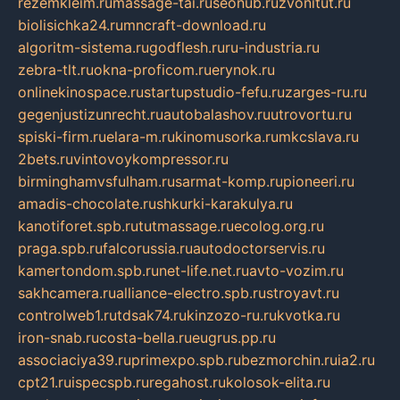
rezemkleim.ru
massage-tai.ru
seonub.ru
zvonitut.ru
biolisichka24.ru
mncraft-download.ru
algoritm-sistema.ru
godflesh.ru
ru-industria.ru
zebra-tlt.ru
okna-proficom.ru
erynok.ru
onlinekinospace.ru
startupstudio-fefu.ru
zarges-ru.ru
gegenjustizunrecht.ru
autobalashov.ru
utrovortu.ru
spiski-firm.ru
elara-m.ru
kinomusorka.ru
mkcslava.ru
2bets.ru
vintovoykompressor.ru
birminghamvsfulham.ru
sarmat-komp.ru
pioneeri.ru
amadis-chocolate.ru
shkurki-karakulya.ru
kanotiforet.spb.ru
tutmassage.ru
ecolog.org.ru
praga.spb.ru
falcorussia.ru
autodoctorservis.ru
kamertondom.spb.ru
net-life.net.ru
avto-vozim.ru
sakhcamera.ru
alliance-electro.spb.ru
stroyavt.ru
controlweb1.ru
tdsak74.ru
kinzozo-ru.ru
kvotka.ru
iron-snab.ru
costa-bella.ru
eugrus.pp.ru
associaciya39.ru
primexpo.spb.ru
bezmorchin.ru
ia2.ru
cpt21.ru
ispecspb.ru
regahost.ru
kolosok-elita.ru