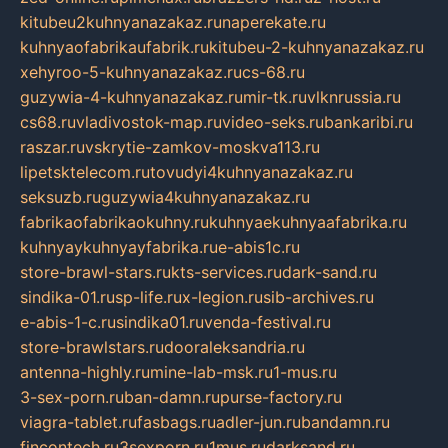
kitubeu2kuhnyanazakaz.ru
naperekate.ru
kuhnyaofabrikaufabrik.ru
kitubeu-2-kuhnyanazakaz.ru
xehyroo-5-kuhnyanazakaz.ru
cs-68.ru
guzywia-4-kuhnyanazakaz.ru
mir-tk.ru
vlknrussia.ru
cs68.ru
vladivostok-map.ru
video-seks.ru
bankaribi.ru
raszar.ru
vskrytie-zamkov-moskva113.ru
lipetsktelecom.ru
tovudyi4kuhnyanazakaz.ru
seksuzb.ru
guzywia4kuhnyanazakaz.ru
fabrikaofabrikaokuhny.ru
kuhnyaekuhnyaafabrika.ru
kuhnyaykuhnyayfabrika.ru
e-abis1c.ru
store-brawl-stars.ru
kts-services.ru
dark-sand.ru
sindika-01.ru
sp-life.ru
x-legion.ru
sib-archives.ru
e-abis-1-c.ru
sindika01.ru
venda-festival.ru
store-brawlstars.ru
dooraleksandria.ru
antenna-highly.ru
mine-lab-msk.ru
1-mus.ru
3-sex-porn.ru
ban-damn.ru
purse-factory.ru
viagra-tablet.ru
fasbags.ru
adler-jun.ru
bandamn.ru
fincontech.ru
3sexporn.ru
1mus.ru
darksand.ru