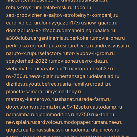
rebus-toys.ru
minelab-msk.ru
rtdco.ru
seo-prodvizhenie-sajtov-stroitelnyh-kompanij.ru
card-voice.ru
rulonnyygazon177.ru
snow-guard.ru
domizbrusa-9x12spb.ru
demaholding.ru
aalse.ru
a380club.ru
argentinamia.ru
perkoka.ru
movie-one.ru
perk-oka.ru
g-octopus.ru
sibarchives.ru
andreislyusar.ru
naruto-x.ru
pursefactory.ru
tor-lyubov-i-grom.ru
spayderhed-2022.ru
movieone.ru
evro-dez.ru
webamator.ru
ma-absolut1.ru
avtopomosch27.ru
nv-750.ru
news-plain.ru
nertansaga.ru
delanalad.ru
dizfiles.ru
youtubefree.ru
aria-family.ru
roadli.ru
planeta-samara.ru
mysmartbuy.ru
matrasy-kemerovo.ru
ashanet.ru
trade-farm.ru
dotcustoms.ru
domizbrusa9x12spb.ru
autodamp.ru
narasimha.ru
djcommodities.ru
nv750.ru
x-ton.ru
newsplain.ru
cardvoice.ru
modopaper.ru
manunae.ru
gbget.ru
alfeihavsalnassr.ru
madoma.ru
tajuncos.ru