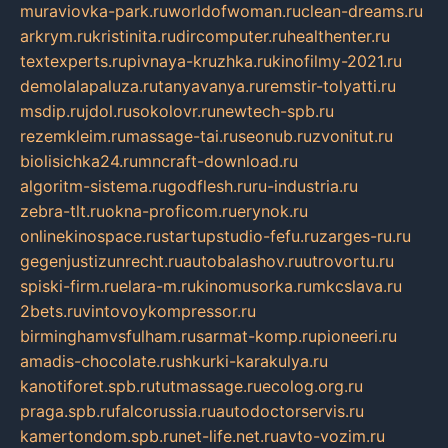
muraviovka-park.ru
worldofwoman.ru
clean-dreams.ru
arkrym.ru
kristinita.ru
dircomputer.ru
healthenter.ru
textexperts.ru
pivnaya-kruzhka.ru
kinofilmy-2021.ru
demolalapaluza.ru
tanyavanya.ru
remstir-tolyatti.ru
msdip.ru
jdol.ru
sokolovr.ru
newtech-spb.ru
rezemkleim.ru
massage-tai.ru
seonub.ru
zvonitut.ru
biolisichka24.ru
mncraft-download.ru
algoritm-sistema.ru
godflesh.ru
ru-industria.ru
zebra-tlt.ru
okna-proficom.ru
erynok.ru
onlinekinospace.ru
startupstudio-fefu.ru
zarges-ru.ru
gegenjustizunrecht.ru
autobalashov.ru
utrovortu.ru
spiski-firm.ru
elara-m.ru
kinomusorka.ru
mkcslava.ru
2bets.ru
vintovoykompressor.ru
birminghamvsfulham.ru
sarmat-komp.ru
pioneeri.ru
amadis-chocolate.ru
shkurki-karakulya.ru
kanotiforet.spb.ru
tutmassage.ru
ecolog.org.ru
praga.spb.ru
falcorussia.ru
autodoctorservis.ru
kamertondom.spb.ru
net-life.net.ru
avto-vozim.ru