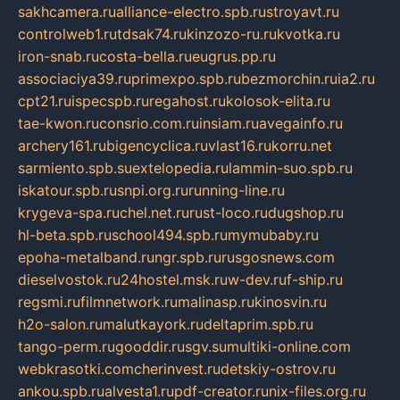
sakhcamera.ru
alliance-electro.spb.ru
stroyavt.ru
controlweb1.ru
tdsak74.ru
kinzozo-ru.ru
kvotka.ru
iron-snab.ru
costa-bella.ru
eugrus.pp.ru
associaciya39.ru
primexpo.spb.ru
bezmorchin.ru
ia2.ru
cpt21.ru
ispecspb.ru
regahost.ru
kolosok-elita.ru
tae-kwon.ru
consrio.com.ru
insiam.ru
avegainfo.ru
archery161.ru
bigencyclica.ru
vlast16.ru
korru.net
sarmiento.spb.su
extelopedia.ru
lammin-suo.spb.ru
iskatour.spb.ru
snpi.org.ru
running-line.ru
krygeva-spa.ru
chel.net.ru
rust-loco.ru
dugshop.ru
hl-beta.spb.ru
school494.spb.ru
mymubaby.ru
epoha-metalband.ru
ngr.spb.ru
rusgosnews.com
dieselvostok.ru
24hostel.msk.ru
w-dev.ru
f-ship.ru
regsmi.ru
filmnetwork.ru
malinasp.ru
kinosvin.ru
h2o-salon.ru
malutkayork.ru
deltaprim.spb.ru
tango-perm.ru
gooddir.ru
sgv.su
multiki-online.com
webkrasotki.com
cherinvest.ru
detskiy-ostrov.ru
ankou.spb.ru
alvesta1.ru
pdf-creator.ru
nix-files.org.ru