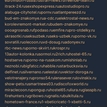
eurovision-russia.ru
strah-news.ru
freeride-team.ru
itrack-24.ru
sexshopexpress.ru
autostudiopro.ru
alabuga-cityhotel.ru
pornv.ru
atlantpereezd.ru
bud-em-znakomye.ru
a-cdc.ru
elektrostal-news.ru
korolevremont-market.ru
budem-znakomye.ru
oooagrosnab.ru
fpodaso.ru
emfire.ru
pro-otdelky.ru
ukrasotki.ru
seksuzbek.ru
seks-uzbek.ru
porno-vk.ru
sovratili.ru
olecoon.ru
vd-dosug.ru
adonyev.ru
rbc-news.ru
porno-skvirt.ru
krospr.ru
13autor-kolonka.ru
sormol.ru
2rich.ru
hostel-65.ru
hostserve.ru
porno-na-russkom.ru
mishinlab.ru
neznobi.ru
bigfatcc.ru
habble.ru
starbucksvia.ru
delfinet.ru
silvernano.ru
elestal.ru
vektor-doroga.ru
velotrenajery.ru
pronso54.ru
lenasever.ru
lovinskix.ru
show-pets.ru
smartnews03.ru
discofoxworld.ru
miraclecoon.ru
pongup.ru
hostel65.ru
liura.ru
glasspb.ru
firehunters.ru
gribowo.ru
gnalis.ru
bulkitula.ru
hometown-france.ru
1-xbeticricetc-1-xbetti-5.ru