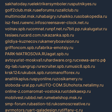
sakhatoday.ru
elektrikersymboler.ru
sputnikyes.ru
golf2club.msk.ru
aeforums.ru
zallclub.ru
multimodal.msk.ru
habaigry.ru
haikko.ru
sobakopedia.ru
isz-fest.ru
ewnc.info
screensaver-clock.net.ru
volnav.spb.ru
comnat.ru
npf.net.ru
7bit.pp.ru
kalugatur.ru
tesiaes.ru
card.com.ru
kazanka.spb.ru
gildiya-kuznecov.ru
kameryboavision.ru
griffoncom.spb.ru
fabrika-emotsiy.ru
PARK-MATROSOVA.RU
agat.spb.ru
avtoyurist-moskva1.ru
hardware.org.ru
схема-авто.рф
dg-lab.ru
angrup.ru
recruiter.spb.ru
music8.spb.ru
krsk124.ru
kubok.spb.ru
romanofforex.ru
analitikaplus.ru
spyonline.ru
zosikamery.ru
sloboda-ural.pp.ru
AUTO-COM.SU
hohota.net
alimy.ru
online-z.com
aromat-vostoka.ru
otdelkaexp.ru
mobilvest.ru
bbd.net.ru
mebelshop.msk.ru
smp-forum.ru
bastion-td.ru
kosmoscreative.ru
avrmotors.ru
art-galadesign.ru
tiffany-c.ru