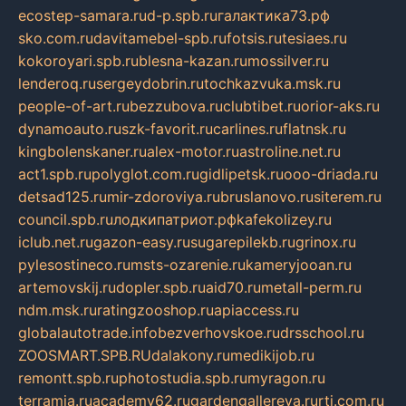
ecostep-samara.ru
d-p.spb.ru
галактика73.рф
sko.com.ru
davitamebel-spb.ru
fotsis.ru
tesiaes.ru
kokoroyari.spb.ru
blesna-kazan.ru
mossilver.ru
lenderoq.ru
sergeydobrin.ru
tochkazvuka.msk.ru
people-of-art.ru
bezzubova.ru
clubtibet.ru
orior-aks.ru
dynamoauto.ru
szk-favorit.ru
carlines.ru
flatnsk.ru
kingbolenskaner.ru
alex-motor.ru
astroline.net.ru
act1.spb.ru
polyglot.com.ru
gidlipetsk.ru
ooo-driada.ru
detsad125.ru
mir-zdoroviya.ru
bruslanovo.ru
siterem.ru
council.spb.ru
лодкипатриот.рф
kafekolizey.ru
iclub.net.ru
gazon-easy.ru
sugarepilekb.ru
grinox.ru
pylesostineco.ru
msts-ozarenie.ru
kameryjooan.ru
artemovskij.ru
dopler.spb.ru
aid70.ru
metall-perm.ru
ndm.msk.ru
ratingzooshop.ru
apiaccess.ru
globalautotrade.info
bezverhovskoe.ru
drsschool.ru
ZOOSMART.SPB.RU
dalakony.ru
medikijob.ru
remontt.spb.ru
photostudia.spb.ru
myragon.ru
terramia.ru
academy62.ru
gardengallereya.ru
rti.com.ru