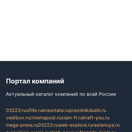
Портал компаний
Актуальный каталог компаний по всей России
03223.ru
ufille.ru
krasotata.ru
prazdnikdushi.ru
veetbox.ru
cinemapost.ru
ciam-fr.ru
kraft-you.ru
mega-press.ru
03223.ru
web-explore.ru
rastenuya.ru