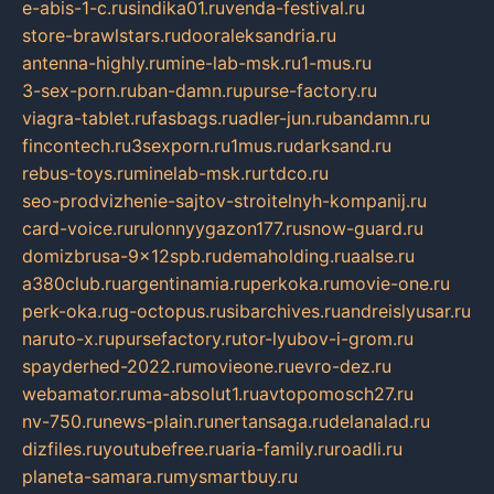
e-abis-1-c.ru
sindika01.ru
venda-festival.ru
store-brawlstars.ru
dooraleksandria.ru
antenna-highly.ru
mine-lab-msk.ru
1-mus.ru
3-sex-porn.ru
ban-damn.ru
purse-factory.ru
viagra-tablet.ru
fasbags.ru
adler-jun.ru
bandamn.ru
fincontech.ru
3sexporn.ru
1mus.ru
darksand.ru
rebus-toys.ru
minelab-msk.ru
rtdco.ru
seo-prodvizhenie-sajtov-stroitelnyh-kompanij.ru
card-voice.ru
rulonnyygazon177.ru
snow-guard.ru
domizbrusa-9x12spb.ru
demaholding.ru
aalse.ru
a380club.ru
argentinamia.ru
perkoka.ru
movie-one.ru
perk-oka.ru
g-octopus.ru
sibarchives.ru
andreislyusar.ru
naruto-x.ru
pursefactory.ru
tor-lyubov-i-grom.ru
spayderhed-2022.ru
movieone.ru
evro-dez.ru
webamator.ru
ma-absolut1.ru
avtopomosch27.ru
nv-750.ru
news-plain.ru
nertansaga.ru
delanalad.ru
dizfiles.ru
youtubefree.ru
aria-family.ru
roadli.ru
planeta-samara.ru
mysmartbuy.ru