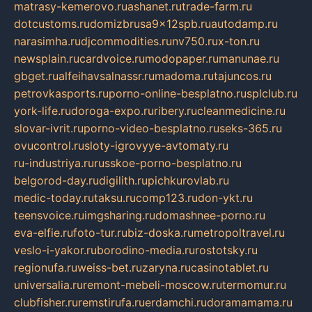
matrasy-kemerovo.ru
ashanet.ru
trade-farm.ru
dotcustoms.ru
domizbrusa9x12spb.ru
autodamp.ru
narasimha.ru
djcommodities.ru
nv750.ru
x-ton.ru
newsplain.ru
cardvoice.ru
modopaper.ru
manunae.ru
gbget.ru
alfeihavsalnassr.ru
madoma.ru
tajuncos.ru
petrovkasports.ru
porno-online-besplatno.ru
splclub.ru
york-life.ru
doroga-expo.ru
ribery.ru
cleanmedicine.ru
slovar-ivrit.ru
porno-video-besplatno.ru
seks-365.ru
ovucontrol.ru
sloty-igrovyye-avtomaty.ru
ru-industriya.ru
russkoe-porno-besplatno.ru
belgorod-day.ru
digilith.ru
pichkurovlab.ru
medic-today.ru
taksu.ru
comp123.ru
don-ykt.ru
teensvoice.ru
imgsharing.ru
domashnee-porno.ru
eva-elfie.ru
foto-tur.ru
biz-doska.ru
metropoltravel.ru
veslo-i-yakor.ru
borodino-media.ru
rostotsky.ru
regionufa.ru
weiss-bet.ru
zaryna.ru
casinotablet.ru
universalia.ru
remont-mebeli-moscow.ru
termomur.ru
clubfisher.ru
remstirufa.ru
erdamchi.ru
doramamama.ru