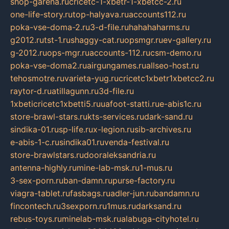
shop-garena.ru
cricetc-1-xbetr-1-xbetcc-2.ru
one-life-story.ru
top-halyava.ru
accounts112.ru
poka-vse-doma-2.ru
3-d-file.ru
hahahaharms.ru
g2012.ru
tst-1.ru
shaggy-cat.ru
opsmgr.ru
ev-gallery.ru
g-2012.ru
ops-mgr.ru
accounts-112.ru
csm-demo.ru
poka-vse-doma2.ru
airgungames.ru
allseo-host.ru
tehosmotre.ru
varieta-yug.ru
cricetc1xbetr1xbetcc2.ru
raytor-d.ru
atillagunn.ru
3d-file.ru
1xbeticricetc1xbetti5.ru
uafoot-statti.ru
e-abis1c.ru
store-brawl-stars.ru
kts-services.ru
dark-sand.ru
sindika-01.ru
sp-life.ru
x-legion.ru
sib-archives.ru
e-abis-1-c.ru
sindika01.ru
venda-festival.ru
store-brawlstars.ru
dooraleksandria.ru
antenna-highly.ru
mine-lab-msk.ru
1-mus.ru
3-sex-porn.ru
ban-damn.ru
purse-factory.ru
viagra-tablet.ru
fasbags.ru
adler-jun.ru
bandamn.ru
fincontech.ru
3sexporn.ru
1mus.ru
darksand.ru
rebus-toys.ru
minelab-msk.ru
alabuga-cityhotel.ru