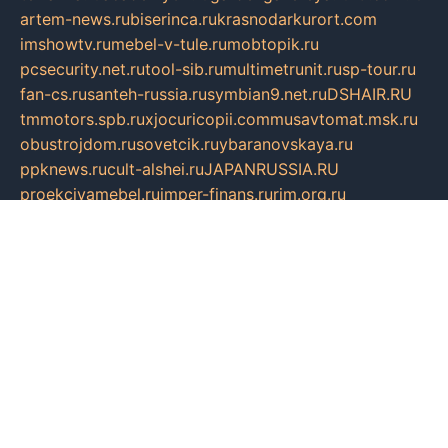
artem-news.ru
biserinca.ru
krasnodarkurort.com
imshowtv.ru
mebel-v-tule.ru
mobtopik.ru
pcsecurity.net.ru
tool-sib.ru
multimetrunit.ru
sp-tour.ru
fan-cs.ru
santeh-russia.ru
symbian9.net.ru
DSHAIR.RU
tmmotors.spb.ru
xjocuricopii.com
musavtomat.msk.ru
obustrojdom.ru
sovetcik.ru
ybaranovskaya.ru
ppknews.ru
cult-alshei.ru
JAPANRUSSIA.RU
proekciyamebel.ru
imper-finans.ru
rim.org.ru
glamourai.ru
brassminus.ru
zabor-pro.ru
ftn.pp.ru
dorogoe58.ru
laimengpacker.ru
kuzova-zapchasti.ru
sageerp.ru
taxodrom.ru
dsrazvitie.ru
hardcity.net.ru
ratinghomegames.ru
topservice25.ru
gubernyan.ru
gtglasslined.ru
ii4.ru
tssport.spb.ru
andorra24.com
blackwallstreet.ru
oboimos.ru
optim-doors.com.ru
ikuch.ru
nycr.org.ru
npa21.ru
vremya-ch.spb.ru
desert000.ru
ivtorgi.ru
ifiori.ru
catalog-statei.ru
dcv.org.ru
spetsmaster174.ru
ipkameryhiseeu.ru
dum26.ru
ruspol.spb.ru
fr-opendp.ru
kam-solnyshko.ru