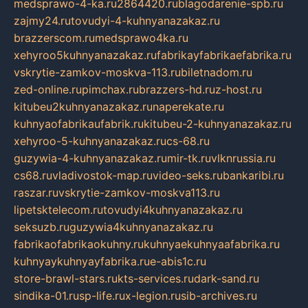
medsprawo-4-ka.ru
2864420.ru
blagodarenie-spb.ru
zajmy24.ru
tovudyi-4-kuhnyanazakaz.ru
brazzerscom.ru
medsprawo4ka.ru
xehyroo5kuhnyanazakaz.ru
fabrikayfabrikaefabrika.ru
vskrytie-zamkov-moskva-113.ru
biletnadom.ru
zed-online.ru
pimchax.ru
brazzers-hd.ru
z-host.ru
kitubeu2kuhnyanazakaz.ru
naperekate.ru
kuhnyaofabrikaufabrik.ru
kitubeu-2-kuhnyanazakaz.ru
xehyroo-5-kuhnyanazakaz.ru
cs-68.ru
guzywia-4-kuhnyanazakaz.ru
mir-tk.ru
vlknrussia.ru
cs68.ru
vladivostok-map.ru
video-seks.ru
bankaribi.ru
raszar.ru
vskrytie-zamkov-moskva113.ru
lipetsktelecom.ru
tovudyi4kuhnyanazakaz.ru
seksuzb.ru
guzywia4kuhnyanazakaz.ru
fabrikaofabrikaokuhny.ru
kuhnyaekuhnyaafabrika.ru
kuhnyaykuhnyayfabrika.ru
e-abis1c.ru
store-brawl-stars.ru
kts-services.ru
dark-sand.ru
sindika-01.ru
sp-life.ru
x-legion.ru
sib-archives.ru