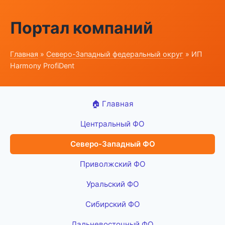
Портал компаний
Главная
»
Северо-Западный федеральный округ
» ИП
Harmony ProfiDent
🏠 Главная
Центральный ФО
Северо-Западный ФО
Приволжский ФО
Уральский ФО
Сибирский ФО
Дальневосточный ФО