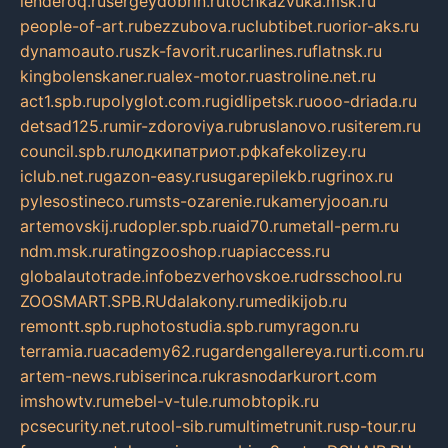
lenderoq.ru
sergeydobrin.ru
tochkazvuka.msk.ru
people-of-art.ru
bezzubova.ru
clubtibet.ru
orior-aks.ru
dynamoauto.ru
szk-favorit.ru
carlines.ru
flatnsk.ru
kingbolenskaner.ru
alex-motor.ru
astroline.net.ru
act1.spb.ru
polyglot.com.ru
gidlipetsk.ru
ooo-driada.ru
detsad125.ru
mir-zdoroviya.ru
bruslanovo.ru
siterem.ru
council.spb.ru
лодкипатриот.рф
kafekolizey.ru
iclub.net.ru
gazon-easy.ru
sugarepilekb.ru
grinox.ru
pylesostineco.ru
msts-ozarenie.ru
kameryjooan.ru
artemovskij.ru
dopler.spb.ru
aid70.ru
metall-perm.ru
ndm.msk.ru
ratingzooshop.ru
apiaccess.ru
globalautotrade.info
bezverhovskoe.ru
drsschool.ru
ZOOSMART.SPB.RU
dalakony.ru
medikijob.ru
remontt.spb.ru
photostudia.spb.ru
myragon.ru
terramia.ru
academy62.ru
gardengallereya.ru
rti.com.ru
artem-news.ru
biserinca.ru
krasnodarkurort.com
imshowtv.ru
mebel-v-tule.ru
mobtopik.ru
pcsecurity.net.ru
tool-sib.ru
multimetrunit.ru
sp-tour.ru