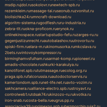
msdip.ru
jdol.ru
sokolovr.ru
newtech-spb.ru
rezemkleim.ru
massage-tai.ru
seonub.ru
zvonitut.ru
biolisichka24.ru
mncraft-download.ru
algoritm-sistema.ru
godflesh.ru
ru-industria.ru
zebra-tlt.ru
okna-proficom.ru
erynok.ru
onlinekinospace.ru
startupstudio-fefu.ru
zarges-ru.ru
gegenjustizunrecht.ru
autobalashov.ru
utrovortu.ru
spiski-firm.ru
elara-m.ru
kinomusorka.ru
mkcslava.ru
2bets.ru
vintovoykompressor.ru
birminghamvsfulham.ru
sarmat-komp.ru
pioneeri.ru
amadis-chocolate.ru
shkurki-karakulya.ru
kanotiforet.spb.ru
tutmassage.ru
ecolog.org.ru
praga.spb.ru
falcorussia.ru
autodoctorservis.ru
kamertondom.spb.ru
net-life.net.ru
avto-vozim.ru
sakhcamera.ru
alliance-electro.spb.ru
stroyavt.ru
controlweb1.ru
tdsak74.ru
kinzozo-ru.ru
kvotka.ru
iron-snab.ru
costa-bella.ru
eugrus.pp.ru
associaciya39.ru
primexpo.spb.ru
bezmorchin.ru
ia2.ru