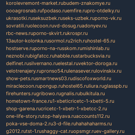
korolevremont-market.ru
budem-znakomye.ru
oooagrosnab.ru
fpodaso.ru
emfire.ru
pro-otdelky.ru
ukrasotki.ru
seksuzbek.ru
seks-uzbek.ru
porno-vk.ru
sovratili.ru
olecoon.ru
vd-dosug.ru
adonyev.ru
rbc-news.ru
porno-skvirt.ru
krospr.ru
13autor-kolonka.ru
sormol.ru
2rich.ru
hostel-65.ru
hostserve.ru
porno-na-russkom.ru
mishinlab.ru
neznobi.ru
bigfatcc.ru
habble.ru
starbucksvia.ru
delfinet.ru
silvernano.ru
elestal.ru
vektor-doroga.ru
velotrenajery.ru
pronso54.ru
lenasever.ru
lovinskix.ru
show-pets.ru
smartnews03.ru
discofoxworld.ru
miraclecoon.ru
pongup.ru
hostel65.ru
liura.ru
glasspb.ru
firehunters.ru
gribowo.ru
gnalis.ru
bulkitula.ru
hometown-france.ru
1-xbeticricetc-1-xbetti-5.ru
shop-garena.ru
cricetc-1-xbetr-1-xbetcc-2.ru
one-life-story.ru
top-halyava.ru
accounts112.ru
poka-vse-doma-2.ru
3-d-file.ru
hahahaharms.ru
g2012.ru
tst-1.ru
shaggy-cat.ru
opsmgr.ru
ev-gallery.ru