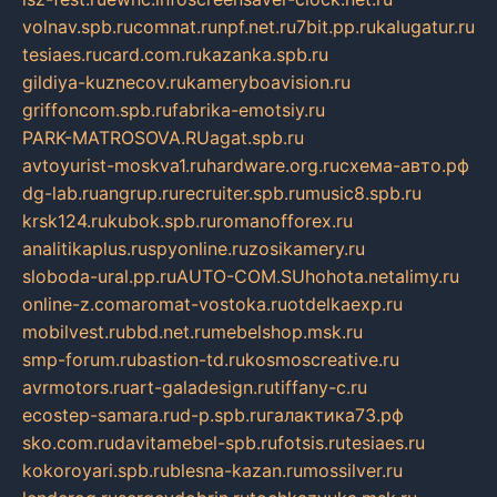
volnav.spb.ru
comnat.ru
npf.net.ru
7bit.pp.ru
kalugatur.ru
tesiaes.ru
card.com.ru
kazanka.spb.ru
gildiya-kuznecov.ru
kameryboavision.ru
griffoncom.spb.ru
fabrika-emotsiy.ru
PARK-MATROSOVA.RU
agat.spb.ru
avtoyurist-moskva1.ru
hardware.org.ru
схема-авто.рф
dg-lab.ru
angrup.ru
recruiter.spb.ru
music8.spb.ru
krsk124.ru
kubok.spb.ru
romanofforex.ru
analitikaplus.ru
spyonline.ru
zosikamery.ru
sloboda-ural.pp.ru
AUTO-COM.SU
hohota.net
alimy.ru
online-z.com
aromat-vostoka.ru
otdelkaexp.ru
mobilvest.ru
bbd.net.ru
mebelshop.msk.ru
smp-forum.ru
bastion-td.ru
kosmoscreative.ru
avrmotors.ru
art-galadesign.ru
tiffany-c.ru
ecostep-samara.ru
d-p.spb.ru
галактика73.рф
sko.com.ru
davitamebel-spb.ru
fotsis.ru
tesiaes.ru
kokoroyari.spb.ru
blesna-kazan.ru
mossilver.ru