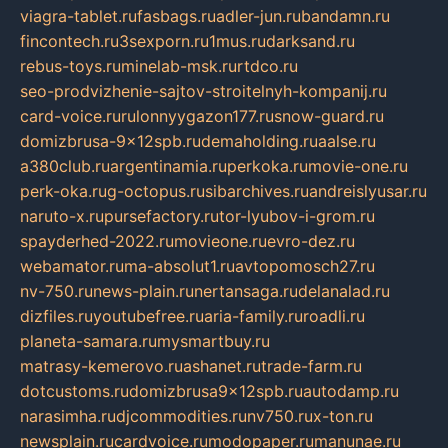
viagra-tablet.ru
fasbags.ru
adler-jun.ru
bandamn.ru
fincontech.ru
3sexporn.ru
1mus.ru
darksand.ru
rebus-toys.ru
minelab-msk.ru
rtdco.ru
seo-prodvizhenie-sajtov-stroitelnyh-kompanij.ru
card-voice.ru
rulonnyygazon177.ru
snow-guard.ru
domizbrusa-9x12spb.ru
demaholding.ru
aalse.ru
a380club.ru
argentinamia.ru
perkoka.ru
movie-one.ru
perk-oka.ru
g-octopus.ru
sibarchives.ru
andreislyusar.ru
naruto-x.ru
pursefactory.ru
tor-lyubov-i-grom.ru
spayderhed-2022.ru
movieone.ru
evro-dez.ru
webamator.ru
ma-absolut1.ru
avtopomosch27.ru
nv-750.ru
news-plain.ru
nertansaga.ru
delanalad.ru
dizfiles.ru
youtubefree.ru
aria-family.ru
roadli.ru
planeta-samara.ru
mysmartbuy.ru
matrasy-kemerovo.ru
ashanet.ru
trade-farm.ru
dotcustoms.ru
domizbrusa9x12spb.ru
autodamp.ru
narasimha.ru
djcommodities.ru
nv750.ru
x-ton.ru
newsplain.ru
cardvoice.ru
modopaper.ru
manunae.ru