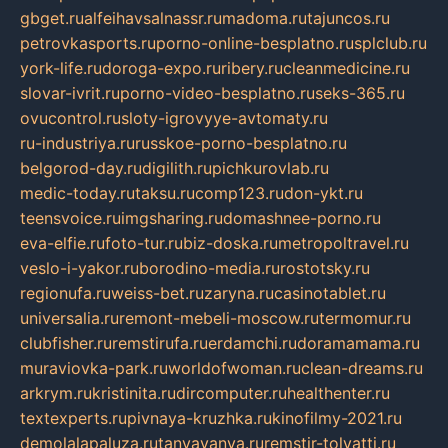
gbget.ru
alfeihavsalnassr.ru
madoma.ru
tajuncos.ru
petrovkasports.ru
porno-online-besplatno.ru
splclub.ru
york-life.ru
doroga-expo.ru
ribery.ru
cleanmedicine.ru
slovar-ivrit.ru
porno-video-besplatno.ru
seks-365.ru
ovucontrol.ru
sloty-igrovyye-avtomaty.ru
ru-industriya.ru
russkoe-porno-besplatno.ru
belgorod-day.ru
digilith.ru
pichkurovlab.ru
medic-today.ru
taksu.ru
comp123.ru
don-ykt.ru
teensvoice.ru
imgsharing.ru
domashnee-porno.ru
eva-elfie.ru
foto-tur.ru
biz-doska.ru
metropoltravel.ru
veslo-i-yakor.ru
borodino-media.ru
rostotsky.ru
regionufa.ru
weiss-bet.ru
zaryna.ru
casinotablet.ru
universalia.ru
remont-mebeli-moscow.ru
termomur.ru
clubfisher.ru
remstirufa.ru
erdamchi.ru
doramamama.ru
muraviovka-park.ru
worldofwoman.ru
clean-dreams.ru
arkrym.ru
kristinita.ru
dircomputer.ru
healthenter.ru
textexperts.ru
pivnaya-kruzhka.ru
kinofilmy-2021.ru
demolalapaluza.ru
tanyavanya.ru
remstir-tolyatti.ru