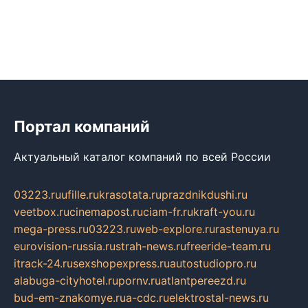
Портал компаний
Актуальный каталог компаний по всей России
03223.ru
ufille.ru
krasotata.ru
prazdnikdushi.ru
veetbox.ru
cinemapost.ru
ciam-fr.ru
kraft-you.ru
mega-press.ru
03223.ru
web-explore.ru
rastenuya.ru
eurovision-russia.ru
strah-news.ru
freeride-team.ru
itrack-24.ru
sexshopexpress.ru
autostudiopro.ru
alabuga-cityhotel.ru
pornv.ru
atlantpereezd.ru
bud-em-znakomye.ru
a-cdc.ru
elektrostal-news.ru