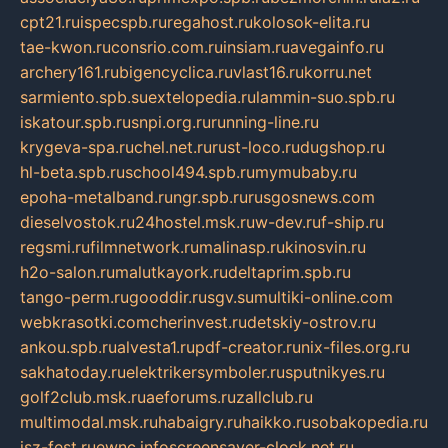
cpt21.ru
ispecspb.ru
regahost.ru
kolosok-elita.ru
tae-kwon.ru
consrio.com.ru
insiam.ru
avegainfo.ru
archery161.ru
bigencyclica.ru
vlast16.ru
korru.net
sarmiento.spb.su
extelopedia.ru
lammin-suo.spb.ru
iskatour.spb.ru
snpi.org.ru
running-line.ru
krygeva-spa.ru
chel.net.ru
rust-loco.ru
dugshop.ru
hl-beta.spb.ru
school494.spb.ru
mymubaby.ru
epoha-metalband.ru
ngr.spb.ru
rusgosnews.com
dieselvostok.ru
24hostel.msk.ru
w-dev.ru
f-ship.ru
regsmi.ru
filmnetwork.ru
malinasp.ru
kinosvin.ru
h2o-salon.ru
malutkayork.ru
deltaprim.spb.ru
tango-perm.ru
gooddir.ru
sgv.su
multiki-online.com
webkrasotki.com
cherinvest.ru
detskiy-ostrov.ru
ankou.spb.ru
alvesta1.ru
pdf-creator.ru
nix-files.org.ru
sakhatoday.ru
elektrikersymboler.ru
sputnikyes.ru
golf2club.msk.ru
aeforums.ru
zallclub.ru
multimodal.msk.ru
habaigry.ru
haikko.ru
sobakopedia.ru
isz-fest.ru
ewnc.info
screensaver-clock.net.ru