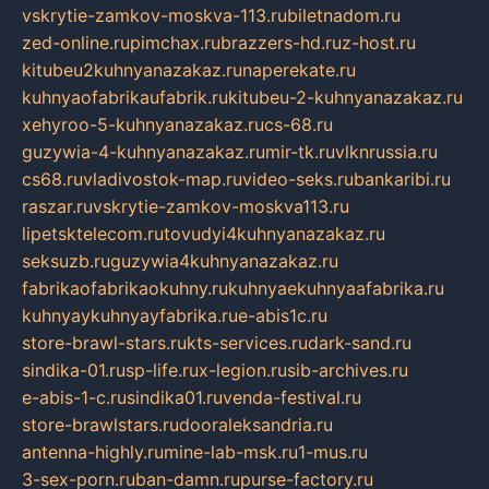
vskrytie-zamkov-moskva-113.ru
biletnadom.ru
zed-online.ru
pimchax.ru
brazzers-hd.ru
z-host.ru
kitubeu2kuhnyanazakaz.ru
naperekate.ru
kuhnyaofabrikaufabrik.ru
kitubeu-2-kuhnyanazakaz.ru
xehyroo-5-kuhnyanazakaz.ru
cs-68.ru
guzywia-4-kuhnyanazakaz.ru
mir-tk.ru
vlknrussia.ru
cs68.ru
vladivostok-map.ru
video-seks.ru
bankaribi.ru
raszar.ru
vskrytie-zamkov-moskva113.ru
lipetsktelecom.ru
tovudyi4kuhnyanazakaz.ru
seksuzb.ru
guzywia4kuhnyanazakaz.ru
fabrikaofabrikaokuhny.ru
kuhnyaekuhnyaafabrika.ru
kuhnyaykuhnyayfabrika.ru
e-abis1c.ru
store-brawl-stars.ru
kts-services.ru
dark-sand.ru
sindika-01.ru
sp-life.ru
x-legion.ru
sib-archives.ru
e-abis-1-c.ru
sindika01.ru
venda-festival.ru
store-brawlstars.ru
dooraleksandria.ru
antenna-highly.ru
mine-lab-msk.ru
1-mus.ru
3-sex-porn.ru
ban-damn.ru
purse-factory.ru