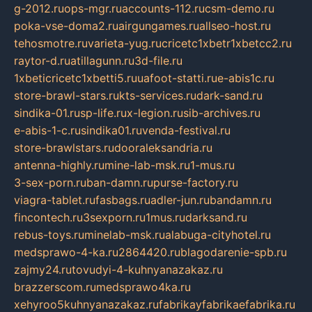
g-2012.ru
ops-mgr.ru
accounts-112.ru
csm-demo.ru
poka-vse-doma2.ru
airgungames.ru
allseo-host.ru
tehosmotre.ru
varieta-yug.ru
cricetc1xbetr1xbetcc2.ru
raytor-d.ru
atillagunn.ru
3d-file.ru
1xbeticricetc1xbetti5.ru
uafoot-statti.ru
e-abis1c.ru
store-brawl-stars.ru
kts-services.ru
dark-sand.ru
sindika-01.ru
sp-life.ru
x-legion.ru
sib-archives.ru
e-abis-1-c.ru
sindika01.ru
venda-festival.ru
store-brawlstars.ru
dooraleksandria.ru
antenna-highly.ru
mine-lab-msk.ru
1-mus.ru
3-sex-porn.ru
ban-damn.ru
purse-factory.ru
viagra-tablet.ru
fasbags.ru
adler-jun.ru
bandamn.ru
fincontech.ru
3sexporn.ru
1mus.ru
darksand.ru
rebus-toys.ru
minelab-msk.ru
alabuga-cityhotel.ru
medsprawo-4-ka.ru
2864420.ru
blagodarenie-spb.ru
zajmy24.ru
tovudyi-4-kuhnyanazakaz.ru
brazzerscom.ru
medsprawo4ka.ru
xehyroo5kuhnyanazakaz.ru
fabrikayfabrikaefabrika.ru