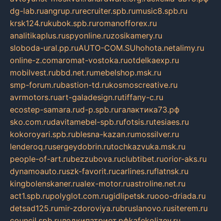
dg-lab.ru
angrup.ru
recruiter.spb.ru
music8.spb.ru
krsk124.ru
kubok.spb.ru
romanofforex.ru
analitikaplus.ru
spyonline.ru
zosikamery.ru
sloboda-ural.pp.ru
AUTO-COM.SU
hohota.net
alimy.ru
online-z.com
aromat-vostoka.ru
otdelkaexp.ru
mobilvest.ru
bbd.net.ru
mebelshop.msk.ru
smp-forum.ru
bastion-td.ru
kosmoscreative.ru
avrmotors.ru
art-galadesign.ru
tiffany-c.ru
ecostep-samara.ru
d-p.spb.ru
галактика73.рф
sko.com.ru
davitamebel-spb.ru
fotsis.ru
tesiaes.ru
kokoroyari.spb.ru
blesna-kazan.ru
mossilver.ru
lenderoq.ru
sergeydobrin.ru
tochkazvuka.msk.ru
people-of-art.ru
bezzubova.ru
clubtibet.ru
orior-aks.ru
dynamoauto.ru
szk-favorit.ru
carlines.ru
flatnsk.ru
kingbolenskaner.ru
alex-motor.ru
astroline.net.ru
act1.spb.ru
polyglot.com.ru
gidlipetsk.ru
ooo-driada.ru
detsad125.ru
mir-zdoroviya.ru
bruslanovo.ru
siterem.ru
council.spb.ru
лодкипатриот.рф
kafekolizey.ru