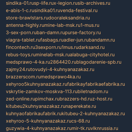
sindika-01.ru
sp-life.ru
x-legion.ru
sib-archives.ru
e-abis-1-c.ru
sindika01.ru
venda-festival.ru
store-brawlstars.ru
dooraleksandria.ru
antenna-highly.ru
mine-lab-msk.ru
1-mus.ru
3-sex-porn.ru
ban-damn.ru
purse-factory.ru
viagra-tablet.ru
fasbags.ru
adler-jun.ru
bandamn.ru
fincontech.ru
3sexporn.ru
1mus.ru
darksand.ru
rebus-toys.ru
minelab-msk.ru
alabuga-cityhotel.ru
medsprawo-4-ka.ru
2864420.ru
blagodarenie-spb.ru
zajmy24.ru
tovudyi-4-kuhnyanazakaz.ru
brazzerscom.ru
medsprawo4ka.ru
xehyroo5kuhnyanazakaz.ru
fabrikayfabrikaefabrika.ru
vskrytie-zamkov-moskva-113.ru
biletnadom.ru
zed-online.ru
pimchax.ru
brazzers-hd.ru
z-host.ru
kitubeu2kuhnyanazakaz.ru
naperekate.ru
kuhnyaofabrikaufabrik.ru
kitubeu-2-kuhnyanazakaz.ru
xehyroo-5-kuhnyanazakaz.ru
cs-68.ru
guzywia-4-kuhnyanazakaz.ru
mir-tk.ru
vlknrussia.ru