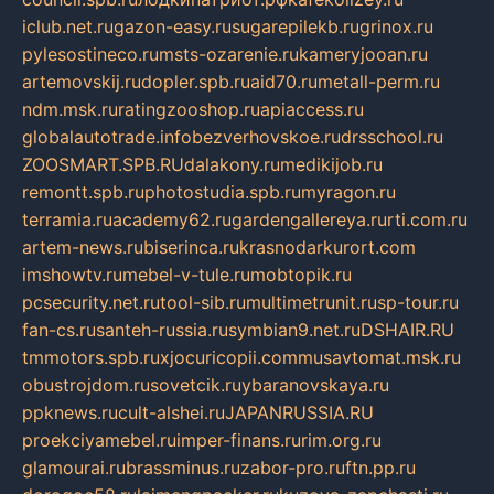
iclub.net.ru
gazon-easy.ru
sugarepilekb.ru
grinox.ru
pylesostineco.ru
msts-ozarenie.ru
kameryjooan.ru
artemovskij.ru
dopler.spb.ru
aid70.ru
metall-perm.ru
ndm.msk.ru
ratingzooshop.ru
apiaccess.ru
globalautotrade.info
bezverhovskoe.ru
drsschool.ru
ZOOSMART.SPB.RU
dalakony.ru
medikijob.ru
remontt.spb.ru
photostudia.spb.ru
myragon.ru
terramia.ru
academy62.ru
gardengallereya.ru
rti.com.ru
artem-news.ru
biserinca.ru
krasnodarkurort.com
imshowtv.ru
mebel-v-tule.ru
mobtopik.ru
pcsecurity.net.ru
tool-sib.ru
multimetrunit.ru
sp-tour.ru
fan-cs.ru
santeh-russia.ru
symbian9.net.ru
DSHAIR.RU
tmmotors.spb.ru
xjocuricopii.com
musavtomat.msk.ru
obustrojdom.ru
sovetcik.ru
ybaranovskaya.ru
ppknews.ru
cult-alshei.ru
JAPANRUSSIA.RU
proekciyamebel.ru
imper-finans.ru
rim.org.ru
glamourai.ru
brassminus.ru
zabor-pro.ru
ftn.pp.ru