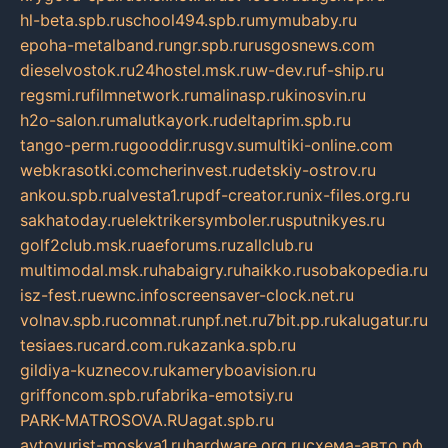
hl-beta.spb.ru
school494.spb.ru
mymubaby.ru
epoha-metalband.ru
ngr.spb.ru
rusgosnews.com
dieselvostok.ru
24hostel.msk.ru
w-dev.ru
f-ship.ru
regsmi.ru
filmnetwork.ru
malinasp.ru
kinosvin.ru
h2o-salon.ru
malutkayork.ru
deltaprim.spb.ru
tango-perm.ru
gooddir.ru
sgv.su
multiki-online.com
webkrasotki.com
cherinvest.ru
detskiy-ostrov.ru
ankou.spb.ru
alvesta1.ru
pdf-creator.ru
nix-files.org.ru
sakhatoday.ru
elektrikersymboler.ru
sputnikyes.ru
golf2club.msk.ru
aeforums.ru
zallclub.ru
multimodal.msk.ru
habaigry.ru
haikko.ru
sobakopedia.ru
isz-fest.ru
ewnc.info
screensaver-clock.net.ru
volnav.spb.ru
comnat.ru
npf.net.ru
7bit.pp.ru
kalugatur.ru
tesiaes.ru
card.com.ru
kazanka.spb.ru
gildiya-kuznecov.ru
kameryboavision.ru
griffoncom.spb.ru
fabrika-emotsiy.ru
PARK-MATROSOVA.RU
agat.spb.ru
avtoyurist-moskva1.ru
hardware.org.ru
схема-авто.рф