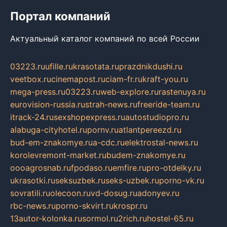
Портал компаний
Актуальный каталог компаний по всей России
03223.ru
ufille.ru
krasotata.ru
prazdnikdushi.ru
veetbox.ru
cinemapost.ru
ciam-fr.ru
kraft-you.ru
mega-press.ru
03223.ru
web-explore.ru
rastenuya.ru
eurovision-russia.ru
strah-news.ru
freeride-team.ru
itrack-24.ru
sexshopexpress.ru
autostudiopro.ru
alabuga-cityhotel.ru
pornv.ru
atlantpereezd.ru
bud-em-znakomye.ru
a-cdc.ru
elektrostal-news.ru
korolevremont-market.ru
budem-znakomye.ru
oooagrosnab.ru
fpodaso.ru
emfire.ru
pro-otdelky.ru
ukrasotki.ru
seksuzbek.ru
seks-uzbek.ru
porno-vk.ru
sovratili.ru
olecoon.ru
vd-dosug.ru
adonyev.ru
rbc-news.ru
porno-skvirt.ru
krospr.ru
13autor-kolonka.ru
sormol.ru
2rich.ru
hostel-65.ru