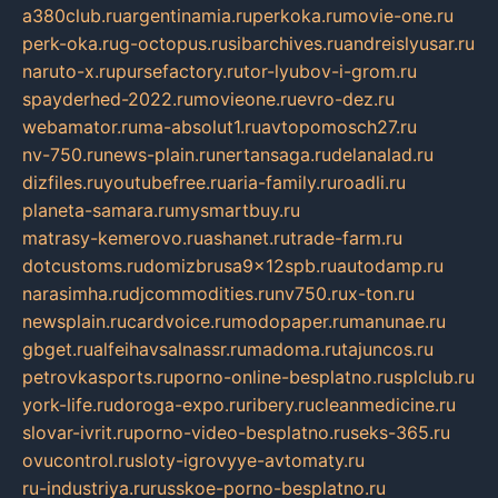
a380club.ru
argentinamia.ru
perkoka.ru
movie-one.ru
perk-oka.ru
g-octopus.ru
sibarchives.ru
andreislyusar.ru
naruto-x.ru
pursefactory.ru
tor-lyubov-i-grom.ru
spayderhed-2022.ru
movieone.ru
evro-dez.ru
webamator.ru
ma-absolut1.ru
avtopomosch27.ru
nv-750.ru
news-plain.ru
nertansaga.ru
delanalad.ru
dizfiles.ru
youtubefree.ru
aria-family.ru
roadli.ru
planeta-samara.ru
mysmartbuy.ru
matrasy-kemerovo.ru
ashanet.ru
trade-farm.ru
dotcustoms.ru
domizbrusa9x12spb.ru
autodamp.ru
narasimha.ru
djcommodities.ru
nv750.ru
x-ton.ru
newsplain.ru
cardvoice.ru
modopaper.ru
manunae.ru
gbget.ru
alfeihavsalnassr.ru
madoma.ru
tajuncos.ru
petrovkasports.ru
porno-online-besplatno.ru
splclub.ru
york-life.ru
doroga-expo.ru
ribery.ru
cleanmedicine.ru
slovar-ivrit.ru
porno-video-besplatno.ru
seks-365.ru
ovucontrol.ru
sloty-igrovyye-avtomaty.ru
ru-industriya.ru
russkoe-porno-besplatno.ru