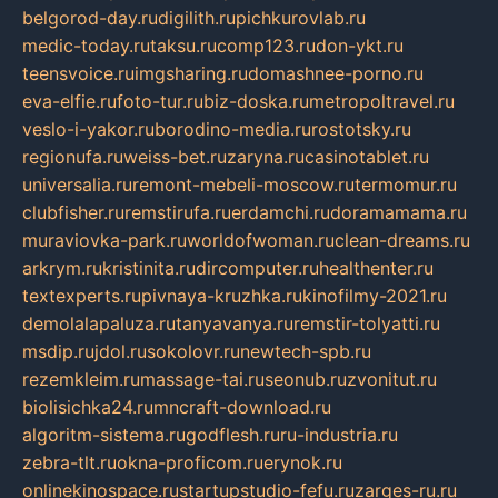
belgorod-day.ru
digilith.ru
pichkurovlab.ru
medic-today.ru
taksu.ru
comp123.ru
don-ykt.ru
teensvoice.ru
imgsharing.ru
domashnee-porno.ru
eva-elfie.ru
foto-tur.ru
biz-doska.ru
metropoltravel.ru
veslo-i-yakor.ru
borodino-media.ru
rostotsky.ru
regionufa.ru
weiss-bet.ru
zaryna.ru
casinotablet.ru
universalia.ru
remont-mebeli-moscow.ru
termomur.ru
clubfisher.ru
remstirufa.ru
erdamchi.ru
doramamama.ru
muraviovka-park.ru
worldofwoman.ru
clean-dreams.ru
arkrym.ru
kristinita.ru
dircomputer.ru
healthenter.ru
textexperts.ru
pivnaya-kruzhka.ru
kinofilmy-2021.ru
demolalapaluza.ru
tanyavanya.ru
remstir-tolyatti.ru
msdip.ru
jdol.ru
sokolovr.ru
newtech-spb.ru
rezemkleim.ru
massage-tai.ru
seonub.ru
zvonitut.ru
biolisichka24.ru
mncraft-download.ru
algoritm-sistema.ru
godflesh.ru
ru-industria.ru
zebra-tlt.ru
okna-proficom.ru
erynok.ru
onlinekinospace.ru
startupstudio-fefu.ru
zarges-ru.ru