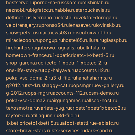
hostserve.ru
porno-na-russkom.ru
mishinlab.ru
neznobi.ru
bigfatcc.ru
habble.ru
starbucksvia.ru
delfinet.ru
silvernano.ru
elestal.ru
vektor-doroga.ru
velotrenajery.ru
pronso54.ru
lenasever.ru
lovinskix.ru
show-pets.ru
smartnews03.ru
discofoxworld.ru
miraclecoon.ru
pongup.ru
hostel65.ru
liura.ru
glasspb.ru
firehunters.ru
gribowo.ru
gnalis.ru
bulkitula.ru
hometown-france.ru
1-xbeticricetc-1-xbetti-5.ru
shop-garena.ru
cricetc-1-xbetr-1-xbetcc-2.ru
one-life-story.ru
top-halyava.ru
accounts112.ru
poka-vse-doma-2.ru
3-d-file.ru
hahahaharms.ru
g2012.ru
tst-1.ru
shaggy-cat.ru
opsmgr.ru
ev-gallery.ru
g-2012.ru
ops-mgr.ru
accounts-112.ru
csm-demo.ru
poka-vse-doma2.ru
airgungames.ru
allseo-host.ru
tehosmotre.ru
varieta-yug.ru
cricetc1xbetr1xbetcc2.ru
raytor-d.ru
atillagunn.ru
3d-file.ru
1xbeticricetc1xbetti5.ru
uafoot-statti.ru
e-abis1c.ru
store-brawl-stars.ru
kts-services.ru
dark-sand.ru