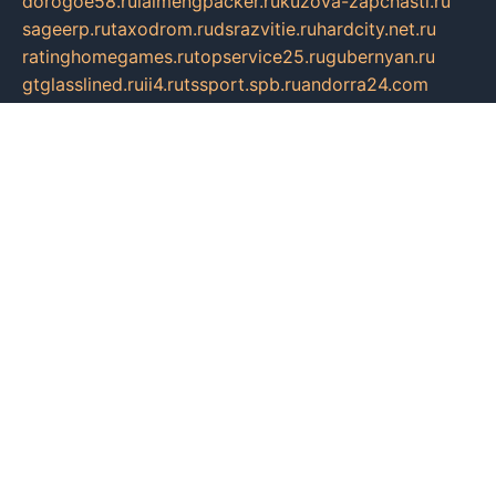
dorogoe58.ru
laimengpacker.ru
kuzova-zapchasti.ru
sageerp.ru
taxodrom.ru
dsrazvitie.ru
hardcity.net.ru
ratinghomegames.ru
topservice25.ru
gubernyan.ru
gtglasslined.ru
ii4.ru
tssport.spb.ru
andorra24.com
blackwallstreet.ru
oboimos.ru
optim-doors.com.ru
ikuch.ru
nycr.org.ru
npa21.ru
vremya-ch.spb.ru
desert000.ru
ivtorgi.ru
ifiori.ru
catalog-statei.ru
dcv.org.ru
spetsmaster174.ru
ipkameryhiseeu.ru
dum26.ru
ruspol.spb.ru
fr-opendp.ru
kam-solnyshko.ru
cheyenne-arapaho.ru
sevzapmetal.spb.ru
ted-lapidus.spb.ru
parasite-eliminator.ru
sigma-complete.ru
modernworld.ru
dama-moda.ru
eholot-group.ru
sk-nvkz.ru
DRONGOLD.RU
democratia2.ru
i-farmer.ru
mass-sport.org
jablonex.spb.ru
bookmess.ru
linkword.ru
refineua.com.ru
cs-spec.net.ru
altay-mebel.ru
DNK-THEATRE.RU
mechaniks.spb.ru
ipcamtechage.ru
skosta.ru
a-sun.ru
stroy-ldsp.ru
snowlands.org.ru