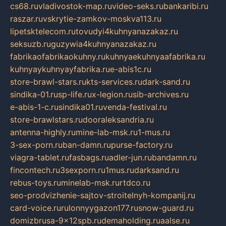
cs68.ru
vladivostok-map.ru
video-seks.ru
bankaribi.ru
raszar.ru
vskrytie-zamkov-moskva113.ru
lipetsktelecom.ru
tovudyi4kuhnyanazakaz.ru
seksuzb.ru
guzywia4kuhnyanazakaz.ru
fabrikaofabrikaokuhny.ru
kuhnyaekuhnyaafabrika.ru
kuhnyaykuhnyayfabrika.ru
e-abis1c.ru
store-brawl-stars.ru
kts-services.ru
dark-sand.ru
sindika-01.ru
sp-life.ru
x-legion.ru
sib-archives.ru
e-abis-1-c.ru
sindika01.ru
venda-festival.ru
store-brawlstars.ru
dooraleksandria.ru
antenna-highly.ru
mine-lab-msk.ru
1-mus.ru
3-sex-porn.ru
ban-damn.ru
purse-factory.ru
viagra-tablet.ru
fasbags.ru
adler-jun.ru
bandamn.ru
fincontech.ru
3sexporn.ru
1mus.ru
darksand.ru
rebus-toys.ru
minelab-msk.ru
rtdco.ru
seo-prodvizhenie-sajtov-stroitelnyh-kompanij.ru
card-voice.ru
rulonnyygazon177.ru
snow-guard.ru
domizbrusa-9x12spb.ru
demaholding.ru
aalse.ru