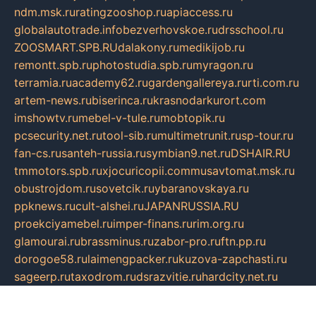
ndm.msk.ru
ratingzooshop.ru
apiaccess.ru
globalautotrade.info
bezverhovskoe.ru
drsschool.ru
ZOOSMART.SPB.RU
dalakony.ru
medikijob.ru
remontt.spb.ru
photostudia.spb.ru
myragon.ru
terramia.ru
academy62.ru
gardengallereya.ru
rti.com.ru
artem-news.ru
biserinca.ru
krasnodarkurort.com
imshowtv.ru
mebel-v-tule.ru
mobtopik.ru
pcsecurity.net.ru
tool-sib.ru
multimetrunit.ru
sp-tour.ru
fan-cs.ru
santeh-russia.ru
symbian9.net.ru
DSHAIR.RU
tmmotors.spb.ru
xjocuricopii.com
musavtomat.msk.ru
obustrojdom.ru
sovetcik.ru
ybaranovskaya.ru
ppknews.ru
cult-alshei.ru
JAPANRUSSIA.RU
proekciyamebel.ru
imper-finans.ru
rim.org.ru
glamourai.ru
brassminus.ru
zabor-pro.ru
ftn.pp.ru
dorogoe58.ru
laimengpacker.ru
kuzova-zapchasti.ru
sageerp.ru
taxodrom.ru
dsrazvitie.ru
hardcity.net.ru
ratinghomegames.ru
topservice25.ru
gubernyan.ru
gtglasslined.ru
ii4.ru
tssport.spb.ru
andorra24.com