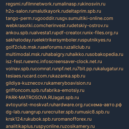
regsmi.ru
filmnetwork.ru
malinasp.ru
kinosvin.ru
h2o-salon.ru
malutkayork.ru
deltaprim.spb.ru
tango-perm.ru
gooddir.ru
sgv.su
multiki-online.com
webkrasotki.com
cherinvest.ru
detskiy-ostrov.ru
ankou.spb.ru
alvesta1.ru
pdf-creator.ru
nix-files.org.ru
sakhatoday.ru
elektrikersymboler.ru
sputnikyes.ru
golf2club.msk.ru
aeforums.ru
zallclub.ru
multimodal.msk.ru
habaigry.ru
haikko.ru
sobakopedia.ru
isz-fest.ru
ewnc.info
screensaver-clock.net.ru
volnav.spb.ru
comnat.ru
npf.net.ru
7bit.pp.ru
kalugatur.ru
tesiaes.ru
card.com.ru
kazanka.spb.ru
gildiya-kuznecov.ru
kameryboavision.ru
griffoncom.spb.ru
fabrika-emotsiy.ru
PARK-MATROSOVA.RU
agat.spb.ru
avtoyurist-moskva1.ru
hardware.org.ru
схема-авто.рф
dg-lab.ru
angrup.ru
recruiter.spb.ru
music8.spb.ru
krsk124.ru
kubok.spb.ru
romanofforex.ru
analitikaplus.ru
spyonline.ru
zosikamery.ru