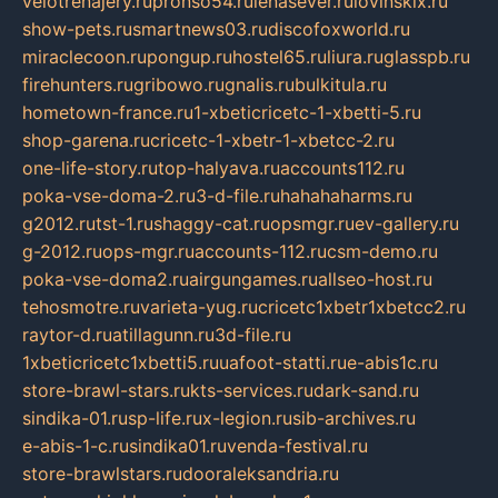
velotrenajery.ru
pronso54.ru
lenasever.ru
lovinskix.ru
show-pets.ru
smartnews03.ru
discofoxworld.ru
miraclecoon.ru
pongup.ru
hostel65.ru
liura.ru
glasspb.ru
firehunters.ru
gribowo.ru
gnalis.ru
bulkitula.ru
hometown-france.ru
1-xbeticricetc-1-xbetti-5.ru
shop-garena.ru
cricetc-1-xbetr-1-xbetcc-2.ru
one-life-story.ru
top-halyava.ru
accounts112.ru
poka-vse-doma-2.ru
3-d-file.ru
hahahaharms.ru
g2012.ru
tst-1.ru
shaggy-cat.ru
opsmgr.ru
ev-gallery.ru
g-2012.ru
ops-mgr.ru
accounts-112.ru
csm-demo.ru
poka-vse-doma2.ru
airgungames.ru
allseo-host.ru
tehosmotre.ru
varieta-yug.ru
cricetc1xbetr1xbetcc2.ru
raytor-d.ru
atillagunn.ru
3d-file.ru
1xbeticricetc1xbetti5.ru
uafoot-statti.ru
e-abis1c.ru
store-brawl-stars.ru
kts-services.ru
dark-sand.ru
sindika-01.ru
sp-life.ru
x-legion.ru
sib-archives.ru
e-abis-1-c.ru
sindika01.ru
venda-festival.ru
store-brawlstars.ru
dooraleksandria.ru