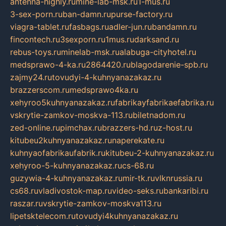
antenna-highly.ru
mine-lab-msk.ru
1-mus.ru
3-sex-porn.ru
ban-damn.ru
purse-factory.ru
viagra-tablet.ru
fasbags.ru
adler-jun.ru
bandamn.ru
fincontech.ru
3sexporn.ru
1mus.ru
darksand.ru
rebus-toys.ru
minelab-msk.ru
alabuga-cityhotel.ru
medsprawo-4-ka.ru
2864420.ru
blagodarenie-spb.ru
zajmy24.ru
tovudyi-4-kuhnyanazakaz.ru
brazzerscom.ru
medsprawo4ka.ru
xehyroo5kuhnyanazakaz.ru
fabrikayfabrikaefabrika.ru
vskrytie-zamkov-moskva-113.ru
biletnadom.ru
zed-online.ru
pimchax.ru
brazzers-hd.ru
z-host.ru
kitubeu2kuhnyanazakaz.ru
naperekate.ru
kuhnyaofabrikaufabrik.ru
kitubeu-2-kuhnyanazakaz.ru
xehyroo-5-kuhnyanazakaz.ru
cs-68.ru
guzywia-4-kuhnyanazakaz.ru
mir-tk.ru
vlknrussia.ru
cs68.ru
vladivostok-map.ru
video-seks.ru
bankaribi.ru
raszar.ru
vskrytie-zamkov-moskva113.ru
lipetsktelecom.ru
tovudyi4kuhnyanazakaz.ru