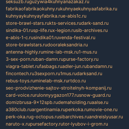
seksuzb.ru
guzywia4kuhnyanazakaz.ru
fabrikaofabrikaokuhny.ru
kuhnyaekuhnyaafabrika.ru
kuhnyaykuhnyayfabrika.ru
e-abis1c.ru
store-brawl-stars.ru
kts-services.ru
dark-sand.ru
sindika-01.ru
sp-life.ru
x-legion.ru
sib-archives.ru
e-abis-1-c.ru
sindika01.ru
venda-festival.ru
store-brawlstars.ru
dooraleksandria.ru
antenna-highly.ru
mine-lab-msk.ru
1-mus.ru
3-sex-porn.ru
ban-damn.ru
purse-factory.ru
viagra-tablet.ru
fasbags.ru
adler-jun.ru
bandamn.ru
fincontech.ru
3sexporn.ru
1mus.ru
darksand.ru
rebus-toys.ru
minelab-msk.ru
rtdco.ru
seo-prodvizhenie-sajtov-stroitelnyh-kompanij.ru
card-voice.ru
rulonnyygazon177.ru
snow-guard.ru
domizbrusa-9x12spb.ru
demaholding.ru
aalse.ru
a380club.ru
argentinamia.ru
perkoka.ru
movie-one.ru
perk-oka.ru
g-octopus.ru
sibarchives.ru
andreislyusar.ru
naruto-x.ru
pursefactory.ru
tor-lyubov-i-grom.ru