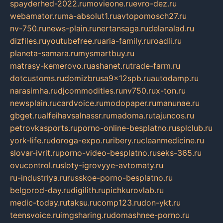
spayderhed-2022.ru
movieone.ru
evro-dez.ru
webamator.ru
ma-absolut1.ru
avtopomosch27.ru
nv-750.ru
news-plain.ru
nertansaga.ru
delanalad.ru
dizfiles.ru
youtubefree.ru
aria-family.ru
roadli.ru
planeta-samara.ru
mysmartbuy.ru
matrasy-kemerovo.ru
ashanet.ru
trade-farm.ru
dotcustoms.ru
domizbrusa9x12spb.ru
autodamp.ru
narasimha.ru
djcommodities.ru
nv750.ru
x-ton.ru
newsplain.ru
cardvoice.ru
modopaper.ru
manunae.ru
gbget.ru
alfeihavsalnassr.ru
madoma.ru
tajuncos.ru
petrovkasports.ru
porno-online-besplatno.ru
splclub.ru
york-life.ru
doroga-expo.ru
ribery.ru
cleanmedicine.ru
slovar-ivrit.ru
porno-video-besplatno.ru
seks-365.ru
ovucontrol.ru
sloty-igrovyye-avtomaty.ru
ru-industriya.ru
russkoe-porno-besplatno.ru
belgorod-day.ru
digilith.ru
pichkurovlab.ru
medic-today.ru
taksu.ru
comp123.ru
don-ykt.ru
teensvoice.ru
imgsharing.ru
domashnee-porno.ru