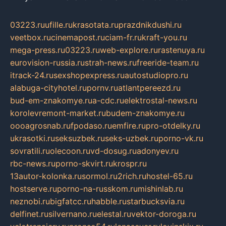
03223.ru
ufille.ru
krasotata.ru
prazdnikdushi.ru
veetbox.ru
cinemapost.ru
ciam-fr.ru
kraft-you.ru
mega-press.ru
03223.ru
web-explore.ru
rastenuya.ru
eurovision-russia.ru
strah-news.ru
freeride-team.ru
itrack-24.ru
sexshopexpress.ru
autostudiopro.ru
alabuga-cityhotel.ru
pornv.ru
atlantpereezd.ru
bud-em-znakomye.ru
a-cdc.ru
elektrostal-news.ru
korolevremont-market.ru
budem-znakomye.ru
oooagrosnab.ru
fpodaso.ru
emfire.ru
pro-otdelky.ru
ukrasotki.ru
seksuzbek.ru
seks-uzbek.ru
porno-vk.ru
sovratili.ru
olecoon.ru
vd-dosug.ru
adonyev.ru
rbc-news.ru
porno-skvirt.ru
krospr.ru
13autor-kolonka.ru
sormol.ru
2rich.ru
hostel-65.ru
hostserve.ru
porno-na-russkom.ru
mishinlab.ru
neznobi.ru
bigfatcc.ru
habble.ru
starbucksvia.ru
delfinet.ru
silvernano.ru
elestal.ru
vektor-doroga.ru