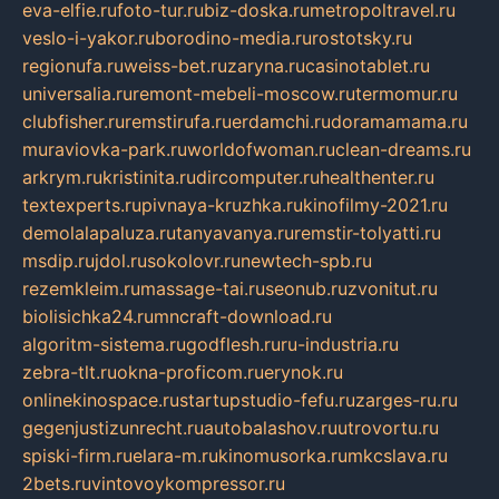
eva-elfie.ru
foto-tur.ru
biz-doska.ru
metropoltravel.ru
veslo-i-yakor.ru
borodino-media.ru
rostotsky.ru
regionufa.ru
weiss-bet.ru
zaryna.ru
casinotablet.ru
universalia.ru
remont-mebeli-moscow.ru
termomur.ru
clubfisher.ru
remstirufa.ru
erdamchi.ru
doramamama.ru
muraviovka-park.ru
worldofwoman.ru
clean-dreams.ru
arkrym.ru
kristinita.ru
dircomputer.ru
healthenter.ru
textexperts.ru
pivnaya-kruzhka.ru
kinofilmy-2021.ru
demolalapaluza.ru
tanyavanya.ru
remstir-tolyatti.ru
msdip.ru
jdol.ru
sokolovr.ru
newtech-spb.ru
rezemkleim.ru
massage-tai.ru
seonub.ru
zvonitut.ru
biolisichka24.ru
mncraft-download.ru
algoritm-sistema.ru
godflesh.ru
ru-industria.ru
zebra-tlt.ru
okna-proficom.ru
erynok.ru
onlinekinospace.ru
startupstudio-fefu.ru
zarges-ru.ru
gegenjustizunrecht.ru
autobalashov.ru
utrovortu.ru
spiski-firm.ru
elara-m.ru
kinomusorka.ru
mkcslava.ru
2bets.ru
vintovoykompressor.ru