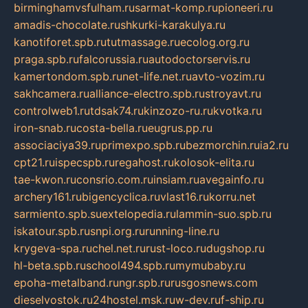
birminghamvsfulham.ru
sarmat-komp.ru
pioneeri.ru
amadis-chocolate.ru
shkurki-karakulya.ru
kanotiforet.spb.ru
tutmassage.ru
ecolog.org.ru
praga.spb.ru
falcorussia.ru
autodoctorservis.ru
kamertondom.spb.ru
net-life.net.ru
avto-vozim.ru
sakhcamera.ru
alliance-electro.spb.ru
stroyavt.ru
controlweb1.ru
tdsak74.ru
kinzozo-ru.ru
kvotka.ru
iron-snab.ru
costa-bella.ru
eugrus.pp.ru
associaciya39.ru
primexpo.spb.ru
bezmorchin.ru
ia2.ru
cpt21.ru
ispecspb.ru
regahost.ru
kolosok-elita.ru
tae-kwon.ru
consrio.com.ru
insiam.ru
avegainfo.ru
archery161.ru
bigencyclica.ru
vlast16.ru
korru.net
sarmiento.spb.su
extelopedia.ru
lammin-suo.spb.ru
iskatour.spb.ru
snpi.org.ru
running-line.ru
krygeva-spa.ru
chel.net.ru
rust-loco.ru
dugshop.ru
hl-beta.spb.ru
school494.spb.ru
mymubaby.ru
epoha-metalband.ru
ngr.spb.ru
rusgosnews.com
dieselvostok.ru
24hostel.msk.ru
w-dev.ru
f-ship.ru