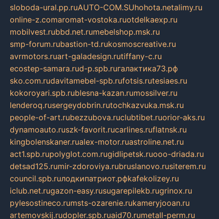
sloboda-ural.pp.ru
AUTO-COM.SU
hohota.net
alimy.ru
online-z.com
aromat-vostoka.ru
otdelkaexp.ru
mobilvest.ru
bbd.net.ru
mebelshop.msk.ru
smp-forum.ru
bastion-td.ru
kosmoscreative.ru
avrmotors.ru
art-galadesign.ru
tiffany-c.ru
ecostep-samara.ru
d-p.spb.ru
галактика73.рф
sko.com.ru
davitamebel-spb.ru
fotsis.ru
tesiaes.ru
kokoroyari.spb.ru
blesna-kazan.ru
mossilver.ru
lenderoq.ru
sergeydobrin.ru
tochkazvuka.msk.ru
people-of-art.ru
bezzubova.ru
clubtibet.ru
orior-aks.ru
dynamoauto.ru
szk-favorit.ru
carlines.ru
flatnsk.ru
kingbolenskaner.ru
alex-motor.ru
astroline.net.ru
act1.spb.ru
polyglot.com.ru
gidlipetsk.ru
ooo-driada.ru
detsad125.ru
mir-zdoroviya.ru
bruslanovo.ru
siterem.ru
council.spb.ru
лодкипатриот.рф
kafekolizey.ru
iclub.net.ru
gazon-easy.ru
sugarepilekb.ru
grinox.ru
pylesostineco.ru
msts-ozarenie.ru
kameryjooan.ru
artemovskij.ru
dopler.spb.ru
aid70.ru
metall-perm.ru