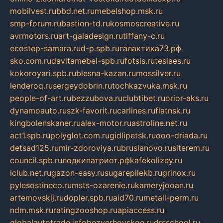
mobilvest.ru
bbd.net.ru
mebelshop.msk.ru
smp-forum.ru
bastion-td.ru
kosmoscreative.ru
avrmotors.ru
art-galadesign.ru
tiffany-c.ru
ecostep-samara.ru
d-p.spb.ru
галактика73.рф
sko.com.ru
davitamebel-spb.ru
fotsis.ru
tesiaes.ru
kokoroyari.spb.ru
blesna-kazan.ru
mossilver.ru
lenderoq.ru
sergeydobrin.ru
tochkazvuka.msk.ru
people-of-art.ru
bezzubova.ru
clubtibet.ru
orior-aks.ru
dynamoauto.ru
szk-favorit.ru
carlines.ru
flatnsk.ru
kingbolenskaner.ru
alex-motor.ru
astroline.net.ru
act1.spb.ru
polyglot.com.ru
gidlipetsk.ru
ooo-driada.ru
detsad125.ru
mir-zdoroviya.ru
bruslanovo.ru
siterem.ru
council.spb.ru
лодкипатриот.рф
kafekolizey.ru
iclub.net.ru
gazon-easy.ru
sugarepilekb.ru
grinox.ru
pylesostineco.ru
msts-ozarenie.ru
kameryjooan.ru
artemovskij.ru
dopler.spb.ru
aid70.ru
metall-perm.ru
ndm.msk.ru
ratingzooshop.ru
apiaccess.ru
globalautotrade.info
bezverhovskoe.ru
drsschool.ru