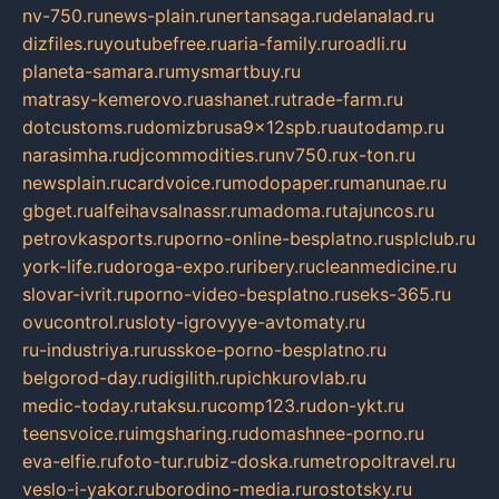
nv-750.ru
news-plain.ru
nertansaga.ru
delanalad.ru
dizfiles.ru
youtubefree.ru
aria-family.ru
roadli.ru
planeta-samara.ru
mysmartbuy.ru
matrasy-kemerovo.ru
ashanet.ru
trade-farm.ru
dotcustoms.ru
domizbrusa9x12spb.ru
autodamp.ru
narasimha.ru
djcommodities.ru
nv750.ru
x-ton.ru
newsplain.ru
cardvoice.ru
modopaper.ru
manunae.ru
gbget.ru
alfeihavsalnassr.ru
madoma.ru
tajuncos.ru
petrovkasports.ru
porno-online-besplatno.ru
splclub.ru
york-life.ru
doroga-expo.ru
ribery.ru
cleanmedicine.ru
slovar-ivrit.ru
porno-video-besplatno.ru
seks-365.ru
ovucontrol.ru
sloty-igrovyye-avtomaty.ru
ru-industriya.ru
russkoe-porno-besplatno.ru
belgorod-day.ru
digilith.ru
pichkurovlab.ru
medic-today.ru
taksu.ru
comp123.ru
don-ykt.ru
teensvoice.ru
imgsharing.ru
domashnee-porno.ru
eva-elfie.ru
foto-tur.ru
biz-doska.ru
metropoltravel.ru
veslo-i-yakor.ru
borodino-media.ru
rostotsky.ru