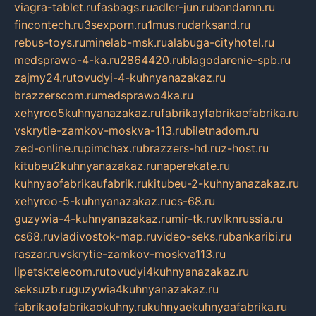
viagra-tablet.ru
fasbags.ru
adler-jun.ru
bandamn.ru
fincontech.ru
3sexporn.ru
1mus.ru
darksand.ru
rebus-toys.ru
minelab-msk.ru
alabuga-cityhotel.ru
medsprawo-4-ka.ru
2864420.ru
blagodarenie-spb.ru
zajmy24.ru
tovudyi-4-kuhnyanazakaz.ru
brazzerscom.ru
medsprawo4ka.ru
xehyroo5kuhnyanazakaz.ru
fabrikayfabrikaefabrika.ru
vskrytie-zamkov-moskva-113.ru
biletnadom.ru
zed-online.ru
pimchax.ru
brazzers-hd.ru
z-host.ru
kitubeu2kuhnyanazakaz.ru
naperekate.ru
kuhnyaofabrikaufabrik.ru
kitubeu-2-kuhnyanazakaz.ru
xehyroo-5-kuhnyanazakaz.ru
cs-68.ru
guzywia-4-kuhnyanazakaz.ru
mir-tk.ru
vlknrussia.ru
cs68.ru
vladivostok-map.ru
video-seks.ru
bankaribi.ru
raszar.ru
vskrytie-zamkov-moskva113.ru
lipetsktelecom.ru
tovudyi4kuhnyanazakaz.ru
seksuzb.ru
guzywia4kuhnyanazakaz.ru
fabrikaofabrikaokuhny.ru
kuhnyaekuhnyaafabrika.ru