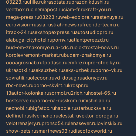
03223.ru
ufille.ru
krasotata.ru
prazdnikdushi.ru
veetbox.ru
cinemapost.ru
ciam-fr.ru
kraft-you.ru
mega-press.ru
03223.ru
web-explore.ru
rastenuya.ru
eurovision-russia.ru
strah-news.ru
freeride-team.ru
itrack-24.ru
sexshopexpress.ru
autostudiopro.ru
alabuga-cityhotel.ru
pornv.ru
atlantpereezd.ru
bud-em-znakomye.ru
a-cdc.ru
elektrostal-news.ru
korolevremont-market.ru
budem-znakomye.ru
oooagrosnab.ru
fpodaso.ru
emfire.ru
pro-otdelky.ru
ukrasotki.ru
seksuzbek.ru
seks-uzbek.ru
porno-vk.ru
sovratili.ru
olecoon.ru
vd-dosug.ru
adonyev.ru
rbc-news.ru
porno-skvirt.ru
krospr.ru
13autor-kolonka.ru
sormol.ru
2rich.ru
hostel-65.ru
hostserve.ru
porno-na-russkom.ru
mishinlab.ru
neznobi.ru
bigfatcc.ru
habble.ru
starbucksvia.ru
delfinet.ru
silvernano.ru
elestal.ru
vektor-doroga.ru
velotrenajery.ru
pronso54.ru
lenasever.ru
lovinskix.ru
show-pets.ru
smartnews03.ru
discofoxworld.ru