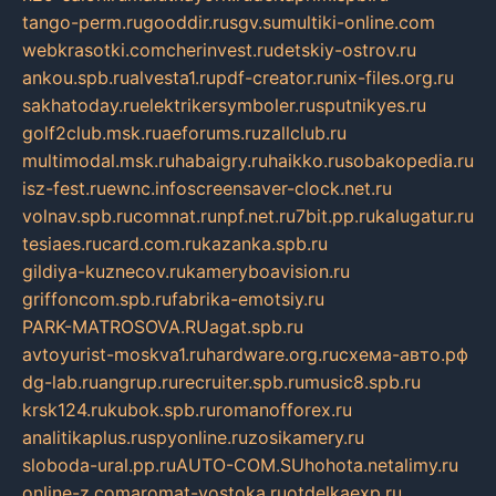
tango-perm.ru
gooddir.ru
sgv.su
multiki-online.com
webkrasotki.com
cherinvest.ru
detskiy-ostrov.ru
ankou.spb.ru
alvesta1.ru
pdf-creator.ru
nix-files.org.ru
sakhatoday.ru
elektrikersymboler.ru
sputnikyes.ru
golf2club.msk.ru
aeforums.ru
zallclub.ru
multimodal.msk.ru
habaigry.ru
haikko.ru
sobakopedia.ru
isz-fest.ru
ewnc.info
screensaver-clock.net.ru
volnav.spb.ru
comnat.ru
npf.net.ru
7bit.pp.ru
kalugatur.ru
tesiaes.ru
card.com.ru
kazanka.spb.ru
gildiya-kuznecov.ru
kameryboavision.ru
griffoncom.spb.ru
fabrika-emotsiy.ru
PARK-MATROSOVA.RU
agat.spb.ru
avtoyurist-moskva1.ru
hardware.org.ru
схема-авто.рф
dg-lab.ru
angrup.ru
recruiter.spb.ru
music8.spb.ru
krsk124.ru
kubok.spb.ru
romanofforex.ru
analitikaplus.ru
spyonline.ru
zosikamery.ru
sloboda-ural.pp.ru
AUTO-COM.SU
hohota.net
alimy.ru
online-z.com
aromat-vostoka.ru
otdelkaexp.ru