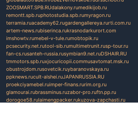
ZOOSMART.SPB.RU
dalakony.ru
medikijob.ru
remontt.spb.ru
photostudia.spb.ru
myragon.ru
terramia.ru
academy62.ru
gardengallereya.ru
rti.com.ru
artem-news.ru
biserinca.ru
krasnodarkurort.com
imshowtv.ru
mebel-v-tule.ru
mobtopik.ru
pcsecurity.net.ru
tool-sib.ru
multimetrunit.ru
sp-tour.ru
fan-cs.ru
santeh-russia.ru
symbian9.net.ru
DSHAIR.RU
tmmotors.spb.ru
xjocuricopii.com
musavtomat.msk.ru
obustrojdom.ru
sovetcik.ru
ybaranovskaya.ru
ppknews.ru
cult-alshei.ru
JAPANRUSSIA.RU
proekciyamebel.ru
imper-finans.ru
rim.org.ru
glamourai.ru
brassminus.ru
zabor-pro.ru
ftn.pp.ru
dorogoe58.ru
laimengpacker.ru
kuzova-zapchasti.ru
sageerp.ru
taxodrom.ru
dsrazvitie.ru
hardcity.net.ru
ratinghomegames.ru
topservice25.ru
gubernyan.ru
gtglasslined.ru
ii4.ru
tssport.spb.ru
andorra24.com
blackwallstreet.ru
oboimos.ru
optim-doors.com.ru