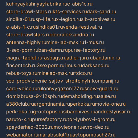
kuhnyaykuhnyayfabrika.ru
e-abis1c.ru
store-brawl-stars.ru
kts-services.ru
dark-sand.ru
sindika-01.ru
sp-life.ru
x-legion.ru
sib-archives.ru
e-abis-1-c.ru
sindika01.ru
venda-festival.ru
store-brawlstars.ru
dooraleksandria.ru
antenna-highly.ru
mine-lab-msk.ru
1-mus.ru
3-sex-porn.ru
ban-damn.ru
purse-factory.ru
viagra-tablet.ru
fasbags.ru
adler-jun.ru
bandamn.ru
fincontech.ru
3sexporn.ru
1mus.ru
darksand.ru
rebus-toys.ru
minelab-msk.ru
rtdco.ru
seo-prodvizhenie-sajtov-stroitelnyh-kompanij.ru
card-voice.ru
rulonnyygazon177.ru
snow-guard.ru
domizbrusa-9x12spb.ru
demaholding.ru
aalse.ru
a380club.ru
argentinamia.ru
perkoka.ru
movie-one.ru
perk-oka.ru
g-octopus.ru
sibarchives.ru
andreislyusar.ru
naruto-x.ru
pursefactory.ru
tor-lyubov-i-grom.ru
spayderhed-2022.ru
movieone.ru
evro-dez.ru
webamator.ru
ma-absolut1.ru
avtopomosch27.ru