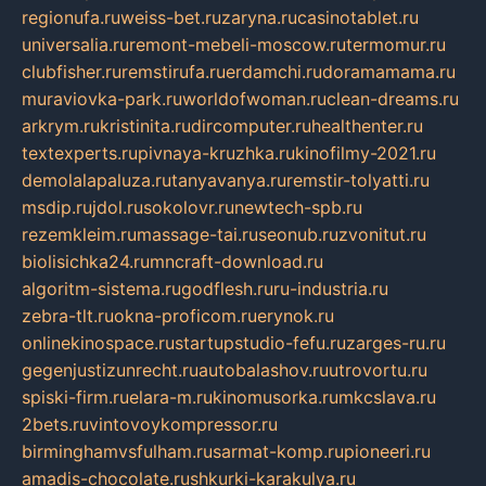
regionufa.ru
weiss-bet.ru
zaryna.ru
casinotablet.ru
universalia.ru
remont-mebeli-moscow.ru
termomur.ru
clubfisher.ru
remstirufa.ru
erdamchi.ru
doramamama.ru
muraviovka-park.ru
worldofwoman.ru
clean-dreams.ru
arkrym.ru
kristinita.ru
dircomputer.ru
healthenter.ru
textexperts.ru
pivnaya-kruzhka.ru
kinofilmy-2021.ru
demolalapaluza.ru
tanyavanya.ru
remstir-tolyatti.ru
msdip.ru
jdol.ru
sokolovr.ru
newtech-spb.ru
rezemkleim.ru
massage-tai.ru
seonub.ru
zvonitut.ru
biolisichka24.ru
mncraft-download.ru
algoritm-sistema.ru
godflesh.ru
ru-industria.ru
zebra-tlt.ru
okna-proficom.ru
erynok.ru
onlinekinospace.ru
startupstudio-fefu.ru
zarges-ru.ru
gegenjustizunrecht.ru
autobalashov.ru
utrovortu.ru
spiski-firm.ru
elara-m.ru
kinomusorka.ru
mkcslava.ru
2bets.ru
vintovoykompressor.ru
birminghamvsfulham.ru
sarmat-komp.ru
pioneeri.ru
amadis-chocolate.ru
shkurki-karakulya.ru