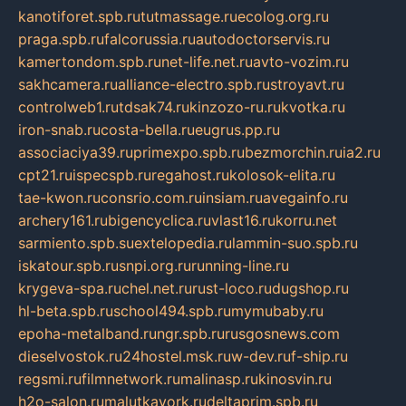
kanotiforet.spb.ru
tutmassage.ru
ecolog.org.ru
praga.spb.ru
falcorussia.ru
autodoctorservis.ru
kamertondom.spb.ru
net-life.net.ru
avto-vozim.ru
sakhcamera.ru
alliance-electro.spb.ru
stroyavt.ru
controlweb1.ru
tdsak74.ru
kinzozo-ru.ru
kvotka.ru
iron-snab.ru
costa-bella.ru
eugrus.pp.ru
associaciya39.ru
primexpo.spb.ru
bezmorchin.ru
ia2.ru
cpt21.ru
ispecspb.ru
regahost.ru
kolosok-elita.ru
tae-kwon.ru
consrio.com.ru
insiam.ru
avegainfo.ru
archery161.ru
bigencyclica.ru
vlast16.ru
korru.net
sarmiento.spb.su
extelopedia.ru
lammin-suo.spb.ru
iskatour.spb.ru
snpi.org.ru
running-line.ru
krygeva-spa.ru
chel.net.ru
rust-loco.ru
dugshop.ru
hl-beta.spb.ru
school494.spb.ru
mymubaby.ru
epoha-metalband.ru
ngr.spb.ru
rusgosnews.com
dieselvostok.ru
24hostel.msk.ru
w-dev.ru
f-ship.ru
regsmi.ru
filmnetwork.ru
malinasp.ru
kinosvin.ru
h2o-salon.ru
malutkayork.ru
deltaprim.spb.ru