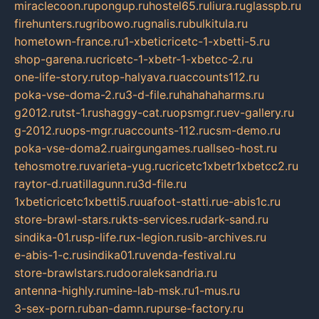
miraclecoon.ru
pongup.ru
hostel65.ru
liura.ru
glasspb.ru
firehunters.ru
gribowo.ru
gnalis.ru
bulkitula.ru
hometown-france.ru
1-xbeticricetc-1-xbetti-5.ru
shop-garena.ru
cricetc-1-xbetr-1-xbetcc-2.ru
one-life-story.ru
top-halyava.ru
accounts112.ru
poka-vse-doma-2.ru
3-d-file.ru
hahahaharms.ru
g2012.ru
tst-1.ru
shaggy-cat.ru
opsmgr.ru
ev-gallery.ru
g-2012.ru
ops-mgr.ru
accounts-112.ru
csm-demo.ru
poka-vse-doma2.ru
airgungames.ru
allseo-host.ru
tehosmotre.ru
varieta-yug.ru
cricetc1xbetr1xbetcc2.ru
raytor-d.ru
atillagunn.ru
3d-file.ru
1xbeticricetc1xbetti5.ru
uafoot-statti.ru
e-abis1c.ru
store-brawl-stars.ru
kts-services.ru
dark-sand.ru
sindika-01.ru
sp-life.ru
x-legion.ru
sib-archives.ru
e-abis-1-c.ru
sindika01.ru
venda-festival.ru
store-brawlstars.ru
dooraleksandria.ru
antenna-highly.ru
mine-lab-msk.ru
1-mus.ru
3-sex-porn.ru
ban-damn.ru
purse-factory.ru