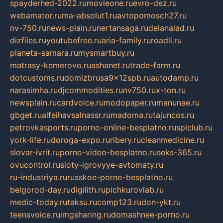
spayderhed-2022.ru
movieone.ru
evro-dez.ru
webamator.ru
ma-absolut1.ru
avtopomosch27.ru
nv-750.ru
news-plain.ru
nertansaga.ru
delanalad.ru
dizfiles.ru
youtubefree.ru
aria-family.ru
roadli.ru
planeta-samara.ru
mysmartbuy.ru
matrasy-kemerovo.ru
ashanet.ru
trade-farm.ru
dotcustoms.ru
domizbrusa9x12spb.ru
autodamp.ru
narasimha.ru
djcommodities.ru
nv750.ru
x-ton.ru
newsplain.ru
cardvoice.ru
modopaper.ru
manunae.ru
gbget.ru
alfeihavsalnassr.ru
madoma.ru
tajuncos.ru
petrovkasports.ru
porno-online-besplatno.ru
splclub.ru
york-life.ru
doroga-expo.ru
ribery.ru
cleanmedicine.ru
slovar-ivrit.ru
porno-video-besplatno.ru
seks-365.ru
ovucontrol.ru
sloty-igrovyye-avtomaty.ru
ru-industriya.ru
russkoe-porno-besplatno.ru
belgorod-day.ru
digilith.ru
pichkurovlab.ru
medic-today.ru
taksu.ru
comp123.ru
don-ykt.ru
teensvoice.ru
imgsharing.ru
domashnee-porno.ru