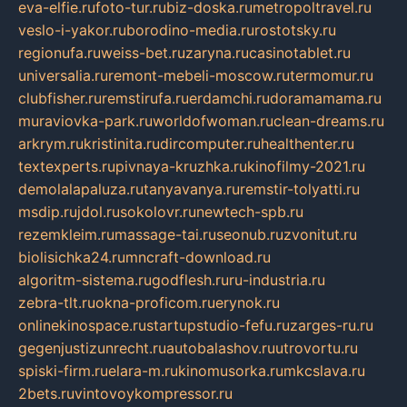
eva-elfie.ru
foto-tur.ru
biz-doska.ru
metropoltravel.ru
veslo-i-yakor.ru
borodino-media.ru
rostotsky.ru
regionufa.ru
weiss-bet.ru
zaryna.ru
casinotablet.ru
universalia.ru
remont-mebeli-moscow.ru
termomur.ru
clubfisher.ru
remstirufa.ru
erdamchi.ru
doramamama.ru
muraviovka-park.ru
worldofwoman.ru
clean-dreams.ru
arkrym.ru
kristinita.ru
dircomputer.ru
healthenter.ru
textexperts.ru
pivnaya-kruzhka.ru
kinofilmy-2021.ru
demolalapaluza.ru
tanyavanya.ru
remstir-tolyatti.ru
msdip.ru
jdol.ru
sokolovr.ru
newtech-spb.ru
rezemkleim.ru
massage-tai.ru
seonub.ru
zvonitut.ru
biolisichka24.ru
mncraft-download.ru
algoritm-sistema.ru
godflesh.ru
ru-industria.ru
zebra-tlt.ru
okna-proficom.ru
erynok.ru
onlinekinospace.ru
startupstudio-fefu.ru
zarges-ru.ru
gegenjustizunrecht.ru
autobalashov.ru
utrovortu.ru
spiski-firm.ru
elara-m.ru
kinomusorka.ru
mkcslava.ru
2bets.ru
vintovoykompressor.ru