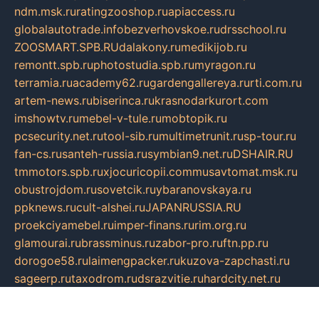
ndm.msk.ru
ratingzooshop.ru
apiaccess.ru
globalautotrade.info
bezverhovskoe.ru
drsschool.ru
ZOOSMART.SPB.RU
dalakony.ru
medikijob.ru
remontt.spb.ru
photostudia.spb.ru
myragon.ru
terramia.ru
academy62.ru
gardengallereya.ru
rti.com.ru
artem-news.ru
biserinca.ru
krasnodarkurort.com
imshowtv.ru
mebel-v-tule.ru
mobtopik.ru
pcsecurity.net.ru
tool-sib.ru
multimetrunit.ru
sp-tour.ru
fan-cs.ru
santeh-russia.ru
symbian9.net.ru
DSHAIR.RU
tmmotors.spb.ru
xjocuricopii.com
musavtomat.msk.ru
obustrojdom.ru
sovetcik.ru
ybaranovskaya.ru
ppknews.ru
cult-alshei.ru
JAPANRUSSIA.RU
proekciyamebel.ru
imper-finans.ru
rim.org.ru
glamourai.ru
brassminus.ru
zabor-pro.ru
ftn.pp.ru
dorogoe58.ru
laimengpacker.ru
kuzova-zapchasti.ru
sageerp.ru
taxodrom.ru
dsrazvitie.ru
hardcity.net.ru
ratinghomegames.ru
topservice25.ru
gubernyan.ru
gtglasslined.ru
ii4.ru
tssport.spb.ru
andorra24.com