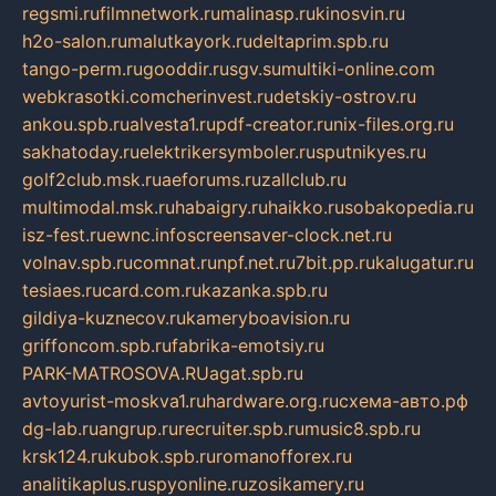
regsmi.ru
filmnetwork.ru
malinasp.ru
kinosvin.ru
h2o-salon.ru
malutkayork.ru
deltaprim.spb.ru
tango-perm.ru
gooddir.ru
sgv.su
multiki-online.com
webkrasotki.com
cherinvest.ru
detskiy-ostrov.ru
ankou.spb.ru
alvesta1.ru
pdf-creator.ru
nix-files.org.ru
sakhatoday.ru
elektrikersymboler.ru
sputnikyes.ru
golf2club.msk.ru
aeforums.ru
zallclub.ru
multimodal.msk.ru
habaigry.ru
haikko.ru
sobakopedia.ru
isz-fest.ru
ewnc.info
screensaver-clock.net.ru
volnav.spb.ru
comnat.ru
npf.net.ru
7bit.pp.ru
kalugatur.ru
tesiaes.ru
card.com.ru
kazanka.spb.ru
gildiya-kuznecov.ru
kameryboavision.ru
griffoncom.spb.ru
fabrika-emotsiy.ru
PARK-MATROSOVA.RU
agat.spb.ru
avtoyurist-moskva1.ru
hardware.org.ru
схема-авто.рф
dg-lab.ru
angrup.ru
recruiter.spb.ru
music8.spb.ru
krsk124.ru
kubok.spb.ru
romanofforex.ru
analitikaplus.ru
spyonline.ru
zosikamery.ru