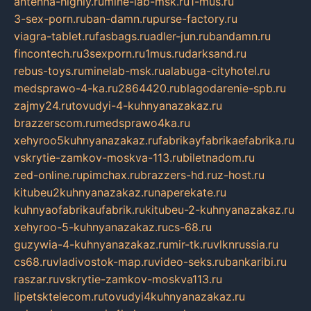
antenna-highly.ru
mine-lab-msk.ru
1-mus.ru
3-sex-porn.ru
ban-damn.ru
purse-factory.ru
viagra-tablet.ru
fasbags.ru
adler-jun.ru
bandamn.ru
fincontech.ru
3sexporn.ru
1mus.ru
darksand.ru
rebus-toys.ru
minelab-msk.ru
alabuga-cityhotel.ru
medsprawo-4-ka.ru
2864420.ru
blagodarenie-spb.ru
zajmy24.ru
tovudyi-4-kuhnyanazakaz.ru
brazzerscom.ru
medsprawo4ka.ru
xehyroo5kuhnyanazakaz.ru
fabrikayfabrikaefabrika.ru
vskrytie-zamkov-moskva-113.ru
biletnadom.ru
zed-online.ru
pimchax.ru
brazzers-hd.ru
z-host.ru
kitubeu2kuhnyanazakaz.ru
naperekate.ru
kuhnyaofabrikaufabrik.ru
kitubeu-2-kuhnyanazakaz.ru
xehyroo-5-kuhnyanazakaz.ru
cs-68.ru
guzywia-4-kuhnyanazakaz.ru
mir-tk.ru
vlknrussia.ru
cs68.ru
vladivostok-map.ru
video-seks.ru
bankaribi.ru
raszar.ru
vskrytie-zamkov-moskva113.ru
lipetsktelecom.ru
tovudyi4kuhnyanazakaz.ru