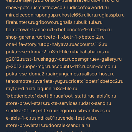
velotrenajery.ru
pronso54.ru
lenasever.ru
lovinskix.ru
show-pets.ru
smartnews03.ru
discofoxworld.ru
miraclecoon.ru
pongup.ru
hostel65.ru
liura.ru
glasspb.ru
firehunters.ru
gribowo.ru
gnalis.ru
bulkitula.ru
hometown-france.ru
1-xbeticricetc-1-xbetti-5.ru
shop-garena.ru
cricetc-1-xbetr-1-xbetcc-2.ru
one-life-story.ru
top-halyava.ru
accounts112.ru
poka-vse-doma-2.ru
3-d-file.ru
hahahaharms.ru
g2012.ru
tst-1.ru
shaggy-cat.ru
opsmgr.ru
ev-gallery.ru
g-2012.ru
ops-mgr.ru
accounts-112.ru
csm-demo.ru
poka-vse-doma2.ru
airgungames.ru
allseo-host.ru
tehosmotre.ru
varieta-yug.ru
cricetc1xbetr1xbetcc2.ru
raytor-d.ru
atillagunn.ru
3d-file.ru
1xbeticricetc1xbetti5.ru
uafoot-statti.ru
e-abis1c.ru
store-brawl-stars.ru
kts-services.ru
dark-sand.ru
sindika-01.ru
sp-life.ru
x-legion.ru
sib-archives.ru
e-abis-1-c.ru
sindika01.ru
venda-festival.ru
store-brawlstars.ru
dooraleksandria.ru