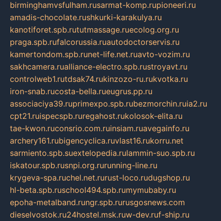
birminghamvsfulham.ru
sarmat-komp.ru
pioneeri.ru
amadis-chocolate.ru
shkurki-karakulya.ru
kanotiforet.spb.ru
tutmassage.ru
ecolog.org.ru
praga.spb.ru
falcorussia.ru
autodoctorservis.ru
kamertondom.spb.ru
net-life.net.ru
avto-vozim.ru
sakhcamera.ru
alliance-electro.spb.ru
stroyavt.ru
controlweb1.ru
tdsak74.ru
kinzozo-ru.ru
kvotka.ru
iron-snab.ru
costa-bella.ru
eugrus.pp.ru
associaciya39.ru
primexpo.spb.ru
bezmorchin.ru
ia2.ru
cpt21.ru
ispecspb.ru
regahost.ru
kolosok-elita.ru
tae-kwon.ru
consrio.com.ru
insiam.ru
avegainfo.ru
archery161.ru
bigencyclica.ru
vlast16.ru
korru.net
sarmiento.spb.su
extelopedia.ru
lammin-suo.spb.ru
iskatour.spb.ru
snpi.org.ru
running-line.ru
krygeva-spa.ru
chel.net.ru
rust-loco.ru
dugshop.ru
hl-beta.spb.ru
school494.spb.ru
mymubaby.ru
epoha-metalband.ru
ngr.spb.ru
rusgosnews.com
dieselvostok.ru
24hostel.msk.ru
w-dev.ru
f-ship.ru