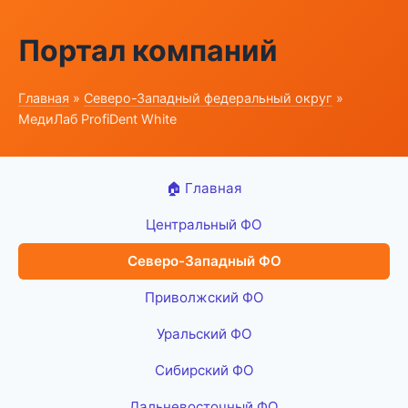
Портал компаний
Главная
»
Северо-Западный федеральный округ
»
МедиЛаб ProfiDent White
🏠 Главная
Центральный ФО
Северо-Западный ФО
Приволжский ФО
Уральский ФО
Сибирский ФО
Дальневосточный ФО