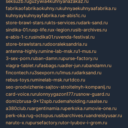
seksuzb.ru
guzywia4kuhnyanazakaz.ru
fabrikaofabrikaokuhny.ru
kuhnyaekuhnyaafabrika.ru
kuhnyaykuhnyayfabrika.ru
e-abis1c.ru
store-brawl-stars.ru
kts-services.ru
dark-sand.ru
sindika-01.ru
sp-life.ru
x-legion.ru
sib-archives.ru
e-abis-1-c.ru
sindika01.ru
venda-festival.ru
store-brawlstars.ru
dooraleksandria.ru
antenna-highly.ru
mine-lab-msk.ru
1-mus.ru
3-sex-porn.ru
ban-damn.ru
purse-factory.ru
viagra-tablet.ru
fasbags.ru
adler-jun.ru
bandamn.ru
fincontech.ru
3sexporn.ru
1mus.ru
darksand.ru
rebus-toys.ru
minelab-msk.ru
rtdco.ru
seo-prodvizhenie-sajtov-stroitelnyh-kompanij.ru
card-voice.ru
rulonnyygazon177.ru
snow-guard.ru
domizbrusa-9x12spb.ru
demaholding.ru
aalse.ru
a380club.ru
argentinamia.ru
perkoka.ru
movie-one.ru
perk-oka.ru
g-octopus.ru
sibarchives.ru
andreislyusar.ru
naruto-x.ru
pursefactory.ru
tor-lyubov-i-grom.ru