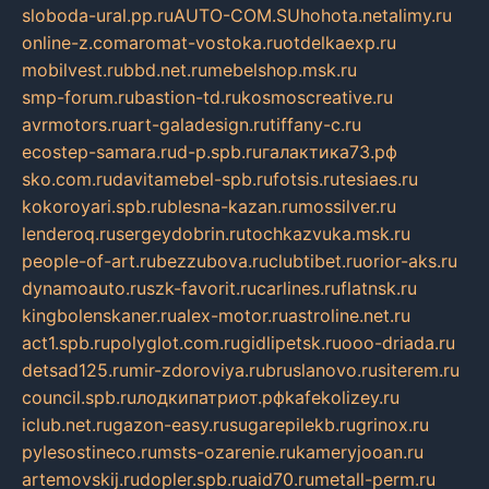
sloboda-ural.pp.ru
AUTO-COM.SU
hohota.net
alimy.ru
online-z.com
aromat-vostoka.ru
otdelkaexp.ru
mobilvest.ru
bbd.net.ru
mebelshop.msk.ru
smp-forum.ru
bastion-td.ru
kosmoscreative.ru
avrmotors.ru
art-galadesign.ru
tiffany-c.ru
ecostep-samara.ru
d-p.spb.ru
галактика73.рф
sko.com.ru
davitamebel-spb.ru
fotsis.ru
tesiaes.ru
kokoroyari.spb.ru
blesna-kazan.ru
mossilver.ru
lenderoq.ru
sergeydobrin.ru
tochkazvuka.msk.ru
people-of-art.ru
bezzubova.ru
clubtibet.ru
orior-aks.ru
dynamoauto.ru
szk-favorit.ru
carlines.ru
flatnsk.ru
kingbolenskaner.ru
alex-motor.ru
astroline.net.ru
act1.spb.ru
polyglot.com.ru
gidlipetsk.ru
ooo-driada.ru
detsad125.ru
mir-zdoroviya.ru
bruslanovo.ru
siterem.ru
council.spb.ru
лодкипатриот.рф
kafekolizey.ru
iclub.net.ru
gazon-easy.ru
sugarepilekb.ru
grinox.ru
pylesostineco.ru
msts-ozarenie.ru
kameryjooan.ru
artemovskij.ru
dopler.spb.ru
aid70.ru
metall-perm.ru