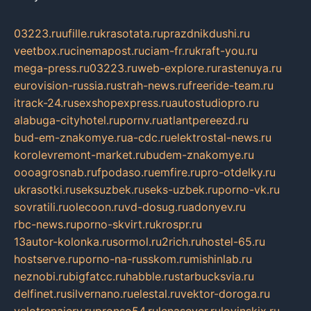
03223.ru
ufille.ru
krasotata.ru
prazdnikdushi.ru
veetbox.ru
cinemapost.ru
ciam-fr.ru
kraft-you.ru
mega-press.ru
03223.ru
web-explore.ru
rastenuya.ru
eurovision-russia.ru
strah-news.ru
freeride-team.ru
itrack-24.ru
sexshopexpress.ru
autostudiopro.ru
alabuga-cityhotel.ru
pornv.ru
atlantpereezd.ru
bud-em-znakomye.ru
a-cdc.ru
elektrostal-news.ru
korolevremont-market.ru
budem-znakomye.ru
oooagrosnab.ru
fpodaso.ru
emfire.ru
pro-otdelky.ru
ukrasotki.ru
seksuzbek.ru
seks-uzbek.ru
porno-vk.ru
sovratili.ru
olecoon.ru
vd-dosug.ru
adonyev.ru
rbc-news.ru
porno-skvirt.ru
krospr.ru
13autor-kolonka.ru
sormol.ru
2rich.ru
hostel-65.ru
hostserve.ru
porno-na-russkom.ru
mishinlab.ru
neznobi.ru
bigfatcc.ru
habble.ru
starbucksvia.ru
delfinet.ru
silvernano.ru
elestal.ru
vektor-doroga.ru