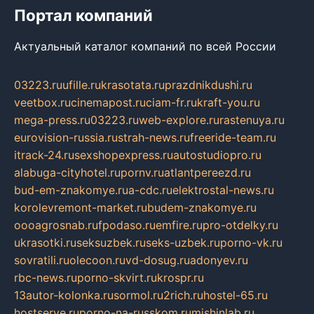
Портал компаний
Актуальный каталог компаний по всей России
03223.ru
ufille.ru
krasotata.ru
prazdnikdushi.ru
veetbox.ru
cinemapost.ru
ciam-fr.ru
kraft-you.ru
mega-press.ru
03223.ru
web-explore.ru
rastenuya.ru
eurovision-russia.ru
strah-news.ru
freeride-team.ru
itrack-24.ru
sexshopexpress.ru
autostudiopro.ru
alabuga-cityhotel.ru
pornv.ru
atlantpereezd.ru
bud-em-znakomye.ru
a-cdc.ru
elektrostal-news.ru
korolevremont-market.ru
budem-znakomye.ru
oooagrosnab.ru
fpodaso.ru
emfire.ru
pro-otdelky.ru
ukrasotki.ru
seksuzbek.ru
seks-uzbek.ru
porno-vk.ru
sovratili.ru
olecoon.ru
vd-dosug.ru
adonyev.ru
rbc-news.ru
porno-skvirt.ru
krospr.ru
13autor-kolonka.ru
sormol.ru
2rich.ru
hostel-65.ru
hostserve.ru
porno-na-russkom.ru
mishinlab.ru