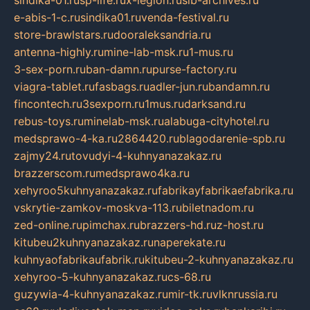
e-abis-1-c.ru
sindika01.ru
venda-festival.ru
store-brawlstars.ru
dooraleksandria.ru
antenna-highly.ru
mine-lab-msk.ru
1-mus.ru
3-sex-porn.ru
ban-damn.ru
purse-factory.ru
viagra-tablet.ru
fasbags.ru
adler-jun.ru
bandamn.ru
fincontech.ru
3sexporn.ru
1mus.ru
darksand.ru
rebus-toys.ru
minelab-msk.ru
alabuga-cityhotel.ru
medsprawo-4-ka.ru
2864420.ru
blagodarenie-spb.ru
zajmy24.ru
tovudyi-4-kuhnyanazakaz.ru
brazzerscom.ru
medsprawo4ka.ru
xehyroo5kuhnyanazakaz.ru
fabrikayfabrikaefabrika.ru
vskrytie-zamkov-moskva-113.ru
biletnadom.ru
zed-online.ru
pimchax.ru
brazzers-hd.ru
z-host.ru
kitubeu2kuhnyanazakaz.ru
naperekate.ru
kuhnyaofabrikaufabrik.ru
kitubeu-2-kuhnyanazakaz.ru
xehyroo-5-kuhnyanazakaz.ru
cs-68.ru
guzywia-4-kuhnyanazakaz.ru
mir-tk.ru
vlknrussia.ru