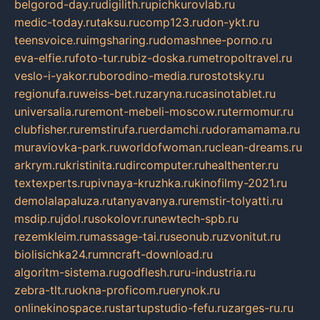
belgorod-day.ru
digilith.ru
pichkurovlab.ru
medic-today.ru
taksu.ru
comp123.ru
don-ykt.ru
teensvoice.ru
imgsharing.ru
domashnee-porno.ru
eva-elfie.ru
foto-tur.ru
biz-doska.ru
metropoltravel.ru
veslo-i-yakor.ru
borodino-media.ru
rostotsky.ru
regionufa.ru
weiss-bet.ru
zaryna.ru
casinotablet.ru
universalia.ru
remont-mebeli-moscow.ru
termomur.ru
clubfisher.ru
remstirufa.ru
erdamchi.ru
doramamama.ru
muraviovka-park.ru
worldofwoman.ru
clean-dreams.ru
arkrym.ru
kristinita.ru
dircomputer.ru
healthenter.ru
textexperts.ru
pivnaya-kruzhka.ru
kinofilmy-2021.ru
demolalapaluza.ru
tanyavanya.ru
remstir-tolyatti.ru
msdip.ru
jdol.ru
sokolovr.ru
newtech-spb.ru
rezemkleim.ru
massage-tai.ru
seonub.ru
zvonitut.ru
biolisichka24.ru
mncraft-download.ru
algoritm-sistema.ru
godflesh.ru
ru-industria.ru
zebra-tlt.ru
okna-proficom.ru
erynok.ru
onlinekinospace.ru
startupstudio-fefu.ru
zarges-ru.ru