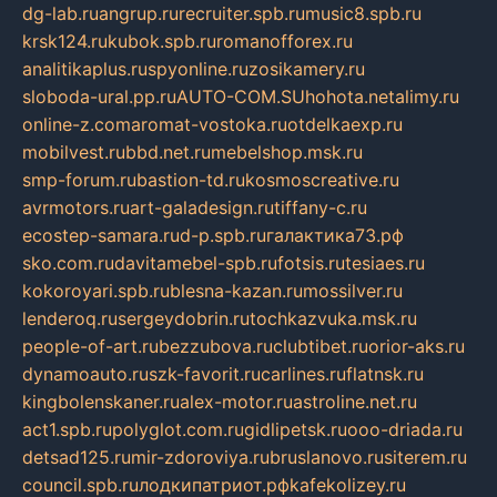
dg-lab.ru
angrup.ru
recruiter.spb.ru
music8.spb.ru
krsk124.ru
kubok.spb.ru
romanofforex.ru
analitikaplus.ru
spyonline.ru
zosikamery.ru
sloboda-ural.pp.ru
AUTO-COM.SU
hohota.net
alimy.ru
online-z.com
aromat-vostoka.ru
otdelkaexp.ru
mobilvest.ru
bbd.net.ru
mebelshop.msk.ru
smp-forum.ru
bastion-td.ru
kosmoscreative.ru
avrmotors.ru
art-galadesign.ru
tiffany-c.ru
ecostep-samara.ru
d-p.spb.ru
галактика73.рф
sko.com.ru
davitamebel-spb.ru
fotsis.ru
tesiaes.ru
kokoroyari.spb.ru
blesna-kazan.ru
mossilver.ru
lenderoq.ru
sergeydobrin.ru
tochkazvuka.msk.ru
people-of-art.ru
bezzubova.ru
clubtibet.ru
orior-aks.ru
dynamoauto.ru
szk-favorit.ru
carlines.ru
flatnsk.ru
kingbolenskaner.ru
alex-motor.ru
astroline.net.ru
act1.spb.ru
polyglot.com.ru
gidlipetsk.ru
ooo-driada.ru
detsad125.ru
mir-zdoroviya.ru
bruslanovo.ru
siterem.ru
council.spb.ru
лодкипатриот.рф
kafekolizey.ru