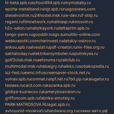
hl-beta.spb.ru
school494.spb.ru
mymubaby.ru
epoha-metalband.ru
ngr.spb.ru
rusgosnews.com
dieselvostok.ru
24hostel.msk.ru
w-dev.ru
f-ship.ru
regsmi.ru
filmnetwork.ru
malinasp.ru
kinosvin.ru
h2o-salon.ru
malutkayork.ru
deltaprim.spb.ru
tango-perm.ru
gooddir.ru
sgv.su
multiki-online.com
webkrasotki.com
cherinvest.ru
detskiy-ostrov.ru
ankou.spb.ru
alvesta1.ru
pdf-creator.ru
nix-files.org.ru
sakhatoday.ru
elektrikersymboler.ru
sputnikyes.ru
golf2club.msk.ru
aeforums.ru
zallclub.ru
multimodal.msk.ru
habaigry.ru
haikko.ru
sobakopedia.ru
isz-fest.ru
ewnc.info
screensaver-clock.net.ru
volnav.spb.ru
comnat.ru
npf.net.ru
7bit.pp.ru
kalugatur.ru
tesiaes.ru
card.com.ru
kazanka.spb.ru
gildiya-kuznecov.ru
kameryboavision.ru
griffoncom.spb.ru
fabrika-emotsiy.ru
PARK-MATROSOVA.RU
agat.spb.ru
avtoyurist-moskva1.ru
hardware.org.ru
схема-авто.рф