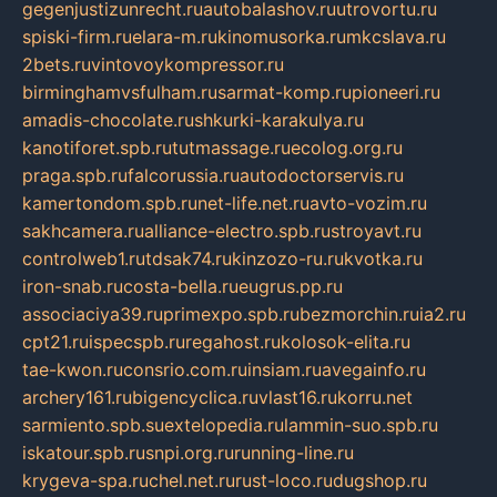
gegenjustizunrecht.ru
autobalashov.ru
utrovortu.ru
spiski-firm.ru
elara-m.ru
kinomusorka.ru
mkcslava.ru
2bets.ru
vintovoykompressor.ru
birminghamvsfulham.ru
sarmat-komp.ru
pioneeri.ru
amadis-chocolate.ru
shkurki-karakulya.ru
kanotiforet.spb.ru
tutmassage.ru
ecolog.org.ru
praga.spb.ru
falcorussia.ru
autodoctorservis.ru
kamertondom.spb.ru
net-life.net.ru
avto-vozim.ru
sakhcamera.ru
alliance-electro.spb.ru
stroyavt.ru
controlweb1.ru
tdsak74.ru
kinzozo-ru.ru
kvotka.ru
iron-snab.ru
costa-bella.ru
eugrus.pp.ru
associaciya39.ru
primexpo.spb.ru
bezmorchin.ru
ia2.ru
cpt21.ru
ispecspb.ru
regahost.ru
kolosok-elita.ru
tae-kwon.ru
consrio.com.ru
insiam.ru
avegainfo.ru
archery161.ru
bigencyclica.ru
vlast16.ru
korru.net
sarmiento.spb.su
extelopedia.ru
lammin-suo.spb.ru
iskatour.spb.ru
snpi.org.ru
running-line.ru
krygeva-spa.ru
chel.net.ru
rust-loco.ru
dugshop.ru