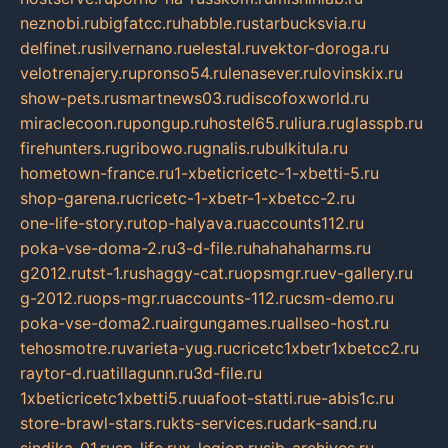
neznobi.ru
bigfatcc.ru
habble.ru
starbucksvia.ru
delfinet.ru
silvernano.ru
elestal.ru
vektor-doroga.ru
velotrenajery.ru
pronso54.ru
lenasever.ru
lovinskix.ru
show-pets.ru
smartnews03.ru
discofoxworld.ru
miraclecoon.ru
pongup.ru
hostel65.ru
liura.ru
glasspb.ru
firehunters.ru
gribowo.ru
gnalis.ru
bulkitula.ru
hometown-france.ru
1-xbeticricetc-1-xbetti-5.ru
shop-garena.ru
cricetc-1-xbetr-1-xbetcc-2.ru
one-life-story.ru
top-halyava.ru
accounts112.ru
poka-vse-doma-2.ru
3-d-file.ru
hahahaharms.ru
g2012.ru
tst-1.ru
shaggy-cat.ru
opsmgr.ru
ev-gallery.ru
g-2012.ru
ops-mgr.ru
accounts-112.ru
csm-demo.ru
poka-vse-doma2.ru
airgungames.ru
allseo-host.ru
tehosmotre.ru
varieta-yug.ru
cricetc1xbetr1xbetcc2.ru
raytor-d.ru
atillagunn.ru
3d-file.ru
1xbeticricetc1xbetti5.ru
uafoot-statti.ru
e-abis1c.ru
store-brawl-stars.ru
kts-services.ru
dark-sand.ru
sindika-01.ru
sp-life.ru
x-legion.ru
sib-archives.ru