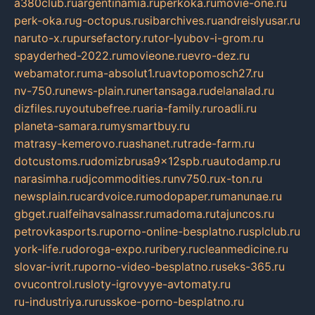
a380club.ru
argentinamia.ru
perkoka.ru
movie-one.ru
perk-oka.ru
g-octopus.ru
sibarchives.ru
andreislyusar.ru
naruto-x.ru
pursefactory.ru
tor-lyubov-i-grom.ru
spayderhed-2022.ru
movieone.ru
evro-dez.ru
webamator.ru
ma-absolut1.ru
avtopomosch27.ru
nv-750.ru
news-plain.ru
nertansaga.ru
delanalad.ru
dizfiles.ru
youtubefree.ru
aria-family.ru
roadli.ru
planeta-samara.ru
mysmartbuy.ru
matrasy-kemerovo.ru
ashanet.ru
trade-farm.ru
dotcustoms.ru
domizbrusa9x12spb.ru
autodamp.ru
narasimha.ru
djcommodities.ru
nv750.ru
x-ton.ru
newsplain.ru
cardvoice.ru
modopaper.ru
manunae.ru
gbget.ru
alfeihavsalnassr.ru
madoma.ru
tajuncos.ru
petrovkasports.ru
porno-online-besplatno.ru
splclub.ru
york-life.ru
doroga-expo.ru
ribery.ru
cleanmedicine.ru
slovar-ivrit.ru
porno-video-besplatno.ru
seks-365.ru
ovucontrol.ru
sloty-igrovyye-avtomaty.ru
ru-industriya.ru
russkoe-porno-besplatno.ru