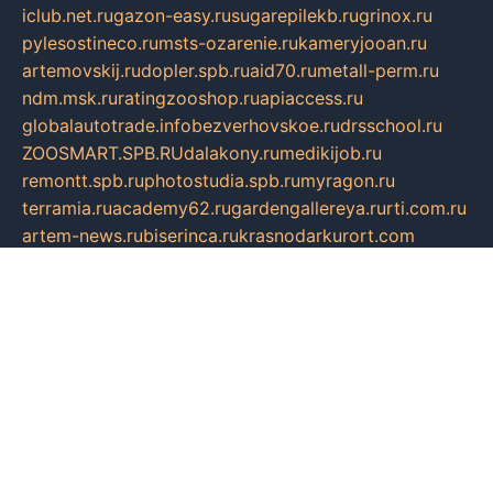
iclub.net.ru
gazon-easy.ru
sugarepilekb.ru
grinox.ru
pylesostineco.ru
msts-ozarenie.ru
kameryjooan.ru
artemovskij.ru
dopler.spb.ru
aid70.ru
metall-perm.ru
ndm.msk.ru
ratingzooshop.ru
apiaccess.ru
globalautotrade.info
bezverhovskoe.ru
drsschool.ru
ZOOSMART.SPB.RU
dalakony.ru
medikijob.ru
remontt.spb.ru
photostudia.spb.ru
myragon.ru
terramia.ru
academy62.ru
gardengallereya.ru
rti.com.ru
artem-news.ru
biserinca.ru
krasnodarkurort.com
imshowtv.ru
mebel-v-tule.ru
mobtopik.ru
pcsecurity.net.ru
tool-sib.ru
multimetrunit.ru
sp-tour.ru
fan-cs.ru
santeh-russia.ru
symbian9.net.ru
DSHAIR.RU
tmmotors.spb.ru
xjocuricopii.com
musavtomat.msk.ru
obustrojdom.ru
sovetcik.ru
ybaranovskaya.ru
ppknews.ru
cult-alshei.ru
JAPANRUSSIA.RU
proekciyamebel.ru
imper-finans.ru
rim.org.ru
glamourai.ru
brassminus.ru
zabor-pro.ru
ftn.pp.ru
dorogoe58.ru
laimengpacker.ru
kuzova-zapchasti.ru