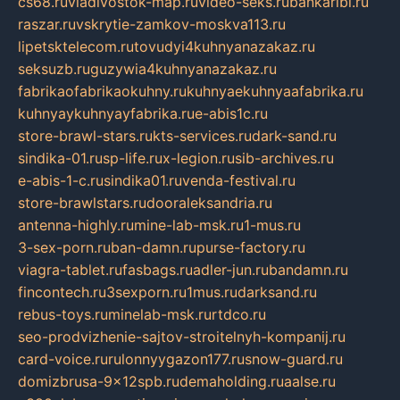
cs68.ru
vladivostok-map.ru
video-seks.ru
bankaribi.ru
raszar.ru
vskrytie-zamkov-moskva113.ru
lipetsktelecom.ru
tovudyi4kuhnyanazakaz.ru
seksuzb.ru
guzywia4kuhnyanazakaz.ru
fabrikaofabrikaokuhny.ru
kuhnyaekuhnyaafabrika.ru
kuhnyaykuhnyayfabrika.ru
e-abis1c.ru
store-brawl-stars.ru
kts-services.ru
dark-sand.ru
sindika-01.ru
sp-life.ru
x-legion.ru
sib-archives.ru
e-abis-1-c.ru
sindika01.ru
venda-festival.ru
store-brawlstars.ru
dooraleksandria.ru
antenna-highly.ru
mine-lab-msk.ru
1-mus.ru
3-sex-porn.ru
ban-damn.ru
purse-factory.ru
viagra-tablet.ru
fasbags.ru
adler-jun.ru
bandamn.ru
fincontech.ru
3sexporn.ru
1mus.ru
darksand.ru
rebus-toys.ru
minelab-msk.ru
rtdco.ru
seo-prodvizhenie-sajtov-stroitelnyh-kompanij.ru
card-voice.ru
rulonnyygazon177.ru
snow-guard.ru
domizbrusa-9x12spb.ru
demaholding.ru
aalse.ru