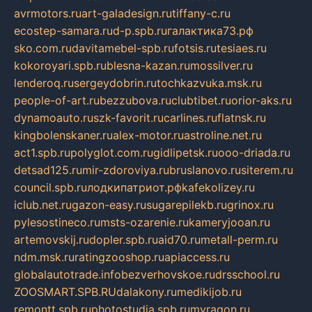
avrmotors.ru
art-galadesign.ru
tiffany-c.ru
ecostep-samara.ru
d-p.spb.ru
галактика73.рф
sko.com.ru
davitamebel-spb.ru
fotsis.ru
tesiaes.ru
kokoroyari.spb.ru
blesna-kazan.ru
mossilver.ru
lenderoq.ru
sergeydobrin.ru
tochkazvuka.msk.ru
people-of-art.ru
bezzubova.ru
clubtibet.ru
orior-aks.ru
dynamoauto.ru
szk-favorit.ru
carlines.ru
flatnsk.ru
kingbolenskaner.ru
alex-motor.ru
astroline.net.ru
act1.spb.ru
polyglot.com.ru
gidlipetsk.ru
ooo-driada.ru
detsad125.ru
mir-zdoroviya.ru
bruslanovo.ru
siterem.ru
council.spb.ru
лодкипатриот.рф
kafekolizey.ru
iclub.net.ru
gazon-easy.ru
sugarepilekb.ru
grinox.ru
pylesostineco.ru
msts-ozarenie.ru
kameryjooan.ru
artemovskij.ru
dopler.spb.ru
aid70.ru
metall-perm.ru
ndm.msk.ru
ratingzooshop.ru
apiaccess.ru
globalautotrade.info
bezverhovskoe.ru
drsschool.ru
ZOOSMART.SPB.RU
dalakony.ru
medikijob.ru
remontt.spb.ru
photostudia.spb.ru
myragon.ru