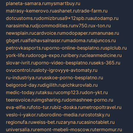
planeta-samara.ru
mysmartbuy.ru
matrasy-kemerovo.ru
ashanet.ru
trade-farm.ru
dotcustoms.ru
domizbrusa9x12spb.ru
autodamp.ru
narasimha.ru
djcommodities.ru
nv750.ru
x-ton.ru
newsplain.ru
cardvoice.ru
modopaper.ru
manunae.ru
gbget.ru
alfeihavsalnassr.ru
madoma.ru
tajuncos.ru
petrovkasports.ru
porno-online-besplatno.ru
splclub.ru
york-life.ru
doroga-expo.ru
ribery.ru
cleanmedicine.ru
slovar-ivrit.ru
porno-video-besplatno.ru
seks-365.ru
ovucontrol.ru
sloty-igrovyye-avtomaty.ru
ru-industriya.ru
russkoe-porno-besplatno.ru
belgorod-day.ru
digilith.ru
pichkurovlab.ru
medic-today.ru
taksu.ru
comp123.ru
don-ykt.ru
teensvoice.ru
imgsharing.ru
domashnee-porno.ru
eva-elfie.ru
foto-tur.ru
biz-doska.ru
metropoltravel.ru
veslo-i-yakor.ru
borodino-media.ru
rostotsky.ru
regionufa.ru
weiss-bet.ru
zaryna.ru
casinotablet.ru
universalia.ru
remont-mebeli-moscow.ru
termomur.ru