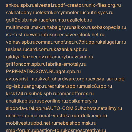
ankou.spb.ru
alvesta1.ru
pdf-creator.ru
nix-files.org.ru
sakhatoday.ru
elektrikersymboler.ru
sputnikyes.ru
golf2club.msk.ru
aeforums.ru
zallclub.ru
multimodal.msk.ru
habaigry.ru
haikko.ru
sobakopedia.ru
isz-fest.ru
ewnc.info
screensaver-clock.net.ru
volnav.spb.ru
comnat.ru
npf.net.ru
7bit.pp.ru
kalugatur.ru
tesiaes.ru
card.com.ru
kazanka.spb.ru
gildiya-kuznecov.ru
kameryboavision.ru
griffoncom.spb.ru
fabrika-emotsiy.ru
PARK-MATROSOVA.RU
agat.spb.ru
avtoyurist-moskva1.ru
hardware.org.ru
схема-авто.рф
dg-lab.ru
angrup.ru
recruiter.spb.ru
music8.spb.ru
krsk124.ru
kubok.spb.ru
romanofforex.ru
analitikaplus.ru
spyonline.ru
zosikamery.ru
sloboda-ural.pp.ru
AUTO-COM.SU
hohota.net
alimy.ru
online-z.com
aromat-vostoka.ru
otdelkaexp.ru
mobilvest.ru
bbd.net.ru
mebelshop.msk.ru
smp-forum.ru
bastion-td.ru
kosmoscreative.ru