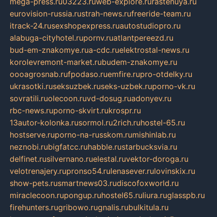
mega-press.ru
03223.ru
web-explore.ru
rastenuya.ru
eurovision-russia.ru
strah-news.ru
freeride-team.ru
itrack-24.ru
sexshopexpress.ru
autostudiopro.ru
alabuga-cityhotel.ru
pornv.ru
atlantpereezd.ru
bud-em-znakomye.ru
a-cdc.ru
elektrostal-news.ru
korolevremont-market.ru
budem-znakomye.ru
oooagrosnab.ru
fpodaso.ru
emfire.ru
pro-otdelky.ru
ukrasotki.ru
seksuzbek.ru
seks-uzbek.ru
porno-vk.ru
sovratili.ru
olecoon.ru
vd-dosug.ru
adonyev.ru
rbc-news.ru
porno-skvirt.ru
krospr.ru
13autor-kolonka.ru
sormol.ru
2rich.ru
hostel-65.ru
hostserve.ru
porno-na-russkom.ru
mishinlab.ru
neznobi.ru
bigfatcc.ru
habble.ru
starbucksvia.ru
delfinet.ru
silvernano.ru
elestal.ru
vektor-doroga.ru
velotrenajery.ru
pronso54.ru
lenasever.ru
lovinskix.ru
show-pets.ru
smartnews03.ru
discofoxworld.ru
miraclecoon.ru
pongup.ru
hostel65.ru
liura.ru
glasspb.ru
firehunters.ru
gribowo.ru
gnalis.ru
bulkitula.ru