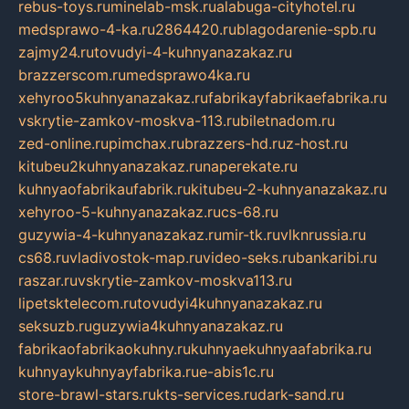
rebus-toys.ru
minelab-msk.ru
alabuga-cityhotel.ru
medsprawo-4-ka.ru
2864420.ru
blagodarenie-spb.ru
zajmy24.ru
tovudyi-4-kuhnyanazakaz.ru
brazzerscom.ru
medsprawo4ka.ru
xehyroo5kuhnyanazakaz.ru
fabrikayfabrikaefabrika.ru
vskrytie-zamkov-moskva-113.ru
biletnadom.ru
zed-online.ru
pimchax.ru
brazzers-hd.ru
z-host.ru
kitubeu2kuhnyanazakaz.ru
naperekate.ru
kuhnyaofabrikaufabrik.ru
kitubeu-2-kuhnyanazakaz.ru
xehyroo-5-kuhnyanazakaz.ru
cs-68.ru
guzywia-4-kuhnyanazakaz.ru
mir-tk.ru
vlknrussia.ru
cs68.ru
vladivostok-map.ru
video-seks.ru
bankaribi.ru
raszar.ru
vskrytie-zamkov-moskva113.ru
lipetsktelecom.ru
tovudyi4kuhnyanazakaz.ru
seksuzb.ru
guzywia4kuhnyanazakaz.ru
fabrikaofabrikaokuhny.ru
kuhnyaekuhnyaafabrika.ru
kuhnyaykuhnyayfabrika.ru
e-abis1c.ru
store-brawl-stars.ru
kts-services.ru
dark-sand.ru