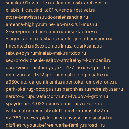
sindika-01.ru
sp-life.ru
x-legion.ru
sib-archives.ru
e-abis-1-c.ru
sindika01.ru
venda-festival.ru
store-brawlstars.ru
dooraleksandria.ru
antenna-highly.ru
mine-lab-msk.ru
1-mus.ru
3-sex-porn.ru
ban-damn.ru
purse-factory.ru
viagra-tablet.ru
fasbags.ru
adler-jun.ru
bandamn.ru
fincontech.ru
3sexporn.ru
1mus.ru
darksand.ru
rebus-toys.ru
minelab-msk.ru
rtdco.ru
seo-prodvizhenie-sajtov-stroitelnyh-kompanij.ru
card-voice.ru
rulonnyygazon177.ru
snow-guard.ru
domizbrusa-9x12spb.ru
demaholding.ru
aalse.ru
a380club.ru
argentinamia.ru
perkoka.ru
movie-one.ru
perk-oka.ru
g-octopus.ru
sibarchives.ru
andreislyusar.ru
naruto-x.ru
pursefactory.ru
tor-lyubov-i-grom.ru
spayderhed-2022.ru
movieone.ru
evro-dez.ru
webamator.ru
ma-absolut1.ru
avtopomosch27.ru
nv-750.ru
news-plain.ru
nertansaga.ru
delanalad.ru
dizfiles.ru
youtubefree.ru
aria-family.ru
roadli.ru