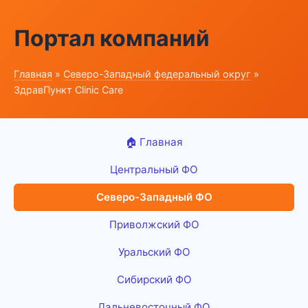
Портал компаний
Главная
»
Северо-Западный федеральный округ
»
ЗдравПункт Clinic Care
🏠 Главная
Центральный ФО
Северо-Западный ФО
Приволжский ФО
Уральский ФО
Сибирский ФО
Дальневосточный ФО