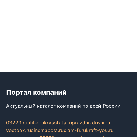
Портал компаний
Актуальный каталог компаний по всей России
03223.ru
ufille.ru
krasotata.ru
prazdnikdushi.ru
veetbox.ru
cinemapost.ru
ciam-fr.ru
kraft-you.ru