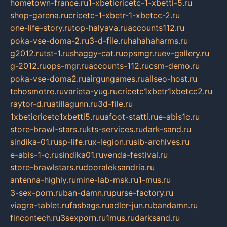
hometown-france.ru
1-xbeticricetc-1-xbetti-5.ru
shop-garena.ru
cricetc-1-xbetr-1-xbetcc-2.ru
one-life-story.ru
top-halyava.ru
accounts112.ru
poka-vse-doma-2.ru
3-d-file.ru
hahahaharms.ru
g2012.ru
tst-1.ru
shaggy-cat.ru
opsmgr.ru
ev-gallery.ru
g-2012.ru
ops-mgr.ru
accounts-112.ru
csm-demo.ru
poka-vse-doma2.ru
airgungames.ru
allseo-host.ru
tehosmotre.ru
varieta-yug.ru
cricetc1xbetr1xbetcc2.ru
raytor-d.ru
atillagunn.ru
3d-file.ru
1xbeticricetc1xbetti5.ru
uafoot-statti.ru
e-abis1c.ru
store-brawl-stars.ru
kts-services.ru
dark-sand.ru
sindika-01.ru
sp-life.ru
x-legion.ru
sib-archives.ru
e-abis-1-c.ru
sindika01.ru
venda-festival.ru
store-brawlstars.ru
dooraleksandria.ru
antenna-highly.ru
mine-lab-msk.ru
1-mus.ru
3-sex-porn.ru
ban-damn.ru
purse-factory.ru
viagra-tablet.ru
fasbags.ru
adler-jun.ru
bandamn.ru
fincontech.ru
3sexporn.ru
1mus.ru
darksand.ru