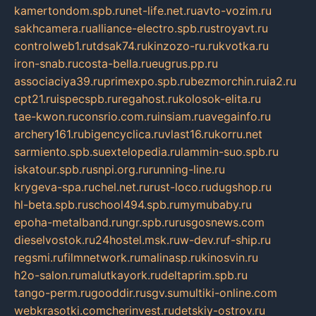
kamertondom.spb.ru
net-life.net.ru
avto-vozim.ru
sakhcamera.ru
alliance-electro.spb.ru
stroyavt.ru
controlweb1.ru
tdsak74.ru
kinzozo-ru.ru
kvotka.ru
iron-snab.ru
costa-bella.ru
eugrus.pp.ru
associaciya39.ru
primexpo.spb.ru
bezmorchin.ru
ia2.ru
cpt21.ru
ispecspb.ru
regahost.ru
kolosok-elita.ru
tae-kwon.ru
consrio.com.ru
insiam.ru
avegainfo.ru
archery161.ru
bigencyclica.ru
vlast16.ru
korru.net
sarmiento.spb.su
extelopedia.ru
lammin-suo.spb.ru
iskatour.spb.ru
snpi.org.ru
running-line.ru
krygeva-spa.ru
chel.net.ru
rust-loco.ru
dugshop.ru
hl-beta.spb.ru
school494.spb.ru
mymubaby.ru
epoha-metalband.ru
ngr.spb.ru
rusgosnews.com
dieselvostok.ru
24hostel.msk.ru
w-dev.ru
f-ship.ru
regsmi.ru
filmnetwork.ru
malinasp.ru
kinosvin.ru
h2o-salon.ru
malutkayork.ru
deltaprim.spb.ru
tango-perm.ru
gooddir.ru
sgv.su
multiki-online.com
webkrasotki.com
cherinvest.ru
detskiy-ostrov.ru