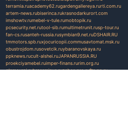
terramia.ru
academy62.ru
gardengallereya.ru
rti.com.ru
artem-news.ru
biserinca.ru
krasnodarkurort.com
imshowtv.ru
mebel-v-tule.ru
mobtopik.ru
pcsecurity.net.ru
tool-sib.ru
multimetrunit.ru
sp-tour.ru
fan-cs.ru
santeh-russia.ru
symbian9.net.ru
DSHAIR.RU
tmmotors.spb.ru
xjocuricopii.com
musavtomat.msk.ru
obustrojdom.ru
sovetcik.ru
ybaranovskaya.ru
ppknews.ru
cult-alshei.ru
JAPANRUSSIA.RU
proekciyamebel.ru
imper-finans.ru
rim.org.ru
glamourai.ru
brassminus.ru
zabor-pro.ru
ftn.pp.ru
dorogoe58.ru
laimengpacker.ru
kuzova-zapchasti.ru
sageerp.ru
taxodrom.ru
dsrazvitie.ru
hardcity.net.ru
ratinghomegames.ru
topservice25.ru
gubernyan.ru
gtglasslined.ru
ii4.ru
tssport.spb.ru
andorra24.com
blackwallstreet.ru
oboimos.ru
optim-doors.com.ru
ikuch.ru
nycr.org.ru
npa21.ru
vremya-ch.spb.ru
desert000.ru
ivtorgi.ru
ifiori.ru
catalog-statei.ru
dcv.org.ru
spetsmaster174.ru
ipkameryhiseeu.ru