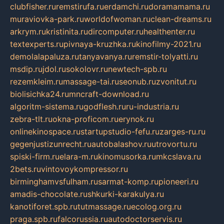
clubfisher.ru
remstirufa.ru
erdamchi.ru
doramamama.ru
muraviovka-park.ru
worldofwoman.ru
clean-dreams.ru
arkrym.ru
kristinita.ru
dircomputer.ru
healthenter.ru
textexperts.ru
pivnaya-kruzhka.ru
kinofilmy-2021.ru
demolalapaluza.ru
tanyavanya.ru
remstir-tolyatti.ru
msdip.ru
jdol.ru
sokolovr.ru
newtech-spb.ru
rezemkleim.ru
massage-tai.ru
seonub.ru
zvonitut.ru
biolisichka24.ru
mncraft-download.ru
algoritm-sistema.ru
godflesh.ru
ru-industria.ru
zebra-tlt.ru
okna-proficom.ru
erynok.ru
onlinekinospace.ru
startupstudio-fefu.ru
zarges-ru.ru
gegenjustizunrecht.ru
autobalashov.ru
utrovortu.ru
spiski-firm.ru
elara-m.ru
kinomusorka.ru
mkcslava.ru
2bets.ru
vintovoykompressor.ru
birminghamvsfulham.ru
sarmat-komp.ru
pioneeri.ru
amadis-chocolate.ru
shkurki-karakulya.ru
kanotiforet.spb.ru
tutmassage.ru
ecolog.org.ru
praga.spb.ru
falcorussia.ru
autodoctorservis.ru