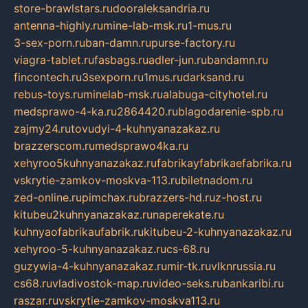
store-brawlstars.ru
dooraleksandria.ru
antenna-highly.ru
mine-lab-msk.ru
1-mus.ru
3-sex-porn.ru
ban-damn.ru
purse-factory.ru
viagra-tablet.ru
fasbags.ru
adler-jun.ru
bandamn.ru
fincontech.ru
3sexporn.ru
1mus.ru
darksand.ru
rebus-toys.ru
minelab-msk.ru
alabuga-cityhotel.ru
medsprawo-4-ka.ru
2864420.ru
blagodarenie-spb.ru
zajmy24.ru
tovudyi-4-kuhnyanazakaz.ru
brazzerscom.ru
medsprawo4ka.ru
xehyroo5kuhnyanazakaz.ru
fabrikayfabrikaefabrika.ru
vskrytie-zamkov-moskva-113.ru
biletnadom.ru
zed-online.ru
pimchax.ru
brazzers-hd.ru
z-host.ru
kitubeu2kuhnyanazakaz.ru
naperekate.ru
kuhnyaofabrikaufabrik.ru
kitubeu-2-kuhnyanazakaz.ru
xehyroo-5-kuhnyanazakaz.ru
cs-68.ru
guzywia-4-kuhnyanazakaz.ru
mir-tk.ru
vlknrussia.ru
cs68.ru
vladivostok-map.ru
video-seks.ru
bankaribi.ru
raszar.ru
vskrytie-zamkov-moskva113.ru