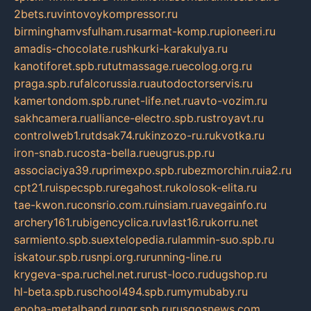
2bets.ru
vintovoykompressor.ru
birminghamvsfulham.ru
sarmat-komp.ru
pioneeri.ru
amadis-chocolate.ru
shkurki-karakulya.ru
kanotiforet.spb.ru
tutmassage.ru
ecolog.org.ru
praga.spb.ru
falcorussia.ru
autodoctorservis.ru
kamertondom.spb.ru
net-life.net.ru
avto-vozim.ru
sakhcamera.ru
alliance-electro.spb.ru
stroyavt.ru
controlweb1.ru
tdsak74.ru
kinzozo-ru.ru
kvotka.ru
iron-snab.ru
costa-bella.ru
eugrus.pp.ru
associaciya39.ru
primexpo.spb.ru
bezmorchin.ru
ia2.ru
cpt21.ru
ispecspb.ru
regahost.ru
kolosok-elita.ru
tae-kwon.ru
consrio.com.ru
insiam.ru
avegainfo.ru
archery161.ru
bigencyclica.ru
vlast16.ru
korru.net
sarmiento.spb.su
extelopedia.ru
lammin-suo.spb.ru
iskatour.spb.ru
snpi.org.ru
running-line.ru
krygeva-spa.ru
chel.net.ru
rust-loco.ru
dugshop.ru
hl-beta.spb.ru
school494.spb.ru
mymubaby.ru
epoha-metalband.ru
ngr.spb.ru
rusgosnews.com