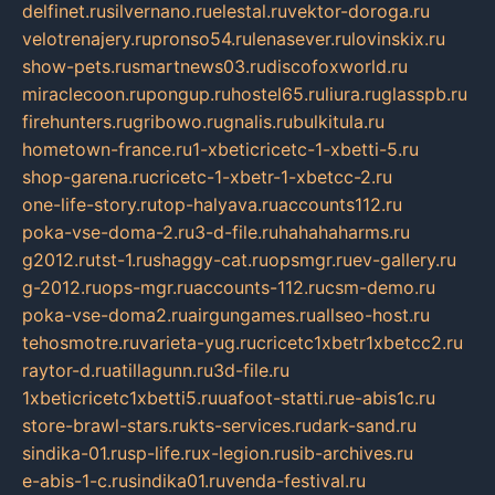
delfinet.ru
silvernano.ru
elestal.ru
vektor-doroga.ru
velotrenajery.ru
pronso54.ru
lenasever.ru
lovinskix.ru
show-pets.ru
smartnews03.ru
discofoxworld.ru
miraclecoon.ru
pongup.ru
hostel65.ru
liura.ru
glasspb.ru
firehunters.ru
gribowo.ru
gnalis.ru
bulkitula.ru
hometown-france.ru
1-xbeticricetc-1-xbetti-5.ru
shop-garena.ru
cricetc-1-xbetr-1-xbetcc-2.ru
one-life-story.ru
top-halyava.ru
accounts112.ru
poka-vse-doma-2.ru
3-d-file.ru
hahahaharms.ru
g2012.ru
tst-1.ru
shaggy-cat.ru
opsmgr.ru
ev-gallery.ru
g-2012.ru
ops-mgr.ru
accounts-112.ru
csm-demo.ru
poka-vse-doma2.ru
airgungames.ru
allseo-host.ru
tehosmotre.ru
varieta-yug.ru
cricetc1xbetr1xbetcc2.ru
raytor-d.ru
atillagunn.ru
3d-file.ru
1xbeticricetc1xbetti5.ru
uafoot-statti.ru
e-abis1c.ru
store-brawl-stars.ru
kts-services.ru
dark-sand.ru
sindika-01.ru
sp-life.ru
x-legion.ru
sib-archives.ru
e-abis-1-c.ru
sindika01.ru
venda-festival.ru