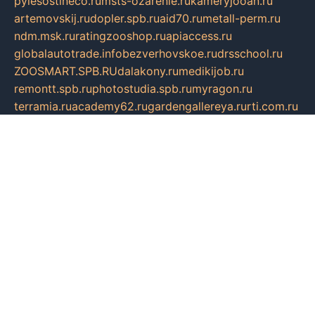
pylesostineco.ru
msts-ozarenie.ru
kameryjooan.ru
artemovskij.ru
dopler.spb.ru
aid70.ru
metall-perm.ru
ndm.msk.ru
ratingzooshop.ru
apiaccess.ru
globalautotrade.info
bezverhovskoe.ru
drsschool.ru
ZOOSMART.SPB.RU
dalakony.ru
medikijob.ru
remontt.spb.ru
photostudia.spb.ru
myragon.ru
terramia.ru
academy62.ru
gardengallereya.ru
rti.com.ru
artem-news.ru
biserinca.ru
krasnodarkurort.com
imshowtv.ru
mebel-v-tule.ru
mobtopik.ru
pcsecurity.net.ru
tool-sib.ru
multimetrunit.ru
sp-tour.ru
fan-cs.ru
santeh-russia.ru
symbian9.net.ru
DSHAIR.RU
tmmotors.spb.ru
xjocuricopii.com
musavtomat.msk.ru
obustrojdom.ru
sovetcik.ru
ybaranovskaya.ru
ppknews.ru
cult-alshei.ru
JAPANRUSSIA.RU
proekciyamebel.ru
imper-finans.ru
rim.org.ru
glamourai.ru
brassminus.ru
zabor-pro.ru
ftn.pp.ru
dorogoe58.ru
laimengpacker.ru
kuzova-zapchasti.ru
sageerp.ru
taxodrom.ru
dsrazvitie.ru
hardcity.net.ru