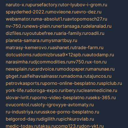
naruto-x.ru
pursefactory.ru
tor-lyubov-i-grom.ru
spayderhed-2022.ru
movieone.ru
evro-dez.ru
webamator.ru
ma-absolut1.ru
avtopomosch27.ru
nv-750.ru
news-plain.ru
nertansaga.ru
delanalad.ru
dizfiles.ru
youtubefree.ru
aria-family.ru
roadli.ru
planeta-samara.ru
mysmartbuy.ru
matrasy-kemerovo.ru
ashanet.ru
trade-farm.ru
dotcustoms.ru
domizbrusa9x12spb.ru
autodamp.ru
narasimha.ru
djcommodities.ru
nv750.ru
x-ton.ru
newsplain.ru
cardvoice.ru
modopaper.ru
manunae.ru
gbget.ru
alfeihavsalnassr.ru
madoma.ru
tajuncos.ru
petrovkasports.ru
porno-online-besplatno.ru
splclub.ru
york-life.ru
doroga-expo.ru
ribery.ru
cleanmedicine.ru
slovar-ivrit.ru
porno-video-besplatno.ru
seks-365.ru
ovucontrol.ru
sloty-igrovyye-avtomaty.ru
ru-industriya.ru
russkoe-porno-besplatno.ru
belgorod-day.ru
digilith.ru
pichkurovlab.ru
medic-today.ru
taksu.ru
comp123.ru
don-ykt.ru