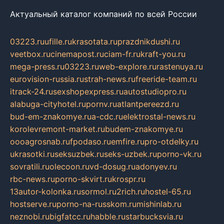
Актуальный каталог компаний по всей России
03223.ru
ufille.ru
krasotata.ru
prazdnikdushi.ru
veetbox.ru
cinemapost.ru
ciam-fr.ru
kraft-you.ru
mega-press.ru
03223.ru
web-explore.ru
rastenuya.ru
eurovision-russia.ru
strah-news.ru
freeride-team.ru
itrack-24.ru
sexshopexpress.ru
autostudiopro.ru
alabuga-cityhotel.ru
pornv.ru
atlantpereezd.ru
bud-em-znakomye.ru
a-cdc.ru
elektrostal-news.ru
korolevremont-market.ru
budem-znakomye.ru
oooagrosnab.ru
fpodaso.ru
emfire.ru
pro-otdelky.ru
ukrasotki.ru
seksuzbek.ru
seks-uzbek.ru
porno-vk.ru
sovratili.ru
olecoon.ru
vd-dosug.ru
adonyev.ru
rbc-news.ru
porno-skvirt.ru
krospr.ru
13autor-kolonka.ru
sormol.ru
2rich.ru
hostel-65.ru
hostserve.ru
porno-na-russkom.ru
mishinlab.ru
neznobi.ru
bigfatcc.ru
habble.ru
starbucksvia.ru