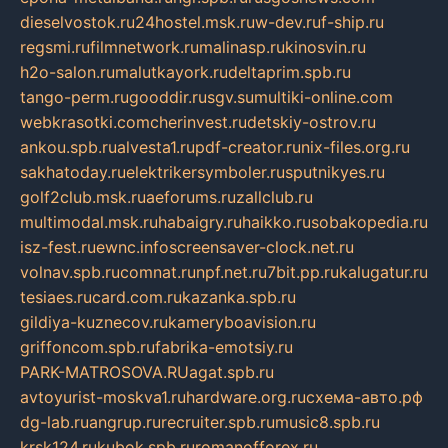
dieselvostok.ru
24hostel.msk.ru
w-dev.ru
f-ship.ru
regsmi.ru
filmnetwork.ru
malinasp.ru
kinosvin.ru
h2o-salon.ru
malutkayork.ru
deltaprim.spb.ru
tango-perm.ru
gooddir.ru
sgv.su
multiki-online.com
webkrasotki.com
cherinvest.ru
detskiy-ostrov.ru
ankou.spb.ru
alvesta1.ru
pdf-creator.ru
nix-files.org.ru
sakhatoday.ru
elektrikersymboler.ru
sputnikyes.ru
golf2club.msk.ru
aeforums.ru
zallclub.ru
multimodal.msk.ru
habaigry.ru
haikko.ru
sobakopedia.ru
isz-fest.ru
ewnc.info
screensaver-clock.net.ru
volnav.spb.ru
comnat.ru
npf.net.ru
7bit.pp.ru
kalugatur.ru
tesiaes.ru
card.com.ru
kazanka.spb.ru
gildiya-kuznecov.ru
kameryboavision.ru
griffoncom.spb.ru
fabrika-emotsiy.ru
PARK-MATROSOVA.RU
agat.spb.ru
avtoyurist-moskva1.ru
hardware.org.ru
схема-авто.рф
dg-lab.ru
angrup.ru
recruiter.spb.ru
music8.spb.ru
krsk124.ru
kubok.spb.ru
romanofforex.ru