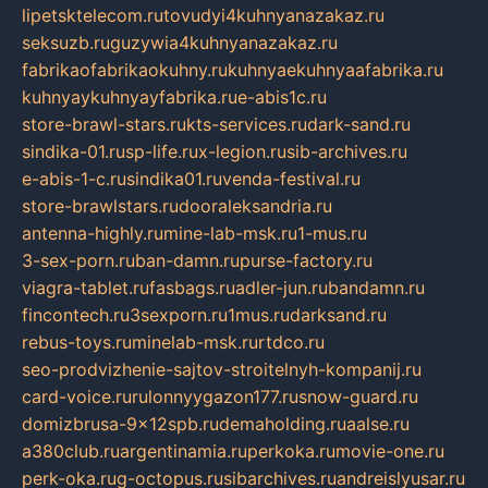
lipetsktelecom.ru
tovudyi4kuhnyanazakaz.ru
seksuzb.ru
guzywia4kuhnyanazakaz.ru
fabrikaofabrikaokuhny.ru
kuhnyaekuhnyaafabrika.ru
kuhnyaykuhnyayfabrika.ru
e-abis1c.ru
store-brawl-stars.ru
kts-services.ru
dark-sand.ru
sindika-01.ru
sp-life.ru
x-legion.ru
sib-archives.ru
e-abis-1-c.ru
sindika01.ru
venda-festival.ru
store-brawlstars.ru
dooraleksandria.ru
antenna-highly.ru
mine-lab-msk.ru
1-mus.ru
3-sex-porn.ru
ban-damn.ru
purse-factory.ru
viagra-tablet.ru
fasbags.ru
adler-jun.ru
bandamn.ru
fincontech.ru
3sexporn.ru
1mus.ru
darksand.ru
rebus-toys.ru
minelab-msk.ru
rtdco.ru
seo-prodvizhenie-sajtov-stroitelnyh-kompanij.ru
card-voice.ru
rulonnyygazon177.ru
snow-guard.ru
domizbrusa-9x12spb.ru
demaholding.ru
aalse.ru
a380club.ru
argentinamia.ru
perkoka.ru
movie-one.ru
perk-oka.ru
g-octopus.ru
sibarchives.ru
andreislyusar.ru