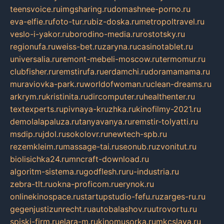
teensvoice.ru
imgsharing.ru
domashnee-porno.ru
eva-elfie.ru
foto-tur.ru
biz-doska.ru
metropoltravel.ru
veslo-i-yakor.ru
borodino-media.ru
rostotsky.ru
regionufa.ru
weiss-bet.ru
zaryna.ru
casinotablet.ru
universalia.ru
remont-mebeli-moscow.ru
termomur.ru
clubfisher.ru
remstirufa.ru
erdamchi.ru
doramamama.ru
muraviovka-park.ru
worldofwoman.ru
clean-dreams.ru
arkrym.ru
kristinita.ru
dircomputer.ru
healthenter.ru
textexperts.ru
pivnaya-kruzhka.ru
kinofilmy-2021.ru
demolalapaluza.ru
tanyavanya.ru
remstir-tolyatti.ru
msdip.ru
jdol.ru
sokolovr.ru
newtech-spb.ru
rezemkleim.ru
massage-tai.ru
seonub.ru
zvonitut.ru
biolisichka24.ru
mncraft-download.ru
algoritm-sistema.ru
godflesh.ru
ru-industria.ru
zebra-tlt.ru
okna-proficom.ru
erynok.ru
onlinekinospace.ru
startupstudio-fefu.ru
zarges-ru.ru
gegenjustizunrecht.ru
autobalashov.ru
utrovortu.ru
spiski-firm.ru
elara-m.ru
kinomusorka.ru
mkcslava.ru