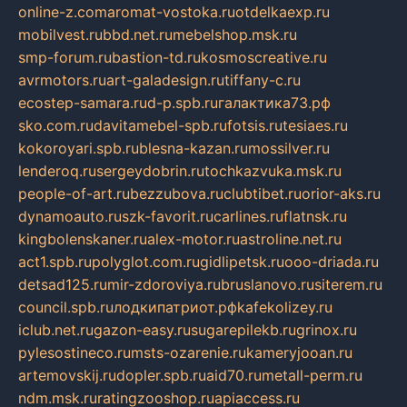
online-z.com
aromat-vostoka.ru
otdelkaexp.ru
mobilvest.ru
bbd.net.ru
mebelshop.msk.ru
smp-forum.ru
bastion-td.ru
kosmoscreative.ru
avrmotors.ru
art-galadesign.ru
tiffany-c.ru
ecostep-samara.ru
d-p.spb.ru
галактика73.рф
sko.com.ru
davitamebel-spb.ru
fotsis.ru
tesiaes.ru
kokoroyari.spb.ru
blesna-kazan.ru
mossilver.ru
lenderoq.ru
sergeydobrin.ru
tochkazvuka.msk.ru
people-of-art.ru
bezzubova.ru
clubtibet.ru
orior-aks.ru
dynamoauto.ru
szk-favorit.ru
carlines.ru
flatnsk.ru
kingbolenskaner.ru
alex-motor.ru
astroline.net.ru
act1.spb.ru
polyglot.com.ru
gidlipetsk.ru
ooo-driada.ru
detsad125.ru
mir-zdoroviya.ru
bruslanovo.ru
siterem.ru
council.spb.ru
лодкипатриот.рф
kafekolizey.ru
iclub.net.ru
gazon-easy.ru
sugarepilekb.ru
grinox.ru
pylesostineco.ru
msts-ozarenie.ru
kameryjooan.ru
artemovskij.ru
dopler.spb.ru
aid70.ru
metall-perm.ru
ndm.msk.ru
ratingzooshop.ru
apiaccess.ru