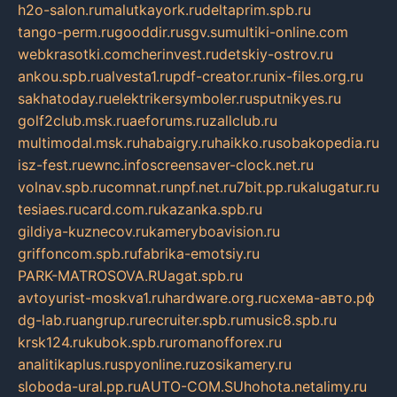
h2o-salon.ru
malutkayork.ru
deltaprim.spb.ru
tango-perm.ru
gooddir.ru
sgv.su
multiki-online.com
webkrasotki.com
cherinvest.ru
detskiy-ostrov.ru
ankou.spb.ru
alvesta1.ru
pdf-creator.ru
nix-files.org.ru
sakhatoday.ru
elektrikersymboler.ru
sputnikyes.ru
golf2club.msk.ru
aeforums.ru
zallclub.ru
multimodal.msk.ru
habaigry.ru
haikko.ru
sobakopedia.ru
isz-fest.ru
ewnc.info
screensaver-clock.net.ru
volnav.spb.ru
comnat.ru
npf.net.ru
7bit.pp.ru
kalugatur.ru
tesiaes.ru
card.com.ru
kazanka.spb.ru
gildiya-kuznecov.ru
kameryboavision.ru
griffoncom.spb.ru
fabrika-emotsiy.ru
PARK-MATROSOVA.RU
agat.spb.ru
avtoyurist-moskva1.ru
hardware.org.ru
схема-авто.рф
dg-lab.ru
angrup.ru
recruiter.spb.ru
music8.spb.ru
krsk124.ru
kubok.spb.ru
romanofforex.ru
analitikaplus.ru
spyonline.ru
zosikamery.ru
sloboda-ural.pp.ru
AUTO-COM.SU
hohota.net
alimy.ru