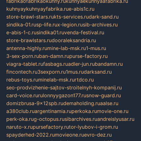
fabrikaofabrikaokuhny.ru
kuhnyaekuhnyaafabrika.ru
kuhnyaykuhnyayfabrika.ru
e-abis1c.ru
store-brawl-stars.ru
kts-services.ru
dark-sand.ru
sindika-01.ru
sp-life.ru
x-legion.ru
sib-archives.ru
e-abis-1-c.ru
sindika01.ru
venda-festival.ru
store-brawlstars.ru
dooraleksandria.ru
antenna-highly.ru
mine-lab-msk.ru
1-mus.ru
3-sex-porn.ru
ban-damn.ru
purse-factory.ru
viagra-tablet.ru
fasbags.ru
adler-jun.ru
bandamn.ru
fincontech.ru
3sexporn.ru
1mus.ru
darksand.ru
rebus-toys.ru
minelab-msk.ru
rtdco.ru
seo-prodvizhenie-sajtov-stroitelnyh-kompanij.ru
card-voice.ru
rulonnyygazon177.ru
snow-guard.ru
domizbrusa-9x12spb.ru
demaholding.ru
aalse.ru
a380club.ru
argentinamia.ru
perkoka.ru
movie-one.ru
perk-oka.ru
g-octopus.ru
sibarchives.ru
andreislyusar.ru
naruto-x.ru
pursefactory.ru
tor-lyubov-i-grom.ru
spayderhed-2022.ru
movieone.ru
evro-dez.ru