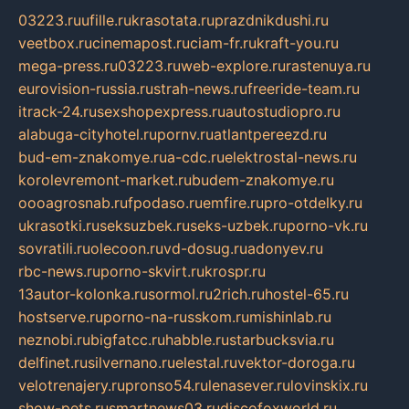
03223.ru
ufille.ru
krasotata.ru
prazdnikdushi.ru
veetbox.ru
cinemapost.ru
ciam-fr.ru
kraft-you.ru
mega-press.ru
03223.ru
web-explore.ru
rastenuya.ru
eurovision-russia.ru
strah-news.ru
freeride-team.ru
itrack-24.ru
sexshopexpress.ru
autostudiopro.ru
alabuga-cityhotel.ru
pornv.ru
atlantpereezd.ru
bud-em-znakomye.ru
a-cdc.ru
elektrostal-news.ru
korolevremont-market.ru
budem-znakomye.ru
oooagrosnab.ru
fpodaso.ru
emfire.ru
pro-otdelky.ru
ukrasotki.ru
seksuzbek.ru
seks-uzbek.ru
porno-vk.ru
sovratili.ru
olecoon.ru
vd-dosug.ru
adonyev.ru
rbc-news.ru
porno-skvirt.ru
krospr.ru
13autor-kolonka.ru
sormol.ru
2rich.ru
hostel-65.ru
hostserve.ru
porno-na-russkom.ru
mishinlab.ru
neznobi.ru
bigfatcc.ru
habble.ru
starbucksvia.ru
delfinet.ru
silvernano.ru
elestal.ru
vektor-doroga.ru
velotrenajery.ru
pronso54.ru
lenasever.ru
lovinskix.ru
show-pets.ru
smartnews03.ru
discofoxworld.ru