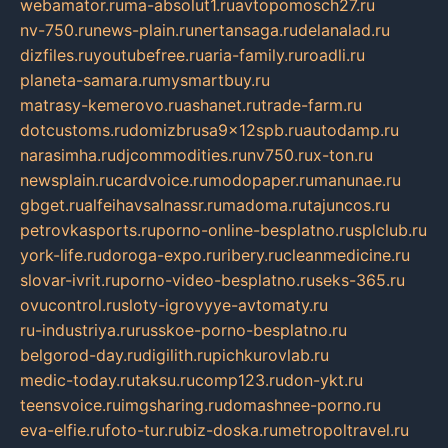
webamator.ru
ma-absolut1.ru
avtopomosch27.ru
nv-750.ru
news-plain.ru
nertansaga.ru
delanalad.ru
dizfiles.ru
youtubefree.ru
aria-family.ru
roadli.ru
planeta-samara.ru
mysmartbuy.ru
matrasy-kemerovo.ru
ashanet.ru
trade-farm.ru
dotcustoms.ru
domizbrusa9x12spb.ru
autodamp.ru
narasimha.ru
djcommodities.ru
nv750.ru
x-ton.ru
newsplain.ru
cardvoice.ru
modopaper.ru
manunae.ru
gbget.ru
alfeihavsalnassr.ru
madoma.ru
tajuncos.ru
petrovkasports.ru
porno-online-besplatno.ru
splclub.ru
york-life.ru
doroga-expo.ru
ribery.ru
cleanmedicine.ru
slovar-ivrit.ru
porno-video-besplatno.ru
seks-365.ru
ovucontrol.ru
sloty-igrovyye-avtomaty.ru
ru-industriya.ru
russkoe-porno-besplatno.ru
belgorod-day.ru
digilith.ru
pichkurovlab.ru
medic-today.ru
taksu.ru
comp123.ru
don-ykt.ru
teensvoice.ru
imgsharing.ru
domashnee-porno.ru
eva-elfie.ru
foto-tur.ru
biz-doska.ru
metropoltravel.ru