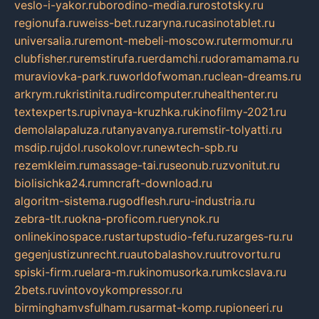
veslo-i-yakor.ru
borodino-media.ru
rostotsky.ru
regionufa.ru
weiss-bet.ru
zaryna.ru
casinotablet.ru
universalia.ru
remont-mebeli-moscow.ru
termomur.ru
clubfisher.ru
remstirufa.ru
erdamchi.ru
doramamama.ru
muraviovka-park.ru
worldofwoman.ru
clean-dreams.ru
arkrym.ru
kristinita.ru
dircomputer.ru
healthenter.ru
textexperts.ru
pivnaya-kruzhka.ru
kinofilmy-2021.ru
demolalapaluza.ru
tanyavanya.ru
remstir-tolyatti.ru
msdip.ru
jdol.ru
sokolovr.ru
newtech-spb.ru
rezemkleim.ru
massage-tai.ru
seonub.ru
zvonitut.ru
biolisichka24.ru
mncraft-download.ru
algoritm-sistema.ru
godflesh.ru
ru-industria.ru
zebra-tlt.ru
okna-proficom.ru
erynok.ru
onlinekinospace.ru
startupstudio-fefu.ru
zarges-ru.ru
gegenjustizunrecht.ru
autobalashov.ru
utrovortu.ru
spiski-firm.ru
elara-m.ru
kinomusorka.ru
mkcslava.ru
2bets.ru
vintovoykompressor.ru
birminghamvsfulham.ru
sarmat-komp.ru
pioneeri.ru