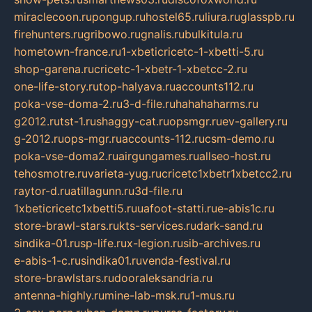
miraclecoon.ru
pongup.ru
hostel65.ru
liura.ru
glasspb.ru
firehunters.ru
gribowo.ru
gnalis.ru
bulkitula.ru
hometown-france.ru
1-xbeticricetc-1-xbetti-5.ru
shop-garena.ru
cricetc-1-xbetr-1-xbetcc-2.ru
one-life-story.ru
top-halyava.ru
accounts112.ru
poka-vse-doma-2.ru
3-d-file.ru
hahahaharms.ru
g2012.ru
tst-1.ru
shaggy-cat.ru
opsmgr.ru
ev-gallery.ru
g-2012.ru
ops-mgr.ru
accounts-112.ru
csm-demo.ru
poka-vse-doma2.ru
airgungames.ru
allseo-host.ru
tehosmotre.ru
varieta-yug.ru
cricetc1xbetr1xbetcc2.ru
raytor-d.ru
atillagunn.ru
3d-file.ru
1xbeticricetc1xbetti5.ru
uafoot-statti.ru
e-abis1c.ru
store-brawl-stars.ru
kts-services.ru
dark-sand.ru
sindika-01.ru
sp-life.ru
x-legion.ru
sib-archives.ru
e-abis-1-c.ru
sindika01.ru
venda-festival.ru
store-brawlstars.ru
dooraleksandria.ru
antenna-highly.ru
mine-lab-msk.ru
1-mus.ru