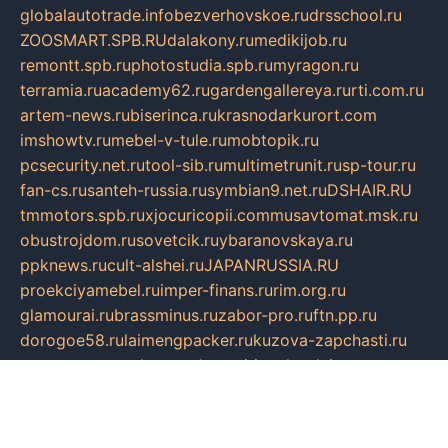
globalautotrade.info
bezverhovskoe.ru
drsschool.ru
ZOOSMART.SPB.RU
dalakony.ru
medikijob.ru
remontt.spb.ru
photostudia.spb.ru
myragon.ru
terramia.ru
academy62.ru
gardengallereya.ru
rti.com.ru
artem-news.ru
biserinca.ru
krasnodarkurort.com
imshowtv.ru
mebel-v-tule.ru
mobtopik.ru
pcsecurity.net.ru
tool-sib.ru
multimetrunit.ru
sp-tour.ru
fan-cs.ru
santeh-russia.ru
symbian9.net.ru
DSHAIR.RU
tmmotors.spb.ru
xjocuricopii.com
musavtomat.msk.ru
obustrojdom.ru
sovetcik.ru
ybaranovskaya.ru
ppknews.ru
cult-alshei.ru
JAPANRUSSIA.RU
proekciyamebel.ru
imper-finans.ru
rim.org.ru
glamourai.ru
brassminus.ru
zabor-pro.ru
ftn.pp.ru
dorogoe58.ru
laimengpacker.ru
kuzova-zapchasti.ru
sageerp.ru
taxodrom.ru
dsrazvitie.ru
hardcity.net.ru
ratinghomegames.ru
topservice25.ru
gubernyan.ru
gtglasslined.ru
ii4.ru
tssport.spb.ru
andorra24.com
blackwallstreet.ru
oboimos.ru
optim-doors.com.ru