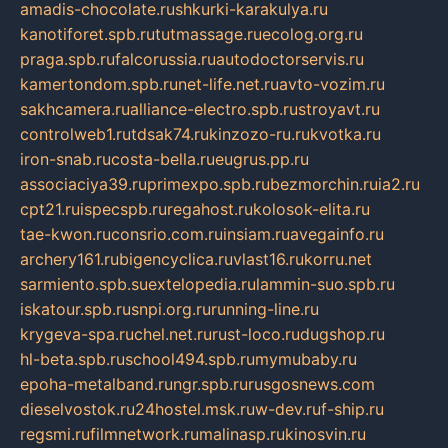
amadis-chocolate.ru
shkurki-karakulya.ru
kanotiforet.spb.ru
tutmassage.ru
ecolog.org.ru
praga.spb.ru
falcorussia.ru
autodoctorservis.ru
kamertondom.spb.ru
net-life.net.ru
avto-vozim.ru
sakhcamera.ru
alliance-electro.spb.ru
stroyavt.ru
controlweb1.ru
tdsak74.ru
kinzozo-ru.ru
kvotka.ru
iron-snab.ru
costa-bella.ru
eugrus.pp.ru
associaciya39.ru
primexpo.spb.ru
bezmorchin.ru
ia2.ru
cpt21.ru
ispecspb.ru
regahost.ru
kolosok-elita.ru
tae-kwon.ru
consrio.com.ru
insiam.ru
avegainfo.ru
archery161.ru
bigencyclica.ru
vlast16.ru
korru.net
sarmiento.spb.su
extelopedia.ru
lammin-suo.spb.ru
iskatour.spb.ru
snpi.org.ru
running-line.ru
krygeva-spa.ru
chel.net.ru
rust-loco.ru
dugshop.ru
hl-beta.spb.ru
school494.spb.ru
mymubaby.ru
epoha-metalband.ru
ngr.spb.ru
rusgosnews.com
dieselvostok.ru
24hostel.msk.ru
w-dev.ru
f-ship.ru
regsmi.ru
filmnetwork.ru
malinasp.ru
kinosvin.ru