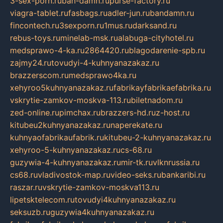
3-sex-porn.ru
ban-damn.ru
purse-factory.ru
viagra-tablet.ru
fasbags.ru
adler-jun.ru
bandamn.ru
fincontech.ru
3sexporn.ru
1mus.ru
darksand.ru
rebus-toys.ru
minelab-msk.ru
alabuga-cityhotel.ru
medsprawo-4-ka.ru
2864420.ru
blagodarenie-spb.ru
zajmy24.ru
tovudyi-4-kuhnyanazakaz.ru
brazzerscom.ru
medsprawo4ka.ru
xehyroo5kuhnyanazakaz.ru
fabrikayfabrikaefabrika.ru
vskrytie-zamkov-moskva-113.ru
biletnadom.ru
zed-online.ru
pimchax.ru
brazzers-hd.ru
z-host.ru
kitubeu2kuhnyanazakaz.ru
naperekate.ru
kuhnyaofabrikaufabrik.ru
kitubeu-2-kuhnyanazakaz.ru
xehyroo-5-kuhnyanazakaz.ru
cs-68.ru
guzywia-4-kuhnyanazakaz.ru
mir-tk.ru
vlknrussia.ru
cs68.ru
vladivostok-map.ru
video-seks.ru
bankaribi.ru
raszar.ru
vskrytie-zamkov-moskva113.ru
lipetsktelecom.ru
tovudyi4kuhnyanazakaz.ru
seksuzb.ru
guzywia4kuhnyanazakaz.ru