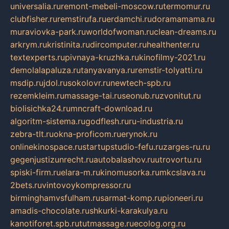
universalia.ru
remont-mebeli-moscow.ru
termomur.ru
clubfisher.ru
remstirufa.ru
erdamchi.ru
doramamama.ru
muraviovka-park.ru
worldofwoman.ru
clean-dreams.ru
arkrym.ru
kristinita.ru
dircomputer.ru
healthenter.ru
textexperts.ru
pivnaya-kruzhka.ru
kinofilmy-2021.ru
demolalapaluza.ru
tanyavanya.ru
remstir-tolyatti.ru
msdip.ru
jdol.ru
sokolovr.ru
newtech-spb.ru
rezemkleim.ru
massage-tai.ru
seonub.ru
zvonitut.ru
biolisichka24.ru
mncraft-download.ru
algoritm-sistema.ru
godflesh.ru
ru-industria.ru
zebra-tlt.ru
okna-proficom.ru
erynok.ru
onlinekinospace.ru
startupstudio-fefu.ru
zarges-ru.ru
gegenjustizunrecht.ru
autobalashov.ru
utrovortu.ru
spiski-firm.ru
elara-m.ru
kinomusorka.ru
mkcslava.ru
2bets.ru
vintovoykompressor.ru
birminghamvsfulham.ru
sarmat-komp.ru
pioneeri.ru
amadis-chocolate.ru
shkurki-karakulya.ru
kanotiforet.spb.ru
tutmassage.ru
ecolog.org.ru