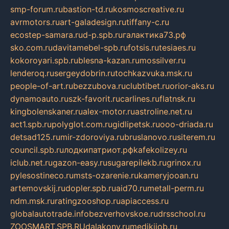
smp-forum.ru
bastion-td.ru
kosmoscreative.ru
avrmotors.ru
art-galadesign.ru
tiffany-c.ru
ecostep-samara.ru
d-p.spb.ru
галактика73.рф
sko.com.ru
davitamebel-spb.ru
fotsis.ru
tesiaes.ru
kokoroyari.spb.ru
blesna-kazan.ru
mossilver.ru
lenderoq.ru
sergeydobrin.ru
tochkazvuka.msk.ru
people-of-art.ru
bezzubova.ru
clubtibet.ru
orior-aks.ru
dynamoauto.ru
szk-favorit.ru
carlines.ru
flatnsk.ru
kingbolenskaner.ru
alex-motor.ru
astroline.net.ru
act1.spb.ru
polyglot.com.ru
gidlipetsk.ru
ooo-driada.ru
detsad125.ru
mir-zdoroviya.ru
bruslanovo.ru
siterem.ru
council.spb.ru
лодкипатриот.рф
kafekolizey.ru
iclub.net.ru
gazon-easy.ru
sugarepilekb.ru
grinox.ru
pylesostineco.ru
msts-ozarenie.ru
kameryjooan.ru
artemovskij.ru
dopler.spb.ru
aid70.ru
metall-perm.ru
ndm.msk.ru
ratingzooshop.ru
apiaccess.ru
globalautotrade.info
bezverhovskoe.ru
drsschool.ru
ZOOSMART.SPB.RU
dalakony.ru
medikijob.ru