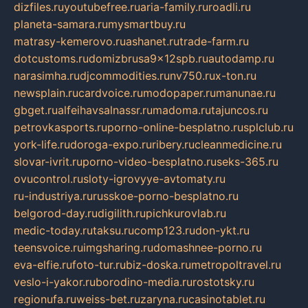
dizfiles.ru
youtubefree.ru
aria-family.ru
roadli.ru
planeta-samara.ru
mysmartbuy.ru
matrasy-kemerovo.ru
ashanet.ru
trade-farm.ru
dotcustoms.ru
domizbrusa9x12spb.ru
autodamp.ru
narasimha.ru
djcommodities.ru
nv750.ru
x-ton.ru
newsplain.ru
cardvoice.ru
modopaper.ru
manunae.ru
gbget.ru
alfeihavsalnassr.ru
madoma.ru
tajuncos.ru
petrovkasports.ru
porno-online-besplatno.ru
splclub.ru
york-life.ru
doroga-expo.ru
ribery.ru
cleanmedicine.ru
slovar-ivrit.ru
porno-video-besplatno.ru
seks-365.ru
ovucontrol.ru
sloty-igrovyye-avtomaty.ru
ru-industriya.ru
russkoe-porno-besplatno.ru
belgorod-day.ru
digilith.ru
pichkurovlab.ru
medic-today.ru
taksu.ru
comp123.ru
don-ykt.ru
teensvoice.ru
imgsharing.ru
domashnee-porno.ru
eva-elfie.ru
foto-tur.ru
biz-doska.ru
metropoltravel.ru
veslo-i-yakor.ru
borodino-media.ru
rostotsky.ru
regionufa.ru
weiss-bet.ru
zaryna.ru
casinotablet.ru