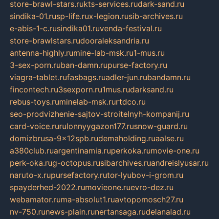
store-brawl-stars.ru
kts-services.ru
dark-sand.ru
sindika-01.ru
sp-life.ru
x-legion.ru
sib-archives.ru
e-abis-1-c.ru
sindika01.ru
venda-festival.ru
store-brawlstars.ru
dooraleksandria.ru
antenna-highly.ru
mine-lab-msk.ru
1-mus.ru
3-sex-porn.ru
ban-damn.ru
purse-factory.ru
viagra-tablet.ru
fasbags.ru
adler-jun.ru
bandamn.ru
fincontech.ru
3sexporn.ru
1mus.ru
darksand.ru
rebus-toys.ru
minelab-msk.ru
rtdco.ru
seo-prodvizhenie-sajtov-stroitelnyh-kompanij.ru
card-voice.ru
rulonnyygazon177.ru
snow-guard.ru
domizbrusa-9x12spb.ru
demaholding.ru
aalse.ru
a380club.ru
argentinamia.ru
perkoka.ru
movie-one.ru
perk-oka.ru
g-octopus.ru
sibarchives.ru
andreislyusar.ru
naruto-x.ru
pursefactory.ru
tor-lyubov-i-grom.ru
spayderhed-2022.ru
movieone.ru
evro-dez.ru
webamator.ru
ma-absolut1.ru
avtopomosch27.ru
nv-750.ru
news-plain.ru
nertansaga.ru
delanalad.ru