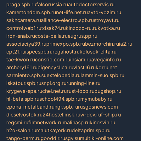
praga.spb.ru
falcorussia.ru
autodoctorservis.ru
kamertondom.spb.ru
net-life.net.ru
avto-vozim.ru
sakhcamera.ru
alliance-electro.spb.ru
stroyavt.ru
controlweb1.ru
tdsak74.ru
kinzozo-ru.ru
kvotka.ru
iron-snab.ru
costa-bella.ru
eugrus.pp.ru
associaciya39.ru
primexpo.spb.ru
bezmorchin.ru
ia2.ru
cpt21.ru
ispecspb.ru
regahost.ru
kolosok-elita.ru
tae-kwon.ru
consrio.com.ru
insiam.ru
avegainfo.ru
archery161.ru
bigencyclica.ru
vlast16.ru
korru.net
sarmiento.spb.su
extelopedia.ru
lammin-suo.spb.ru
iskatour.spb.ru
snpi.org.ru
running-line.ru
krygeva-spa.ru
chel.net.ru
rust-loco.ru
dugshop.ru
hl-beta.spb.ru
school494.spb.ru
mymubaby.ru
epoha-metalband.ru
ngr.spb.ru
rusgosnews.com
dieselvostok.ru
24hostel.msk.ru
w-dev.ru
f-ship.ru
regsmi.ru
filmnetwork.ru
malinasp.ru
kinosvin.ru
h2o-salon.ru
malutkayork.ru
deltaprim.spb.ru
tango-perm.ru
gooddir.ru
sgv.su
multiki-online.com