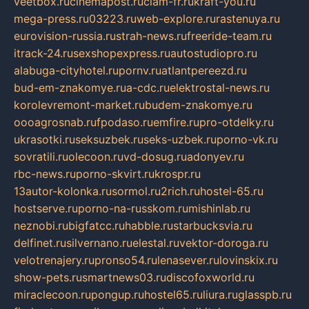
veetbox.ru
cinemapost.ru
ciam-fr.ru
kraft-you.ru
mega-press.ru
03223.ru
web-explore.ru
rastenuya.ru
eurovision-russia.ru
strah-news.ru
freeride-team.ru
itrack-24.ru
sexshopexpress.ru
autostudiopro.ru
alabuga-cityhotel.ru
pornv.ru
atlantpereezd.ru
bud-em-znakomye.ru
a-cdc.ru
elektrostal-news.ru
korolevremont-market.ru
budem-znakomye.ru
oooagrosnab.ru
fpodaso.ru
emfire.ru
pro-otdelky.ru
ukrasotki.ru
seksuzbek.ru
seks-uzbek.ru
porno-vk.ru
sovratili.ru
olecoon.ru
vd-dosug.ru
adonyev.ru
rbc-news.ru
porno-skvirt.ru
krospr.ru
13autor-kolonka.ru
sormol.ru
2rich.ru
hostel-65.ru
hostserve.ru
porno-na-russkom.ru
mishinlab.ru
neznobi.ru
bigfatcc.ru
habble.ru
starbucksvia.ru
delfinet.ru
silvernano.ru
elestal.ru
vektor-doroga.ru
velotrenajery.ru
pronso54.ru
lenasever.ru
lovinskix.ru
show-pets.ru
smartnews03.ru
discofoxworld.ru
miraclecoon.ru
pongup.ru
hostel65.ru
liura.ru
glasspb.ru