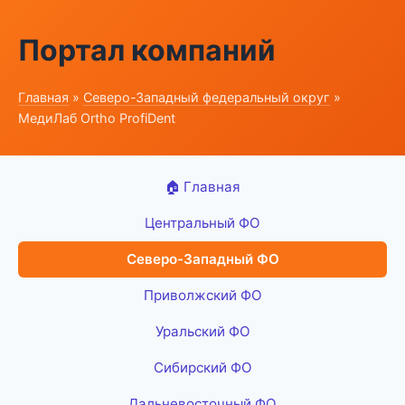
Портал компаний
Главная
»
Северо-Западный федеральный округ
»
МедиЛаб Ortho ProfiDent
🏠 Главная
Центральный ФО
Северо-Западный ФО
Приволжский ФО
Уральский ФО
Сибирский ФО
Дальневосточный ФО