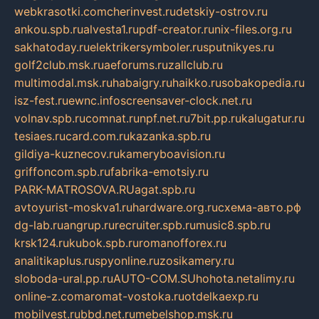
webkrasotki.com
cherinvest.ru
detskiy-ostrov.ru
ankou.spb.ru
alvesta1.ru
pdf-creator.ru
nix-files.org.ru
sakhatoday.ru
elektrikersymboler.ru
sputnikyes.ru
golf2club.msk.ru
aeforums.ru
zallclub.ru
multimodal.msk.ru
habaigry.ru
haikko.ru
sobakopedia.ru
isz-fest.ru
ewnc.info
screensaver-clock.net.ru
volnav.spb.ru
comnat.ru
npf.net.ru
7bit.pp.ru
kalugatur.ru
tesiaes.ru
card.com.ru
kazanka.spb.ru
gildiya-kuznecov.ru
kameryboavision.ru
griffoncom.spb.ru
fabrika-emotsiy.ru
PARK-MATROSOVA.RU
agat.spb.ru
avtoyurist-moskva1.ru
hardware.org.ru
схема-авто.рф
dg-lab.ru
angrup.ru
recruiter.spb.ru
music8.spb.ru
krsk124.ru
kubok.spb.ru
romanofforex.ru
analitikaplus.ru
spyonline.ru
zosikamery.ru
sloboda-ural.pp.ru
AUTO-COM.SU
hohota.net
alimy.ru
online-z.com
aromat-vostoka.ru
otdelkaexp.ru
mobilvest.ru
bbd.net.ru
mebelshop.msk.ru