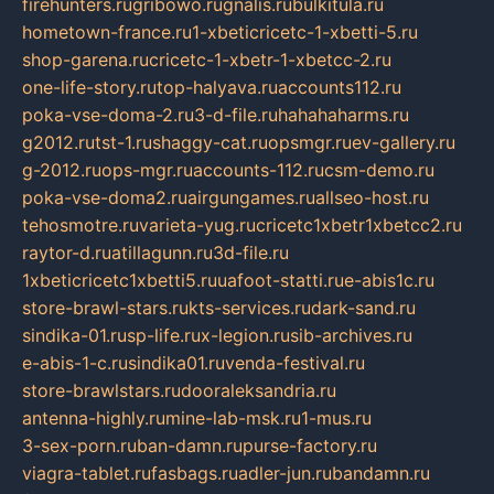
firehunters.ru
gribowo.ru
gnalis.ru
bulkitula.ru
hometown-france.ru
1-xbeticricetc-1-xbetti-5.ru
shop-garena.ru
cricetc-1-xbetr-1-xbetcc-2.ru
one-life-story.ru
top-halyava.ru
accounts112.ru
poka-vse-doma-2.ru
3-d-file.ru
hahahaharms.ru
g2012.ru
tst-1.ru
shaggy-cat.ru
opsmgr.ru
ev-gallery.ru
g-2012.ru
ops-mgr.ru
accounts-112.ru
csm-demo.ru
poka-vse-doma2.ru
airgungames.ru
allseo-host.ru
tehosmotre.ru
varieta-yug.ru
cricetc1xbetr1xbetcc2.ru
raytor-d.ru
atillagunn.ru
3d-file.ru
1xbeticricetc1xbetti5.ru
uafoot-statti.ru
e-abis1c.ru
store-brawl-stars.ru
kts-services.ru
dark-sand.ru
sindika-01.ru
sp-life.ru
x-legion.ru
sib-archives.ru
e-abis-1-c.ru
sindika01.ru
venda-festival.ru
store-brawlstars.ru
dooraleksandria.ru
antenna-highly.ru
mine-lab-msk.ru
1-mus.ru
3-sex-porn.ru
ban-damn.ru
purse-factory.ru
viagra-tablet.ru
fasbags.ru
adler-jun.ru
bandamn.ru