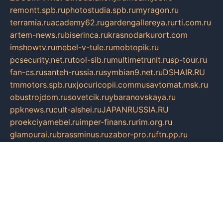
remontt.spb.ru
photostudia.spb.ru
myragon.ru
terramia.ru
academy62.ru
gardengallereya.ru
rti.com.ru
artem-news.ru
biserinca.ru
krasnodarkurort.com
imshowtv.ru
mebel-v-tule.ru
mobtopik.ru
pcsecurity.net.ru
tool-sib.ru
multimetrunit.ru
sp-tour.ru
fan-cs.ru
santeh-russia.ru
symbian9.net.ru
DSHAIR.RU
tmmotors.spb.ru
xjocuricopii.com
musavtomat.msk.ru
obustrojdom.ru
sovetcik.ru
ybaranovskaya.ru
ppknews.ru
cult-alshei.ru
JAPANRUSSIA.RU
proekciyamebel.ru
imper-finans.ru
rim.org.ru
glamourai.ru
brassminus.ru
zabor-pro.ru
ftn.pp.ru
dorogoe58.ru
laimengpacker.ru
kuzova-zapchasti.ru
sageerp.ru
taxodrom.ru
dsrazvitie.ru
hardcity.net.ru
ratinghomegames.ru
topservice25.ru
gubernyan.ru
gtglasslined.ru
ii4.ru
tssport.spb.ru
andorra24.com
blackwallstreet.ru
oboimos.ru
optim-doors.com.ru
ikuch.ru
nycr.org.ru
npa21.ru
vremya-ch.spb.ru
desert000.ru
ivtorgi.ru
ifiori.ru
catalog-statei.ru