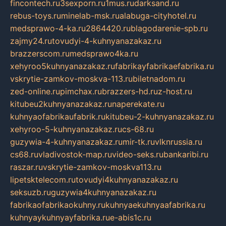
fincontech.ru
3sexporn.ru
1mus.ru
darksand.ru
rebus-toys.ru
minelab-msk.ru
alabuga-cityhotel.ru
medsprawo-4-ka.ru
2864420.ru
blagodarenie-spb.ru
zajmy24.ru
tovudyi-4-kuhnyanazakaz.ru
brazzerscom.ru
medsprawo4ka.ru
xehyroo5kuhnyanazakaz.ru
fabrikayfabrikaefabrika.ru
vskrytie-zamkov-moskva-113.ru
biletnadom.ru
zed-online.ru
pimchax.ru
brazzers-hd.ru
z-host.ru
kitubeu2kuhnyanazakaz.ru
naperekate.ru
kuhnyaofabrikaufabrik.ru
kitubeu-2-kuhnyanazakaz.ru
xehyroo-5-kuhnyanazakaz.ru
cs-68.ru
guzywia-4-kuhnyanazakaz.ru
mir-tk.ru
vlknrussia.ru
cs68.ru
vladivostok-map.ru
video-seks.ru
bankaribi.ru
raszar.ru
vskrytie-zamkov-moskva113.ru
lipetsktelecom.ru
tovudyi4kuhnyanazakaz.ru
seksuzb.ru
guzywia4kuhnyanazakaz.ru
fabrikaofabrikaokuhny.ru
kuhnyaekuhnyaafabrika.ru
kuhnyaykuhnyayfabrika.ru
e-abis1c.ru