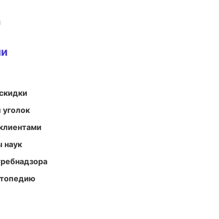
и
ми
скидки
 уголок
 клиентами
ы наук
требнадзора
ортопедию