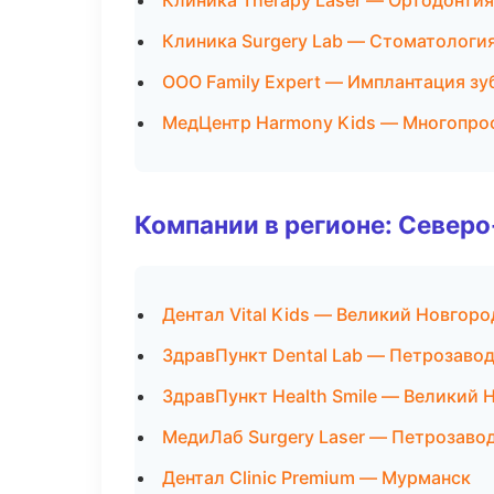
Клиника Therapy Laser — Ортодонтия
Клиника Surgery Lab — Стоматологи
ООО Family Expert — Имплантация зу
МедЦентр Harmony Kids — Многопро
Компании в регионе: Север
Дентал Vital Kids — Великий Новгоро
ЗдравПункт Dental Lab — Петрозаво
ЗдравПункт Health Smile — Великий 
МедиЛаб Surgery Laser — Петрозаво
Дентал Clinic Premium — Мурманск