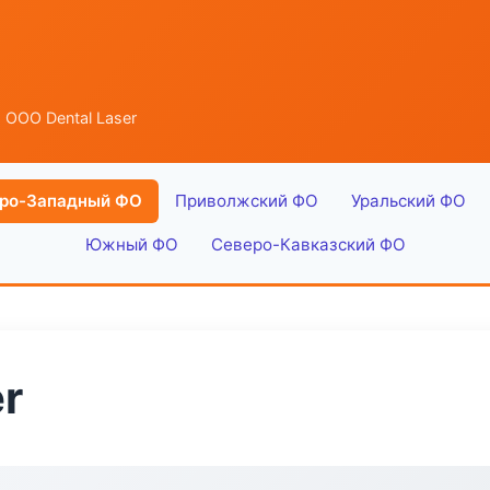
 ООО Dental Laser
ро-Западный ФО
Приволжский ФО
Уральский ФО
Южный ФО
Северо-Кавказский ФО
r