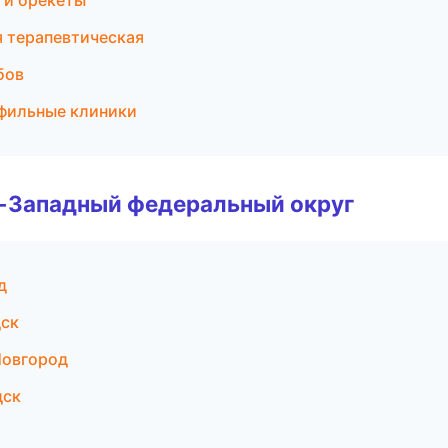
 и брекеты
я терапевтическая
бов
фильные клиники
о-Западный федеральный округ
д
дск
Новгород
дск