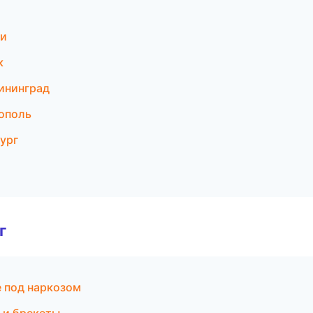
ти
к
лининград
рополь
ург
г
е под наркозом