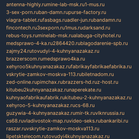
antenna-highly.ru
mine-lab-msk.ru
1-mus.ru
3-sex-porn.ru
ban-damn.ru
purse-factory.ru
viagra-tablet.ru
fasbags.ru
adler-jun.ru
bandamn.ru
fincontech.ru
3sexporn.ru
1mus.ru
darksand.ru
rebus-toys.ru
minelab-msk.ru
alabuga-cityhotel.ru
medsprawo-4-ka.ru
2864420.ru
blagodarenie-spb.ru
zajmy24.ru
tovudyi-4-kuhnyanazakaz.ru
brazzerscom.ru
medsprawo4ka.ru
xehyroo5kuhnyanazakaz.ru
fabrikayfabrikaefabrika.ru
vskrytie-zamkov-moskva-113.ru
biletnadom.ru
zed-online.ru
pimchax.ru
brazzers-hd.ru
z-host.ru
kitubeu2kuhnyanazakaz.ru
naperekate.ru
kuhnyaofabrikaufabrik.ru
kitubeu-2-kuhnyanazakaz.ru
xehyroo-5-kuhnyanazakaz.ru
cs-68.ru
guzywia-4-kuhnyanazakaz.ru
mir-tk.ru
vlknrussia.ru
cs68.ru
vladivostok-map.ru
video-seks.ru
bankaribi.ru
raszar.ru
vskrytie-zamkov-moskva113.ru
lipetsktelecom.ru
tovudyi4kuhnyanazakaz.ru