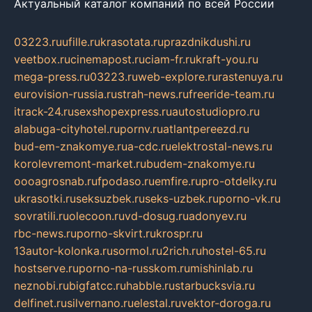
Актуальный каталог компаний по всей России
03223.ru
ufille.ru
krasotata.ru
prazdnikdushi.ru
veetbox.ru
cinemapost.ru
ciam-fr.ru
kraft-you.ru
mega-press.ru
03223.ru
web-explore.ru
rastenuya.ru
eurovision-russia.ru
strah-news.ru
freeride-team.ru
itrack-24.ru
sexshopexpress.ru
autostudiopro.ru
alabuga-cityhotel.ru
pornv.ru
atlantpereezd.ru
bud-em-znakomye.ru
a-cdc.ru
elektrostal-news.ru
korolevremont-market.ru
budem-znakomye.ru
oooagrosnab.ru
fpodaso.ru
emfire.ru
pro-otdelky.ru
ukrasotki.ru
seksuzbek.ru
seks-uzbek.ru
porno-vk.ru
sovratili.ru
olecoon.ru
vd-dosug.ru
adonyev.ru
rbc-news.ru
porno-skvirt.ru
krospr.ru
13autor-kolonka.ru
sormol.ru
2rich.ru
hostel-65.ru
hostserve.ru
porno-na-russkom.ru
mishinlab.ru
neznobi.ru
bigfatcc.ru
habble.ru
starbucksvia.ru
delfinet.ru
silvernano.ru
elestal.ru
vektor-doroga.ru