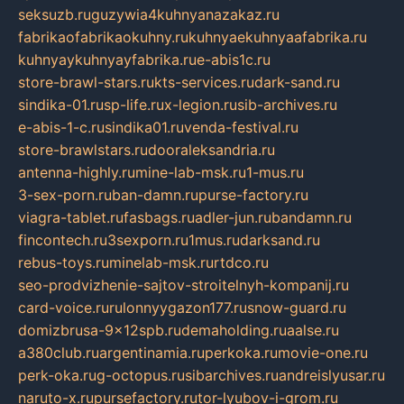
seksuzb.ru
guzywia4kuhnyanazakaz.ru
fabrikaofabrikaokuhny.ru
kuhnyaekuhnyaafabrika.ru
kuhnyaykuhnyayfabrika.ru
e-abis1c.ru
store-brawl-stars.ru
kts-services.ru
dark-sand.ru
sindika-01.ru
sp-life.ru
x-legion.ru
sib-archives.ru
e-abis-1-c.ru
sindika01.ru
venda-festival.ru
store-brawlstars.ru
dooraleksandria.ru
antenna-highly.ru
mine-lab-msk.ru
1-mus.ru
3-sex-porn.ru
ban-damn.ru
purse-factory.ru
viagra-tablet.ru
fasbags.ru
adler-jun.ru
bandamn.ru
fincontech.ru
3sexporn.ru
1mus.ru
darksand.ru
rebus-toys.ru
minelab-msk.ru
rtdco.ru
seo-prodvizhenie-sajtov-stroitelnyh-kompanij.ru
card-voice.ru
rulonnyygazon177.ru
snow-guard.ru
domizbrusa-9x12spb.ru
demaholding.ru
aalse.ru
a380club.ru
argentinamia.ru
perkoka.ru
movie-one.ru
perk-oka.ru
g-octopus.ru
sibarchives.ru
andreislyusar.ru
naruto-x.ru
pursefactory.ru
tor-lyubov-i-grom.ru