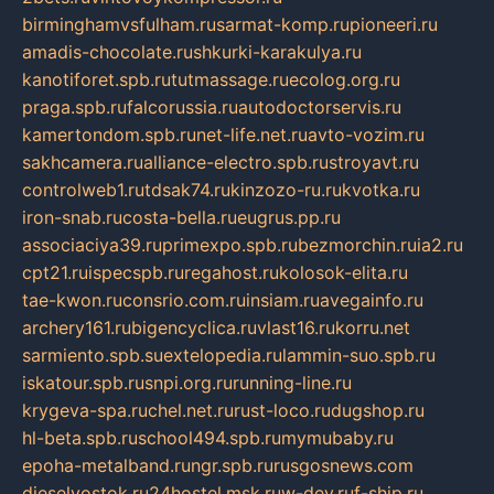
birminghamvsfulham.ru
sarmat-komp.ru
pioneeri.ru
amadis-chocolate.ru
shkurki-karakulya.ru
kanotiforet.spb.ru
tutmassage.ru
ecolog.org.ru
praga.spb.ru
falcorussia.ru
autodoctorservis.ru
kamertondom.spb.ru
net-life.net.ru
avto-vozim.ru
sakhcamera.ru
alliance-electro.spb.ru
stroyavt.ru
controlweb1.ru
tdsak74.ru
kinzozo-ru.ru
kvotka.ru
iron-snab.ru
costa-bella.ru
eugrus.pp.ru
associaciya39.ru
primexpo.spb.ru
bezmorchin.ru
ia2.ru
cpt21.ru
ispecspb.ru
regahost.ru
kolosok-elita.ru
tae-kwon.ru
consrio.com.ru
insiam.ru
avegainfo.ru
archery161.ru
bigencyclica.ru
vlast16.ru
korru.net
sarmiento.spb.su
extelopedia.ru
lammin-suo.spb.ru
iskatour.spb.ru
snpi.org.ru
running-line.ru
krygeva-spa.ru
chel.net.ru
rust-loco.ru
dugshop.ru
hl-beta.spb.ru
school494.spb.ru
mymubaby.ru
epoha-metalband.ru
ngr.spb.ru
rusgosnews.com
dieselvostok.ru
24hostel.msk.ru
w-dev.ru
f-ship.ru