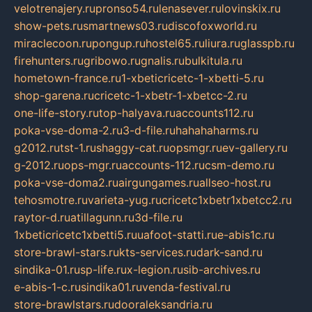
velotrenajery.ru
pronso54.ru
lenasever.ru
lovinskix.ru
show-pets.ru
smartnews03.ru
discofoxworld.ru
miraclecoon.ru
pongup.ru
hostel65.ru
liura.ru
glasspb.ru
firehunters.ru
gribowo.ru
gnalis.ru
bulkitula.ru
hometown-france.ru
1-xbeticricetc-1-xbetti-5.ru
shop-garena.ru
cricetc-1-xbetr-1-xbetcc-2.ru
one-life-story.ru
top-halyava.ru
accounts112.ru
poka-vse-doma-2.ru
3-d-file.ru
hahahaharms.ru
g2012.ru
tst-1.ru
shaggy-cat.ru
opsmgr.ru
ev-gallery.ru
g-2012.ru
ops-mgr.ru
accounts-112.ru
csm-demo.ru
poka-vse-doma2.ru
airgungames.ru
allseo-host.ru
tehosmotre.ru
varieta-yug.ru
cricetc1xbetr1xbetcc2.ru
raytor-d.ru
atillagunn.ru
3d-file.ru
1xbeticricetc1xbetti5.ru
uafoot-statti.ru
e-abis1c.ru
store-brawl-stars.ru
kts-services.ru
dark-sand.ru
sindika-01.ru
sp-life.ru
x-legion.ru
sib-archives.ru
e-abis-1-c.ru
sindika01.ru
venda-festival.ru
store-brawlstars.ru
dooraleksandria.ru