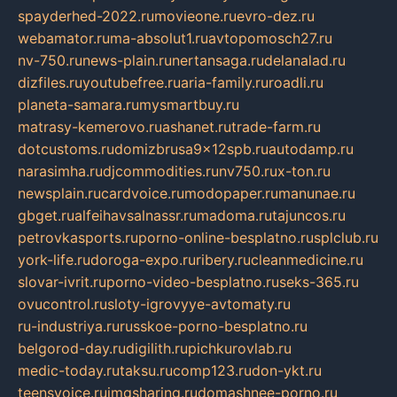
spayderhed-2022.ru
movieone.ru
evro-dez.ru
webamator.ru
ma-absolut1.ru
avtopomosch27.ru
nv-750.ru
news-plain.ru
nertansaga.ru
delanalad.ru
dizfiles.ru
youtubefree.ru
aria-family.ru
roadli.ru
planeta-samara.ru
mysmartbuy.ru
matrasy-kemerovo.ru
ashanet.ru
trade-farm.ru
dotcustoms.ru
domizbrusa9x12spb.ru
autodamp.ru
narasimha.ru
djcommodities.ru
nv750.ru
x-ton.ru
newsplain.ru
cardvoice.ru
modopaper.ru
manunae.ru
gbget.ru
alfeihavsalnassr.ru
madoma.ru
tajuncos.ru
petrovkasports.ru
porno-online-besplatno.ru
splclub.ru
york-life.ru
doroga-expo.ru
ribery.ru
cleanmedicine.ru
slovar-ivrit.ru
porno-video-besplatno.ru
seks-365.ru
ovucontrol.ru
sloty-igrovyye-avtomaty.ru
ru-industriya.ru
russkoe-porno-besplatno.ru
belgorod-day.ru
digilith.ru
pichkurovlab.ru
medic-today.ru
taksu.ru
comp123.ru
don-ykt.ru
teensvoice.ru
imgsharing.ru
domashnee-porno.ru