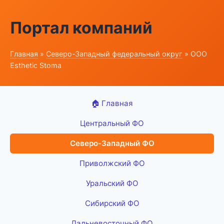
Портал компаний
Главная
»
Северо-Западный федеральный округ
» ООО
Esthetic Stoma
🏠 Главная
Центральный ФО
Северо-Западный ФО
Приволжский ФО
Уральский ФО
Сибирский ФО
Дальневосточный ФО