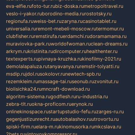
eva-elfie.ru
foto-tur.ru
biz-doska.ru
metropoltravel.ru
veslo-i-yakor.ru
borodino-media.ru
rostotsky.ru
regionufa.ru
weiss-bet.ru
zaryna.ru
casinotablet.ru
universalia.ru
remont-mebeli-moscow.ru
termomur.ru
clubfisher.ru
remstirufa.ru
erdamchi.ru
doramamama.ru
muraviovka-park.ru
worldofwoman.ru
clean-dreams.ru
arkrym.ru
kristinita.ru
dircomputer.ru
healthenter.ru
textexperts.ru
pivnaya-kruzhka.ru
kinofilmy-2021.ru
demolalapaluza.ru
tanyavanya.ru
remstir-tolyatti.ru
msdip.ru
jdol.ru
sokolovr.ru
newtech-spb.ru
rezemkleim.ru
massage-tai.ru
seonub.ru
zvonitut.ru
biolisichka24.ru
mncraft-download.ru
algoritm-sistema.ru
godflesh.ru
ru-industria.ru
zebra-tlt.ru
okna-proficom.ru
erynok.ru
onlinekinospace.ru
startupstudio-fefu.ru
zarges-ru.ru
gegenjustizunrecht.ru
autobalashov.ru
utrovortu.ru
spiski-firm.ru
elara-m.ru
kinomusorka.ru
mkcslava.ru
2bets.ru
vintovoykompressor.ru