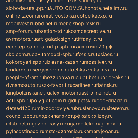
analitikaplus.ru
spyonline.ru
zosikamery.ru
sloboda-ural.pp.ru
AUTO-COM.SU
hohota.net
alimy.ru
online-z.com
aromat-vostoka.ru
otdelkaexp.ru
mobilvest.ru
bbd.net.ru
mebelshop.msk.ru
smp-forum.ru
bastion-td.ru
kosmoscreative.ru
avrmotors.ru
art-galadesign.ru
tiffany-c.ru
ecostep-samara.ru
d-p.spb.ru
галактика73.рф
sko.com.ru
davitamebel-spb.ru
fotsis.ru
tesiaes.ru
kokoroyari.spb.ru
blesna-kazan.ru
mossilver.ru
lenderoq.ru
sergeydobrin.ru
tochkazvuka.msk.ru
people-of-art.ru
bezzubova.ru
clubtibet.ru
orior-aks.ru
dynamoauto.ru
szk-favorit.ru
carlines.ru
flatnsk.ru
kingbolenskaner.ru
alex-motor.ru
astroline.net.ru
act1.spb.ru
polyglot.com.ru
gidlipetsk.ru
ooo-driada.ru
detsad125.ru
mir-zdoroviya.ru
bruslanovo.ru
siterem.ru
council.spb.ru
лодкипатриот.рф
kafekolizey.ru
iclub.net.ru
gazon-easy.ru
sugarepilekb.ru
grinox.ru
pylesostineco.ru
msts-ozarenie.ru
kameryjooan.ru