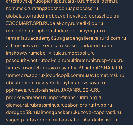
artemovskij.ru
dopler.spb.ru
aid70.ru
metall-perm.ru
ndm.msk.ru
ratingzooshop.ru
apiaccess.ru
globalautotrade.info
bezverhovskoe.ru
drsschool.ru
ZOOSMART.SPB.RU
dalakony.ru
medikijob.ru
remontt.spb.ru
photostudia.spb.ru
myragon.ru
terramia.ru
academy62.ru
gardengallereya.ru
rti.com.ru
artem-news.ru
biserinca.ru
krasnodarkurort.com
imshowtv.ru
mebel-v-tule.ru
mobtopik.ru
pcsecurity.net.ru
tool-sib.ru
multimetrunit.ru
sp-tour.ru
fan-cs.ru
santeh-russia.ru
symbian9.net.ru
DSHAIR.RU
tmmotors.spb.ru
xjocuricopii.com
musavtomat.msk.ru
obustrojdom.ru
sovetcik.ru
ybaranovskaya.ru
ppknews.ru
cult-alshei.ru
JAPANRUSSIA.RU
proekciyamebel.ru
imper-finans.ru
rim.org.ru
glamourai.ru
brassminus.ru
zabor-pro.ru
ftn.pp.ru
dorogoe58.ru
laimengpacker.ru
kuzova-zapchasti.ru
sageerp.ru
taxodrom.ru
dsrazvitie.ru
hardcity.net.ru
ratinghomegames.ru
topservice25.ru
gubernyan.ru