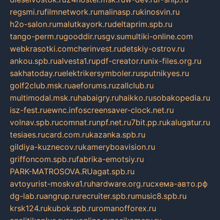
regsmi.ru
filmnetwork.ru
malinasp.ru
kinosvin.ru
h2o-salon.ru
malutkayork.ru
deltaprim.spb.ru
tango-perm.ru
gooddir.ru
sgv.su
multiki-online.com
webkrasotki.com
cherinvest.ru
detskiy-ostrov.ru
ankou.spb.ru
alvesta1.ru
pdf-creator.ru
nix-files.org.ru
sakhatoday.ru
elektrikersymboler.ru
sputnikyes.ru
golf2club.msk.ru
aeforums.ru
zallclub.ru
multimodal.msk.ru
habaigry.ru
haikko.ru
sobakopedia.ru
isz-fest.ru
ewnc.info
screensaver-clock.net.ru
volnav.spb.ru
comnat.ru
npf.net.ru
7bit.pp.ru
kalugatur.ru
tesiaes.ru
card.com.ru
kazanka.spb.ru
gildiya-kuznecov.ru
kameryboavision.ru
griffoncom.spb.ru
fabrika-emotsiy.ru
PARK-MATROSOVA.RU
agat.spb.ru
avtoyurist-moskva1.ru
hardware.org.ru
схема-авто.рф
dg-lab.ru
angrup.ru
recruiter.spb.ru
music8.spb.ru
krsk124.ru
kubok.spb.ru
romanofforex.ru