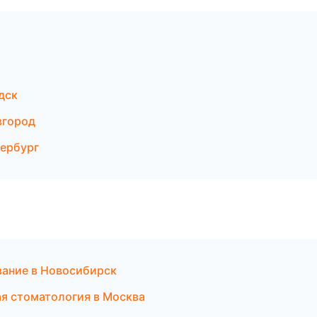
дск
вгород
тербург
вание в Новосибирск
я стоматология в Москва