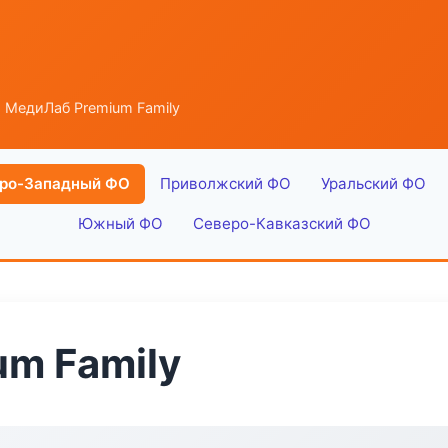
 МедиЛаб Premium Family
ро-Западный ФО
Приволжский ФО
Уральский ФО
Южный ФО
Северо-Кавказский ФО
m Family