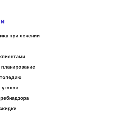
ми
тика при лечении
 клиентами
 планирование
ортопедию
 уголок
требнадзора
скидки