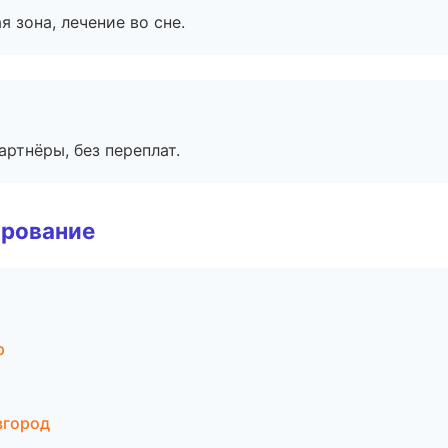
я зона, лечение во сне.
артнёры, без переплат.
ирование
р
вгород