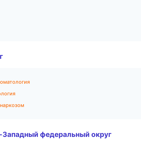
г
томатология
ология
 наркозом
о-Западный федеральный округ