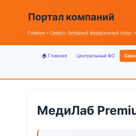
Портал компаний
Главная
»
Северо-Западный федеральный округ
»
🏠 Главная
Центральный ФО
Севе
МедиЛаб Premiu