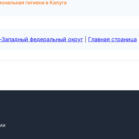
ональная гигиена в Калуга
о-Западный федеральный округ
|
Главная страница
сии