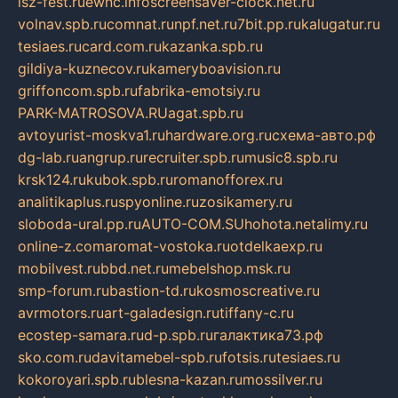
isz-fest.ru
ewnc.info
screensaver-clock.net.ru
volnav.spb.ru
comnat.ru
npf.net.ru
7bit.pp.ru
kalugatur.ru
tesiaes.ru
card.com.ru
kazanka.spb.ru
gildiya-kuznecov.ru
kameryboavision.ru
griffoncom.spb.ru
fabrika-emotsiy.ru
PARK-MATROSOVA.RU
agat.spb.ru
avtoyurist-moskva1.ru
hardware.org.ru
схема-авто.рф
dg-lab.ru
angrup.ru
recruiter.spb.ru
music8.spb.ru
krsk124.ru
kubok.spb.ru
romanofforex.ru
analitikaplus.ru
spyonline.ru
zosikamery.ru
sloboda-ural.pp.ru
AUTO-COM.SU
hohota.net
alimy.ru
online-z.com
aromat-vostoka.ru
otdelkaexp.ru
mobilvest.ru
bbd.net.ru
mebelshop.msk.ru
smp-forum.ru
bastion-td.ru
kosmoscreative.ru
avrmotors.ru
art-galadesign.ru
tiffany-c.ru
ecostep-samara.ru
d-p.spb.ru
галактика73.рф
sko.com.ru
davitamebel-spb.ru
fotsis.ru
tesiaes.ru
kokoroyari.spb.ru
blesna-kazan.ru
mossilver.ru