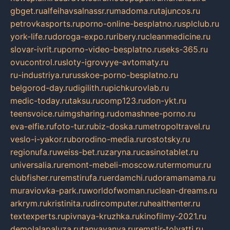
gbget.ru
alfeihavsalnassr.ru
madoma.ru
tajuncos.ru
petrovkasports.ru
porno-online-besplatno.ru
splclub.ru
york-life.ru
doroga-expo.ru
ribery.ru
cleanmedicine.ru
slovar-ivrit.ru
porno-video-besplatno.ru
seks-365.ru
ovucontrol.ru
sloty-igrovyye-avtomaty.ru
ru-industriya.ru
russkoe-porno-besplatno.ru
belgorod-day.ru
digilith.ru
pichkurovlab.ru
medic-today.ru
taksu.ru
comp123.ru
don-ykt.ru
teensvoice.ru
imgsharing.ru
domashnee-porno.ru
eva-elfie.ru
foto-tur.ru
biz-doska.ru
metropoltravel.ru
veslo-i-yakor.ru
borodino-media.ru
rostotsky.ru
regionufa.ru
weiss-bet.ru
zaryna.ru
casinotablet.ru
universalia.ru
remont-mebeli-moscow.ru
termomur.ru
clubfisher.ru
remstirufa.ru
erdamchi.ru
doramamama.ru
muraviovka-park.ru
worldofwoman.ru
clean-dreams.ru
arkrym.ru
kristinita.ru
dircomputer.ru
healthenter.ru
textexperts.ru
pivnaya-kruzhka.ru
kinofilmy-2021.ru
demolalapaluza.ru
tanyavanya.ru
remstir-tolyatti.ru