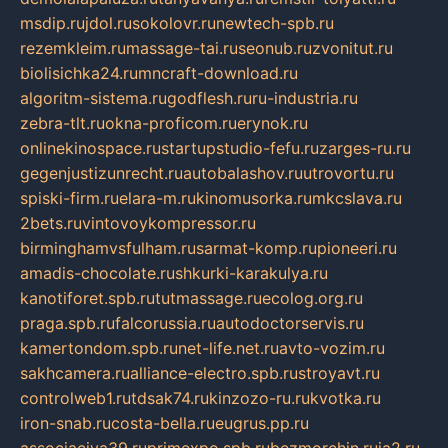
msdip.ru
jdol.ru
sokolovr.ru
newtech-spb.ru
rezemkleim.ru
massage-tai.ru
seonub.ru
zvonitut.ru
biolisichka24.ru
mncraft-download.ru
algoritm-sistema.ru
godflesh.ru
ru-industria.ru
zebra-tlt.ru
okna-proficom.ru
erynok.ru
onlinekinospace.ru
startupstudio-fefu.ru
zarges-ru.ru
gegenjustizunrecht.ru
autobalashov.ru
utrovortu.ru
spiski-firm.ru
elara-m.ru
kinomusorka.ru
mkcslava.ru
2bets.ru
vintovoykompressor.ru
birminghamvsfulham.ru
sarmat-komp.ru
pioneeri.ru
amadis-chocolate.ru
shkurki-karakulya.ru
kanotiforet.spb.ru
tutmassage.ru
ecolog.org.ru
praga.spb.ru
falcorussia.ru
autodoctorservis.ru
kamertondom.spb.ru
net-life.net.ru
avto-vozim.ru
sakhcamera.ru
alliance-electro.spb.ru
stroyavt.ru
controlweb1.ru
tdsak74.ru
kinzozo-ru.ru
kvotka.ru
iron-snab.ru
costa-bella.ru
eugrus.pp.ru