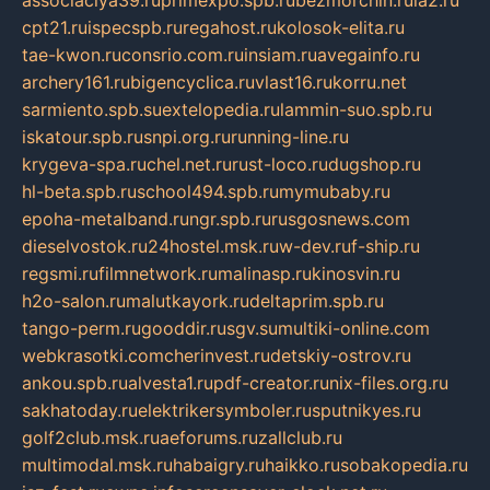
associaciya39.ru
primexpo.spb.ru
bezmorchin.ru
ia2.ru
cpt21.ru
ispecspb.ru
regahost.ru
kolosok-elita.ru
tae-kwon.ru
consrio.com.ru
insiam.ru
avegainfo.ru
archery161.ru
bigencyclica.ru
vlast16.ru
korru.net
sarmiento.spb.su
extelopedia.ru
lammin-suo.spb.ru
iskatour.spb.ru
snpi.org.ru
running-line.ru
krygeva-spa.ru
chel.net.ru
rust-loco.ru
dugshop.ru
hl-beta.spb.ru
school494.spb.ru
mymubaby.ru
epoha-metalband.ru
ngr.spb.ru
rusgosnews.com
dieselvostok.ru
24hostel.msk.ru
w-dev.ru
f-ship.ru
regsmi.ru
filmnetwork.ru
malinasp.ru
kinosvin.ru
h2o-salon.ru
malutkayork.ru
deltaprim.spb.ru
tango-perm.ru
gooddir.ru
sgv.su
multiki-online.com
webkrasotki.com
cherinvest.ru
detskiy-ostrov.ru
ankou.spb.ru
alvesta1.ru
pdf-creator.ru
nix-files.org.ru
sakhatoday.ru
elektrikersymboler.ru
sputnikyes.ru
golf2club.msk.ru
aeforums.ru
zallclub.ru
multimodal.msk.ru
habaigry.ru
haikko.ru
sobakopedia.ru