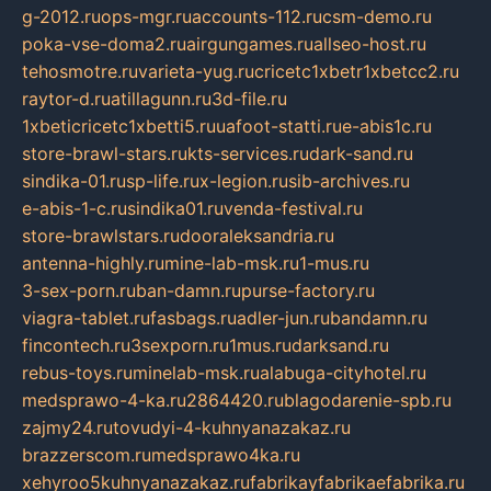
g-2012.ru
ops-mgr.ru
accounts-112.ru
csm-demo.ru
poka-vse-doma2.ru
airgungames.ru
allseo-host.ru
tehosmotre.ru
varieta-yug.ru
cricetc1xbetr1xbetcc2.ru
raytor-d.ru
atillagunn.ru
3d-file.ru
1xbeticricetc1xbetti5.ru
uafoot-statti.ru
e-abis1c.ru
store-brawl-stars.ru
kts-services.ru
dark-sand.ru
sindika-01.ru
sp-life.ru
x-legion.ru
sib-archives.ru
e-abis-1-c.ru
sindika01.ru
venda-festival.ru
store-brawlstars.ru
dooraleksandria.ru
antenna-highly.ru
mine-lab-msk.ru
1-mus.ru
3-sex-porn.ru
ban-damn.ru
purse-factory.ru
viagra-tablet.ru
fasbags.ru
adler-jun.ru
bandamn.ru
fincontech.ru
3sexporn.ru
1mus.ru
darksand.ru
rebus-toys.ru
minelab-msk.ru
alabuga-cityhotel.ru
medsprawo-4-ka.ru
2864420.ru
blagodarenie-spb.ru
zajmy24.ru
tovudyi-4-kuhnyanazakaz.ru
brazzerscom.ru
medsprawo4ka.ru
xehyroo5kuhnyanazakaz.ru
fabrikayfabrikaefabrika.ru