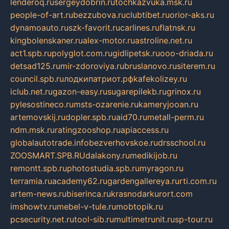
lenderoq.ru
sergeydobrin.ru
tochkazvuka.msk.ru
people-of-art.ru
bezzubova.ru
clubtibet.ru
orior-aks.ru
dynamoauto.ru
szk-favorit.ru
carlines.ru
flatnsk.ru
kingbolenskaner.ru
alex-motor.ru
astroline.net.ru
act1.spb.ru
polyglot.com.ru
gidlipetsk.ru
ooo-driada.ru
detsad125.ru
mir-zdoroviya.ru
bruslanovo.ru
siterem.ru
council.spb.ru
лодкипатриот.рф
kafekolizey.ru
iclub.net.ru
gazon-easy.ru
sugarepilekb.ru
grinox.ru
pylesostineco.ru
msts-ozarenie.ru
kameryjooan.ru
artemovskij.ru
dopler.spb.ru
aid70.ru
metall-perm.ru
ndm.msk.ru
ratingzooshop.ru
apiaccess.ru
globalautotrade.info
bezverhovskoe.ru
drsschool.ru
ZOOSMART.SPB.RU
dalakony.ru
medikijob.ru
remontt.spb.ru
photostudia.spb.ru
myragon.ru
terramia.ru
academy62.ru
gardengallereya.ru
rti.com.ru
artem-news.ru
biserinca.ru
krasnodarkurort.com
imshowtv.ru
mebel-v-tule.ru
mobtopik.ru
pcsecurity.net.ru
tool-sib.ru
multimetrunit.ru
sp-tour.ru