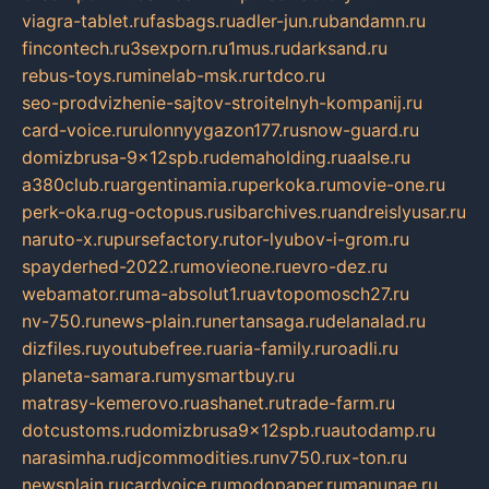
viagra-tablet.ru
fasbags.ru
adler-jun.ru
bandamn.ru
fincontech.ru
3sexporn.ru
1mus.ru
darksand.ru
rebus-toys.ru
minelab-msk.ru
rtdco.ru
seo-prodvizhenie-sajtov-stroitelnyh-kompanij.ru
card-voice.ru
rulonnyygazon177.ru
snow-guard.ru
domizbrusa-9x12spb.ru
demaholding.ru
aalse.ru
a380club.ru
argentinamia.ru
perkoka.ru
movie-one.ru
perk-oka.ru
g-octopus.ru
sibarchives.ru
andreislyusar.ru
naruto-x.ru
pursefactory.ru
tor-lyubov-i-grom.ru
spayderhed-2022.ru
movieone.ru
evro-dez.ru
webamator.ru
ma-absolut1.ru
avtopomosch27.ru
nv-750.ru
news-plain.ru
nertansaga.ru
delanalad.ru
dizfiles.ru
youtubefree.ru
aria-family.ru
roadli.ru
planeta-samara.ru
mysmartbuy.ru
matrasy-kemerovo.ru
ashanet.ru
trade-farm.ru
dotcustoms.ru
domizbrusa9x12spb.ru
autodamp.ru
narasimha.ru
djcommodities.ru
nv750.ru
x-ton.ru
newsplain.ru
cardvoice.ru
modopaper.ru
manunae.ru