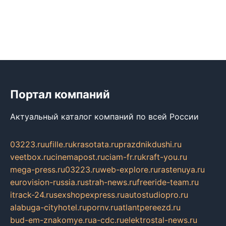
Портал компаний
Актуальный каталог компаний по всей России
03223.ru
ufille.ru
krasotata.ru
prazdnikdushi.ru
veetbox.ru
cinemapost.ru
ciam-fr.ru
kraft-you.ru
mega-press.ru
03223.ru
web-explore.ru
rastenuya.ru
eurovision-russia.ru
strah-news.ru
freeride-team.ru
itrack-24.ru
sexshopexpress.ru
autostudiopro.ru
alabuga-cityhotel.ru
pornv.ru
atlantpereezd.ru
bud-em-znakomye.ru
a-cdc.ru
elektrostal-news.ru