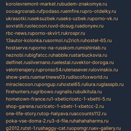
korolevremont-market.ru
budem-znakomye.ru
oooagrosnab.ru
fpodaso.ru
emfire.ru
pro-otdelky.ru
ukrasotki.ru
seksuzbek.ru
seks-uzbek.ru
porno-vk.ru
sovratili.ru
olecoon.ru
vd-dosug.ru
adonyev.ru
rbc-news.ru
porno-skvirt.ru
krospr.ru
13autor-kolonka.ru
sormol.ru
2rich.ru
hostel-65.ru
hostserve.ru
porno-na-russkom.ru
mishinlab.ru
neznobi.ru
bigfatcc.ru
habble.ru
starbucksvia.ru
delfinet.ru
silvernano.ru
elestal.ru
vektor-doroga.ru
velotrenajery.ru
pronso54.ru
lenasever.ru
lovinskix.ru
show-pets.ru
smartnews03.ru
discofoxworld.ru
miraclecoon.ru
pongup.ru
hostel65.ru
liura.ru
glasspb.ru
firehunters.ru
gribowo.ru
gnalis.ru
bulkitula.ru
hometown-france.ru
1-xbeticricetc-1-xbetti-5.ru
shop-garena.ru
cricetc-1-xbetr-1-xbetcc-2.ru
one-life-story.ru
top-halyava.ru
accounts112.ru
poka-vse-doma-2.ru
3-d-file.ru
hahahaharms.ru
g2012.ru
tst-1.ru
shaggy-cat.ru
opsmgr.ru
ev-gallery.ru