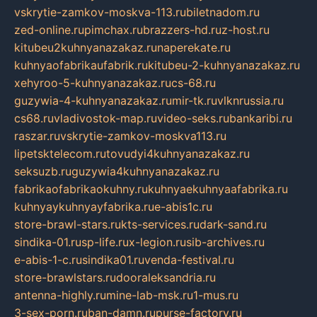
vskrytie-zamkov-moskva-113.ru
biletnadom.ru
zed-online.ru
pimchax.ru
brazzers-hd.ru
z-host.ru
kitubeu2kuhnyanazakaz.ru
naperekate.ru
kuhnyaofabrikaufabrik.ru
kitubeu-2-kuhnyanazakaz.ru
xehyroo-5-kuhnyanazakaz.ru
cs-68.ru
guzywia-4-kuhnyanazakaz.ru
mir-tk.ru
vlknrussia.ru
cs68.ru
vladivostok-map.ru
video-seks.ru
bankaribi.ru
raszar.ru
vskrytie-zamkov-moskva113.ru
lipetsktelecom.ru
tovudyi4kuhnyanazakaz.ru
seksuzb.ru
guzywia4kuhnyanazakaz.ru
fabrikaofabrikaokuhny.ru
kuhnyaekuhnyaafabrika.ru
kuhnyaykuhnyayfabrika.ru
e-abis1c.ru
store-brawl-stars.ru
kts-services.ru
dark-sand.ru
sindika-01.ru
sp-life.ru
x-legion.ru
sib-archives.ru
e-abis-1-c.ru
sindika01.ru
venda-festival.ru
store-brawlstars.ru
dooraleksandria.ru
antenna-highly.ru
mine-lab-msk.ru
1-mus.ru
3-sex-porn.ru
ban-damn.ru
purse-factory.ru