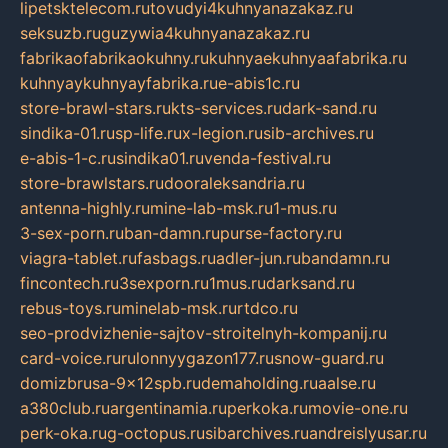
lipetsktelecom.ru
tovudyi4kuhnyanazakaz.ru
seksuzb.ru
guzywia4kuhnyanazakaz.ru
fabrikaofabrikaokuhny.ru
kuhnyaekuhnyaafabrika.ru
kuhnyaykuhnyayfabrika.ru
e-abis1c.ru
store-brawl-stars.ru
kts-services.ru
dark-sand.ru
sindika-01.ru
sp-life.ru
x-legion.ru
sib-archives.ru
e-abis-1-c.ru
sindika01.ru
venda-festival.ru
store-brawlstars.ru
dooraleksandria.ru
antenna-highly.ru
mine-lab-msk.ru
1-mus.ru
3-sex-porn.ru
ban-damn.ru
purse-factory.ru
viagra-tablet.ru
fasbags.ru
adler-jun.ru
bandamn.ru
fincontech.ru
3sexporn.ru
1mus.ru
darksand.ru
rebus-toys.ru
minelab-msk.ru
rtdco.ru
seo-prodvizhenie-sajtov-stroitelnyh-kompanij.ru
card-voice.ru
rulonnyygazon177.ru
snow-guard.ru
domizbrusa-9x12spb.ru
demaholding.ru
aalse.ru
a380club.ru
argentinamia.ru
perkoka.ru
movie-one.ru
perk-oka.ru
g-octopus.ru
sibarchives.ru
andreislyusar.ru