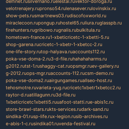
delfinet.ru
silvernano.ru
elestal.ru
vektor-doroga.ru
velotrenajery.ru
pronso54.ru
lenasever.ru
lovinskix.ru
show-pets.ru
smartnews03.ru
discofoxworld.ru
miraclecoon.ru
pongup.ru
hostel65.ru
liura.ru
glasspb.ru
firehunters.ru
gribowo.ru
gnalis.ru
bulkitula.ru
hometown-france.ru
1-xbeticricetc-1-xbetti-5.ru
shop-garena.ru
cricetc-1-xbetr-1-xbetcc-2.ru
one-life-story.ru
top-halyava.ru
accounts112.ru
poka-vse-doma-2.ru
3-d-file.ru
hahahaharms.ru
g2012.ru
tst-1.ru
shaggy-cat.ru
opsmgr.ru
ev-gallery.ru
g-2012.ru
ops-mgr.ru
accounts-112.ru
csm-demo.ru
poka-vse-doma2.ru
airgungames.ru
allseo-host.ru
tehosmotre.ru
varieta-yug.ru
cricetc1xbetr1xbetcc2.ru
raytor-d.ru
atillagunn.ru
3d-file.ru
1xbeticricetc1xbetti5.ru
uafoot-statti.ru
e-abis1c.ru
store-brawl-stars.ru
kts-services.ru
dark-sand.ru
sindika-01.ru
sp-life.ru
x-legion.ru
sib-archives.ru
e-abis-1-c.ru
sindika01.ru
venda-festival.ru