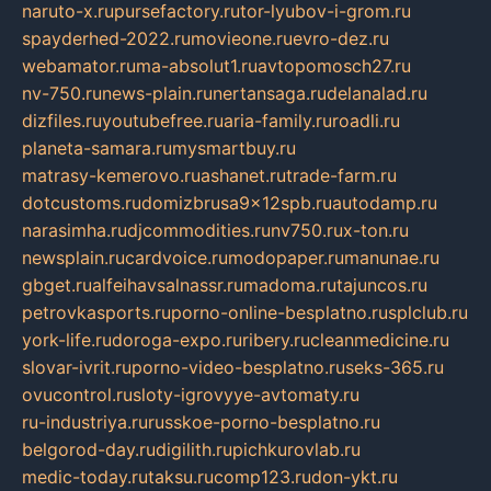
naruto-x.ru
pursefactory.ru
tor-lyubov-i-grom.ru
spayderhed-2022.ru
movieone.ru
evro-dez.ru
webamator.ru
ma-absolut1.ru
avtopomosch27.ru
nv-750.ru
news-plain.ru
nertansaga.ru
delanalad.ru
dizfiles.ru
youtubefree.ru
aria-family.ru
roadli.ru
planeta-samara.ru
mysmartbuy.ru
matrasy-kemerovo.ru
ashanet.ru
trade-farm.ru
dotcustoms.ru
domizbrusa9x12spb.ru
autodamp.ru
narasimha.ru
djcommodities.ru
nv750.ru
x-ton.ru
newsplain.ru
cardvoice.ru
modopaper.ru
manunae.ru
gbget.ru
alfeihavsalnassr.ru
madoma.ru
tajuncos.ru
petrovkasports.ru
porno-online-besplatno.ru
splclub.ru
york-life.ru
doroga-expo.ru
ribery.ru
cleanmedicine.ru
slovar-ivrit.ru
porno-video-besplatno.ru
seks-365.ru
ovucontrol.ru
sloty-igrovyye-avtomaty.ru
ru-industriya.ru
russkoe-porno-besplatno.ru
belgorod-day.ru
digilith.ru
pichkurovlab.ru
medic-today.ru
taksu.ru
comp123.ru
don-ykt.ru