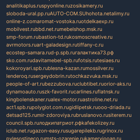
analitikaplus.ru
spyonline.ru
zosikamery.ru
sloboda-ural.pp.ru
AUTO-COM.SU
hohota.net
alimy.ru
online-z.com
aromat-vostoka.ru
otdelkaexp.ru
mobilvest.ru
bbd.net.ru
mebelshop.msk.ru
smp-forum.ru
bastion-td.ru
kosmoscreative.ru
avrmotors.ru
art-galadesign.ru
tiffany-c.ru
ecostep-samara.ru
d-p.spb.ru
галактика73.рф
sko.com.ru
davitamebel-spb.ru
fotsis.ru
tesiaes.ru
kokoroyari.spb.ru
blesna-kazan.ru
mossilver.ru
lenderoq.ru
sergeydobrin.ru
tochkazvuka.msk.ru
people-of-art.ru
bezzubova.ru
clubtibet.ru
orior-aks.ru
dynamoauto.ru
szk-favorit.ru
carlines.ru
flatnsk.ru
kingbolenskaner.ru
alex-motor.ru
astroline.net.ru
act1.spb.ru
polyglot.com.ru
gidlipetsk.ru
ooo-driada.ru
detsad125.ru
mir-zdoroviya.ru
bruslanovo.ru
siterem.ru
council.spb.ru
лодкипатриот.рф
kafekolizey.ru
iclub.net.ru
gazon-easy.ru
sugarepilekb.ru
grinox.ru
pylesostineco.ru
msts-ozarenie.ru
kameryjooan.ru