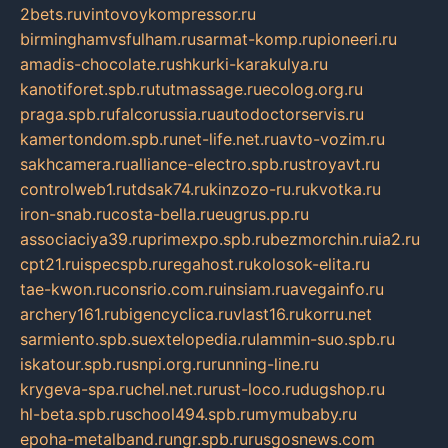
2bets.ru
vintovoykompressor.ru
birminghamvsfulham.ru
sarmat-komp.ru
pioneeri.ru
amadis-chocolate.ru
shkurki-karakulya.ru
kanotiforet.spb.ru
tutmassage.ru
ecolog.org.ru
praga.spb.ru
falcorussia.ru
autodoctorservis.ru
kamertondom.spb.ru
net-life.net.ru
avto-vozim.ru
sakhcamera.ru
alliance-electro.spb.ru
stroyavt.ru
controlweb1.ru
tdsak74.ru
kinzozo-ru.ru
kvotka.ru
iron-snab.ru
costa-bella.ru
eugrus.pp.ru
associaciya39.ru
primexpo.spb.ru
bezmorchin.ru
ia2.ru
cpt21.ru
ispecspb.ru
regahost.ru
kolosok-elita.ru
tae-kwon.ru
consrio.com.ru
insiam.ru
avegainfo.ru
archery161.ru
bigencyclica.ru
vlast16.ru
korru.net
sarmiento.spb.su
extelopedia.ru
lammin-suo.spb.ru
iskatour.spb.ru
snpi.org.ru
running-line.ru
krygeva-spa.ru
chel.net.ru
rust-loco.ru
dugshop.ru
hl-beta.spb.ru
school494.spb.ru
mymubaby.ru
epoha-metalband.ru
ngr.spb.ru
rusgosnews.com