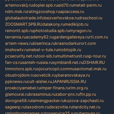
artemovskij.ru
dopler.spb.ru
aid70.ru
metall-perm.ru
ndm.msk.ru
ratingzooshop.ru
apiaccess.ru
globalautotrade.info
bezverhovskoe.ru
drsschool.ru
ZOOSMART.SPB.RU
dalakony.ru
medikijob.ru
remontt.spb.ru
photostudia.spb.ru
myragon.ru
terramia.ru
academy62.ru
gardengallereya.ru
rti.com.ru
artem-news.ru
biserinca.ru
krasnodarkurort.com
imshowtv.ru
mebel-v-tule.ru
mobtopik.ru
pcsecurity.net.ru
tool-sib.ru
multimetrunit.ru
sp-tour.ru
fan-cs.ru
santeh-russia.ru
symbian9.net.ru
DSHAIR.RU
tmmotors.spb.ru
xjocuricopii.com
musavtomat.msk.ru
obustrojdom.ru
sovetcik.ru
ybaranovskaya.ru
ppknews.ru
cult-alshei.ru
JAPANRUSSIA.RU
proekciyamebel.ru
imper-finans.ru
rim.org.ru
glamourai.ru
brassminus.ru
zabor-pro.ru
ftn.pp.ru
dorogoe58.ru
laimengpacker.ru
kuzova-zapchasti.ru
sageerp.ru
taxodrom.ru
dsrazvitie.ru
hardcity.net.ru
ratinghomegames.ru
topservice25.ru
gubernyan.ru