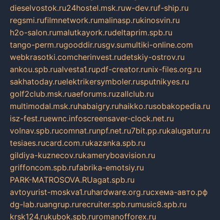
dieselvostok.ru
24hostel.msk.ru
w-dev.ru
f-ship.ru
regsmi.ru
filmnetwork.ru
malinasp.ru
kinosvin.ru
h2o-salon.ru
malutkayork.ru
deltaprim.spb.ru
tango-perm.ru
gooddir.ru
sgv.su
multiki-online.com
webkrasotki.com
cherinvest.ru
detskiy-ostrov.ru
ankou.spb.ru
alvesta1.ru
pdf-creator.ru
nix-files.org.ru
sakhatoday.ru
elektrikersymboler.ru
sputnikyes.ru
golf2club.msk.ru
aeforums.ru
zallclub.ru
multimodal.msk.ru
habaigry.ru
haikko.ru
sobakopedia.ru
isz-fest.ru
ewnc.info
screensaver-clock.net.ru
volnav.spb.ru
comnat.ru
npf.net.ru
7bit.pp.ru
kalugatur.ru
tesiaes.ru
card.com.ru
kazanka.spb.ru
gildiya-kuznecov.ru
kameryboavision.ru
griffoncom.spb.ru
fabrika-emotsiy.ru
PARK-MATROSOVA.RU
agat.spb.ru
avtoyurist-moskva1.ru
hardware.org.ru
схема-авто.рф
dg-lab.ru
angrup.ru
recruiter.spb.ru
music8.spb.ru
krsk124.ru
kubok.spb.ru
romanofforex.ru