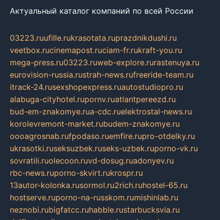
Актуальный каталог компаний по всей России
03223.ru
ufille.ru
krasotata.ru
prazdnikdushi.ru
veetbox.ru
cinemapost.ru
ciam-fr.ru
kraft-you.ru
mega-press.ru
03223.ru
web-explore.ru
rastenuya.ru
eurovision-russia.ru
strah-news.ru
freeride-team.ru
itrack-24.ru
sexshopexpress.ru
autostudiopro.ru
alabuga-cityhotel.ru
pornv.ru
atlantpereezd.ru
bud-em-znakomye.ru
a-cdc.ru
elektrostal-news.ru
korolevremont-market.ru
budem-znakomye.ru
oooagrosnab.ru
fpodaso.ru
emfire.ru
pro-otdelky.ru
ukrasotki.ru
seksuzbek.ru
seks-uzbek.ru
porno-vk.ru
sovratili.ru
olecoon.ru
vd-dosug.ru
adonyev.ru
rbc-news.ru
porno-skvirt.ru
krospr.ru
13autor-kolonka.ru
sormol.ru
2rich.ru
hostel-65.ru
hostserve.ru
porno-na-russkom.ru
mishinlab.ru
neznobi.ru
bigfatcc.ru
habble.ru
starbucksvia.ru