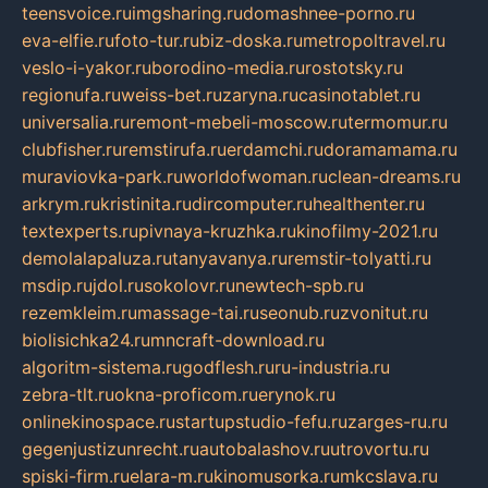
teensvoice.ru
imgsharing.ru
domashnee-porno.ru
eva-elfie.ru
foto-tur.ru
biz-doska.ru
metropoltravel.ru
veslo-i-yakor.ru
borodino-media.ru
rostotsky.ru
regionufa.ru
weiss-bet.ru
zaryna.ru
casinotablet.ru
universalia.ru
remont-mebeli-moscow.ru
termomur.ru
clubfisher.ru
remstirufa.ru
erdamchi.ru
doramamama.ru
muraviovka-park.ru
worldofwoman.ru
clean-dreams.ru
arkrym.ru
kristinita.ru
dircomputer.ru
healthenter.ru
textexperts.ru
pivnaya-kruzhka.ru
kinofilmy-2021.ru
demolalapaluza.ru
tanyavanya.ru
remstir-tolyatti.ru
msdip.ru
jdol.ru
sokolovr.ru
newtech-spb.ru
rezemkleim.ru
massage-tai.ru
seonub.ru
zvonitut.ru
biolisichka24.ru
mncraft-download.ru
algoritm-sistema.ru
godflesh.ru
ru-industria.ru
zebra-tlt.ru
okna-proficom.ru
erynok.ru
onlinekinospace.ru
startupstudio-fefu.ru
zarges-ru.ru
gegenjustizunrecht.ru
autobalashov.ru
utrovortu.ru
spiski-firm.ru
elara-m.ru
kinomusorka.ru
mkcslava.ru