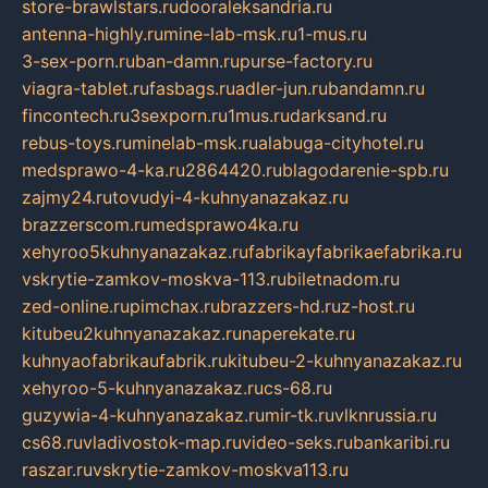
store-brawlstars.ru
dooraleksandria.ru
antenna-highly.ru
mine-lab-msk.ru
1-mus.ru
3-sex-porn.ru
ban-damn.ru
purse-factory.ru
viagra-tablet.ru
fasbags.ru
adler-jun.ru
bandamn.ru
fincontech.ru
3sexporn.ru
1mus.ru
darksand.ru
rebus-toys.ru
minelab-msk.ru
alabuga-cityhotel.ru
medsprawo-4-ka.ru
2864420.ru
blagodarenie-spb.ru
zajmy24.ru
tovudyi-4-kuhnyanazakaz.ru
brazzerscom.ru
medsprawo4ka.ru
xehyroo5kuhnyanazakaz.ru
fabrikayfabrikaefabrika.ru
vskrytie-zamkov-moskva-113.ru
biletnadom.ru
zed-online.ru
pimchax.ru
brazzers-hd.ru
z-host.ru
kitubeu2kuhnyanazakaz.ru
naperekate.ru
kuhnyaofabrikaufabrik.ru
kitubeu-2-kuhnyanazakaz.ru
xehyroo-5-kuhnyanazakaz.ru
cs-68.ru
guzywia-4-kuhnyanazakaz.ru
mir-tk.ru
vlknrussia.ru
cs68.ru
vladivostok-map.ru
video-seks.ru
bankaribi.ru
raszar.ru
vskrytie-zamkov-moskva113.ru