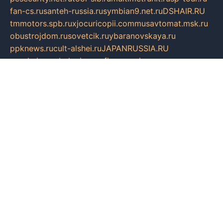
fan-cs.ru
santeh-russia.ru
symbian9.net.ru
DSHAIR.RU
tmmotors.spb.ru
xjocuricopii.com
musavtomat.msk.ru
obustrojdom.ru
sovetcik.ru
ybaranovskaya.ru
ppknews.ru
cult-alshei.ru
JAPANRUSSIA.RU
proekciyamebel.ru
imper-finans.ru
rim.org.ru
glamourai.ru
brassminus.ru
zabor-pro.ru
ftn.pp.ru
dorogoe58.ru
laimengpacker.ru
kuzova-zapchasti.ru
sageerp.ru
taxodrom.ru
dsrazvitie.ru
hardcity.net.ru
ratinghomegames.ru
topservice25.ru
gubernyan.ru
gtglasslined.ru
ii4.ru
tssport.spb.ru
andorra24.com
blackwallstreet.ru
oboimos.ru
optim-doors.com.ru
ikuch.ru
nycr.org.ru
npa21.ru
vremya-ch.spb.ru
desert000.ru
ivtorgi.ru
ifiori.ru
catalog-statei.ru
dcv.org.ru
spetsmaster174.ru
ipkameryhiseeu.ru
dum26.ru
ruspol.spb.ru
fr-opendp.ru
kam-solnyshko.ru
cheyenne-arapaho.ru
sevzapmetal.spb.ru
ted-lapidus.spb.ru
parasite-eliminator.ru
sigma-complete.ru
modernworld.ru
dama-moda.ru