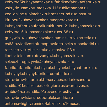
xehyroo5kuhnyanazakaz.ru
fabrikayfabrikaefabrika.ru
vskrytie-zamkov-moskva-113.ru
biletnadom.ru
zed-online.ru
pimchax.ru
brazzers-hd.ru
z-host.ru
kitubeu2kuhnyanazakaz.ru
naperekate.ru
kuhnyaofabrikaufabrik.ru
kitubeu-2-kuhnyanazakaz.ru
xehyroo-5-kuhnyanazakaz.ru
cs-68.ru
guzywia-4-kuhnyanazakaz.ru
mir-tk.ru
vlknrussia.ru
cs68.ru
vladivostok-map.ru
video-seks.ru
bankaribi.ru
raszar.ru
vskrytie-zamkov-moskva113.ru
lipetsktelecom.ru
tovudyi4kuhnyanazakaz.ru
seksuzb.ru
guzywia4kuhnyanazakaz.ru
fabrikaofabrikaokuhny.ru
kuhnyaekuhnyaafabrika.ru
kuhnyaykuhnyayfabrika.ru
e-abis1c.ru
store-brawl-stars.ru
kts-services.ru
dark-sand.ru
sindika-01.ru
sp-life.ru
x-legion.ru
sib-archives.ru
e-abis-1-c.ru
sindika01.ru
venda-festival.ru
store-brawlstars.ru
dooraleksandria.ru
antenna-highly.ru
mine-lab-msk.ru
1-mus.ru