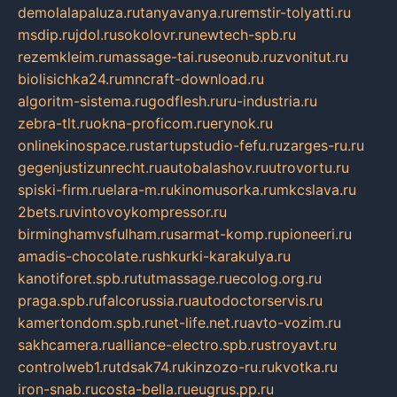
demolalapaluza.ru
tanyavanya.ru
remstir-tolyatti.ru
msdip.ru
jdol.ru
sokolovr.ru
newtech-spb.ru
rezemkleim.ru
massage-tai.ru
seonub.ru
zvonitut.ru
biolisichka24.ru
mncraft-download.ru
algoritm-sistema.ru
godflesh.ru
ru-industria.ru
zebra-tlt.ru
okna-proficom.ru
erynok.ru
onlinekinospace.ru
startupstudio-fefu.ru
zarges-ru.ru
gegenjustizunrecht.ru
autobalashov.ru
utrovortu.ru
spiski-firm.ru
elara-m.ru
kinomusorka.ru
mkcslava.ru
2bets.ru
vintovoykompressor.ru
birminghamvsfulham.ru
sarmat-komp.ru
pioneeri.ru
amadis-chocolate.ru
shkurki-karakulya.ru
kanotiforet.spb.ru
tutmassage.ru
ecolog.org.ru
praga.spb.ru
falcorussia.ru
autodoctorservis.ru
kamertondom.spb.ru
net-life.net.ru
avto-vozim.ru
sakhcamera.ru
alliance-electro.spb.ru
stroyavt.ru
controlweb1.ru
tdsak74.ru
kinzozo-ru.ru
kvotka.ru
iron-snab.ru
costa-bella.ru
eugrus.pp.ru