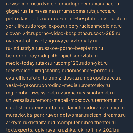
newsplain.ru
cardvoice.ru
modopaper.ru
manunae.ru
gbget.ru
alfeihavsalnassr.ru
madoma.ru
tajuncos.ru
petrovkasports.ru
porno-online-besplatno.ru
splclub.ru
york-life.ru
doroga-expo.ru
ribery.ru
cleanmedicine.ru
slovar-ivrit.ru
porno-video-besplatno.ru
seks-365.ru
ovucontrol.ru
sloty-igrovyye-avtomaty.ru
ru-industriya.ru
russkoe-porno-besplatno.ru
belgorod-day.ru
digilith.ru
pichkurovlab.ru
medic-today.ru
taksu.ru
comp123.ru
don-ykt.ru
teensvoice.ru
imgsharing.ru
domashnee-porno.ru
eva-elfie.ru
foto-tur.ru
biz-doska.ru
metropoltravel.ru
veslo-i-yakor.ru
borodino-media.ru
rostotsky.ru
regionufa.ru
weiss-bet.ru
zaryna.ru
casinotablet.ru
universalia.ru
remont-mebeli-moscow.ru
termomur.ru
clubfisher.ru
remstirufa.ru
erdamchi.ru
doramamama.ru
muraviovka-park.ru
worldofwoman.ru
clean-dreams.ru
arkrym.ru
kristinita.ru
dircomputer.ru
healthenter.ru
textexperts.ru
pivnaya-kruzhka.ru
kinofilmy-2021.ru