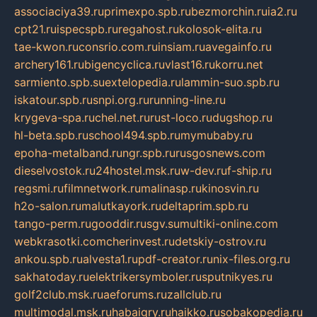
associaciya39.ru
primexpo.spb.ru
bezmorchin.ru
ia2.ru
cpt21.ru
ispecspb.ru
regahost.ru
kolosok-elita.ru
tae-kwon.ru
consrio.com.ru
insiam.ru
avegainfo.ru
archery161.ru
bigencyclica.ru
vlast16.ru
korru.net
sarmiento.spb.su
extelopedia.ru
lammin-suo.spb.ru
iskatour.spb.ru
snpi.org.ru
running-line.ru
krygeva-spa.ru
chel.net.ru
rust-loco.ru
dugshop.ru
hl-beta.spb.ru
school494.spb.ru
mymubaby.ru
epoha-metalband.ru
ngr.spb.ru
rusgosnews.com
dieselvostok.ru
24hostel.msk.ru
w-dev.ru
f-ship.ru
regsmi.ru
filmnetwork.ru
malinasp.ru
kinosvin.ru
h2o-salon.ru
malutkayork.ru
deltaprim.spb.ru
tango-perm.ru
gooddir.ru
sgv.su
multiki-online.com
webkrasotki.com
cherinvest.ru
detskiy-ostrov.ru
ankou.spb.ru
alvesta1.ru
pdf-creator.ru
nix-files.org.ru
sakhatoday.ru
elektrikersymboler.ru
sputnikyes.ru
golf2club.msk.ru
aeforums.ru
zallclub.ru
multimodal.msk.ru
habaigry.ru
haikko.ru
sobakopedia.ru