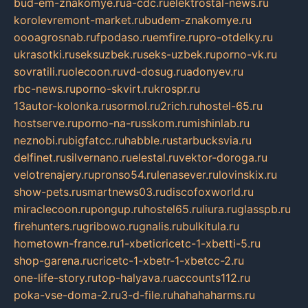
bud-em-znakomye.ru
a-cdc.ru
elektrostal-news.ru
korolevremont-market.ru
budem-znakomye.ru
oooagrosnab.ru
fpodaso.ru
emfire.ru
pro-otdelky.ru
ukrasotki.ru
seksuzbek.ru
seks-uzbek.ru
porno-vk.ru
sovratili.ru
olecoon.ru
vd-dosug.ru
adonyev.ru
rbc-news.ru
porno-skvirt.ru
krospr.ru
13autor-kolonka.ru
sormol.ru
2rich.ru
hostel-65.ru
hostserve.ru
porno-na-russkom.ru
mishinlab.ru
neznobi.ru
bigfatcc.ru
habble.ru
starbucksvia.ru
delfinet.ru
silvernano.ru
elestal.ru
vektor-doroga.ru
velotrenajery.ru
pronso54.ru
lenasever.ru
lovinskix.ru
show-pets.ru
smartnews03.ru
discofoxworld.ru
miraclecoon.ru
pongup.ru
hostel65.ru
liura.ru
glasspb.ru
firehunters.ru
gribowo.ru
gnalis.ru
bulkitula.ru
hometown-france.ru
1-xbeticricetc-1-xbetti-5.ru
shop-garena.ru
cricetc-1-xbetr-1-xbetcc-2.ru
one-life-story.ru
top-halyava.ru
accounts112.ru
poka-vse-doma-2.ru
3-d-file.ru
hahahaharms.ru