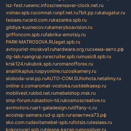
isz-fest.ru
ewnc.info
screensaver-clock.net.ru
volnav.spb.ru
comnat.ru
npf.net.ru
7bit.pp.ru
kalugatur.ru
tesiaes.ru
card.com.ru
kazanka.spb.ru
gildiya-kuznecov.ru
kameryboavision.ru
griffoncom.spb.ru
fabrika-emotsiy.ru
PARK-MATROSOVA.RU
agat.spb.ru
avtoyurist-moskva1.ru
hardware.org.ru
схема-авто.рф
dg-lab.ru
angrup.ru
recruiter.spb.ru
music8.spb.ru
krsk124.ru
kubok.spb.ru
romanofforex.ru
analitikaplus.ru
spyonline.ru
zosikamery.ru
sloboda-ural.pp.ru
AUTO-COM.SU
hohota.net
alimy.ru
online-z.com
aromat-vostoka.ru
otdelkaexp.ru
mobilvest.ru
bbd.net.ru
mebelshop.msk.ru
smp-forum.ru
bastion-td.ru
kosmoscreative.ru
avrmotors.ru
art-galadesign.ru
tiffany-c.ru
ecostep-samara.ru
d-p.spb.ru
галактика73.рф
sko.com.ru
davitamebel-spb.ru
fotsis.ru
tesiaes.ru
kokoroyari.spb.ru
blesna-kazan.ru
mossilver.ru