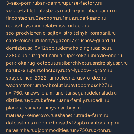
3-sex-porn.ru
ban-damn.ru
purse-factory.ru
viagra-tablet.ru
fasbags.ru
adler-jun.ru
bandamn.ru
fincontech.ru
3sexporn.ru
1mus.ru
darksand.ru
rebus-toys.ru
minelab-msk.ru
rtdco.ru
seo-prodvizhenie-sajtov-stroitelnyh-kompanij.ru
card-voice.ru
rulonnyygazon177.ru
snow-guard.ru
domizbrusa-9x12spb.ru
demaholding.ru
aalse.ru
a380club.ru
argentinamia.ru
perkoka.ru
movie-one.ru
perk-oka.ru
g-octopus.ru
sibarchives.ru
andreislyusar.ru
naruto-x.ru
pursefactory.ru
tor-lyubov-i-grom.ru
spayderhed-2022.ru
movieone.ru
evro-dez.ru
webamator.ru
ma-absolut1.ru
avtopomosch27.ru
nv-750.ru
news-plain.ru
nertansaga.ru
delanalad.ru
dizfiles.ru
youtubefree.ru
aria-family.ru
roadli.ru
planeta-samara.ru
mysmartbuy.ru
matrasy-kemerovo.ru
ashanet.ru
trade-farm.ru
dotcustoms.ru
domizbrusa9x12spb.ru
autodamp.ru
narasimha.ru
djcommodities.ru
nv750.ru
x-ton.ru