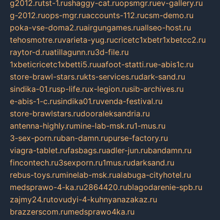
g2012.ru
tst-1.ru
shaggy-cat.ru
opsmgr.ru
ev-gallery.ru
g-2012.ru
ops-mgr.ru
accounts-112.ru
csm-demo.ru
poka-vse-doma2.ru
airgungames.ru
allseo-host.ru
tehosmotre.ru
varieta-yug.ru
cricetc1xbetr1xbetcc2.ru
raytor-d.ru
atillagunn.ru
3d-file.ru
1xbeticricetc1xbetti5.ru
uafoot-statti.ru
e-abis1c.ru
store-brawl-stars.ru
kts-services.ru
dark-sand.ru
sindika-01.ru
sp-life.ru
x-legion.ru
sib-archives.ru
e-abis-1-c.ru
sindika01.ru
venda-festival.ru
store-brawlstars.ru
dooraleksandria.ru
antenna-highly.ru
mine-lab-msk.ru
1-mus.ru
3-sex-porn.ru
ban-damn.ru
purse-factory.ru
viagra-tablet.ru
fasbags.ru
adler-jun.ru
bandamn.ru
fincontech.ru
3sexporn.ru
1mus.ru
darksand.ru
rebus-toys.ru
minelab-msk.ru
alabuga-cityhotel.ru
medsprawo-4-ka.ru
2864420.ru
blagodarenie-spb.ru
zajmy24.ru
tovudyi-4-kuhnyanazakaz.ru
brazzerscom.ru
medsprawo4ka.ru