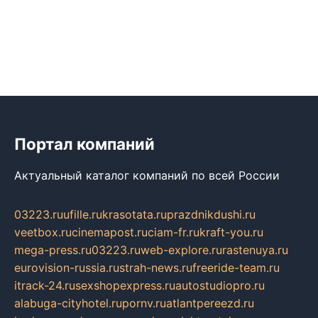
Портал компаний
Актуальный каталог компаний по всей России
03223.ru
ufille.ru
krasotata.ru
prazdnikdushi.ru
veetbox.ru
cinemapost.ru
ciam-fr.ru
kraft-you.ru
mega-press.ru
03223.ru
web-explore.ru
rastenuya.ru
eurovision-russia.ru
strah-news.ru
freeride-team.ru
itrack-24.ru
sexshopexpress.ru
autostudiopro.ru
alabuga-cityhotel.ru
pornv.ru
atlantpereezd.ru