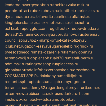
lenderoq.ru
sergeydobrin.ru
tochkazvuka.msk.ru
people-of-art.ru
bezzubova.ru
clubtibet.ru
orior-aks.ru
dynamoauto.ru
szk-favorit.ru
carlines.ru
flatnsk.ru
kingbolenskaner.ru
alex-motor.ru
astroline.net.ru
act1.spb.ru
polyglot.com.ru
gidlipetsk.ru
ooo-driada.ru
detsad125.ru
mir-zdoroviya.ru
bruslanovo.ru
siterem.ru
council.spb.ru
лодкипатриот.рф
kafekolizey.ru
iclub.net.ru
gazon-easy.ru
sugarepilekb.ru
grinox.ru
pylesostineco.ru
msts-ozarenie.ru
kameryjooan.ru
artemovskij.ru
dopler.spb.ru
aid70.ru
metall-perm.ru
ndm.msk.ru
ratingzooshop.ru
apiaccess.ru
globalautotrade.info
bezverhovskoe.ru
drsschool.ru
ZOOSMART.SPB.RU
dalakony.ru
medikijob.ru
remontt.spb.ru
photostudia.spb.ru
myragon.ru
terramia.ru
academy62.ru
gardengallereya.ru
rti.com.ru
artem-news.ru
biserinca.ru
krasnodarkurort.com
imshowtv.ru
mebel-v-tule.ru
mobtopik.ru
pcsecurity.net.ru
tool-sib.ru
multimetrunit.ru
sp-tour.ru