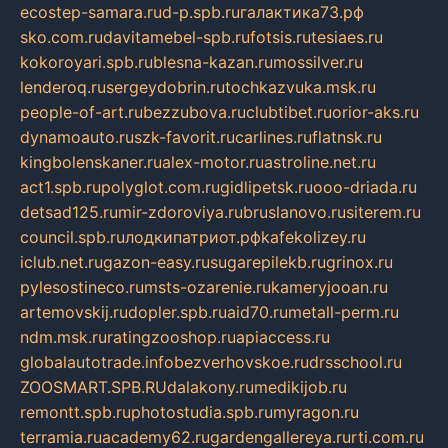
ecostep-samara.ru
d-p.spb.ru
галактика73.рф
sko.com.ru
davitamebel-spb.ru
fotsis.ru
tesiaes.ru
kokoroyari.spb.ru
blesna-kazan.ru
mossilver.ru
lenderoq.ru
sergeydobrin.ru
tochkazvuka.msk.ru
people-of-art.ru
bezzubova.ru
clubtibet.ru
orior-aks.ru
dynamoauto.ru
szk-favorit.ru
carlines.ru
flatnsk.ru
kingbolenskaner.ru
alex-motor.ru
astroline.net.ru
act1.spb.ru
polyglot.com.ru
gidlipetsk.ru
ooo-driada.ru
detsad125.ru
mir-zdoroviya.ru
bruslanovo.ru
siterem.ru
council.spb.ru
лодкипатриот.рф
kafekolizey.ru
iclub.net.ru
gazon-easy.ru
sugarepilekb.ru
grinox.ru
pylesostineco.ru
msts-ozarenie.ru
kameryjooan.ru
artemovskij.ru
dopler.spb.ru
aid70.ru
metall-perm.ru
ndm.msk.ru
ratingzooshop.ru
apiaccess.ru
globalautotrade.info
bezverhovskoe.ru
drsschool.ru
ZOOSMART.SPB.RU
dalakony.ru
medikijob.ru
remontt.spb.ru
photostudia.spb.ru
myragon.ru
terramia.ru
academy62.ru
gardengallereya.ru
rti.com.ru