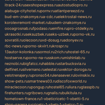
itrack-24.ru
sexshopexpress.ru
autostudiopro.ru
alabuga-cityhotel.ru
pornv.ru
atlantpereezd.ru
bud-em-znakomye.ru
a-cdc.ru
elektrostal-news.ru
korolevremont-market.ru
budem-znakomye.ru
oooagrosnab.ru
fpodaso.ru
emfire.ru
pro-otdelky.ru
ukrasotki.ru
seksuzbek.ru
seks-uzbek.ru
porno-vk.ru
sovratili.ru
olecoon.ru
vd-dosug.ru
adonyev.ru
rbc-news.ru
porno-skvirt.ru
krospr.ru
13autor-kolonka.ru
sormol.ru
2rich.ru
hostel-65.ru
hostserve.ru
porno-na-russkom.ru
mishinlab.ru
neznobi.ru
bigfatcc.ru
habble.ru
starbucksvia.ru
delfinet.ru
silvernano.ru
elestal.ru
vektor-doroga.ru
velotrenajery.ru
pronso54.ru
lenasever.ru
lovinskix.ru
show-pets.ru
smartnews03.ru
discofoxworld.ru
miraclecoon.ru
pongup.ru
hostel65.ru
liura.ru
glasspb.ru
firehunters.ru
gribowo.ru
gnalis.ru
bulkitula.ru
hometown-france.ru
1-xbeticricetc-1-xbetti-5.ru
shop-garena.ru
cricetc-1-xbetr-1-xbetcc-2.ru