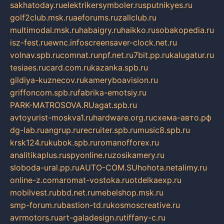
sakhatoday.ru
elektrikersymboler.ru
sputnikyes.ru
golf2club.msk.ru
aeforums.ru
zallclub.ru
multimodal.msk.ru
habaigry.ru
haikko.ru
sobakopedia.ru
isz-fest.ru
ewnc.info
screensaver-clock.net.ru
volnav.spb.ru
comnat.ru
npf.net.ru
7bit.pp.ru
kalugatur.ru
tesiaes.ru
card.com.ru
kazanka.spb.ru
gildiya-kuznecov.ru
kameryboavision.ru
griffoncom.spb.ru
fabrika-emotsiy.ru
PARK-MATROSOVA.RU
agat.spb.ru
avtoyurist-moskva1.ru
hardware.org.ru
схема-авто.рф
dg-lab.ru
angrup.ru
recruiter.spb.ru
music8.spb.ru
krsk124.ru
kubok.spb.ru
romanofforex.ru
analitikaplus.ru
spyonline.ru
zosikamery.ru
sloboda-ural.pp.ru
AUTO-COM.SU
hohota.net
alimy.ru
online-z.com
aromat-vostoka.ru
otdelkaexp.ru
mobilvest.ru
bbd.net.ru
mebelshop.msk.ru
smp-forum.ru
bastion-td.ru
kosmoscreative.ru
avrmotors.ru
art-galadesign.ru
tiffany-c.ru