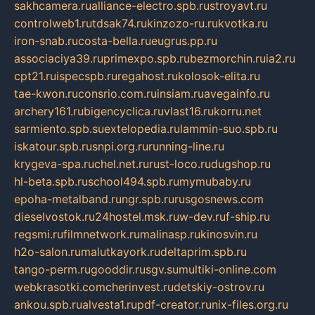
sakhcamera.ru
alliance-electro.spb.ru
stroyavt.ru
controlweb1.ru
tdsak74.ru
kinzozo-ru.ru
kvotka.ru
iron-snab.ru
costa-bella.ru
eugrus.pp.ru
associaciya39.ru
primexpo.spb.ru
bezmorchin.ru
ia2.ru
cpt21.ru
ispecspb.ru
regahost.ru
kolosok-elita.ru
tae-kwon.ru
consrio.com.ru
insiam.ru
avegainfo.ru
archery161.ru
bigencyclica.ru
vlast16.ru
korru.net
sarmiento.spb.su
extelopedia.ru
lammin-suo.spb.ru
iskatour.spb.ru
snpi.org.ru
running-line.ru
krygeva-spa.ru
chel.net.ru
rust-loco.ru
dugshop.ru
hl-beta.spb.ru
school494.spb.ru
mymubaby.ru
epoha-metalband.ru
ngr.spb.ru
rusgosnews.com
dieselvostok.ru
24hostel.msk.ru
w-dev.ru
f-ship.ru
regsmi.ru
filmnetwork.ru
malinasp.ru
kinosvin.ru
h2o-salon.ru
malutkayork.ru
deltaprim.spb.ru
tango-perm.ru
gooddir.ru
sgv.su
multiki-online.com
webkrasotki.com
cherinvest.ru
detskiy-ostrov.ru
ankou.spb.ru
alvesta1.ru
pdf-creator.ru
nix-files.org.ru