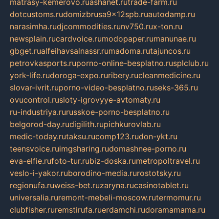
matrasy-kemerovo.ru
ashanet.ru
trade-farm.ru
dotcustoms.ru
domizbrusa9x12spb.ru
autodamp.ru
narasimha.ru
djcommodities.ru
nv750.ru
x-ton.ru
newsplain.ru
cardvoice.ru
modopaper.ru
manunae.ru
gbget.ru
alfeihavsalnassr.ru
madoma.ru
tajuncos.ru
petrovkasports.ru
porno-online-besplatno.ru
splclub.ru
york-life.ru
doroga-expo.ru
ribery.ru
cleanmedicine.ru
slovar-ivrit.ru
porno-video-besplatno.ru
seks-365.ru
ovucontrol.ru
sloty-igrovyye-avtomaty.ru
ru-industriya.ru
russkoe-porno-besplatno.ru
belgorod-day.ru
digilith.ru
pichkurovlab.ru
medic-today.ru
taksu.ru
comp123.ru
don-ykt.ru
teensvoice.ru
imgsharing.ru
domashnee-porno.ru
eva-elfie.ru
foto-tur.ru
biz-doska.ru
metropoltravel.ru
veslo-i-yakor.ru
borodino-media.ru
rostotsky.ru
regionufa.ru
weiss-bet.ru
zaryna.ru
casinotablet.ru
universalia.ru
remont-mebeli-moscow.ru
termomur.ru
clubfisher.ru
remstirufa.ru
erdamchi.ru
doramamama.ru