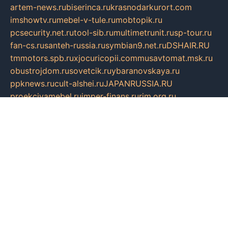
artem-news.ru
biserinca.ru
krasnodarkurort.com
imshowtv.ru
mebel-v-tule.ru
mobtopik.ru
pcsecurity.net.ru
tool-sib.ru
multimetrunit.ru
sp-tour.ru
fan-cs.ru
santeh-russia.ru
symbian9.net.ru
DSHAIR.RU
tmmotors.spb.ru
xjocuricopii.com
musavtomat.msk.ru
obustrojdom.ru
sovetcik.ru
ybaranovskaya.ru
ppknews.ru
cult-alshei.ru
JAPANRUSSIA.RU
proekciyamebel.ru
imper-finans.ru
rim.org.ru
glamourai.ru
brassminus.ru
zabor-pro.ru
ftn.pp.ru
dorogoe58.ru
laimengpacker.ru
kuzova-zapchasti.ru
sageerp.ru
taxodrom.ru
dsrazvitie.ru
hardcity.net.ru
ratinghomegames.ru
topservice25.ru
gubernyan.ru
gtglasslined.ru
ii4.ru
tssport.spb.ru
andorra24.com
blackwallstreet.ru
oboimos.ru
optim-doors.com.ru
ikuch.ru
nycr.org.ru
npa21.ru
vremya-ch.spb.ru
desert000.ru
ivtorgi.ru
ifiori.ru
catalog-statei.ru
dcv.org.ru
spetsmaster174.ru
ipkameryhiseeu.ru
dum26.ru
ruspol.spb.ru
fr-opendp.ru
kam-solnyshko.ru