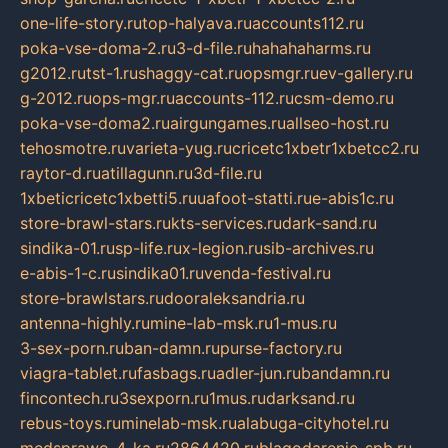
one-life-story.ru
top-halyava.ru
accounts112.ru
poka-vse-doma-2.ru
3-d-file.ru
hahahaharms.ru
g2012.ru
tst-1.ru
shaggy-cat.ru
opsmgr.ru
ev-gallery.ru
g-2012.ru
ops-mgr.ru
accounts-112.ru
csm-demo.ru
poka-vse-doma2.ru
airgungames.ru
allseo-host.ru
tehosmotre.ru
varieta-yug.ru
cricetc1xbetr1xbetcc2.ru
raytor-d.ru
atillagunn.ru
3d-file.ru
1xbeticricetc1xbetti5.ru
uafoot-statti.ru
e-abis1c.ru
store-brawl-stars.ru
kts-services.ru
dark-sand.ru
sindika-01.ru
sp-life.ru
x-legion.ru
sib-archives.ru
e-abis-1-c.ru
sindika01.ru
venda-festival.ru
store-brawlstars.ru
dooraleksandria.ru
antenna-highly.ru
mine-lab-msk.ru
1-mus.ru
3-sex-porn.ru
ban-damn.ru
purse-factory.ru
viagra-tablet.ru
fasbags.ru
adler-jun.ru
bandamn.ru
fincontech.ru
3sexporn.ru
1mus.ru
darksand.ru
rebus-toys.ru
minelab-msk.ru
alabuga-cityhotel.ru