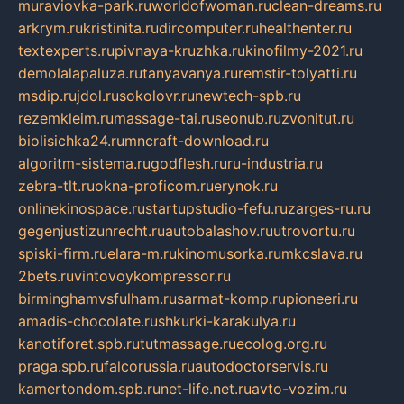
muraviovka-park.ru
worldofwoman.ru
clean-dreams.ru
arkrym.ru
kristinita.ru
dircomputer.ru
healthenter.ru
textexperts.ru
pivnaya-kruzhka.ru
kinofilmy-2021.ru
demolalapaluza.ru
tanyavanya.ru
remstir-tolyatti.ru
msdip.ru
jdol.ru
sokolovr.ru
newtech-spb.ru
rezemkleim.ru
massage-tai.ru
seonub.ru
zvonitut.ru
biolisichka24.ru
mncraft-download.ru
algoritm-sistema.ru
godflesh.ru
ru-industria.ru
zebra-tlt.ru
okna-proficom.ru
erynok.ru
onlinekinospace.ru
startupstudio-fefu.ru
zarges-ru.ru
gegenjustizunrecht.ru
autobalashov.ru
utrovortu.ru
spiski-firm.ru
elara-m.ru
kinomusorka.ru
mkcslava.ru
2bets.ru
vintovoykompressor.ru
birminghamvsfulham.ru
sarmat-komp.ru
pioneeri.ru
amadis-chocolate.ru
shkurki-karakulya.ru
kanotiforet.spb.ru
tutmassage.ru
ecolog.org.ru
praga.spb.ru
falcorussia.ru
autodoctorservis.ru
kamertondom.spb.ru
net-life.net.ru
avto-vozim.ru