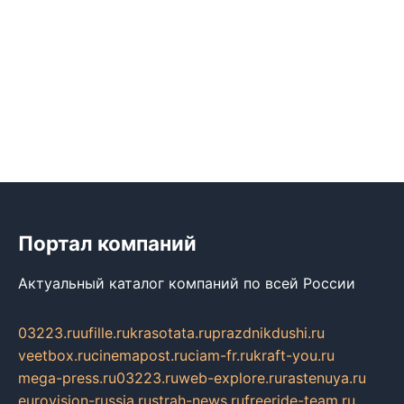
Портал компаний
Актуальный каталог компаний по всей России
03223.ru
ufille.ru
krasotata.ru
prazdnikdushi.ru
veetbox.ru
cinemapost.ru
ciam-fr.ru
kraft-you.ru
mega-press.ru
03223.ru
web-explore.ru
rastenuya.ru
eurovision-russia.ru
strah-news.ru
freeride-team.ru