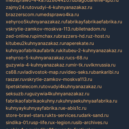
medsprawo-4-ka.ru
2864420.ru
blagodarenie-spb.ru
zajmy24.ru
tovudyi-4-kuhnyanazakaz.ru
brazzerscom.ru
medsprawo4ka.ru
xehyroo5kuhnyanazakaz.ru
fabrikayfabrikaefabrika.ru
vskrytie-zamkov-moskva-113.ru
biletnadom.ru
zed-online.ru
pimchax.ru
brazzers-hd.ru
z-host.ru
kitubeu2kuhnyanazakaz.ru
naperekate.ru
kuhnyaofabrikaufabrik.ru
kitubeu-2-kuhnyanazakaz.ru
xehyroo-5-kuhnyanazakaz.ru
cs-68.ru
guzywia-4-kuhnyanazakaz.ru
mir-tk.ru
vlknrussia.ru
cs68.ru
vladivostok-map.ru
video-seks.ru
bankaribi.ru
raszar.ru
vskrytie-zamkov-moskva113.ru
lipetsktelecom.ru
tovudyi4kuhnyanazakaz.ru
seksuzb.ru
guzywia4kuhnyanazakaz.ru
fabrikaofabrikaokuhny.ru
kuhnyaekuhnyaafabrika.ru
kuhnyaykuhnyayfabrika.ru
e-abis1c.ru
store-brawl-stars.ru
kts-services.ru
dark-sand.ru
sindika-01.ru
sp-life.ru
x-legion.ru
sib-archives.ru