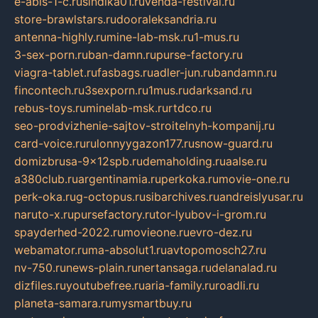
e-abis-1-c.ru
sindika01.ru
venda-festival.ru
store-brawlstars.ru
dooraleksandria.ru
antenna-highly.ru
mine-lab-msk.ru
1-mus.ru
3-sex-porn.ru
ban-damn.ru
purse-factory.ru
viagra-tablet.ru
fasbags.ru
adler-jun.ru
bandamn.ru
fincontech.ru
3sexporn.ru
1mus.ru
darksand.ru
rebus-toys.ru
minelab-msk.ru
rtdco.ru
seo-prodvizhenie-sajtov-stroitelnyh-kompanij.ru
card-voice.ru
rulonnyygazon177.ru
snow-guard.ru
domizbrusa-9x12spb.ru
demaholding.ru
aalse.ru
a380club.ru
argentinamia.ru
perkoka.ru
movie-one.ru
perk-oka.ru
g-octopus.ru
sibarchives.ru
andreislyusar.ru
naruto-x.ru
pursefactory.ru
tor-lyubov-i-grom.ru
spayderhed-2022.ru
movieone.ru
evro-dez.ru
webamator.ru
ma-absolut1.ru
avtopomosch27.ru
nv-750.ru
news-plain.ru
nertansaga.ru
delanalad.ru
dizfiles.ru
youtubefree.ru
aria-family.ru
roadli.ru
planeta-samara.ru
mysmartbuy.ru