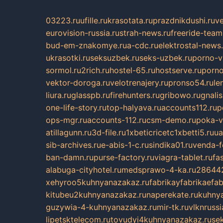
03223.ru
ufille.ru
krasotata.ru
prazdnikdushi.ru
v
eurovision-russia.ru
strah-news.ru
freeride-team
bud-em-znakomye.ru
a-cdc.ru
elektrostal-news.
ukrasotki.ru
seksuzbek.ru
seks-uzbek.ru
porno-v
sormol.ru
2rich.ru
hostel-65.ru
hostserve.ru
porno
vektor-doroga.ru
velotrenajery.ru
pronso54.ru
le
liura.ru
glasspb.ru
firehunters.ru
gribowo.ru
gnalis
one-life-story.ru
top-halyava.ru
accounts112.ru
p
ops-mgr.ru
accounts-112.ru
csm-demo.ru
poka-v
atillagunn.ru
3d-file.ru
1xbeticricetc1xbetti5.ru
ua
sib-archives.ru
e-abis-1-c.ru
sindika01.ru
venda-fe
ban-damn.ru
purse-factory.ru
viagra-tablet.ru
fa
alabuga-cityhotel.ru
medsprawo-4-ka.ru
286442
xehyroo5kuhnyanazakaz.ru
fabrikayfabrikaefab
kitubeu2kuhnyanazakaz.ru
naperekate.ru
kuhnya
guzywia-4-kuhnyanazakaz.ru
mir-tk.ru
vlknrussi
lipetsktelecom.ru
tovudyi4kuhnyanazakaz.ru
se