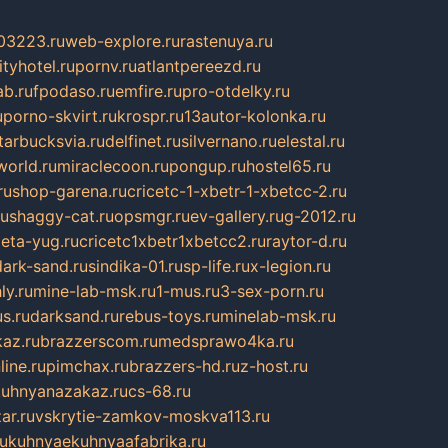
03223.ru
web-explore.ru
rastenuya.ru
tyhotel.ru
pornv.ru
atlantpereezd.ru
b.ru
fpodaso.ru
emfire.ru
pro-otdelky.ru
u
porno-skvirt.ru
krospr.ru
13autor-kolonka.ru
tarbucksvia.ru
delfinet.ru
silvernano.ru
elestal.ru
world.ru
miraclecoon.ru
pongup.ru
hostel65.ru
ru
shop-garena.ru
cricetc-1-xbetr-1-xbetcc-2.ru
ru
shaggy-cat.ru
opsmgr.ru
ev-gallery.ru
g-2012.ru
ieta-yug.ru
cricetc1xbetr1xbetcc2.ru
raytor-d.ru
dark-sand.ru
sindika-01.ru
sp-life.ru
x-legion.ru
ly.ru
mine-lab-msk.ru
1-mus.ru
3-sex-porn.ru
s.ru
darksand.ru
rebus-toys.ru
minelab-msk.ru
az.ru
brazzerscom.ru
medsprawo4ka.ru
line.ru
pimchax.ru
brazzers-hd.ru
z-host.ru
uhnyanazakaz.ru
cs-68.ru
ar.ru
vskrytie-zamkov-moskva113.ru
ru
kuhnyaekuhnyaafabrika.ru