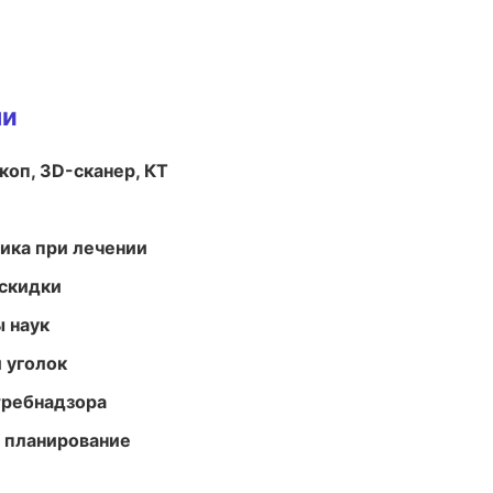
ми
оп, 3D-сканер, КТ
тика при лечении
скидки
ы наук
 уголок
требнадзора
 планирование