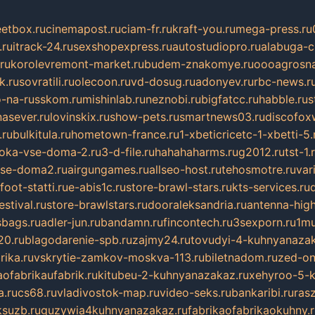
eetbox.ru
cinemapost.ru
ciam-fr.ru
kraft-you.ru
mega-press.ru
.ru
itrack-24.ru
sexshopexpress.ru
autostudiopro.ru
alabuga-ci
ru
korolevremont-market.ru
budem-znakomye.ru
oooagrosna
k.ru
sovratili.ru
olecoon.ru
vd-dosug.ru
adonyev.ru
rbc-news.r
-na-russkom.ru
mishinlab.ru
neznobi.ru
bigfatcc.ru
habble.ru
s
nasever.ru
lovinskix.ru
show-pets.ru
smartnews03.ru
discofox
.ru
bulkitula.ru
hometown-france.ru
1-xbeticricetc-1-xbetti-5.
oka-vse-doma-2.ru
3-d-file.ru
hahahaharms.ru
g2012.ru
tst-1.
se-doma2.ru
airgungames.ru
allseo-host.ru
tehosmotre.ru
var
foot-statti.ru
e-abis1c.ru
store-brawl-stars.ru
kts-services.ru
stival.ru
store-brawlstars.ru
dooraleksandria.ru
antenna-high
sbags.ru
adler-jun.ru
bandamn.ru
fincontech.ru
3sexporn.ru
1mu
0.ru
blagodarenie-spb.ru
zajmy24.ru
tovudyi-4-kuhnyanazak
rika.ru
vskrytie-zamkov-moskva-113.ru
biletnadom.ru
zed-on
ofabrikaufabrik.ru
kitubeu-2-kuhnyanazakaz.ru
xehyroo-5-k
a.ru
cs68.ru
vladivostok-map.ru
video-seks.ru
bankaribi.ru
rasz
ksuzb.ru
guzywia4kuhnyanazakaz.ru
fabrikaofabrikaokuhny.