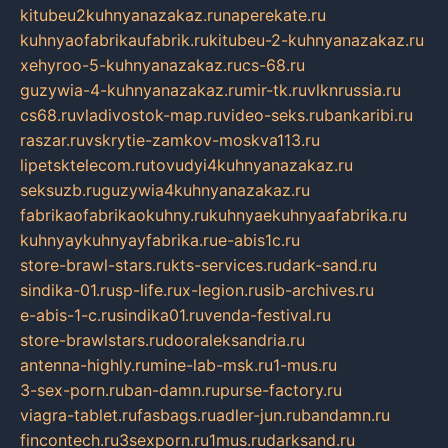
kitubeu2kuhnyanazakaz.ru
naperekate.ru
kuhnyaofabrikaufabrik.ru
kitubeu-2-kuhnyanazakaz.ru
xehyroo-5-kuhnyanazakaz.ru
cs-68.ru
guzywia-4-kuhnyanazakaz.ru
mir-tk.ru
vlknrussia.ru
cs68.ru
vladivostok-map.ru
video-seks.ru
bankaribi.ru
raszar.ru
vskrytie-zamkov-moskva113.ru
lipetsktelecom.ru
tovudyi4kuhnyanazakaz.ru
seksuzb.ru
guzywia4kuhnyanazakaz.ru
fabrikaofabrikaokuhny.ru
kuhnyaekuhnyaafabrika.ru
kuhnyaykuhnyayfabrika.ru
e-abis1c.ru
store-brawl-stars.ru
kts-services.ru
dark-sand.ru
sindika-01.ru
sp-life.ru
x-legion.ru
sib-archives.ru
e-abis-1-c.ru
sindika01.ru
venda-festival.ru
store-brawlstars.ru
dooraleksandria.ru
antenna-highly.ru
mine-lab-msk.ru
1-mus.ru
3-sex-porn.ru
ban-damn.ru
purse-factory.ru
viagra-tablet.ru
fasbags.ru
adler-jun.ru
bandamn.ru
fincontech.ru
3sexporn.ru
1mus.ru
darksand.ru