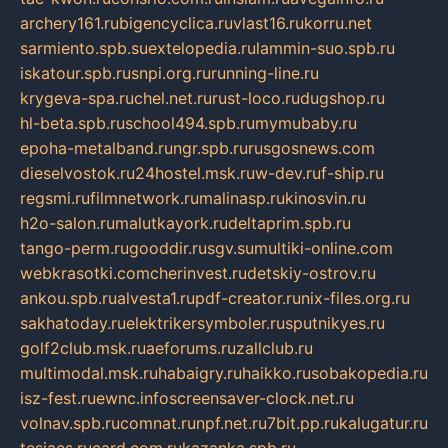
archery161.ru
bigencyclica.ru
vlast16.ru
korru.net
sarmiento.spb.su
extelopedia.ru
lammin-suo.spb.ru
iskatour.spb.ru
snpi.org.ru
running-line.ru
krygeva-spa.ru
chel.net.ru
rust-loco.ru
dugshop.ru
hl-beta.spb.ru
school494.spb.ru
mymubaby.ru
epoha-metalband.ru
ngr.spb.ru
rusgosnews.com
dieselvostok.ru
24hostel.msk.ru
w-dev.ru
f-ship.ru
regsmi.ru
filmnetwork.ru
malinasp.ru
kinosvin.ru
h2o-salon.ru
malutkayork.ru
deltaprim.spb.ru
tango-perm.ru
gooddir.ru
sgv.su
multiki-online.com
webkrasotki.com
cherinvest.ru
detskiy-ostrov.ru
ankou.spb.ru
alvesta1.ru
pdf-creator.ru
nix-files.org.ru
sakhatoday.ru
elektrikersymboler.ru
sputnikyes.ru
golf2club.msk.ru
aeforums.ru
zallclub.ru
multimodal.msk.ru
habaigry.ru
haikko.ru
sobakopedia.ru
isz-fest.ru
ewnc.info
screensaver-clock.net.ru
volnav.spb.ru
comnat.ru
npf.net.ru
7bit.pp.ru
kalugatur.ru
tesiaes.ru
card.com.ru
kazanka.spb.ru