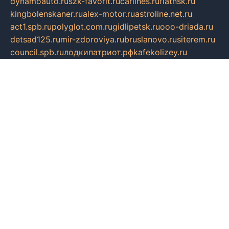
dynamoauto.ru
szk-favorit.ru
carlines.ru
flatnsk.ru
kingbolenskaner.ru
alex-motor.ru
astroline.net.ru
act1.spb.ru
polyglot.com.ru
gidlipetsk.ru
ooo-driada.ru
detsad125.ru
mir-zdoroviya.ru
bruslanovo.ru
siterem.ru
council.spb.ru
лодкипатриот.рф
kafekolizey.ru
iclub.net.ru
gazon-easy.ru
sugarepilekb.ru
grinox.ru
pylesostineco.ru
msts-ozarenie.ru
kameryjooan.ru
artemovskij.ru
dopler.spb.ru
aid70.ru
metall-perm.ru
ndm.msk.ru
ratingzooshop.ru
apiaccess.ru
globalautotrade.info
bezverhovskoe.ru
drsschool.ru
ZOOSMART.SPB.RU
dalakony.ru
medikijob.ru
remontt.spb.ru
photostudia.spb.ru
myragon.ru
terramia.ru
academy62.ru
gardengallereya.ru
rti.com.ru
artem-news.ru
biserinca.ru
krasnodarkurort.com
imshowtv.ru
mebel-v-tule.ru
mobtopik.ru
pcsecurity.net.ru
tool-sib.ru
multimetrunit.ru
sp-tour.ru
fan-cs.ru
santeh-russia.ru
symbian9.net.ru
DSHAIR.RU
tmmotors.spb.ru
xjocuricopii.com
musavtomat.msk.ru