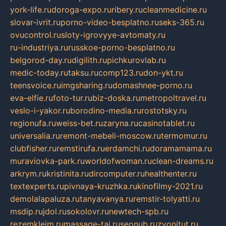
york-life.ru
doroga-expo.ru
ribery.ru
cleanmedicine.ru
slovar-ivrit.ru
porno-video-besplatno.ru
seks-365.ru
ovucontrol.ru
sloty-igrovyye-avtomaty.ru
ru-industriya.ru
russkoe-porno-besplatno.ru
belgorod-day.ru
digilith.ru
pichkurovlab.ru
medic-today.ru
taksu.ru
comp123.ru
don-ykt.ru
teensvoice.ru
imgsharing.ru
domashnee-porno.ru
eva-elfie.ru
foto-tur.ru
biz-doska.ru
metropoltravel.ru
veslo-i-yakor.ru
borodino-media.ru
rostotsky.ru
regionufa.ru
weiss-bet.ru
zaryna.ru
casinotablet.ru
universalia.ru
remont-mebeli-moscow.ru
termomur.ru
clubfisher.ru
remstirufa.ru
erdamchi.ru
doramamama.ru
muraviovka-park.ru
worldofwoman.ru
clean-dreams.ru
arkrym.ru
kristinita.ru
dircomputer.ru
healthenter.ru
textexperts.ru
pivnaya-kruzhka.ru
kinofilmy-2021.ru
demolalapaluza.ru
tanyavanya.ru
remstir-tolyatti.ru
msdip.ru
jdol.ru
sokolovr.ru
newtech-spb.ru
rezemkleim.ru
massage-tai.ru
seonub.ru
zvonitut.ru