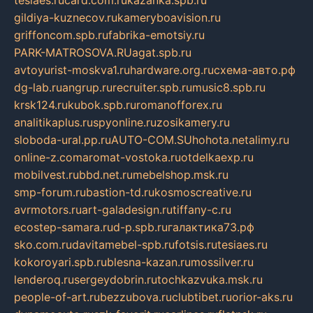
gildiya-kuznecov.ru
kameryboavision.ru
griffoncom.spb.ru
fabrika-emotsiy.ru
PARK-MATROSOVA.RU
agat.spb.ru
avtoyurist-moskva1.ru
hardware.org.ru
схема-авто.рф
dg-lab.ru
angrup.ru
recruiter.spb.ru
music8.spb.ru
krsk124.ru
kubok.spb.ru
romanofforex.ru
analitikaplus.ru
spyonline.ru
zosikamery.ru
sloboda-ural.pp.ru
AUTO-COM.SU
hohota.net
alimy.ru
online-z.com
aromat-vostoka.ru
otdelkaexp.ru
mobilvest.ru
bbd.net.ru
mebelshop.msk.ru
smp-forum.ru
bastion-td.ru
kosmoscreative.ru
avrmotors.ru
art-galadesign.ru
tiffany-c.ru
ecostep-samara.ru
d-p.spb.ru
галактика73.рф
sko.com.ru
davitamebel-spb.ru
fotsis.ru
tesiaes.ru
kokoroyari.spb.ru
blesna-kazan.ru
mossilver.ru
lenderoq.ru
sergeydobrin.ru
tochkazvuka.msk.ru
people-of-art.ru
bezzubova.ru
clubtibet.ru
orior-aks.ru