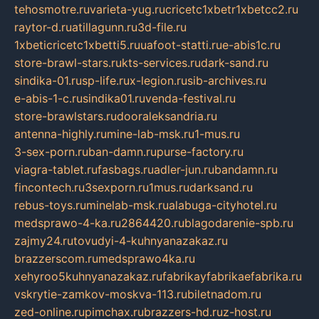
tehosmotre.ru
varieta-yug.ru
cricetc1xbetr1xbetcc2.ru
raytor-d.ru
atillagunn.ru
3d-file.ru
1xbeticricetc1xbetti5.ru
uafoot-statti.ru
e-abis1c.ru
store-brawl-stars.ru
kts-services.ru
dark-sand.ru
sindika-01.ru
sp-life.ru
x-legion.ru
sib-archives.ru
e-abis-1-c.ru
sindika01.ru
venda-festival.ru
store-brawlstars.ru
dooraleksandria.ru
antenna-highly.ru
mine-lab-msk.ru
1-mus.ru
3-sex-porn.ru
ban-damn.ru
purse-factory.ru
viagra-tablet.ru
fasbags.ru
adler-jun.ru
bandamn.ru
fincontech.ru
3sexporn.ru
1mus.ru
darksand.ru
rebus-toys.ru
minelab-msk.ru
alabuga-cityhotel.ru
medsprawo-4-ka.ru
2864420.ru
blagodarenie-spb.ru
zajmy24.ru
tovudyi-4-kuhnyanazakaz.ru
brazzerscom.ru
medsprawo4ka.ru
xehyroo5kuhnyanazakaz.ru
fabrikayfabrikaefabrika.ru
vskrytie-zamkov-moskva-113.ru
biletnadom.ru
zed-online.ru
pimchax.ru
brazzers-hd.ru
z-host.ru