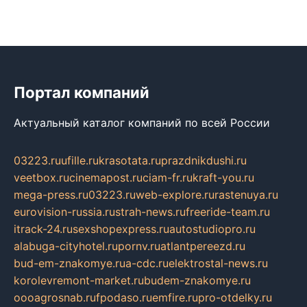
Портал компаний
Актуальный каталог компаний по всей России
03223.ru
ufille.ru
krasotata.ru
prazdnikdushi.ru
veetbox.ru
cinemapost.ru
ciam-fr.ru
kraft-you.ru
mega-press.ru
03223.ru
web-explore.ru
rastenuya.ru
eurovision-russia.ru
strah-news.ru
freeride-team.ru
itrack-24.ru
sexshopexpress.ru
autostudiopro.ru
alabuga-cityhotel.ru
pornv.ru
atlantpereezd.ru
bud-em-znakomye.ru
a-cdc.ru
elektrostal-news.ru
korolevremont-market.ru
budem-znakomye.ru
oooagrosnab.ru
fpodaso.ru
emfire.ru
pro-otdelky.ru