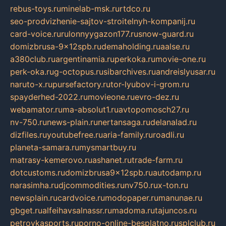
rebus-toys.ru
minelab-msk.ru
rtdco.ru
seo-prodvizhenie-sajtov-stroitelnyh-kompanij.ru
card-voice.ru
rulonnyygazon177.ru
snow-guard.ru
domizbrusa-9x12spb.ru
demaholding.ru
aalse.ru
a380club.ru
argentinamia.ru
perkoka.ru
movie-one.ru
perk-oka.ru
g-octopus.ru
sibarchives.ru
andreislyusar.ru
naruto-x.ru
pursefactory.ru
tor-lyubov-i-grom.ru
spayderhed-2022.ru
movieone.ru
evro-dez.ru
webamator.ru
ma-absolut1.ru
avtopomosch27.ru
nv-750.ru
news-plain.ru
nertansaga.ru
delanalad.ru
dizfiles.ru
youtubefree.ru
aria-family.ru
roadli.ru
planeta-samara.ru
mysmartbuy.ru
matrasy-kemerovo.ru
ashanet.ru
trade-farm.ru
dotcustoms.ru
domizbrusa9x12spb.ru
autodamp.ru
narasimha.ru
djcommodities.ru
nv750.ru
x-ton.ru
newsplain.ru
cardvoice.ru
modopaper.ru
manunae.ru
gbget.ru
alfeihavsalnassr.ru
madoma.ru
tajuncos.ru
petrovkasports.ru
porno-online-besplatno.ru
splclub.ru