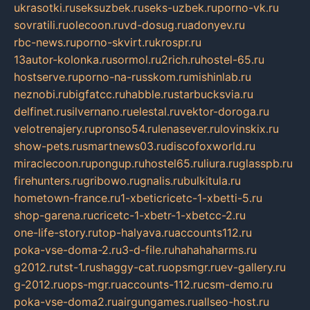
ukrasotki.ru
seksuzbek.ru
seks-uzbek.ru
porno-vk.ru
sovratili.ru
olecoon.ru
vd-dosug.ru
adonyev.ru
rbc-news.ru
porno-skvirt.ru
krospr.ru
13autor-kolonka.ru
sormol.ru
2rich.ru
hostel-65.ru
hostserve.ru
porno-na-russkom.ru
mishinlab.ru
neznobi.ru
bigfatcc.ru
habble.ru
starbucksvia.ru
delfinet.ru
silvernano.ru
elestal.ru
vektor-doroga.ru
velotrenajery.ru
pronso54.ru
lenasever.ru
lovinskix.ru
show-pets.ru
smartnews03.ru
discofoxworld.ru
miraclecoon.ru
pongup.ru
hostel65.ru
liura.ru
glasspb.ru
firehunters.ru
gribowo.ru
gnalis.ru
bulkitula.ru
hometown-france.ru
1-xbeticricetc-1-xbetti-5.ru
shop-garena.ru
cricetc-1-xbetr-1-xbetcc-2.ru
one-life-story.ru
top-halyava.ru
accounts112.ru
poka-vse-doma-2.ru
3-d-file.ru
hahahaharms.ru
g2012.ru
tst-1.ru
shaggy-cat.ru
opsmgr.ru
ev-gallery.ru
g-2012.ru
ops-mgr.ru
accounts-112.ru
csm-demo.ru
poka-vse-doma2.ru
airgungames.ru
allseo-host.ru