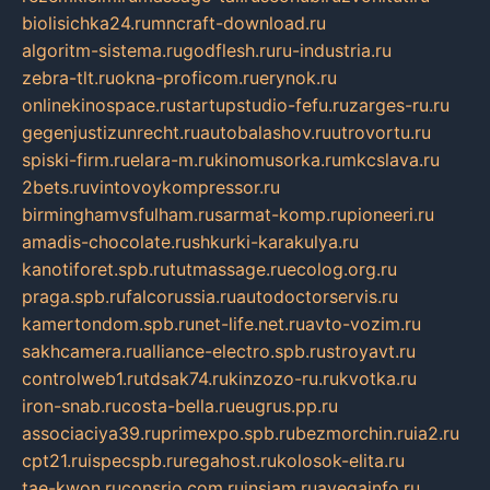
biolisichka24.ru
mncraft-download.ru
algoritm-sistema.ru
godflesh.ru
ru-industria.ru
zebra-tlt.ru
okna-proficom.ru
erynok.ru
onlinekinospace.ru
startupstudio-fefu.ru
zarges-ru.ru
gegenjustizunrecht.ru
autobalashov.ru
utrovortu.ru
spiski-firm.ru
elara-m.ru
kinomusorka.ru
mkcslava.ru
2bets.ru
vintovoykompressor.ru
birminghamvsfulham.ru
sarmat-komp.ru
pioneeri.ru
amadis-chocolate.ru
shkurki-karakulya.ru
kanotiforet.spb.ru
tutmassage.ru
ecolog.org.ru
praga.spb.ru
falcorussia.ru
autodoctorservis.ru
kamertondom.spb.ru
net-life.net.ru
avto-vozim.ru
sakhcamera.ru
alliance-electro.spb.ru
stroyavt.ru
controlweb1.ru
tdsak74.ru
kinzozo-ru.ru
kvotka.ru
iron-snab.ru
costa-bella.ru
eugrus.pp.ru
associaciya39.ru
primexpo.spb.ru
bezmorchin.ru
ia2.ru
cpt21.ru
ispecspb.ru
regahost.ru
kolosok-elita.ru
tae-kwon.ru
consrio.com.ru
insiam.ru
avegainfo.ru