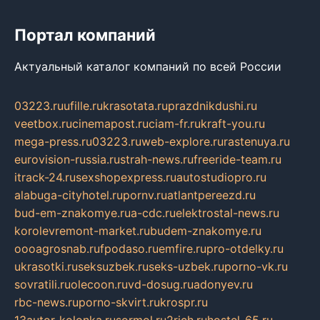
Портал компаний
Актуальный каталог компаний по всей России
03223.ru
ufille.ru
krasotata.ru
prazdnikdushi.ru
veetbox.ru
cinemapost.ru
ciam-fr.ru
kraft-you.ru
mega-press.ru
03223.ru
web-explore.ru
rastenuya.ru
eurovision-russia.ru
strah-news.ru
freeride-team.ru
itrack-24.ru
sexshopexpress.ru
autostudiopro.ru
alabuga-cityhotel.ru
pornv.ru
atlantpereezd.ru
bud-em-znakomye.ru
a-cdc.ru
elektrostal-news.ru
korolevremont-market.ru
budem-znakomye.ru
oooagrosnab.ru
fpodaso.ru
emfire.ru
pro-otdelky.ru
ukrasotki.ru
seksuzbek.ru
seks-uzbek.ru
porno-vk.ru
sovratili.ru
olecoon.ru
vd-dosug.ru
adonyev.ru
rbc-news.ru
porno-skvirt.ru
krospr.ru