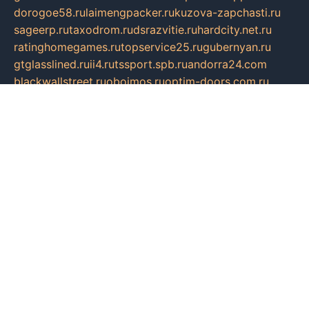
dorogoe58.ru
laimengpacker.ru
kuzova-zapchasti.ru
sageerp.ru
taxodrom.ru
dsrazvitie.ru
hardcity.net.ru
ratinghomegames.ru
topservice25.ru
gubernyan.ru
gtglasslined.ru
ii4.ru
tssport.spb.ru
andorra24.com
blackwallstreet.ru
oboimos.ru
optim-doors.com.ru
ikuch.ru
nycr.org.ru
npa21.ru
vremya-ch.spb.ru
desert000.ru
ivtorgi.ru
ifiori.ru
catalog-statei.ru
dcv.org.ru
spetsmaster174.ru
ipkameryhiseeu.ru
dum26.ru
ruspol.spb.ru
fr-opendp.ru
kam-solnyshko.ru
cheyenne-arapaho.ru
sevzapmetal.spb.ru
ted-lapidus.spb.ru
parasite-eliminator.ru
sigma-complete.ru
modernworld.ru
dama-moda.ru
eholot-group.ru
sk-nvkz.ru
DRONGOLD.RU
democratia2.ru
i-farmer.ru
mass-sport.org
jablonex.spb.ru
bookmess.ru
linkword.ru
refineua.com.ru
cs-spec.net.ru
altay-mebel.ru
DNK-THEATRE.RU
mechaniks.spb.ru
ipcamtechage.ru
skosta.ru
a-sun.ru
stroy-ldsp.ru
snowlands.org.ru