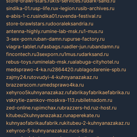
store-brawl-stars.ru
kts-services.ru
dark-sand.ru
sindika-01.ru
sp-life.ru
x-legion.ru
sib-archives.ru
e-abis-1-c.ru
sindika01.ru
venda-festival.ru
store-brawlstars.ru
dooraleksandria.ru
antenna-highly.ru
mine-lab-msk.ru
1-mus.ru
3-sex-porn.ru
ban-damn.ru
purse-factory.ru
viagra-tablet.ru
fasbags.ru
adler-jun.ru
bandamn.ru
fincontech.ru
3sexporn.ru
1mus.ru
darksand.ru
rebus-toys.ru
minelab-msk.ru
alabuga-cityhotel.ru
medsprawo-4-ka.ru
2864420.ru
blagodarenie-spb.ru
zajmy24.ru
tovudyi-4-kuhnyanazakaz.ru
brazzerscom.ru
medsprawo4ka.ru
xehyroo5kuhnyanazakaz.ru
fabrikayfabrikaefabrika.ru
vskrytie-zamkov-moskva-113.ru
biletnadom.ru
zed-online.ru
pimchax.ru
brazzers-hd.ru
z-host.ru
kitubeu2kuhnyanazakaz.ru
naperekate.ru
kuhnyaofabrikaufabrik.ru
kitubeu-2-kuhnyanazakaz.ru
xehyroo-5-kuhnyanazakaz.ru
cs-68.ru