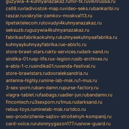
guzywia-4-kuhnyanazakaz.ru
mir-tk.ru
vlknrussia.ru
cs68.ru
vladivostok-map.ru
video-seks.ru
bankaribi.ru
raszar.ru
vskrytie-zamkov-moskva113.ru
lipetsktelecom.ru
tovudyi4kuhnyanazakaz.ru
seksuzb.ru
guzywia4kuhnyanazakaz.ru
fabrikaofabrikaokuhny.ru
kuhnyaekuhnyaafabrika.ru
kuhnyaykuhnyayfabrika.ru
e-abis1c.ru
store-brawl-stars.ru
kts-services.ru
dark-sand.ru
sindika-01.ru
sp-life.ru
x-legion.ru
sib-archives.ru
e-abis-1-c.ru
sindika01.ru
venda-festival.ru
store-brawlstars.ru
dooraleksandria.ru
antenna-highly.ru
mine-lab-msk.ru
1-mus.ru
3-sex-porn.ru
ban-damn.ru
purse-factory.ru
viagra-tablet.ru
fasbags.ru
adler-jun.ru
bandamn.ru
fincontech.ru
3sexporn.ru
1mus.ru
darksand.ru
rebus-toys.ru
minelab-msk.ru
rtdco.ru
seo-prodvizhenie-sajtov-stroitelnyh-kompanij.ru
card-voice.ru
rulonnyygazon177.ru
snow-guard.ru