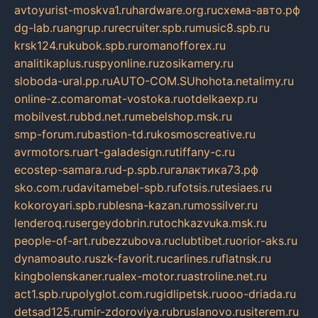
avtoyurist-moskva1.ru
hardware.org.ru
схема-авто.рф
dg-lab.ru
angrup.ru
recruiter.spb.ru
music8.spb.ru
krsk124.ru
kubok.spb.ru
romanofforex.ru
analitikaplus.ru
spyonline.ru
zosikamery.ru
sloboda-ural.pp.ru
AUTO-COM.SU
hohota.net
alimy.ru
online-z.com
aromat-vostoka.ru
otdelkaexp.ru
mobilvest.ru
bbd.net.ru
mebelshop.msk.ru
smp-forum.ru
bastion-td.ru
kosmoscreative.ru
avrmotors.ru
art-galadesign.ru
tiffany-c.ru
ecostep-samara.ru
d-p.spb.ru
галактика73.рф
sko.com.ru
davitamebel-spb.ru
fotsis.ru
tesiaes.ru
kokoroyari.spb.ru
blesna-kazan.ru
mossilver.ru
lenderoq.ru
sergeydobrin.ru
tochkazvuka.msk.ru
people-of-art.ru
bezzubova.ru
clubtibet.ru
orior-aks.ru
dynamoauto.ru
szk-favorit.ru
carlines.ru
flatnsk.ru
kingbolenskaner.ru
alex-motor.ru
astroline.net.ru
act1.spb.ru
polyglot.com.ru
gidlipetsk.ru
ooo-driada.ru
detsad125.ru
mir-zdoroviya.ru
bruslanovo.ru
siterem.ru