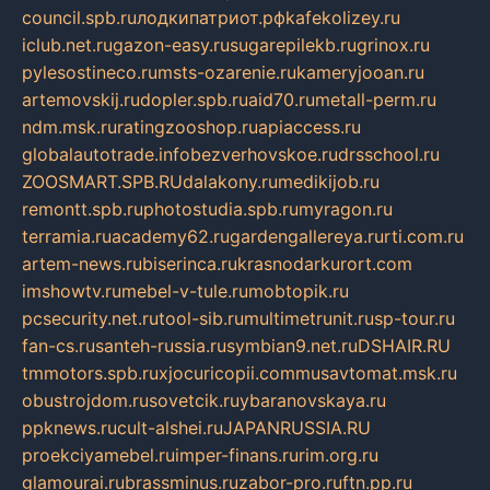
council.spb.ru
лодкипатриот.рф
kafekolizey.ru
iclub.net.ru
gazon-easy.ru
sugarepilekb.ru
grinox.ru
pylesostineco.ru
msts-ozarenie.ru
kameryjooan.ru
artemovskij.ru
dopler.spb.ru
aid70.ru
metall-perm.ru
ndm.msk.ru
ratingzooshop.ru
apiaccess.ru
globalautotrade.info
bezverhovskoe.ru
drsschool.ru
ZOOSMART.SPB.RU
dalakony.ru
medikijob.ru
remontt.spb.ru
photostudia.spb.ru
myragon.ru
terramia.ru
academy62.ru
gardengallereya.ru
rti.com.ru
artem-news.ru
biserinca.ru
krasnodarkurort.com
imshowtv.ru
mebel-v-tule.ru
mobtopik.ru
pcsecurity.net.ru
tool-sib.ru
multimetrunit.ru
sp-tour.ru
fan-cs.ru
santeh-russia.ru
symbian9.net.ru
DSHAIR.RU
tmmotors.spb.ru
xjocuricopii.com
musavtomat.msk.ru
obustrojdom.ru
sovetcik.ru
ybaranovskaya.ru
ppknews.ru
cult-alshei.ru
JAPANRUSSIA.RU
proekciyamebel.ru
imper-finans.ru
rim.org.ru
glamourai.ru
brassminus.ru
zabor-pro.ru
ftn.pp.ru