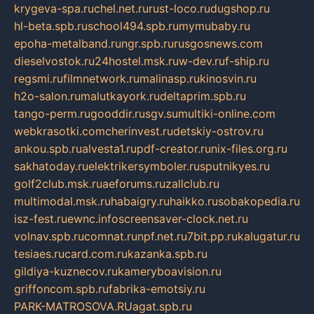
krygeva-spa.ru
chel.net.ru
rust-loco.ru
dugshop.ru
hl-beta.spb.ru
school494.spb.ru
mymubaby.ru
epoha-metalband.ru
ngr.spb.ru
rusgosnews.com
dieselvostok.ru
24hostel.msk.ru
w-dev.ru
f-ship.ru
regsmi.ru
filmnetwork.ru
malinasp.ru
kinosvin.ru
h2o-salon.ru
malutkayork.ru
deltaprim.spb.ru
tango-perm.ru
gooddir.ru
sgv.su
multiki-online.com
webkrasotki.com
cherinvest.ru
detskiy-ostrov.ru
ankou.spb.ru
alvesta1.ru
pdf-creator.ru
nix-files.org.ru
sakhatoday.ru
elektrikersymboler.ru
sputnikyes.ru
golf2club.msk.ru
aeforums.ru
zallclub.ru
multimodal.msk.ru
habaigry.ru
haikko.ru
sobakopedia.ru
isz-fest.ru
ewnc.info
screensaver-clock.net.ru
volnav.spb.ru
comnat.ru
npf.net.ru
7bit.pp.ru
kalugatur.ru
tesiaes.ru
card.com.ru
kazanka.spb.ru
gildiya-kuznecov.ru
kameryboavision.ru
griffoncom.spb.ru
fabrika-emotsiy.ru
PARK-MATROSOVA.RU
agat.spb.ru