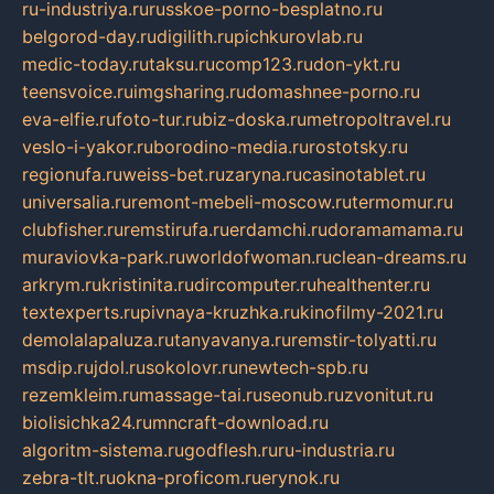
ru-industriya.ru
russkoe-porno-besplatno.ru
belgorod-day.ru
digilith.ru
pichkurovlab.ru
medic-today.ru
taksu.ru
comp123.ru
don-ykt.ru
teensvoice.ru
imgsharing.ru
domashnee-porno.ru
eva-elfie.ru
foto-tur.ru
biz-doska.ru
metropoltravel.ru
veslo-i-yakor.ru
borodino-media.ru
rostotsky.ru
regionufa.ru
weiss-bet.ru
zaryna.ru
casinotablet.ru
universalia.ru
remont-mebeli-moscow.ru
termomur.ru
clubfisher.ru
remstirufa.ru
erdamchi.ru
doramamama.ru
muraviovka-park.ru
worldofwoman.ru
clean-dreams.ru
arkrym.ru
kristinita.ru
dircomputer.ru
healthenter.ru
textexperts.ru
pivnaya-kruzhka.ru
kinofilmy-2021.ru
demolalapaluza.ru
tanyavanya.ru
remstir-tolyatti.ru
msdip.ru
jdol.ru
sokolovr.ru
newtech-spb.ru
rezemkleim.ru
massage-tai.ru
seonub.ru
zvonitut.ru
biolisichka24.ru
mncraft-download.ru
algoritm-sistema.ru
godflesh.ru
ru-industria.ru
zebra-tlt.ru
okna-proficom.ru
erynok.ru