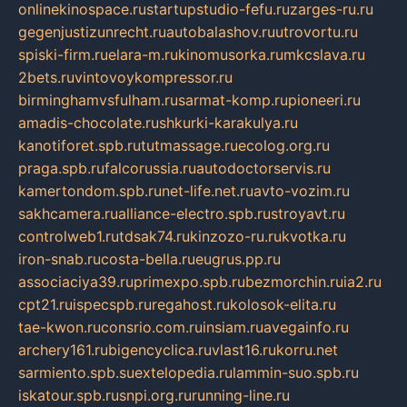
onlinekinospace.ru
startupstudio-fefu.ru
zarges-ru.ru
gegenjustizunrecht.ru
autobalashov.ru
utrovortu.ru
spiski-firm.ru
elara-m.ru
kinomusorka.ru
mkcslava.ru
2bets.ru
vintovoykompressor.ru
birminghamvsfulham.ru
sarmat-komp.ru
pioneeri.ru
amadis-chocolate.ru
shkurki-karakulya.ru
kanotiforet.spb.ru
tutmassage.ru
ecolog.org.ru
praga.spb.ru
falcorussia.ru
autodoctorservis.ru
kamertondom.spb.ru
net-life.net.ru
avto-vozim.ru
sakhcamera.ru
alliance-electro.spb.ru
stroyavt.ru
controlweb1.ru
tdsak74.ru
kinzozo-ru.ru
kvotka.ru
iron-snab.ru
costa-bella.ru
eugrus.pp.ru
associaciya39.ru
primexpo.spb.ru
bezmorchin.ru
ia2.ru
cpt21.ru
ispecspb.ru
regahost.ru
kolosok-elita.ru
tae-kwon.ru
consrio.com.ru
insiam.ru
avegainfo.ru
archery161.ru
bigencyclica.ru
vlast16.ru
korru.net
sarmiento.spb.su
extelopedia.ru
lammin-suo.spb.ru
iskatour.spb.ru
snpi.org.ru
running-line.ru