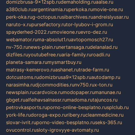
domizbrusa-9x12spb.ru
demaholding.ru
aalse.ru
a380club.ru
argentinamia.ru
perkoka.ru
movie-one.ru
perk-oka.ru
g-octopus.ru
sibarchives.ru
andreislyusar.ru
naruto-x.ru
pursefactory.ru
tor-lyubov-i-grom.ru
spayderhed-2022.ru
movieone.ru
evro-dez.ru
webamator.ru
ma-absolut1.ru
avtopomosch27.ru
nv-750.ru
news-plain.ru
nertansaga.ru
delanalad.ru
dizfiles.ru
youtubefree.ru
aria-family.ru
roadli.ru
planeta-samara.ru
mysmartbuy.ru
matrasy-kemerovo.ru
ashanet.ru
trade-farm.ru
dotcustoms.ru
domizbrusa9x12spb.ru
autodamp.ru
narasimha.ru
djcommodities.ru
nv750.ru
x-ton.ru
newsplain.ru
cardvoice.ru
modopaper.ru
manunae.ru
gbget.ru
alfeihavsalnassr.ru
madoma.ru
tajuncos.ru
petrovkasports.ru
porno-online-besplatno.ru
splclub.ru
york-life.ru
doroga-expo.ru
ribery.ru
cleanmedicine.ru
slovar-ivrit.ru
porno-video-besplatno.ru
seks-365.ru
ovucontrol.ru
sloty-igrovyye-avtomaty.ru