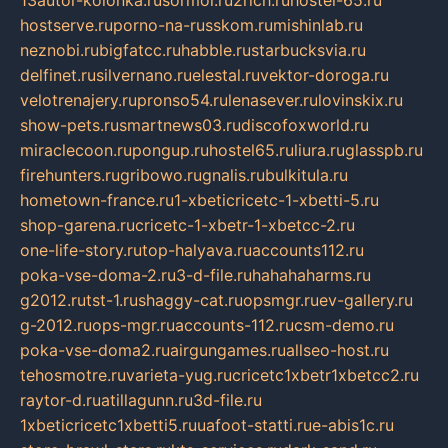
13autor-kolonka.ru
sormol.ru
2rich.ru
hostel-65.ru
hostserve.ru
porno-na-russkom.ru
mishinlab.ru
neznobi.ru
bigfatcc.ru
habble.ru
starbucksvia.ru
delfinet.ru
silvernano.ru
elestal.ru
vektor-doroga.ru
velotrenajery.ru
pronso54.ru
lenasever.ru
lovinskix.ru
show-pets.ru
smartnews03.ru
discofoxworld.ru
miraclecoon.ru
pongup.ru
hostel65.ru
liura.ru
glasspb.ru
firehunters.ru
gribowo.ru
gnalis.ru
bulkitula.ru
hometown-france.ru
1-xbeticricetc-1-xbetti-5.ru
shop-garena.ru
cricetc-1-xbetr-1-xbetcc-2.ru
one-life-story.ru
top-halyava.ru
accounts112.ru
poka-vse-doma-2.ru
3-d-file.ru
hahahaharms.ru
g2012.ru
tst-1.ru
shaggy-cat.ru
opsmgr.ru
ev-gallery.ru
g-2012.ru
ops-mgr.ru
accounts-112.ru
csm-demo.ru
poka-vse-doma2.ru
airgungames.ru
allseo-host.ru
tehosmotre.ru
varieta-yug.ru
cricetc1xbetr1xbetcc2.ru
raytor-d.ru
atillagunn.ru
3d-file.ru
1xbeticricetc1xbetti5.ru
uafoot-statti.ru
e-abis1c.ru