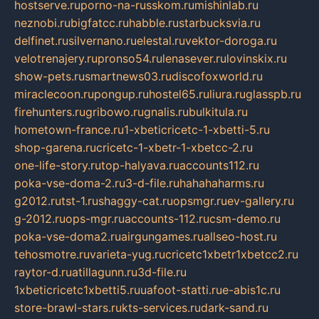
hostserve.ru
porno-na-russkom.ru
mishinlab.ru
neznobi.ru
bigfatcc.ru
habble.ru
starbucksvia.ru
delfinet.ru
silvernano.ru
elestal.ru
vektor-doroga.ru
velotrenajery.ru
pronso54.ru
lenasever.ru
lovinskix.ru
show-pets.ru
smartnews03.ru
discofoxworld.ru
miraclecoon.ru
pongup.ru
hostel65.ru
liura.ru
glasspb.ru
firehunters.ru
gribowo.ru
gnalis.ru
bulkitula.ru
hometown-france.ru
1-xbeticricetc-1-xbetti-5.ru
shop-garena.ru
cricetc-1-xbetr-1-xbetcc-2.ru
one-life-story.ru
top-halyava.ru
accounts112.ru
poka-vse-doma-2.ru
3-d-file.ru
hahahaharms.ru
g2012.ru
tst-1.ru
shaggy-cat.ru
opsmgr.ru
ev-gallery.ru
g-2012.ru
ops-mgr.ru
accounts-112.ru
csm-demo.ru
poka-vse-doma2.ru
airgungames.ru
allseo-host.ru
tehosmotre.ru
varieta-yug.ru
cricetc1xbetr1xbetcc2.ru
raytor-d.ru
atillagunn.ru
3d-file.ru
1xbeticricetc1xbetti5.ru
uafoot-statti.ru
e-abis1c.ru
store-brawl-stars.ru
kts-services.ru
dark-sand.ru