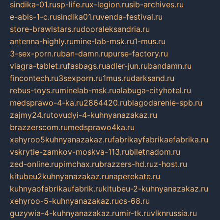
sindika-01.ru
sp-life.ru
x-legion.ru
sib-archives.ru
e-abis-1-c.ru
sindika01.ru
venda-festival.ru
store-brawlstars.ru
dooraleksandria.ru
antenna-highly.ru
mine-lab-msk.ru
1-mus.ru
3-sex-porn.ru
ban-damn.ru
purse-factory.ru
viagra-tablet.ru
fasbags.ru
adler-jun.ru
bandamn.ru
fincontech.ru
3sexporn.ru
1mus.ru
darksand.ru
rebus-toys.ru
minelab-msk.ru
alabuga-cityhotel.ru
medsprawo-4-ka.ru
2864420.ru
blagodarenie-spb.ru
zajmy24.ru
tovudyi-4-kuhnyanazakaz.ru
brazzerscom.ru
medsprawo4ka.ru
xehyroo5kuhnyanazakaz.ru
fabrikayfabrikaefabrika.ru
vskrytie-zamkov-moskva-113.ru
biletnadom.ru
zed-online.ru
pimchax.ru
brazzers-hd.ru
z-host.ru
kitubeu2kuhnyanazakaz.ru
naperekate.ru
kuhnyaofabrikaufabrik.ru
kitubeu-2-kuhnyanazakaz.ru
xehyroo-5-kuhnyanazakaz.ru
cs-68.ru
guzywia-4-kuhnyanazakaz.ru
mir-tk.ru
vlknrussia.ru