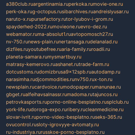
a380club.ru
argentinamia.ru
perkoka.ru
movie-one.ru
perk-oka.ru
g-octopus.ru
sibarchives.ru
andreislyusar.ru
naruto-x.ru
pursefactory.ru
tor-lyubov-i-grom.ru
spayderhed-2022.ru
movieone.ru
evro-dez.ru
webamator.ru
ma-absolut1.ru
avtopomosch27.ru
nv-750.ru
news-plain.ru
nertansaga.ru
delanalad.ru
dizfiles.ru
youtubefree.ru
aria-family.ru
roadli.ru
planeta-samara.ru
mysmartbuy.ru
matrasy-kemerovo.ru
ashanet.ru
trade-farm.ru
dotcustoms.ru
domizbrusa9x12spb.ru
autodamp.ru
narasimha.ru
djcommodities.ru
nv750.ru
x-ton.ru
newsplain.ru
cardvoice.ru
modopaper.ru
manunae.ru
gbget.ru
alfeihavsalnassr.ru
madoma.ru
tajuncos.ru
petrovkasports.ru
porno-online-besplatno.ru
splclub.ru
york-life.ru
doroga-expo.ru
ribery.ru
cleanmedicine.ru
slovar-ivrit.ru
porno-video-besplatno.ru
seks-365.ru
ovucontrol.ru
sloty-igrovyye-avtomaty.ru
ru-industriya.ru
russkoe-porno-besplatno.ru