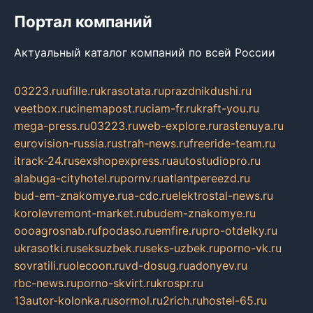
Портал компаний
Актуальный каталог компаний по всей России
03223.ru
ufille.ru
krasotata.ru
prazdnikdushi.ru
veetbox.ru
cinemapost.ru
ciam-fr.ru
kraft-you.ru
mega-press.ru
03223.ru
web-explore.ru
rastenuya.ru
eurovision-russia.ru
strah-news.ru
freeride-team.ru
itrack-24.ru
sexshopexpress.ru
autostudiopro.ru
alabuga-cityhotel.ru
pornv.ru
atlantpereezd.ru
bud-em-znakomye.ru
a-cdc.ru
elektrostal-news.ru
korolevremont-market.ru
budem-znakomye.ru
oooagrosnab.ru
fpodaso.ru
emfire.ru
pro-otdelky.ru
ukrasotki.ru
seksuzbek.ru
seks-uzbek.ru
porno-vk.ru
sovratili.ru
olecoon.ru
vd-dosug.ru
adonyev.ru
rbc-news.ru
porno-skvirt.ru
krospr.ru
13autor-kolonka.ru
sormol.ru
2rich.ru
hostel-65.ru