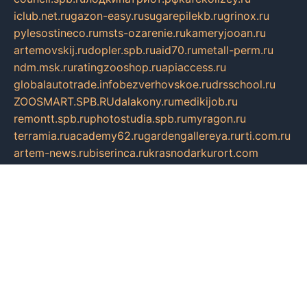
iclub.net.ru
gazon-easy.ru
sugarepilekb.ru
grinox.ru
pylesostineco.ru
msts-ozarenie.ru
kameryjooan.ru
artemovskij.ru
dopler.spb.ru
aid70.ru
metall-perm.ru
ndm.msk.ru
ratingzooshop.ru
apiaccess.ru
globalautotrade.info
bezverhovskoe.ru
drsschool.ru
ZOOSMART.SPB.RU
dalakony.ru
medikijob.ru
remontt.spb.ru
photostudia.spb.ru
myragon.ru
terramia.ru
academy62.ru
gardengallereya.ru
rti.com.ru
artem-news.ru
biserinca.ru
krasnodarkurort.com
imshowtv.ru
mebel-v-tule.ru
mobtopik.ru
pcsecurity.net.ru
tool-sib.ru
multimetrunit.ru
sp-tour.ru
fan-cs.ru
santeh-russia.ru
symbian9.net.ru
DSHAIR.RU
tmmotors.spb.ru
xjocuricopii.com
musavtomat.msk.ru
obustrojdom.ru
sovetcik.ru
ybaranovskaya.ru
ppknews.ru
cult-alshei.ru
JAPANRUSSIA.RU
proekciyamebel.ru
imper-finans.ru
rim.org.ru
glamourai.ru
brassminus.ru
zabor-pro.ru
ftn.pp.ru
dorogoe58.ru
laimengpacker.ru
kuzova-zapchasti.ru