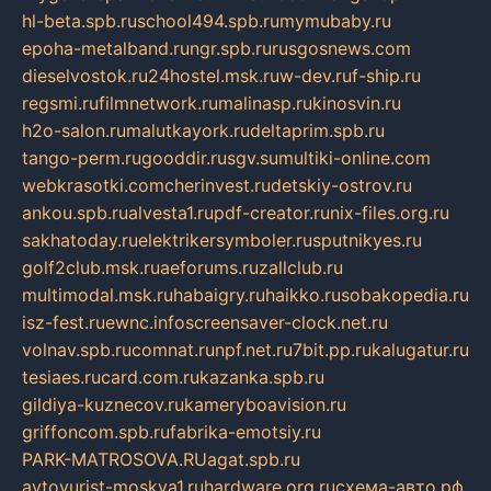
hl-beta.spb.ru
school494.spb.ru
mymubaby.ru
epoha-metalband.ru
ngr.spb.ru
rusgosnews.com
dieselvostok.ru
24hostel.msk.ru
w-dev.ru
f-ship.ru
regsmi.ru
filmnetwork.ru
malinasp.ru
kinosvin.ru
h2o-salon.ru
malutkayork.ru
deltaprim.spb.ru
tango-perm.ru
gooddir.ru
sgv.su
multiki-online.com
webkrasotki.com
cherinvest.ru
detskiy-ostrov.ru
ankou.spb.ru
alvesta1.ru
pdf-creator.ru
nix-files.org.ru
sakhatoday.ru
elektrikersymboler.ru
sputnikyes.ru
golf2club.msk.ru
aeforums.ru
zallclub.ru
multimodal.msk.ru
habaigry.ru
haikko.ru
sobakopedia.ru
isz-fest.ru
ewnc.info
screensaver-clock.net.ru
volnav.spb.ru
comnat.ru
npf.net.ru
7bit.pp.ru
kalugatur.ru
tesiaes.ru
card.com.ru
kazanka.spb.ru
gildiya-kuznecov.ru
kameryboavision.ru
griffoncom.spb.ru
fabrika-emotsiy.ru
PARK-MATROSOVA.RU
agat.spb.ru
avtoyurist-moskva1.ru
hardware.org.ru
схема-авто.рф