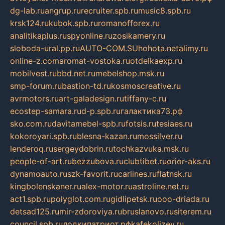
dg-lab.ru
angrup.ru
recruiter.spb.ru
music8.spb.ru
krsk124.ru
kubok.spb.ru
romanofforex.ru
analitikaplus.ru
spyonline.ru
zosikamery.ru
sloboda-ural.pp.ru
AUTO-COM.SU
hohota.net
alimy.ru
online-z.com
aromat-vostoka.ru
otdelkaexp.ru
mobilvest.ru
bbd.net.ru
mebelshop.msk.ru
smp-forum.ru
bastion-td.ru
kosmoscreative.ru
avrmotors.ru
art-galadesign.ru
tiffany-c.ru
ecostep-samara.ru
d-p.spb.ru
галактика73.рф
sko.com.ru
davitamebel-spb.ru
fotsis.ru
tesiaes.ru
kokoroyari.spb.ru
blesna-kazan.ru
mossilver.ru
lenderoq.ru
sergeydobrin.ru
tochkazvuka.msk.ru
people-of-art.ru
bezzubova.ru
clubtibet.ru
orior-aks.ru
dynamoauto.ru
szk-favorit.ru
carlines.ru
flatnsk.ru
kingbolenskaner.ru
alex-motor.ru
astroline.net.ru
act1.spb.ru
polyglot.com.ru
gidlipetsk.ru
ooo-driada.ru
detsad125.ru
mir-zdoroviya.ru
bruslanovo.ru
siterem.ru
council.spb.ru
лодкипатриот.рф
kafekolizey.ru