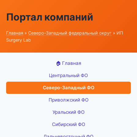
Портал компаний
Главная
»
Северо-Западный федеральный округ
» ИП
Surgery Lab
🏠 Главная
Центральный ФО
Северо-Западный ФО
Приволжский ФО
Уральский ФО
Сибирский ФО
Дальневосточный ФО