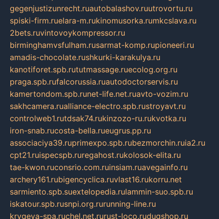
gegenjustizunrecht.ru
autobalashov.ru
utrovortu.ru
spiski-firm.ru
elara-m.ru
kinomusorka.ru
mkcslava.ru
2bets.ru
vintovoykompressor.ru
birminghamvsfulham.ru
sarmat-komp.ru
pioneeri.ru
amadis-chocolate.ru
shkurki-karakulya.ru
kanotiforet.spb.ru
tutmassage.ru
ecolog.org.ru
praga.spb.ru
falcorussia.ru
autodoctorservis.ru
kamertondom.spb.ru
net-life.net.ru
avto-vozim.ru
sakhcamera.ru
alliance-electro.spb.ru
stroyavt.ru
controlweb1.ru
tdsak74.ru
kinzozo-ru.ru
kvotka.ru
iron-snab.ru
costa-bella.ru
eugrus.pp.ru
associaciya39.ru
primexpo.spb.ru
bezmorchin.ru
ia2.ru
cpt21.ru
ispecspb.ru
regahost.ru
kolosok-elita.ru
tae-kwon.ru
consrio.com.ru
insiam.ru
avegainfo.ru
archery161.ru
bigencyclica.ru
vlast16.ru
korru.net
sarmiento.spb.su
extelopedia.ru
lammin-suo.spb.ru
iskatour.spb.ru
snpi.org.ru
running-line.ru
krygeva-spa.ru
chel.net.ru
rust-loco.ru
dugshop.ru