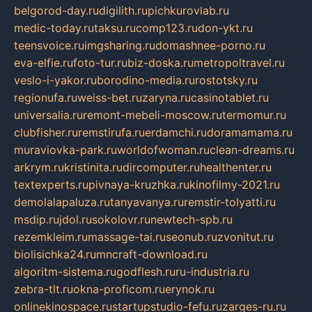
belgorod-day.ru
digilith.ru
pichkurovlab.ru
medic-today.ru
taksu.ru
comp123.ru
don-ykt.ru
teensvoice.ru
imgsharing.ru
domashnee-porno.ru
eva-elfie.ru
foto-tur.ru
biz-doska.ru
metropoltravel.ru
veslo-i-yakor.ru
borodino-media.ru
rostotsky.ru
regionufa.ru
weiss-bet.ru
zaryna.ru
casinotablet.ru
universalia.ru
remont-mebeli-moscow.ru
termomur.ru
clubfisher.ru
remstirufa.ru
erdamchi.ru
doramamama.ru
muraviovka-park.ru
worldofwoman.ru
clean-dreams.ru
arkrym.ru
kristinita.ru
dircomputer.ru
healthenter.ru
textexperts.ru
pivnaya-kruzhka.ru
kinofilmy-2021.ru
demolalapaluza.ru
tanyavanya.ru
remstir-tolyatti.ru
msdip.ru
jdol.ru
sokolovr.ru
newtech-spb.ru
rezemkleim.ru
massage-tai.ru
seonub.ru
zvonitut.ru
biolisichka24.ru
mncraft-download.ru
algoritm-sistema.ru
godflesh.ru
ru-industria.ru
zebra-tlt.ru
okna-proficom.ru
erynok.ru
onlinekinospace.ru
startupstudio-fefu.ru
zarges-ru.ru