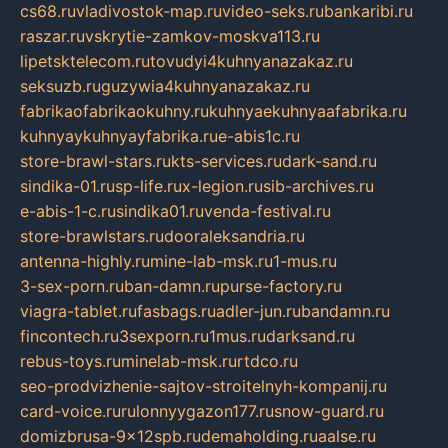
cs68.ru
vladivostok-map.ru
video-seks.ru
bankaribi.ru
raszar.ru
vskrytie-zamkov-moskva113.ru
lipetsktelecom.ru
tovudyi4kuhnyanazakaz.ru
seksuzb.ru
guzywia4kuhnyanazakaz.ru
fabrikaofabrikaokuhny.ru
kuhnyaekuhnyaafabrika.ru
kuhnyaykuhnyayfabrika.ru
e-abis1c.ru
store-brawl-stars.ru
kts-services.ru
dark-sand.ru
sindika-01.ru
sp-life.ru
x-legion.ru
sib-archives.ru
e-abis-1-c.ru
sindika01.ru
venda-festival.ru
store-brawlstars.ru
dooraleksandria.ru
antenna-highly.ru
mine-lab-msk.ru
1-mus.ru
3-sex-porn.ru
ban-damn.ru
purse-factory.ru
viagra-tablet.ru
fasbags.ru
adler-jun.ru
bandamn.ru
fincontech.ru
3sexporn.ru
1mus.ru
darksand.ru
rebus-toys.ru
minelab-msk.ru
rtdco.ru
seo-prodvizhenie-sajtov-stroitelnyh-kompanij.ru
card-voice.ru
rulonnyygazon177.ru
snow-guard.ru
domizbrusa-9x12spb.ru
demaholding.ru
aalse.ru