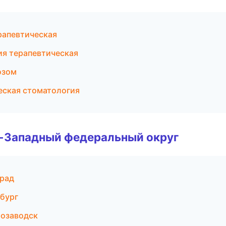
рапевтическая
ия терапевтическая
озом
еская стоматология
о-Западный федеральный округ
град
рбург
розаводск