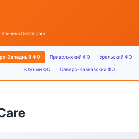
 Клиника Dental Care
ро-Западный ФО
Приволжский ФО
Уральский ФО
Южный ФО
Северо-Кавказский ФО
Care