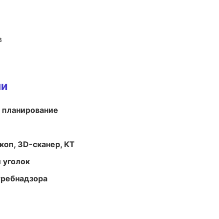
в
ми
 планирование
оп, 3D-сканер, КТ
 уголок
требнадзора