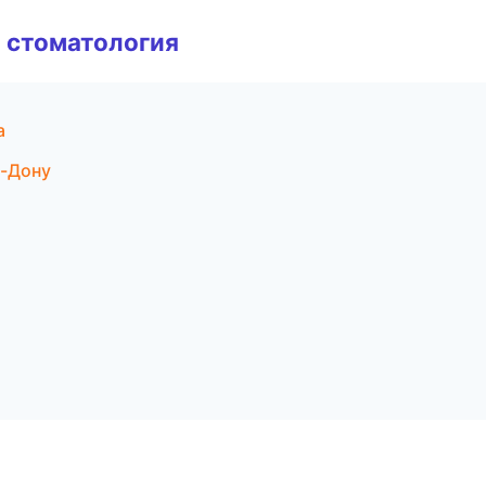
 стоматология
а
а-Дону