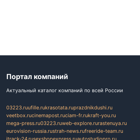
Портал компаний
Актуальный каталог компаний по всей России
03223.ru
ufille.ru
krasotata.ru
prazdnikdushi.ru
veetbox.ru
cinemapost.ru
ciam-fr.ru
kraft-you.ru
mega-press.ru
03223.ru
web-explore.ru
rastenuya.ru
eurovision-russia.ru
strah-news.ru
freeride-team.ru
itrack-24.ru
sexshopexpress.ru
autostudiopro.ru