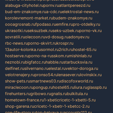
alabuga-cityhotel.ru
pornv.ru
atlantpereezd.ru
bud-em-znakomye.ru
a-cdc.ru
elektrostal-news.ru
korolevremont-market.ru
budem-znakomye.ru
oooagrosnab.ru
fpodaso.ru
emfire.ru
pro-otdelky.ru
ukrasotki.ru
seksuzbek.ru
seks-uzbek.ru
porno-vk.ru
sovratili.ru
olecoon.ru
vd-dosug.ru
adonyev.ru
rbc-news.ru
porno-skvirt.ru
krospr.ru
13autor-kolonka.ru
sormol.ru
2rich.ru
hostel-65.ru
hostserve.ru
porno-na-russkom.ru
mishinlab.ru
neznobi.ru
bigfatcc.ru
habble.ru
starbucksvia.ru
delfinet.ru
silvernano.ru
elestal.ru
vektor-doroga.ru
velotrenajery.ru
pronso54.ru
lenasever.ru
lovinskix.ru
show-pets.ru
smartnews03.ru
discofoxworld.ru
miraclecoon.ru
pongup.ru
hostel65.ru
liura.ru
glasspb.ru
firehunters.ru
gribowo.ru
gnalis.ru
bulkitula.ru
hometown-france.ru
1-xbeticricetc-1-xbetti-5.ru
shop-garena.ru
cricetc-1-xbetr-1-xbetcc-2.ru
one-life-story.ru
top-halyava.ru
accounts112.ru