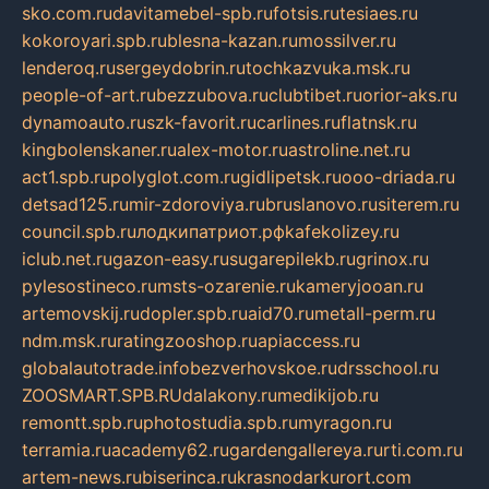
sko.com.ru
davitamebel-spb.ru
fotsis.ru
tesiaes.ru
kokoroyari.spb.ru
blesna-kazan.ru
mossilver.ru
lenderoq.ru
sergeydobrin.ru
tochkazvuka.msk.ru
people-of-art.ru
bezzubova.ru
clubtibet.ru
orior-aks.ru
dynamoauto.ru
szk-favorit.ru
carlines.ru
flatnsk.ru
kingbolenskaner.ru
alex-motor.ru
astroline.net.ru
act1.spb.ru
polyglot.com.ru
gidlipetsk.ru
ooo-driada.ru
detsad125.ru
mir-zdoroviya.ru
bruslanovo.ru
siterem.ru
council.spb.ru
лодкипатриот.рф
kafekolizey.ru
iclub.net.ru
gazon-easy.ru
sugarepilekb.ru
grinox.ru
pylesostineco.ru
msts-ozarenie.ru
kameryjooan.ru
artemovskij.ru
dopler.spb.ru
aid70.ru
metall-perm.ru
ndm.msk.ru
ratingzooshop.ru
apiaccess.ru
globalautotrade.info
bezverhovskoe.ru
drsschool.ru
ZOOSMART.SPB.RU
dalakony.ru
medikijob.ru
remontt.spb.ru
photostudia.spb.ru
myragon.ru
terramia.ru
academy62.ru
gardengallereya.ru
rti.com.ru
artem-news.ru
biserinca.ru
krasnodarkurort.com