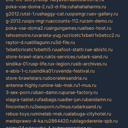
poka-vse-doma-2.ru
3-d-file.ru
hahahaharms.ru
g2012.ru
tst-1.ru
shaggy-cat.ru
opsmgr.ru
ev-gallery.ru
g-2012.ru
ops-mgr.ru
accounts-112.ru
csm-demo.ru
poka-vse-doma2.ru
airgungames.ru
allseo-host.ru
tehosmotre.ru
varieta-yug.ru
cricetc1xbetr1xbetcc2.ru
raytor-d.ru
atillagunn.ru
3d-file.ru
1xbeticricetc1xbetti5.ru
uafoot-statti.ru
e-abis1c.ru
store-brawl-stars.ru
kts-services.ru
dark-sand.ru
sindika-01.ru
sp-life.ru
x-legion.ru
sib-archives.ru
e-abis-1-c.ru
sindika01.ru
venda-festival.ru
store-brawlstars.ru
dooraleksandria.ru
antenna-highly.ru
mine-lab-msk.ru
1-mus.ru
3-sex-porn.ru
ban-damn.ru
purse-factory.ru
viagra-tablet.ru
fasbags.ru
adler-jun.ru
bandamn.ru
fincontech.ru
3sexporn.ru
1mus.ru
darksand.ru
rebus-toys.ru
minelab-msk.ru
alabuga-cityhotel.ru
medsprawo-4-ka.ru
2864420.ru
blagodarenie-spb.ru