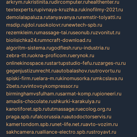
arkrym.ru
kristinita.ru
dircomputer.ru
healthenter.ru
textexperts.ru
pivnaya-kruzhka.ru
kinofilmy-2021.ru
demolalapaluza.ru
tanyavanya.ru
remstir-tolyatti.ru
msdip.ru
jdol.ru
sokolovr.ru
newtech-spb.ru
rezemkleim.ru
massage-tai.ru
seonub.ru
zvonitut.ru
biolisichka24.ru
mncraft-download.ru
algoritm-sistema.ru
godflesh.ru
ru-industria.ru
zebra-tlt.ru
okna-proficom.ru
erynok.ru
onlinekinospace.ru
startupstudio-fefu.ru
zarges-ru.ru
gegenjustizunrecht.ru
autobalashov.ru
utrovortu.ru
spiski-firm.ru
elara-m.ru
kinomusorka.ru
mkcslava.ru
2bets.ru
vintovoykompressor.ru
birminghamvsfulham.ru
sarmat-komp.ru
pioneeri.ru
amadis-chocolate.ru
shkurki-karakulya.ru
kanotiforet.spb.ru
tutmassage.ru
ecolog.org.ru
praga.spb.ru
falcorussia.ru
autodoctorservis.ru
kamertondom.spb.ru
net-life.net.ru
avto-vozim.ru
sakhcamera.ru
alliance-electro.spb.ru
stroyavt.ru