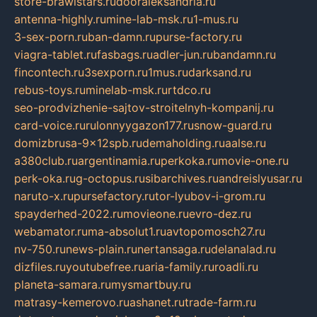
store-brawlstars.ru
dooraleksandria.ru
antenna-highly.ru
mine-lab-msk.ru
1-mus.ru
3-sex-porn.ru
ban-damn.ru
purse-factory.ru
viagra-tablet.ru
fasbags.ru
adler-jun.ru
bandamn.ru
fincontech.ru
3sexporn.ru
1mus.ru
darksand.ru
rebus-toys.ru
minelab-msk.ru
rtdco.ru
seo-prodvizhenie-sajtov-stroitelnyh-kompanij.ru
card-voice.ru
rulonnyygazon177.ru
snow-guard.ru
domizbrusa-9x12spb.ru
demaholding.ru
aalse.ru
a380club.ru
argentinamia.ru
perkoka.ru
movie-one.ru
perk-oka.ru
g-octopus.ru
sibarchives.ru
andreislyusar.ru
naruto-x.ru
pursefactory.ru
tor-lyubov-i-grom.ru
spayderhed-2022.ru
movieone.ru
evro-dez.ru
webamator.ru
ma-absolut1.ru
avtopomosch27.ru
nv-750.ru
news-plain.ru
nertansaga.ru
delanalad.ru
dizfiles.ru
youtubefree.ru
aria-family.ru
roadli.ru
planeta-samara.ru
mysmartbuy.ru
matrasy-kemerovo.ru
ashanet.ru
trade-farm.ru