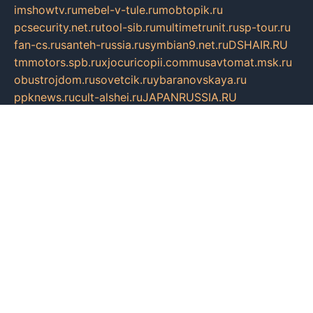
imshowtv.ru
mebel-v-tule.ru
mobtopik.ru
pcsecurity.net.ru
tool-sib.ru
multimetrunit.ru
sp-tour.ru
fan-cs.ru
santeh-russia.ru
symbian9.net.ru
DSHAIR.RU
tmmotors.spb.ru
xjocuricopii.com
musavtomat.msk.ru
obustrojdom.ru
sovetcik.ru
ybaranovskaya.ru
ppknews.ru
cult-alshei.ru
JAPANRUSSIA.RU
proekciyamebel.ru
imper-finans.ru
rim.org.ru
glamourai.ru
brassminus.ru
zabor-pro.ru
ftn.pp.ru
dorogoe58.ru
laimengpacker.ru
kuzova-zapchasti.ru
sageerp.ru
taxodrom.ru
dsrazvitie.ru
hardcity.net.ru
ratinghomegames.ru
topservice25.ru
gubernyan.ru
gtglasslined.ru
ii4.ru
tssport.spb.ru
andorra24.com
blackwallstreet.ru
oboimos.ru
optim-doors.com.ru
ikuch.ru
nycr.org.ru
npa21.ru
vremya-ch.spb.ru
desert000.ru
ivtorgi.ru
ifiori.ru
catalog-statei.ru
dcv.org.ru
spetsmaster174.ru
ipkameryhiseeu.ru
dum26.ru
ruspol.spb.ru
fr-opendp.ru
kam-solnyshko.ru
cheyenne-arapaho.ru
sevzapmetal.spb.ru