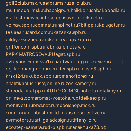
golf2club.msk.ru
aeforums.ru
zallclub.ru
multimodal.msk.ru
habaigry.ru
haikko.ru
sobakopedia.ru
isz-fest.ru
ewnc.info
screensaver-clock.net.ru
volnav.spb.ru
comnat.ru
npf.net.ru
7bit.pp.ru
kalugatur.ru
tesiaes.ru
card.com.ru
kazanka.spb.ru
gildiya-kuznecov.ru
kameryboavision.ru
griffoncom.spb.ru
fabrika-emotsiy.ru
PARK-MATROSOVA.RU
agat.spb.ru
avtoyurist-moskva1.ru
hardware.org.ru
схема-авто.рф
dg-lab.ru
angrup.ru
recruiter.spb.ru
music8.spb.ru
krsk124.ru
kubok.spb.ru
romanofforex.ru
analitikaplus.ru
spyonline.ru
zosikamery.ru
sloboda-ural.pp.ru
AUTO-COM.SU
hohota.net
alimy.ru
online-z.com
aromat-vostoka.ru
otdelkaexp.ru
mobilvest.ru
bbd.net.ru
mebelshop.msk.ru
smp-forum.ru
bastion-td.ru
kosmoscreative.ru
avrmotors.ru
art-galadesign.ru
tiffany-c.ru
ecostep-samara.ru
d-p.spb.ru
галактика73.рф