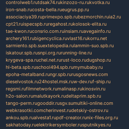
controlweb1.ru
tdsak74.ru
kinzozo-ru.ru
kvotka.ru
iron-snab.ru
costa-bella.ru
eugrus.pp.ru
associaciya39.ru
primexpo.spb.ru
bezmorchin.ru
ia2.ru
cpt21.ru
ispecspb.ru
regahost.ru
kolosok-elita.ru
tae-kwon.ru
consrio.com.ru
insiam.ru
avegainfo.ru
archery161.ru
bigencyclica.ru
vlast16.ru
korru.net
sarmiento.spb.su
extelopedia.ru
lammin-suo.spb.ru
iskatour.spb.ru
snpi.org.ru
running-line.ru
krygeva-spa.ru
chel.net.ru
rust-loco.ru
dugshop.ru
hl-beta.spb.ru
school494.spb.ru
mymubaby.ru
epoha-metalband.ru
ngr.spb.ru
rusgosnews.com
dieselvostok.ru
24hostel.msk.ru
w-dev.ru
f-ship.ru
regsmi.ru
filmnetwork.ru
malinasp.ru
kinosvin.ru
h2o-salon.ru
malutkayork.ru
deltaprim.spb.ru
tango-perm.ru
gooddir.ru
sgv.su
multiki-online.com
webkrasotki.com
cherinvest.ru
detskiy-ostrov.ru
ankou.spb.ru
alvesta1.ru
pdf-creator.ru
nix-files.org.ru
sakhatoday.ru
elektrikersymboler.ru
sputnikyes.ru