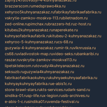
zajmy24.ru
tovudyi-4-kuhnyanazakaz.ru
brazzerscom.ru
medsprawo4ka.ru
xehyroo5kuhnyanazakaz.ru
fabrikayfabrikaefabrika.ru
vskrytie-zamkov-moskva-113.ru
biletnadom.ru
zed-online.ru
pimchax.ru
brazzers-hd.ru
z-host.ru
kitubeu2kuhnyanazakaz.ru
naperekate.ru
kuhnyaofabrikaufabrik.ru
kitubeu-2-kuhnyanazakaz.ru
xehyroo-5-kuhnyanazakaz.ru
cs-68.ru
guzywia-4-kuhnyanazakaz.ru
mir-tk.ru
vlknrussia.ru
cs68.ru
vladivostok-map.ru
video-seks.ru
bankaribi.ru
raszar.ru
vskrytie-zamkov-moskva113.ru
lipetsktelecom.ru
tovudyi4kuhnyanazakaz.ru
seksuzb.ru
guzywia4kuhnyanazakaz.ru
fabrikaofabrikaokuhny.ru
kuhnyaekuhnyaafabrika.ru
kuhnyaykuhnyayfabrika.ru
e-abis1c.ru
store-brawl-stars.ru
kts-services.ru
dark-sand.ru
sindika-01.ru
sp-life.ru
x-legion.ru
sib-archives.ru
e-abis-1-c.ru
sindika01.ru
venda-festival.ru