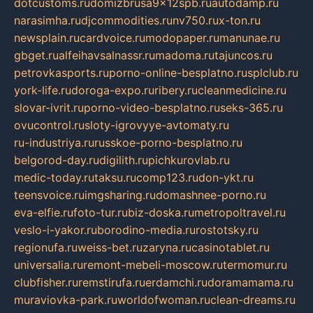
dotcustoms.ru
domizbrusa9x12spb.ru
autodamp.ru
narasimha.ru
djcommodities.ru
nv750.ru
x-ton.ru
newsplain.ru
cardvoice.ru
modopaper.ru
manunae.ru
gbget.ru
alfeihavsalnassr.ru
madoma.ru
tajuncos.ru
petrovkasports.ru
porno-online-besplatno.ru
splclub.ru
york-life.ru
doroga-expo.ru
ribery.ru
cleanmedicine.ru
slovar-ivrit.ru
porno-video-besplatno.ru
seks-365.ru
ovucontrol.ru
sloty-igrovyye-avtomaty.ru
ru-industriya.ru
russkoe-porno-besplatno.ru
belgorod-day.ru
digilith.ru
pichkurovlab.ru
medic-today.ru
taksu.ru
comp123.ru
don-ykt.ru
teensvoice.ru
imgsharing.ru
domashnee-porno.ru
eva-elfie.ru
foto-tur.ru
biz-doska.ru
metropoltravel.ru
veslo-i-yakor.ru
borodino-media.ru
rostotsky.ru
regionufa.ru
weiss-bet.ru
zaryna.ru
casinotablet.ru
universalia.ru
remont-mebeli-moscow.ru
termomur.ru
clubfisher.ru
remstirufa.ru
erdamchi.ru
doramamama.ru
muraviovka-park.ru
worldofwoman.ru
clean-dreams.ru