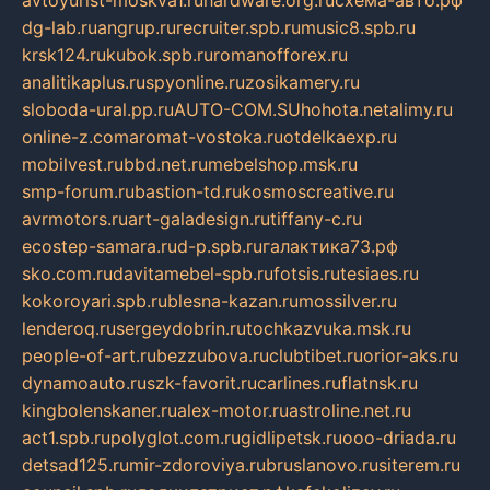
avtoyurist-moskva1.ru
hardware.org.ru
схема-авто.рф
dg-lab.ru
angrup.ru
recruiter.spb.ru
music8.spb.ru
krsk124.ru
kubok.spb.ru
romanofforex.ru
analitikaplus.ru
spyonline.ru
zosikamery.ru
sloboda-ural.pp.ru
AUTO-COM.SU
hohota.net
alimy.ru
online-z.com
aromat-vostoka.ru
otdelkaexp.ru
mobilvest.ru
bbd.net.ru
mebelshop.msk.ru
smp-forum.ru
bastion-td.ru
kosmoscreative.ru
avrmotors.ru
art-galadesign.ru
tiffany-c.ru
ecostep-samara.ru
d-p.spb.ru
галактика73.рф
sko.com.ru
davitamebel-spb.ru
fotsis.ru
tesiaes.ru
kokoroyari.spb.ru
blesna-kazan.ru
mossilver.ru
lenderoq.ru
sergeydobrin.ru
tochkazvuka.msk.ru
people-of-art.ru
bezzubova.ru
clubtibet.ru
orior-aks.ru
dynamoauto.ru
szk-favorit.ru
carlines.ru
flatnsk.ru
kingbolenskaner.ru
alex-motor.ru
astroline.net.ru
act1.spb.ru
polyglot.com.ru
gidlipetsk.ru
ooo-driada.ru
detsad125.ru
mir-zdoroviya.ru
bruslanovo.ru
siterem.ru