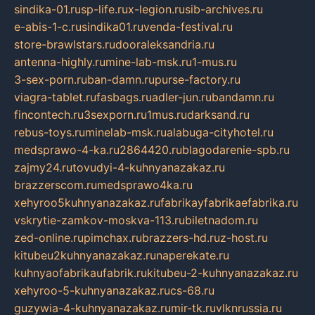
sindika-01.ru
sp-life.ru
x-legion.ru
sib-archives.ru
e-abis-1-c.ru
sindika01.ru
venda-festival.ru
store-brawlstars.ru
dooraleksandria.ru
antenna-highly.ru
mine-lab-msk.ru
1-mus.ru
3-sex-porn.ru
ban-damn.ru
purse-factory.ru
viagra-tablet.ru
fasbags.ru
adler-jun.ru
bandamn.ru
fincontech.ru
3sexporn.ru
1mus.ru
darksand.ru
rebus-toys.ru
minelab-msk.ru
alabuga-cityhotel.ru
medsprawo-4-ka.ru
2864420.ru
blagodarenie-spb.ru
zajmy24.ru
tovudyi-4-kuhnyanazakaz.ru
brazzerscom.ru
medsprawo4ka.ru
xehyroo5kuhnyanazakaz.ru
fabrikayfabrikaefabrika.ru
vskrytie-zamkov-moskva-113.ru
biletnadom.ru
zed-online.ru
pimchax.ru
brazzers-hd.ru
z-host.ru
kitubeu2kuhnyanazakaz.ru
naperekate.ru
kuhnyaofabrikaufabrik.ru
kitubeu-2-kuhnyanazakaz.ru
xehyroo-5-kuhnyanazakaz.ru
cs-68.ru
guzywia-4-kuhnyanazakaz.ru
mir-tk.ru
vlknrussia.ru