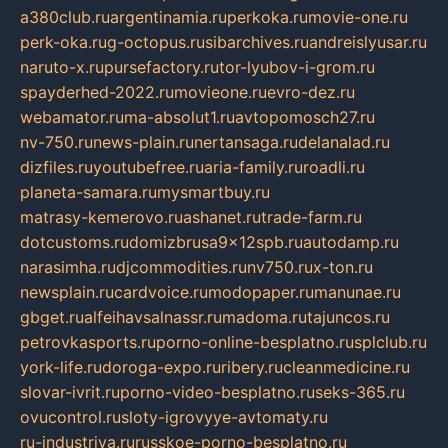
a380club.ru
argentinamia.ru
perkoka.ru
movie-one.ru
perk-oka.ru
g-octopus.ru
sibarchives.ru
andreislyusar.ru
naruto-x.ru
pursefactory.ru
tor-lyubov-i-grom.ru
spayderhed-2022.ru
movieone.ru
evro-dez.ru
webamator.ru
ma-absolut1.ru
avtopomosch27.ru
nv-750.ru
news-plain.ru
nertansaga.ru
delanalad.ru
dizfiles.ru
youtubefree.ru
aria-family.ru
roadli.ru
planeta-samara.ru
mysmartbuy.ru
matrasy-kemerovo.ru
ashanet.ru
trade-farm.ru
dotcustoms.ru
domizbrusa9x12spb.ru
autodamp.ru
narasimha.ru
djcommodities.ru
nv750.ru
x-ton.ru
newsplain.ru
cardvoice.ru
modopaper.ru
manunae.ru
gbget.ru
alfeihavsalnassr.ru
madoma.ru
tajuncos.ru
petrovkasports.ru
porno-online-besplatno.ru
splclub.ru
york-life.ru
doroga-expo.ru
ribery.ru
cleanmedicine.ru
slovar-ivrit.ru
porno-video-besplatno.ru
seks-365.ru
ovucontrol.ru
sloty-igrovyye-avtomaty.ru
ru-industriya.ru
russkoe-porno-besplatno.ru