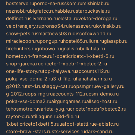
hostserve.ru
porno-na-russkom.ru
mishinlab.ru
neznobi.ru
bigfatcc.ru
habble.ru
starbucksvia.ru
delfinet.ru
silvernano.ru
elestal.ru
vektor-doroga.ru
velotrenajery.ru
pronso54.ru
lenasever.ru
lovinskix.ru
show-pets.ru
smartnews03.ru
discofoxworld.ru
miraclecoon.ru
pongup.ru
hostel65.ru
liura.ru
glasspb.ru
firehunters.ru
gribowo.ru
gnalis.ru
bulkitula.ru
hometown-france.ru
1-xbeticricetc-1-xbetti-5.ru
shop-garena.ru
cricetc-1-xbetr-1-xbetcc-2.ru
one-life-story.ru
top-halyava.ru
accounts112.ru
poka-vse-doma-2.ru
3-d-file.ru
hahahaharms.ru
g2012.ru
tst-1.ru
shaggy-cat.ru
opsmgr.ru
ev-gallery.ru
g-2012.ru
ops-mgr.ru
accounts-112.ru
csm-demo.ru
poka-vse-doma2.ru
airgungames.ru
allseo-host.ru
tehosmotre.ru
varieta-yug.ru
cricetc1xbetr1xbetcc2.ru
raytor-d.ru
atillagunn.ru
3d-file.ru
1xbeticricetc1xbetti5.ru
uafoot-statti.ru
e-abis1c.ru
store-brawl-stars.ru
kts-services.ru
dark-sand.ru