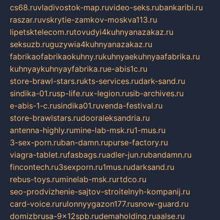
cs68.ru
vladivostok-map.ru
video-seks.ru
bankaribi.ru
raszar.ru
vskrytie-zamkov-moskva113.ru
lipetsktelecom.ru
tovudyi4kuhnyanazakaz.ru
seksuzb.ru
guzywia4kuhnyanazakaz.ru
fabrikaofabrikaokuhny.ru
kuhnyaekuhnyaafabrika.ru
kuhnyaykuhnyayfabrika.ru
e-abis1c.ru
store-brawl-stars.ru
kts-services.ru
dark-sand.ru
sindika-01.ru
sp-life.ru
x-legion.ru
sib-archives.ru
e-abis-1-c.ru
sindika01.ru
venda-festival.ru
store-brawlstars.ru
dooraleksandria.ru
antenna-highly.ru
mine-lab-msk.ru
1-mus.ru
3-sex-porn.ru
ban-damn.ru
purse-factory.ru
viagra-tablet.ru
fasbags.ru
adler-jun.ru
bandamn.ru
fincontech.ru
3sexporn.ru
1mus.ru
darksand.ru
rebus-toys.ru
minelab-msk.ru
rtdco.ru
seo-prodvizhenie-sajtov-stroitelnyh-kompanij.ru
card-voice.ru
rulonnyygazon177.ru
snow-guard.ru
domizbrusa-9x12spb.ru
demaholding.ru
aalse.ru