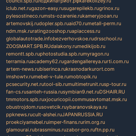
council.spb.ru
лодкипатриот.рф
kafekolizey.ru
iclub.net.ru
gazon-easy.ru
sugarepilekb.ru
grinox.ru
pylesostineco.ru
msts-ozarenie.ru
kameryjooan.ru
artemovskij.ru
dopler.spb.ru
aid70.ru
metall-perm.ru
ndm.msk.ru
ratingzooshop.ru
apiaccess.ru
globalautotrade.info
bezverhovskoe.ru
drsschool.ru
ZOOSMART.SPB.RU
dalakony.ru
medikijob.ru
remontt.spb.ru
photostudia.spb.ru
myragon.ru
terramia.ru
academy62.ru
gardengallereya.ru
rti.com.ru
artem-news.ru
biserinca.ru
krasnodarkurort.com
imshowtv.ru
mebel-v-tule.ru
mobtopik.ru
pcsecurity.net.ru
tool-sib.ru
multimetrunit.ru
sp-tour.ru
fan-cs.ru
santeh-russia.ru
symbian9.net.ru
DSHAIR.RU
tmmotors.spb.ru
xjocuricopii.com
musavtomat.msk.ru
obustrojdom.ru
sovetcik.ru
ybaranovskaya.ru
ppknews.ru
cult-alshei.ru
JAPANRUSSIA.RU
proekciyamebel.ru
imper-finans.ru
rim.org.ru
glamourai.ru
brassminus.ru
zabor-pro.ru
ftn.pp.ru