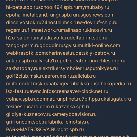
hl-beta.spb.ru
school494.spb.ru
mymubaby.ru
epoha-metalband.ru
ngr.spb.ru
rusgosnews.com
dieselvostok.ru
24hostel.msk.ru
w-dev.ru
f-ship.ru
regsmi.ru
filmnetwork.ru
malinasp.ru
kinosvin.ru
h2o-salon.ru
malutkayork.ru
deltaprim.spb.ru
tango-perm.ru
gooddir.ru
sgv.su
multiki-online.com
webkrasotki.com
cherinvest.ru
detskiy-ostrov.ru
ankou.spb.ru
alvesta1.ru
pdf-creator.ru
nix-files.org.ru
sakhatoday.ru
elektrikersymboler.ru
sputnikyes.ru
golf2club.msk.ru
aeforums.ru
zallclub.ru
multimodal.msk.ru
habaigry.ru
haikko.ru
sobakopedia.ru
isz-fest.ru
ewnc.info
screensaver-clock.net.ru
volnav.spb.ru
comnat.ru
npf.net.ru
7bit.pp.ru
kalugatur.ru
tesiaes.ru
card.com.ru
kazanka.spb.ru
gildiya-kuznecov.ru
kameryboavision.ru
griffoncom.spb.ru
fabrika-emotsiy.ru
PARK-MATROSOVA.RU
agat.spb.ru