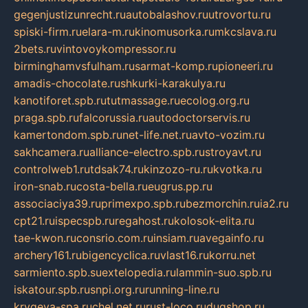
gegenjustizunrecht.ru
autobalashov.ru
utrovortu.ru
spiski-firm.ru
elara-m.ru
kinomusorka.ru
mkcslava.ru
2bets.ru
vintovoykompressor.ru
birminghamvsfulham.ru
sarmat-komp.ru
pioneeri.ru
amadis-chocolate.ru
shkurki-karakulya.ru
kanotiforet.spb.ru
tutmassage.ru
ecolog.org.ru
praga.spb.ru
falcorussia.ru
autodoctorservis.ru
kamertondom.spb.ru
net-life.net.ru
avto-vozim.ru
sakhcamera.ru
alliance-electro.spb.ru
stroyavt.ru
controlweb1.ru
tdsak74.ru
kinzozo-ru.ru
kvotka.ru
iron-snab.ru
costa-bella.ru
eugrus.pp.ru
associaciya39.ru
primexpo.spb.ru
bezmorchin.ru
ia2.ru
cpt21.ru
ispecspb.ru
regahost.ru
kolosok-elita.ru
tae-kwon.ru
consrio.com.ru
insiam.ru
avegainfo.ru
archery161.ru
bigencyclica.ru
vlast16.ru
korru.net
sarmiento.spb.su
extelopedia.ru
lammin-suo.spb.ru
iskatour.spb.ru
snpi.org.ru
running-line.ru
krygeva-spa.ru
chel.net.ru
rust-loco.ru
dugshop.ru