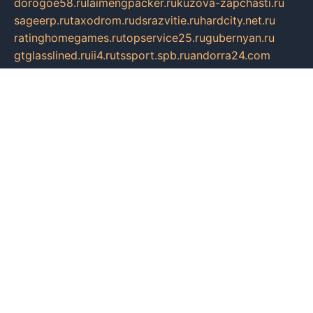
dorogoe58.ru
laimengpacker.ru
kuzova-zapchasti.ru
sageerp.ru
taxodrom.ru
dsrazvitie.ru
hardcity.net.ru
ratinghomegames.ru
topservice25.ru
gubernyan.ru
gtglasslined.ru
ii4.ru
tssport.spb.ru
andorra24.com
blackwallstreet.ru
oboimos.ru
optim-doors.com.ru
ikuch.ru
nycr.org.ru
npa21.ru
vremya-ch.spb.ru
desert000.ru
ivtorgi.ru
ifiori.ru
catalog-statei.ru
dcv.org.ru
spetsmaster174.ru
ipkameryhiseeu.ru
dum26.ru
ruspol.spb.ru
fr-opendp.ru
kam-solnyshko.ru
cheyenne-arapaho.ru
sevzapmetal.spb.ru
ted-lapidus.spb.ru
parasite-eliminator.ru
sigma-complete.ru
modernworld.ru
dama-moda.ru
eholot-group.ru
sk-nvkz.ru
DRONGOLD.RU
democratia2.ru
i-farmer.ru
mass-sport.org
jablonex.spb.ru
bookmess.ru
linkword.ru
refineua.com.ru
cs-spec.net.ru
altay-mebel.ru
DNK-THEATRE.RU
mechaniks.spb.ru
ipcamtechage.ru
skosta.ru
a-sun.ru
stroy-ldsp.ru
snowlands.org.ru