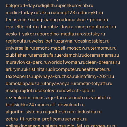
belgorod-day.ru
digilith.ru
pichkurovlab.ru
medic-today.ru
taksu.ru
comp123.ru
don-ykt.ru
teensvoice.ru
imgsharing.ru
domashnee-porno.ru
eva-elfie.ru
foto-tur.ru
biz-doska.ru
metropoltravel.ru
veslo-i-yakor.ru
borodino-media.ru
rostotsky.ru
regionufa.ru
weiss-bet.ru
zaryna.ru
casinotablet.ru
universalia.ru
remont-mebeli-moscow.ru
termomur.ru
clubfisher.ru
remstirufa.ru
erdamchi.ru
doramamama.ru
muraviovka-park.ru
worldofwoman.ru
clean-dreams.ru
arkrym.ru
kristinita.ru
dircomputer.ru
healthenter.ru
textexperts.ru
pivnaya-kruzhka.ru
kinofilmy-2021.ru
demolalapaluza.ru
tanyavanya.ru
remstir-tolyatti.ru
msdip.ru
jdol.ru
sokolovr.ru
newtech-spb.ru
rezemkleim.ru
massage-tai.ru
seonub.ru
zvonitut.ru
biolisichka24.ru
mncraft-download.ru
algoritm-sistema.ru
godflesh.ru
ru-industria.ru
zebra-tlt.ru
okna-proficom.ru
erynok.ru
onlinekinospace.ru
startupstudio-fefu.ru
zarges-ru.ru