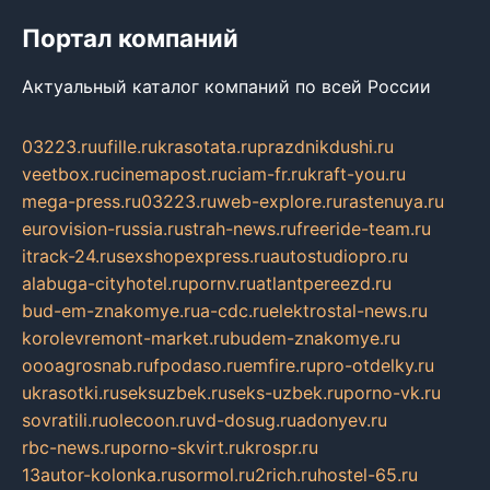
Портал компаний
Актуальный каталог компаний по всей России
03223.ru
ufille.ru
krasotata.ru
prazdnikdushi.ru
veetbox.ru
cinemapost.ru
ciam-fr.ru
kraft-you.ru
mega-press.ru
03223.ru
web-explore.ru
rastenuya.ru
eurovision-russia.ru
strah-news.ru
freeride-team.ru
itrack-24.ru
sexshopexpress.ru
autostudiopro.ru
alabuga-cityhotel.ru
pornv.ru
atlantpereezd.ru
bud-em-znakomye.ru
a-cdc.ru
elektrostal-news.ru
korolevremont-market.ru
budem-znakomye.ru
oooagrosnab.ru
fpodaso.ru
emfire.ru
pro-otdelky.ru
ukrasotki.ru
seksuzbek.ru
seks-uzbek.ru
porno-vk.ru
sovratili.ru
olecoon.ru
vd-dosug.ru
adonyev.ru
rbc-news.ru
porno-skvirt.ru
krospr.ru
13autor-kolonka.ru
sormol.ru
2rich.ru
hostel-65.ru