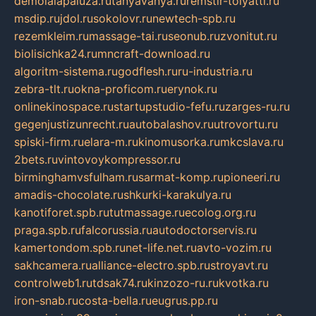
demolalapaluza.ru
tanyavanya.ru
remstir-tolyatti.ru
msdip.ru
jdol.ru
sokolovr.ru
newtech-spb.ru
rezemkleim.ru
massage-tai.ru
seonub.ru
zvonitut.ru
biolisichka24.ru
mncraft-download.ru
algoritm-sistema.ru
godflesh.ru
ru-industria.ru
zebra-tlt.ru
okna-proficom.ru
erynok.ru
onlinekinospace.ru
startupstudio-fefu.ru
zarges-ru.ru
gegenjustizunrecht.ru
autobalashov.ru
utrovortu.ru
spiski-firm.ru
elara-m.ru
kinomusorka.ru
mkcslava.ru
2bets.ru
vintovoykompressor.ru
birminghamvsfulham.ru
sarmat-komp.ru
pioneeri.ru
amadis-chocolate.ru
shkurki-karakulya.ru
kanotiforet.spb.ru
tutmassage.ru
ecolog.org.ru
praga.spb.ru
falcorussia.ru
autodoctorservis.ru
kamertondom.spb.ru
net-life.net.ru
avto-vozim.ru
sakhcamera.ru
alliance-electro.spb.ru
stroyavt.ru
controlweb1.ru
tdsak74.ru
kinzozo-ru.ru
kvotka.ru
iron-snab.ru
costa-bella.ru
eugrus.pp.ru