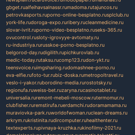
gbget.ru
alfeihavsalnassr.ru
madoma.ru
tajuncos.ru
petrovkasports.ru
porno-online-besplatno.ru
splclub.ru
york-life.ru
doroga-expo.ru
ribery.ru
cleanmedicine.ru
slovar-ivrit.ru
porno-video-besplatno.ru
seks-365.ru
ovucontrol.ru
sloty-igrovyye-avtomaty.ru
ru-industriya.ru
russkoe-porno-besplatno.ru
belgorod-day.ru
digilith.ru
pichkurovlab.ru
medic-today.ru
taksu.ru
comp123.ru
don-ykt.ru
teensvoice.ru
imgsharing.ru
domashnee-porno.ru
eva-elfie.ru
foto-tur.ru
biz-doska.ru
metropoltravel.ru
veslo-i-yakor.ru
borodino-media.ru
rostotsky.ru
regionufa.ru
weiss-bet.ru
zaryna.ru
casinotablet.ru
universalia.ru
remont-mebeli-moscow.ru
termomur.ru
clubfisher.ru
remstirufa.ru
erdamchi.ru
doramamama.ru
muraviovka-park.ru
worldofwoman.ru
clean-dreams.ru
arkrym.ru
kristinita.ru
dircomputer.ru
healthenter.ru
textexperts.ru
pivnaya-kruzhka.ru
kinofilmy-2021.ru