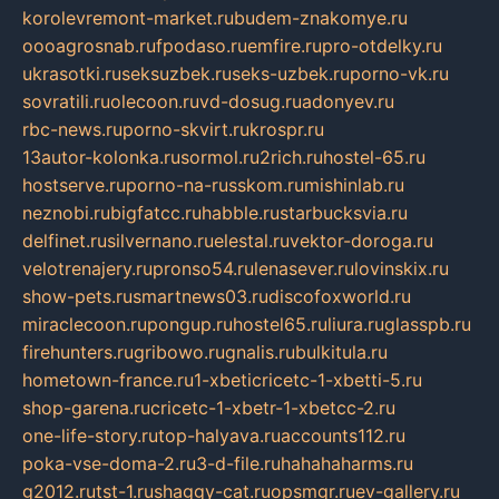
korolevremont-market.ru
budem-znakomye.ru
oooagrosnab.ru
fpodaso.ru
emfire.ru
pro-otdelky.ru
ukrasotki.ru
seksuzbek.ru
seks-uzbek.ru
porno-vk.ru
sovratili.ru
olecoon.ru
vd-dosug.ru
adonyev.ru
rbc-news.ru
porno-skvirt.ru
krospr.ru
13autor-kolonka.ru
sormol.ru
2rich.ru
hostel-65.ru
hostserve.ru
porno-na-russkom.ru
mishinlab.ru
neznobi.ru
bigfatcc.ru
habble.ru
starbucksvia.ru
delfinet.ru
silvernano.ru
elestal.ru
vektor-doroga.ru
velotrenajery.ru
pronso54.ru
lenasever.ru
lovinskix.ru
show-pets.ru
smartnews03.ru
discofoxworld.ru
miraclecoon.ru
pongup.ru
hostel65.ru
liura.ru
glasspb.ru
firehunters.ru
gribowo.ru
gnalis.ru
bulkitula.ru
hometown-france.ru
1-xbeticricetc-1-xbetti-5.ru
shop-garena.ru
cricetc-1-xbetr-1-xbetcc-2.ru
one-life-story.ru
top-halyava.ru
accounts112.ru
poka-vse-doma-2.ru
3-d-file.ru
hahahaharms.ru
g2012.ru
tst-1.ru
shaggy-cat.ru
opsmgr.ru
ev-gallery.ru