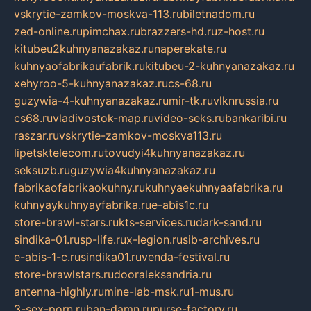
vskrytie-zamkov-moskva-113.ru
biletnadom.ru
zed-online.ru
pimchax.ru
brazzers-hd.ru
z-host.ru
kitubeu2kuhnyanazakaz.ru
naperekate.ru
kuhnyaofabrikaufabrik.ru
kitubeu-2-kuhnyanazakaz.ru
xehyroo-5-kuhnyanazakaz.ru
cs-68.ru
guzywia-4-kuhnyanazakaz.ru
mir-tk.ru
vlknrussia.ru
cs68.ru
vladivostok-map.ru
video-seks.ru
bankaribi.ru
raszar.ru
vskrytie-zamkov-moskva113.ru
lipetsktelecom.ru
tovudyi4kuhnyanazakaz.ru
seksuzb.ru
guzywia4kuhnyanazakaz.ru
fabrikaofabrikaokuhny.ru
kuhnyaekuhnyaafabrika.ru
kuhnyaykuhnyayfabrika.ru
e-abis1c.ru
store-brawl-stars.ru
kts-services.ru
dark-sand.ru
sindika-01.ru
sp-life.ru
x-legion.ru
sib-archives.ru
e-abis-1-c.ru
sindika01.ru
venda-festival.ru
store-brawlstars.ru
dooraleksandria.ru
antenna-highly.ru
mine-lab-msk.ru
1-mus.ru
3-sex-porn.ru
ban-damn.ru
purse-factory.ru