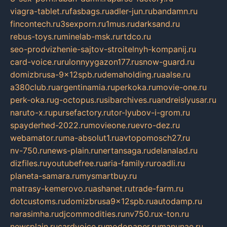
viagra-tablet.ru
fasbags.ru
adler-jun.ru
bandamn.ru
fincontech.ru
3sexporn.ru
1mus.ru
darksand.ru
rebus-toys.ru
minelab-msk.ru
rtdco.ru
seo-prodvizhenie-sajtov-stroitelnyh-kompanij.ru
card-voice.ru
rulonnyygazon177.ru
snow-guard.ru
domizbrusa-9x12spb.ru
demaholding.ru
aalse.ru
a380club.ru
argentinamia.ru
perkoka.ru
movie-one.ru
perk-oka.ru
g-octopus.ru
sibarchives.ru
andreislyusar.ru
naruto-x.ru
pursefactory.ru
tor-lyubov-i-grom.ru
spayderhed-2022.ru
movieone.ru
evro-dez.ru
webamator.ru
ma-absolut1.ru
avtopomosch27.ru
nv-750.ru
news-plain.ru
nertansaga.ru
delanalad.ru
dizfiles.ru
youtubefree.ru
aria-family.ru
roadli.ru
planeta-samara.ru
mysmartbuy.ru
matrasy-kemerovo.ru
ashanet.ru
trade-farm.ru
dotcustoms.ru
domizbrusa9x12spb.ru
autodamp.ru
narasimha.ru
djcommodities.ru
nv750.ru
x-ton.ru
newsplain.ru
cardvoice.ru
modopaper.ru
manunae.ru