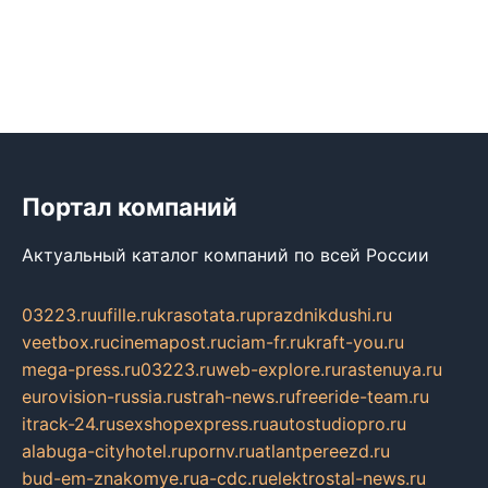
Портал компаний
Актуальный каталог компаний по всей России
03223.ru
ufille.ru
krasotata.ru
prazdnikdushi.ru
veetbox.ru
cinemapost.ru
ciam-fr.ru
kraft-you.ru
mega-press.ru
03223.ru
web-explore.ru
rastenuya.ru
eurovision-russia.ru
strah-news.ru
freeride-team.ru
itrack-24.ru
sexshopexpress.ru
autostudiopro.ru
alabuga-cityhotel.ru
pornv.ru
atlantpereezd.ru
bud-em-znakomye.ru
a-cdc.ru
elektrostal-news.ru