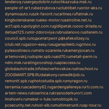
lenderoq.ru
sergeydobrin.ru
tochkazvuka.msk.ru
people-of-art.ru
bezzubova.ru
clubtibet.ru
orior-aks.ru
dynamoauto.ru
szk-favorit.ru
carlines.ru
flatnsk.ru
kingbolenskaner.ru
alex-motor.ru
astroline.net.ru
act1.spb.ru
polyglot.com.ru
gidlipetsk.ru
ooo-driada.ru
detsad125.ru
mir-zdoroviya.ru
bruslanovo.ru
siterem.ru
council.spb.ru
лодкипатриот.рф
kafekolizey.ru
iclub.net.ru
gazon-easy.ru
sugarepilekb.ru
grinox.ru
pylesostineco.ru
msts-ozarenie.ru
kameryjooan.ru
artemovskij.ru
dopler.spb.ru
aid70.ru
metall-perm.ru
ndm.msk.ru
ratingzooshop.ru
apiaccess.ru
globalautotrade.info
bezverhovskoe.ru
drsschool.ru
ZOOSMART.SPB.RU
dalakony.ru
medikijob.ru
remontt.spb.ru
photostudia.spb.ru
myragon.ru
terramia.ru
academy62.ru
gardengallereya.ru
rti.com.ru
artem-news.ru
biserinca.ru
krasnodarkurort.com
imshowtv.ru
mebel-v-tule.ru
mobtopik.ru
pcsecurity.net.ru
tool-sib.ru
multimetrunit.ru
sp-tour.ru