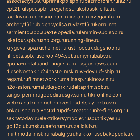
associaciya39.ru
primexpo.spb.ru
bezmorchin.ru
ia2.ru
cpt21.ru
ispecspb.ru
regahost.ru
kolosok-elita.ru
tae-kwon.ru
consrio.com.ru
insiam.ru
avegainfo.ru
archery161.ru
bigencyclica.ru
vlast16.ru
korru.net
sarmiento.spb.su
extelopedia.ru
lammin-suo.spb.ru
iskatour.spb.ru
snpi.org.ru
running-line.ru
krygeva-spa.ru
chel.net.ru
rust-loco.ru
dugshop.ru
hl-beta.spb.ru
school494.spb.ru
mymubaby.ru
epoha-metalband.ru
ngr.spb.ru
rusgosnews.com
dieselvostok.ru
24hostel.msk.ru
w-dev.ru
f-ship.ru
regsmi.ru
filmnetwork.ru
malinasp.ru
kinosvin.ru
h2o-salon.ru
malutkayork.ru
deltaprim.spb.ru
tango-perm.ru
gooddir.ru
sgv.su
multiki-online.com
webkrasotki.com
cherinvest.ru
detskiy-ostrov.ru
ankou.spb.ru
alvesta1.ru
pdf-creator.ru
nix-files.org.ru
sakhatoday.ru
elektrikersymboler.ru
sputnikyes.ru
golf2club.msk.ru
aeforums.ru
zallclub.ru
multimodal.msk.ru
habaigry.ru
haikko.ru
sobakopedia.ru