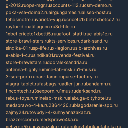
g-2012.ru
ops-mgr.ru
accounts-112.ru
csm-demo.ru
poka-vse-doma2.ru
airgungames.ru
allseo-host.ru
tehosmotre.ru
varieta-yug.ru
cricetc1xbetr1xbetcc2.ru
raytor-d.ru
atillagunn.ru
3d-file.ru
1xbeticricetc1xbetti5.ru
uafoot-statti.ru
e-abis1c.ru
store-brawl-stars.ru
kts-services.ru
dark-sand.ru
sindika-01.ru
sp-life.ru
x-legion.ru
sib-archives.ru
e-abis-1-c.ru
sindika01.ru
venda-festival.ru
store-brawlstars.ru
dooraleksandria.ru
antenna-highly.ru
mine-lab-msk.ru
1-mus.ru
3-sex-porn.ru
ban-damn.ru
purse-factory.ru
viagra-tablet.ru
fasbags.ru
adler-jun.ru
bandamn.ru
fincontech.ru
3sexporn.ru
1mus.ru
darksand.ru
rebus-toys.ru
minelab-msk.ru
alabuga-cityhotel.ru
medsprawo-4-ka.ru
2864420.ru
blagodarenie-spb.ru
zajmy24.ru
tovudyi-4-kuhnyanazakaz.ru
brazzerscom.ru
medsprawo4ka.ru
xehyroo5kuhnyanazakaz.ru
fabrikayfabrikaefabrika.ru