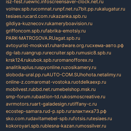
isz-fest.ru
ewnc.info
screensaver-clock.net.ru
volnav.spb.ru
comnat.ru
npf.net.ru
7bit.pp.ru
kalugatur.ru
tesiaes.ru
card.com.ru
kazanka.spb.ru
gildiya-kuznecov.ru
kameryboavision.ru
griffoncom.spb.ru
fabrika-emotsiy.ru
PARK-MATROSOVA.RU
agat.spb.ru
avtoyurist-moskva1.ru
hardware.org.ru
схема-авто.рф
dg-lab.ru
angrup.ru
recruiter.spb.ru
music8.spb.ru
krsk124.ru
kubok.spb.ru
romanofforex.ru
analitikaplus.ru
spyonline.ru
zosikamery.ru
sloboda-ural.pp.ru
AUTO-COM.SU
hohota.net
alimy.ru
online-z.com
aromat-vostoka.ru
otdelkaexp.ru
mobilvest.ru
bbd.net.ru
mebelshop.msk.ru
smp-forum.ru
bastion-td.ru
kosmoscreative.ru
avrmotors.ru
art-galadesign.ru
tiffany-c.ru
ecostep-samara.ru
d-p.spb.ru
галактика73.рф
sko.com.ru
davitamebel-spb.ru
fotsis.ru
tesiaes.ru
kokoroyari.spb.ru
blesna-kazan.ru
mossilver.ru