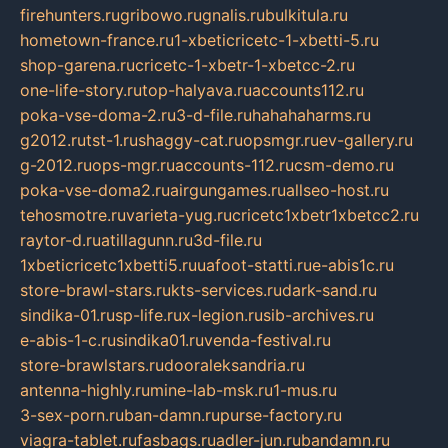
firehunters.ru
gribowo.ru
gnalis.ru
bulkitula.ru
hometown-france.ru
1-xbeticricetc-1-xbetti-5.ru
shop-garena.ru
cricetc-1-xbetr-1-xbetcc-2.ru
one-life-story.ru
top-halyava.ru
accounts112.ru
poka-vse-doma-2.ru
3-d-file.ru
hahahaharms.ru
g2012.ru
tst-1.ru
shaggy-cat.ru
opsmgr.ru
ev-gallery.ru
g-2012.ru
ops-mgr.ru
accounts-112.ru
csm-demo.ru
poka-vse-doma2.ru
airgungames.ru
allseo-host.ru
tehosmotre.ru
varieta-yug.ru
cricetc1xbetr1xbetcc2.ru
raytor-d.ru
atillagunn.ru
3d-file.ru
1xbeticricetc1xbetti5.ru
uafoot-statti.ru
e-abis1c.ru
store-brawl-stars.ru
kts-services.ru
dark-sand.ru
sindika-01.ru
sp-life.ru
x-legion.ru
sib-archives.ru
e-abis-1-c.ru
sindika01.ru
venda-festival.ru
store-brawlstars.ru
dooraleksandria.ru
antenna-highly.ru
mine-lab-msk.ru
1-mus.ru
3-sex-porn.ru
ban-damn.ru
purse-factory.ru
viagra-tablet.ru
fasbags.ru
adler-jun.ru
bandamn.ru