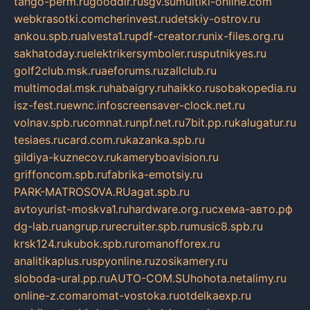
tango-perm.ru
gooddir.ru
sgv.su
multiki-online.com
webkrasotki.com
cherinvest.ru
detskiy-ostrov.ru
ankou.spb.ru
alvesta1.ru
pdf-creator.ru
nix-files.org.ru
sakhatoday.ru
elektrikersymboler.ru
sputnikyes.ru
golf2club.msk.ru
aeforums.ru
zallclub.ru
multimodal.msk.ru
habaigry.ru
haikko.ru
sobakopedia.ru
isz-fest.ru
ewnc.info
screensaver-clock.net.ru
volnav.spb.ru
comnat.ru
npf.net.ru
7bit.pp.ru
kalugatur.ru
tesiaes.ru
card.com.ru
kazanka.spb.ru
gildiya-kuznecov.ru
kameryboavision.ru
griffoncom.spb.ru
fabrika-emotsiy.ru
PARK-MATROSOVA.RU
agat.spb.ru
avtoyurist-moskva1.ru
hardware.org.ru
схема-авто.рф
dg-lab.ru
angrup.ru
recruiter.spb.ru
music8.spb.ru
krsk124.ru
kubok.spb.ru
romanofforex.ru
analitikaplus.ru
spyonline.ru
zosikamery.ru
sloboda-ural.pp.ru
AUTO-COM.SU
hohota.net
alimy.ru
online-z.com
aromat-vostoka.ru
otdelkaexp.ru