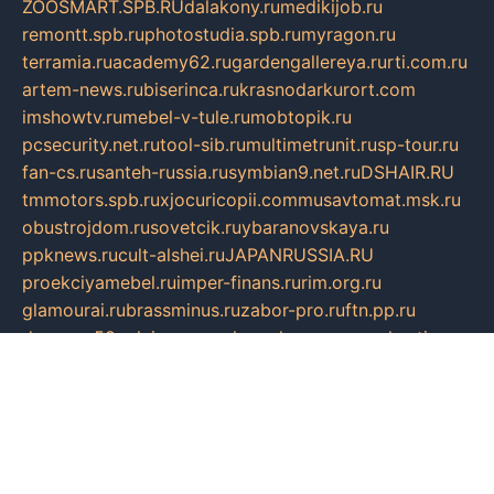
ZOOSMART.SPB.RU
dalakony.ru
medikijob.ru
remontt.spb.ru
photostudia.spb.ru
myragon.ru
terramia.ru
academy62.ru
gardengallereya.ru
rti.com.ru
artem-news.ru
biserinca.ru
krasnodarkurort.com
imshowtv.ru
mebel-v-tule.ru
mobtopik.ru
pcsecurity.net.ru
tool-sib.ru
multimetrunit.ru
sp-tour.ru
fan-cs.ru
santeh-russia.ru
symbian9.net.ru
DSHAIR.RU
tmmotors.spb.ru
xjocuricopii.com
musavtomat.msk.ru
obustrojdom.ru
sovetcik.ru
ybaranovskaya.ru
ppknews.ru
cult-alshei.ru
JAPANRUSSIA.RU
proekciyamebel.ru
imper-finans.ru
rim.org.ru
glamourai.ru
brassminus.ru
zabor-pro.ru
ftn.pp.ru
dorogoe58.ru
laimengpacker.ru
kuzova-zapchasti.ru
sageerp.ru
taxodrom.ru
dsrazvitie.ru
hardcity.net.ru
ratinghomegames.ru
topservice25.ru
gubernyan.ru
gtglasslined.ru
ii4.ru
tssport.spb.ru
andorra24.com
blackwallstreet.ru
oboimos.ru
optim-doors.com.ru
ikuch.ru
nycr.org.ru
npa21.ru
vremya-ch.spb.ru