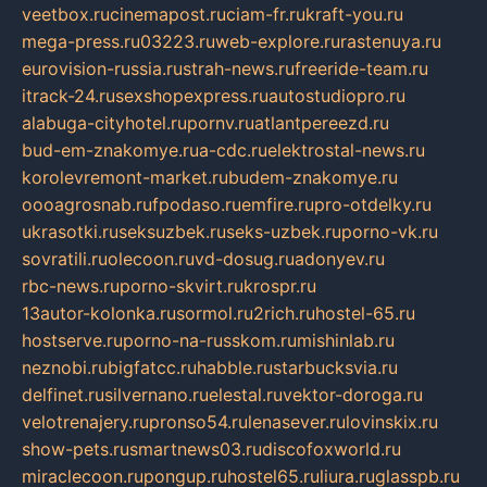
veetbox.ru
cinemapost.ru
ciam-fr.ru
kraft-you.ru
mega-press.ru
03223.ru
web-explore.ru
rastenuya.ru
eurovision-russia.ru
strah-news.ru
freeride-team.ru
itrack-24.ru
sexshopexpress.ru
autostudiopro.ru
alabuga-cityhotel.ru
pornv.ru
atlantpereezd.ru
bud-em-znakomye.ru
a-cdc.ru
elektrostal-news.ru
korolevremont-market.ru
budem-znakomye.ru
oooagrosnab.ru
fpodaso.ru
emfire.ru
pro-otdelky.ru
ukrasotki.ru
seksuzbek.ru
seks-uzbek.ru
porno-vk.ru
sovratili.ru
olecoon.ru
vd-dosug.ru
adonyev.ru
rbc-news.ru
porno-skvirt.ru
krospr.ru
13autor-kolonka.ru
sormol.ru
2rich.ru
hostel-65.ru
hostserve.ru
porno-na-russkom.ru
mishinlab.ru
neznobi.ru
bigfatcc.ru
habble.ru
starbucksvia.ru
delfinet.ru
silvernano.ru
elestal.ru
vektor-doroga.ru
velotrenajery.ru
pronso54.ru
lenasever.ru
lovinskix.ru
show-pets.ru
smartnews03.ru
discofoxworld.ru
miraclecoon.ru
pongup.ru
hostel65.ru
liura.ru
glasspb.ru