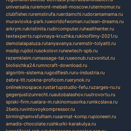
universalia.ru
remont-mebeli-moscow.ru
termomur.ru
clubfisher.ru
remstirufa.ru
erdamchi.ru
doramamama.ru
muraviovka-park.ru
worldofwoman.ru
clean-dreams.ru
arkrym.ru
kristinita.ru
dircomputer.ru
healthenter.ru
textexperts.ru
pivnaya-kruzhka.ru
kinofilmy-2021.ru
demolalapaluza.ru
tanyavanya.ru
remstir-tolyatti.ru
msdip.ru
jdol.ru
sokolovr.ru
newtech-spb.ru
rezemkleim.ru
massage-tai.ru
seonub.ru
zvonitut.ru
biolisichka24.ru
mncraft-download.ru
algoritm-sistema.ru
godflesh.ru
ru-industria.ru
zebra-tlt.ru
okna-proficom.ru
erynok.ru
onlinekinospace.ru
startupstudio-fefu.ru
zarges-ru.ru
gegenjustizunrecht.ru
autobalashov.ru
utrovortu.ru
spiski-firm.ru
elara-m.ru
kinomusorka.ru
mkcslava.ru
2bets.ru
vintovoykompressor.ru
birminghamvsfulham.ru
sarmat-komp.ru
pioneeri.ru
amadis-chocolate.ru
shkurki-karakulya.ru
kanotiforet.spb.ru
tutmassage.ru
ecolog.org.ru