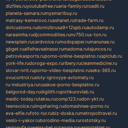
dizfiles.ru
youtubefree.ru
aria-family.ru
roadli.ru
planeta-samara.ru
mysmartbuy.ru
matrasy-kemerovo.ru
ashanet.ru
trade-farm.ru
dotcustoms.ru
domizbrusa9x12spb.ru
autodamp.ru
narasimha.ru
djcommodities.ru
nv750.ru
x-ton.ru
newsplain.ru
cardvoice.ru
modopaper.ru
manunae.ru
gbget.ru
alfeihavsalnassr.ru
madoma.ru
tajuncos.ru
petrovkasports.ru
porno-online-besplatno.ru
splclub.ru
york-life.ru
doroga-expo.ru
ribery.ru
cleanmedicine.ru
slovar-ivrit.ru
porno-video-besplatno.ru
seks-365.ru
ovucontrol.ru
sloty-igrovyye-avtomaty.ru
ru-industriya.ru
russkoe-porno-besplatno.ru
belgorod-day.ru
digilith.ru
pichkurovlab.ru
medic-today.ru
taksu.ru
comp123.ru
don-ykt.ru
teensvoice.ru
imgsharing.ru
domashnee-porno.ru
eva-elfie.ru
foto-tur.ru
biz-doska.ru
metropoltravel.ru
veslo-i-yakor.ru
borodino-media.ru
rostotsky.ru
regionufa.ru
weiss-bet.ru
zaryna.ru
casinotablet.ru