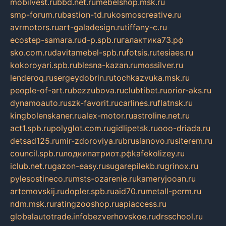
mobilvest.ru
bbd.net.ru
mebelshop.msk.ru
smp-forum.ru
bastion-td.ru
kosmoscreative.ru
avrmotors.ru
art-galadesign.ru
tiffany-c.ru
ecostep-samara.ru
d-p.spb.ru
галактика73.рф
sko.com.ru
davitamebel-spb.ru
fotsis.ru
tesiaes.ru
kokoroyari.spb.ru
blesna-kazan.ru
mossilver.ru
lenderoq.ru
sergeydobrin.ru
tochkazvuka.msk.ru
people-of-art.ru
bezzubova.ru
clubtibet.ru
orior-aks.ru
dynamoauto.ru
szk-favorit.ru
carlines.ru
flatnsk.ru
kingbolenskaner.ru
alex-motor.ru
astroline.net.ru
act1.spb.ru
polyglot.com.ru
gidlipetsk.ru
ooo-driada.ru
detsad125.ru
mir-zdoroviya.ru
bruslanovo.ru
siterem.ru
council.spb.ru
лодкипатриот.рф
kafekolizey.ru
iclub.net.ru
gazon-easy.ru
sugarepilekb.ru
grinox.ru
pylesostineco.ru
msts-ozarenie.ru
kameryjooan.ru
artemovskij.ru
dopler.spb.ru
aid70.ru
metall-perm.ru
ndm.msk.ru
ratingzooshop.ru
apiaccess.ru
globalautotrade.info
bezverhovskoe.ru
drsschool.ru