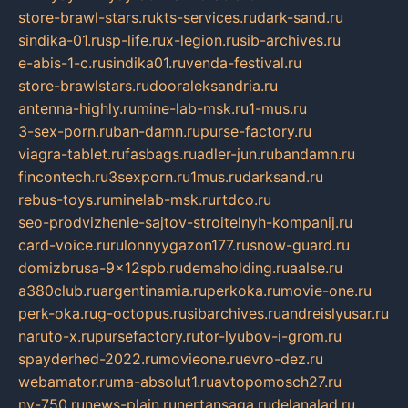
store-brawl-stars.ru
kts-services.ru
dark-sand.ru
sindika-01.ru
sp-life.ru
x-legion.ru
sib-archives.ru
e-abis-1-c.ru
sindika01.ru
venda-festival.ru
store-brawlstars.ru
dooraleksandria.ru
antenna-highly.ru
mine-lab-msk.ru
1-mus.ru
3-sex-porn.ru
ban-damn.ru
purse-factory.ru
viagra-tablet.ru
fasbags.ru
adler-jun.ru
bandamn.ru
fincontech.ru
3sexporn.ru
1mus.ru
darksand.ru
rebus-toys.ru
minelab-msk.ru
rtdco.ru
seo-prodvizhenie-sajtov-stroitelnyh-kompanij.ru
card-voice.ru
rulonnyygazon177.ru
snow-guard.ru
domizbrusa-9x12spb.ru
demaholding.ru
aalse.ru
a380club.ru
argentinamia.ru
perkoka.ru
movie-one.ru
perk-oka.ru
g-octopus.ru
sibarchives.ru
andreislyusar.ru
naruto-x.ru
pursefactory.ru
tor-lyubov-i-grom.ru
spayderhed-2022.ru
movieone.ru
evro-dez.ru
webamator.ru
ma-absolut1.ru
avtopomosch27.ru
nv-750.ru
news-plain.ru
nertansaga.ru
delanalad.ru