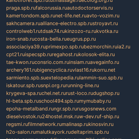
praga.spb.ru
falcorussia.ru
autodoctorservis.ru
kamertondom.spb.ru
net-life.net.ru
avto-vozim.ru
sakhcamera.ru
alliance-electro.spb.ru
stroyavt.ru
controlweb1.ru
tdsak74.ru
kinzozo-ru.ru
kvotka.ru
iron-snab.ru
costa-bella.ru
eugrus.pp.ru
associaciya39.ru
primexpo.spb.ru
bezmorchin.ru
ia2.ru
cpt21.ru
ispecspb.ru
regahost.ru
kolosok-elita.ru
tae-kwon.ru
consrio.com.ru
insiam.ru
avegainfo.ru
archery161.ru
bigencyclica.ru
vlast16.ru
korru.net
sarmiento.spb.su
extelopedia.ru
lammin-suo.spb.ru
iskatour.spb.ru
snpi.org.ru
running-line.ru
krygeva-spa.ru
chel.net.ru
rust-loco.ru
dugshop.ru
hl-beta.spb.ru
school494.spb.ru
mymubaby.ru
epoha-metalband.ru
ngr.spb.ru
rusgosnews.com
dieselvostok.ru
24hostel.msk.ru
w-dev.ru
f-ship.ru
regsmi.ru
filmnetwork.ru
malinasp.ru
kinosvin.ru
h2o-salon.ru
malutkayork.ru
deltaprim.spb.ru