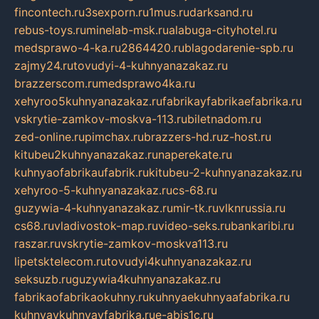
fincontech.ru
3sexporn.ru
1mus.ru
darksand.ru
rebus-toys.ru
minelab-msk.ru
alabuga-cityhotel.ru
medsprawo-4-ka.ru
2864420.ru
blagodarenie-spb.ru
zajmy24.ru
tovudyi-4-kuhnyanazakaz.ru
brazzerscom.ru
medsprawo4ka.ru
xehyroo5kuhnyanazakaz.ru
fabrikayfabrikaefabrika.ru
vskrytie-zamkov-moskva-113.ru
biletnadom.ru
zed-online.ru
pimchax.ru
brazzers-hd.ru
z-host.ru
kitubeu2kuhnyanazakaz.ru
naperekate.ru
kuhnyaofabrikaufabrik.ru
kitubeu-2-kuhnyanazakaz.ru
xehyroo-5-kuhnyanazakaz.ru
cs-68.ru
guzywia-4-kuhnyanazakaz.ru
mir-tk.ru
vlknrussia.ru
cs68.ru
vladivostok-map.ru
video-seks.ru
bankaribi.ru
raszar.ru
vskrytie-zamkov-moskva113.ru
lipetsktelecom.ru
tovudyi4kuhnyanazakaz.ru
seksuzb.ru
guzywia4kuhnyanazakaz.ru
fabrikaofabrikaokuhny.ru
kuhnyaekuhnyaafabrika.ru
kuhnyaykuhnyayfabrika.ru
e-abis1c.ru