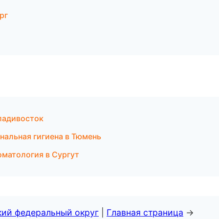
рг
Владивосток
нальная гигиена в Тюмень
оматология в Сургут
кий федеральный округ
|
Главная страница
→