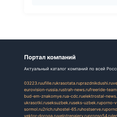
Портал компаний
Актуальный каталог компаний по всей Рос
03223.ru
ufille.ru
krasotata.ru
prazdnikdushi.ru
v
eurovision-russia.ru
strah-news.ru
freeride-team
bud-em-znakomye.ru
a-cdc.ru
elektrostal-news.
ukrasotki.ru
seksuzbek.ru
seks-uzbek.ru
porno-v
sormol.ru
2rich.ru
hostel-65.ru
hostserve.ru
porno
vektor-doroga.ru
velotrenajery.ru
pronso54.ru
le