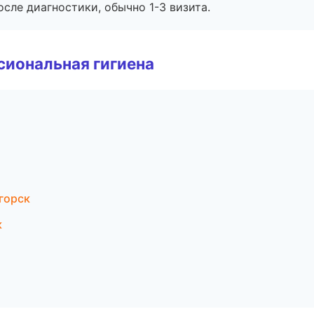
сле диагностики, обычно 1-3 визита.
иональная гигиена
горск
к