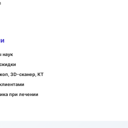
в
ми
ы наук
скидки
оп, 3D-сканер, КТ
 клиентами
тика при лечении