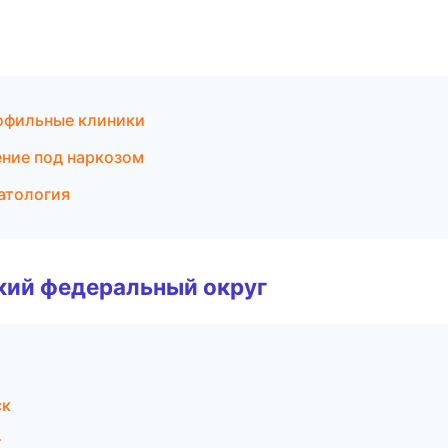
офильные клиники
ение под наркозом
атология
ский федеральный округ
ск
т