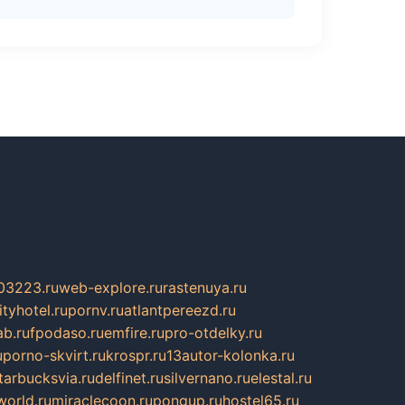
03223.ru
web-explore.ru
rastenuya.ru
tyhotel.ru
pornv.ru
atlantpereezd.ru
b.ru
fpodaso.ru
emfire.ru
pro-otdelky.ru
u
porno-skvirt.ru
krospr.ru
13autor-kolonka.ru
tarbucksvia.ru
delfinet.ru
silvernano.ru
elestal.ru
world.ru
miraclecoon.ru
pongup.ru
hostel65.ru