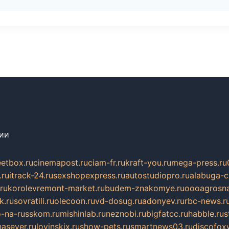
сии
eetbox.ru
cinemapost.ru
ciam-fr.ru
kraft-you.ru
mega-press.ru
.ru
itrack-24.ru
sexshopexpress.ru
autostudiopro.ru
alabuga-ci
ru
korolevremont-market.ru
budem-znakomye.ru
oooagrosna
k.ru
sovratili.ru
olecoon.ru
vd-dosug.ru
adonyev.ru
rbc-news.r
-na-russkom.ru
mishinlab.ru
neznobi.ru
bigfatcc.ru
habble.ru
s
nasever.ru
lovinskix.ru
show-pets.ru
smartnews03.ru
discofox