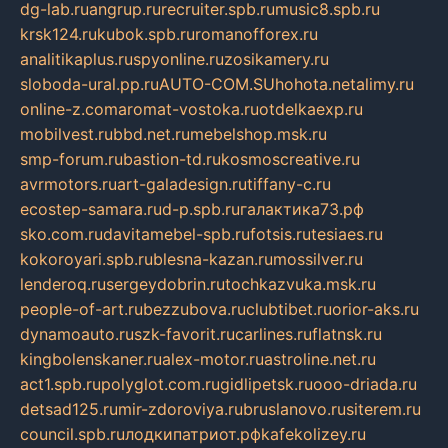
dg-lab.ru
angrup.ru
recruiter.spb.ru
music8.spb.ru
krsk124.ru
kubok.spb.ru
romanofforex.ru
analitikaplus.ru
spyonline.ru
zosikamery.ru
sloboda-ural.pp.ru
AUTO-COM.SU
hohota.net
alimy.ru
online-z.com
aromat-vostoka.ru
otdelkaexp.ru
mobilvest.ru
bbd.net.ru
mebelshop.msk.ru
smp-forum.ru
bastion-td.ru
kosmoscreative.ru
avrmotors.ru
art-galadesign.ru
tiffany-c.ru
ecostep-samara.ru
d-p.spb.ru
галактика73.рф
sko.com.ru
davitamebel-spb.ru
fotsis.ru
tesiaes.ru
kokoroyari.spb.ru
blesna-kazan.ru
mossilver.ru
lenderoq.ru
sergeydobrin.ru
tochkazvuka.msk.ru
people-of-art.ru
bezzubova.ru
clubtibet.ru
orior-aks.ru
dynamoauto.ru
szk-favorit.ru
carlines.ru
flatnsk.ru
kingbolenskaner.ru
alex-motor.ru
astroline.net.ru
act1.spb.ru
polyglot.com.ru
gidlipetsk.ru
ooo-driada.ru
detsad125.ru
mir-zdoroviya.ru
bruslanovo.ru
siterem.ru
council.spb.ru
лодкипатриот.рф
kafekolizey.ru