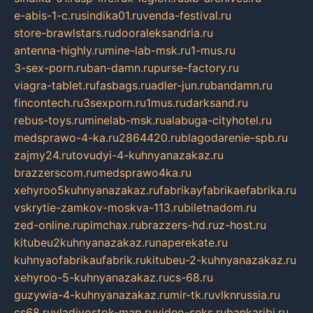
e-abis-1-c.ru
sindika01.ru
venda-festival.ru
store-brawlstars.ru
dooraleksandria.ru
antenna-highly.ru
mine-lab-msk.ru
1-mus.ru
3-sex-porn.ru
ban-damn.ru
purse-factory.ru
viagra-tablet.ru
fasbags.ru
adler-jun.ru
bandamn.ru
fincontech.ru
3sexporn.ru
1mus.ru
darksand.ru
rebus-toys.ru
minelab-msk.ru
alabuga-cityhotel.ru
medsprawo-4-ka.ru
2864420.ru
blagodarenie-spb.ru
zajmy24.ru
tovudyi-4-kuhnyanazakaz.ru
brazzerscom.ru
medsprawo4ka.ru
xehyroo5kuhnyanazakaz.ru
fabrikayfabrikaefabrika.ru
vskrytie-zamkov-moskva-113.ru
biletnadom.ru
zed-online.ru
pimchax.ru
brazzers-hd.ru
z-host.ru
kitubeu2kuhnyanazakaz.ru
naperekate.ru
kuhnyaofabrikaufabrik.ru
kitubeu-2-kuhnyanazakaz.ru
xehyroo-5-kuhnyanazakaz.ru
cs-68.ru
guzywia-4-kuhnyanazakaz.ru
mir-tk.ru
vlknrussia.ru
cs68.ru
vladivostok-map.ru
video-seks.ru
bankaribi.ru