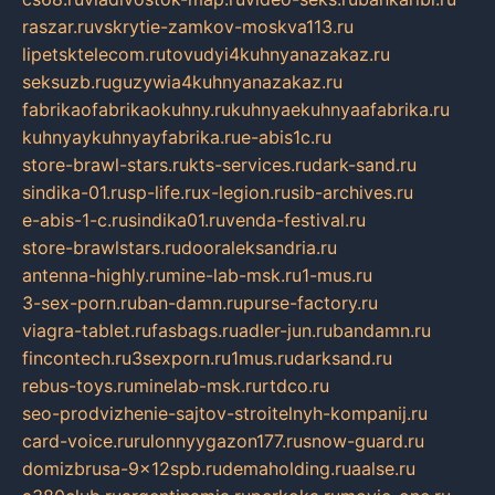
raszar.ru
vskrytie-zamkov-moskva113.ru
lipetsktelecom.ru
tovudyi4kuhnyanazakaz.ru
seksuzb.ru
guzywia4kuhnyanazakaz.ru
fabrikaofabrikaokuhny.ru
kuhnyaekuhnyaafabrika.ru
kuhnyaykuhnyayfabrika.ru
e-abis1c.ru
store-brawl-stars.ru
kts-services.ru
dark-sand.ru
sindika-01.ru
sp-life.ru
x-legion.ru
sib-archives.ru
e-abis-1-c.ru
sindika01.ru
venda-festival.ru
store-brawlstars.ru
dooraleksandria.ru
antenna-highly.ru
mine-lab-msk.ru
1-mus.ru
3-sex-porn.ru
ban-damn.ru
purse-factory.ru
viagra-tablet.ru
fasbags.ru
adler-jun.ru
bandamn.ru
fincontech.ru
3sexporn.ru
1mus.ru
darksand.ru
rebus-toys.ru
minelab-msk.ru
rtdco.ru
seo-prodvizhenie-sajtov-stroitelnyh-kompanij.ru
card-voice.ru
rulonnyygazon177.ru
snow-guard.ru
domizbrusa-9x12spb.ru
demaholding.ru
aalse.ru