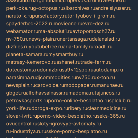
a380club.ru
argentinamia.ru
perkoka.ru
movie-one.ru
perk-oka.ru
g-octopus.ru
sibarchives.ru
andreislyusar.ru
naruto-x.ru
pursefactory.ru
tor-lyubov-i-grom.ru
spayderhed-2022.ru
movieone.ru
evro-dez.ru
webamator.ru
ma-absolut1.ru
avtopomosch27.ru
nv-750.ru
news-plain.ru
nertansaga.ru
delanalad.ru
dizfiles.ru
youtubefree.ru
aria-family.ru
roadli.ru
planeta-samara.ru
mysmartbuy.ru
matrasy-kemerovo.ru
ashanet.ru
trade-farm.ru
dotcustoms.ru
domizbrusa9x12spb.ru
autodamp.ru
narasimha.ru
djcommodities.ru
nv750.ru
x-ton.ru
newsplain.ru
cardvoice.ru
modopaper.ru
manunae.ru
gbget.ru
alfeihavsalnassr.ru
madoma.ru
tajuncos.ru
petrovkasports.ru
porno-online-besplatno.ru
splclub.ru
york-life.ru
doroga-expo.ru
ribery.ru
cleanmedicine.ru
slovar-ivrit.ru
porno-video-besplatno.ru
seks-365.ru
ovucontrol.ru
sloty-igrovyye-avtomaty.ru
ru-industriya.ru
russkoe-porno-besplatno.ru