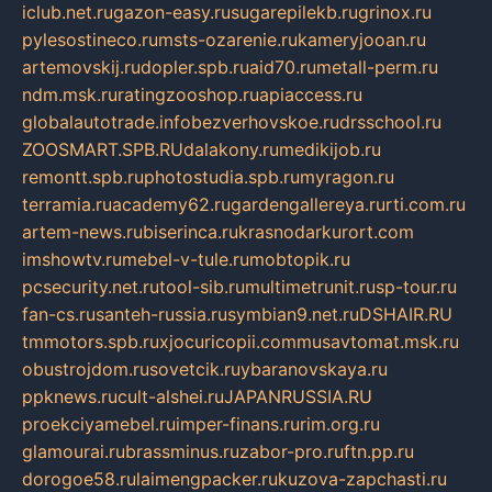
iclub.net.ru
gazon-easy.ru
sugarepilekb.ru
grinox.ru
pylesostineco.ru
msts-ozarenie.ru
kameryjooan.ru
artemovskij.ru
dopler.spb.ru
aid70.ru
metall-perm.ru
ndm.msk.ru
ratingzooshop.ru
apiaccess.ru
globalautotrade.info
bezverhovskoe.ru
drsschool.ru
ZOOSMART.SPB.RU
dalakony.ru
medikijob.ru
remontt.spb.ru
photostudia.spb.ru
myragon.ru
terramia.ru
academy62.ru
gardengallereya.ru
rti.com.ru
artem-news.ru
biserinca.ru
krasnodarkurort.com
imshowtv.ru
mebel-v-tule.ru
mobtopik.ru
pcsecurity.net.ru
tool-sib.ru
multimetrunit.ru
sp-tour.ru
fan-cs.ru
santeh-russia.ru
symbian9.net.ru
DSHAIR.RU
tmmotors.spb.ru
xjocuricopii.com
musavtomat.msk.ru
obustrojdom.ru
sovetcik.ru
ybaranovskaya.ru
ppknews.ru
cult-alshei.ru
JAPANRUSSIA.RU
proekciyamebel.ru
imper-finans.ru
rim.org.ru
glamourai.ru
brassminus.ru
zabor-pro.ru
ftn.pp.ru
dorogoe58.ru
laimengpacker.ru
kuzova-zapchasti.ru