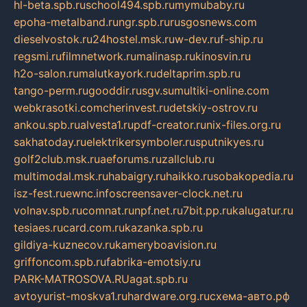
hl-beta.spb.ru
school494.spb.ru
mymubaby.ru
epoha-metalband.ru
ngr.spb.ru
rusgosnews.com
dieselvostok.ru
24hostel.msk.ru
w-dev.ru
f-ship.ru
regsmi.ru
filmnetwork.ru
malinasp.ru
kinosvin.ru
h2o-salon.ru
malutkayork.ru
deltaprim.spb.ru
tango-perm.ru
gooddir.ru
sgv.su
multiki-online.com
webkrasotki.com
cherinvest.ru
detskiy-ostrov.ru
ankou.spb.ru
alvesta1.ru
pdf-creator.ru
nix-files.org.ru
sakhatoday.ru
elektrikersymboler.ru
sputnikyes.ru
golf2club.msk.ru
aeforums.ru
zallclub.ru
multimodal.msk.ru
habaigry.ru
haikko.ru
sobakopedia.ru
isz-fest.ru
ewnc.info
screensaver-clock.net.ru
volnav.spb.ru
comnat.ru
npf.net.ru
7bit.pp.ru
kalugatur.ru
tesiaes.ru
card.com.ru
kazanka.spb.ru
gildiya-kuznecov.ru
kameryboavision.ru
griffoncom.spb.ru
fabrika-emotsiy.ru
PARK-MATROSOVA.RU
agat.spb.ru
avtoyurist-moskva1.ru
hardware.org.ru
схема-авто.рф