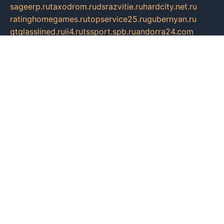
sageerp.ru
taxodrom.ru
dsrazvitie.ru
hardcity.net.ru
ratinghomegames.ru
topservice25.ru
gubernyan.ru
gtglasslined.ru
ii4.ru
tssport.spb.ru
andorra24.com
blackwallstreet.ru
oboimos.ru
optim-doors.com.ru
ikuch.ru
nycr.org.ru
npa21.ru
vremya-ch.spb.ru
desert000.ru
ivtorgi.ru
ifiori.ru
catalog-statei.ru
dcv.org.ru
spetsmaster174.ru
ipkameryhiseeu.ru
dum26.ru
ruspol.spb.ru
fr-opendp.ru
kam-solnyshko.ru
cheyenne-arapaho.ru
sevzapmetal.spb.ru
ted-lapidus.spb.ru
parasite-eliminator.ru
sigma-complete.ru
modernworld.ru
dama-moda.ru
eholot-group.ru
sk-nvkz.ru
DRONGOLD.RU
democratia2.ru
i-farmer.ru
mass-sport.org
jablonex.spb.ru
bookmess.ru
linkword.ru
refineua.com.ru
cs-spec.net.ru
altay-mebel.ru
DNK-THEATRE.RU
mechaniks.spb.ru
ipcamtechage.ru
skosta.ru
a-sun.ru
stroy-ldsp.ru
snowlands.org.ru
childrensshoes.ru
mrlizzy.ru
mebelsofiakrd.ru