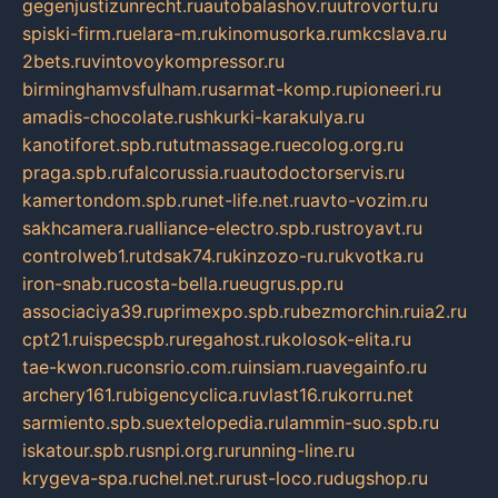
gegenjustizunrecht.ru
autobalashov.ru
utrovortu.ru
spiski-firm.ru
elara-m.ru
kinomusorka.ru
mkcslava.ru
2bets.ru
vintovoykompressor.ru
birminghamvsfulham.ru
sarmat-komp.ru
pioneeri.ru
amadis-chocolate.ru
shkurki-karakulya.ru
kanotiforet.spb.ru
tutmassage.ru
ecolog.org.ru
praga.spb.ru
falcorussia.ru
autodoctorservis.ru
kamertondom.spb.ru
net-life.net.ru
avto-vozim.ru
sakhcamera.ru
alliance-electro.spb.ru
stroyavt.ru
controlweb1.ru
tdsak74.ru
kinzozo-ru.ru
kvotka.ru
iron-snab.ru
costa-bella.ru
eugrus.pp.ru
associaciya39.ru
primexpo.spb.ru
bezmorchin.ru
ia2.ru
cpt21.ru
ispecspb.ru
regahost.ru
kolosok-elita.ru
tae-kwon.ru
consrio.com.ru
insiam.ru
avegainfo.ru
archery161.ru
bigencyclica.ru
vlast16.ru
korru.net
sarmiento.spb.su
extelopedia.ru
lammin-suo.spb.ru
iskatour.spb.ru
snpi.org.ru
running-line.ru
krygeva-spa.ru
chel.net.ru
rust-loco.ru
dugshop.ru