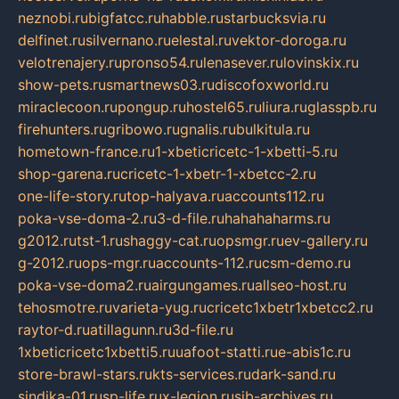
neznobi.ru
bigfatcc.ru
habble.ru
starbucksvia.ru
delfinet.ru
silvernano.ru
elestal.ru
vektor-doroga.ru
velotrenajery.ru
pronso54.ru
lenasever.ru
lovinskix.ru
show-pets.ru
smartnews03.ru
discofoxworld.ru
miraclecoon.ru
pongup.ru
hostel65.ru
liura.ru
glasspb.ru
firehunters.ru
gribowo.ru
gnalis.ru
bulkitula.ru
hometown-france.ru
1-xbeticricetc-1-xbetti-5.ru
shop-garena.ru
cricetc-1-xbetr-1-xbetcc-2.ru
one-life-story.ru
top-halyava.ru
accounts112.ru
poka-vse-doma-2.ru
3-d-file.ru
hahahaharms.ru
g2012.ru
tst-1.ru
shaggy-cat.ru
opsmgr.ru
ev-gallery.ru
g-2012.ru
ops-mgr.ru
accounts-112.ru
csm-demo.ru
poka-vse-doma2.ru
airgungames.ru
allseo-host.ru
tehosmotre.ru
varieta-yug.ru
cricetc1xbetr1xbetcc2.ru
raytor-d.ru
atillagunn.ru
3d-file.ru
1xbeticricetc1xbetti5.ru
uafoot-statti.ru
e-abis1c.ru
store-brawl-stars.ru
kts-services.ru
dark-sand.ru
sindika-01.ru
sp-life.ru
x-legion.ru
sib-archives.ru