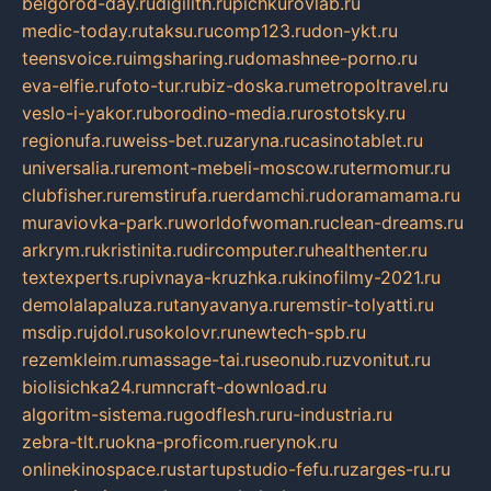
belgorod-day.ru
digilith.ru
pichkurovlab.ru
medic-today.ru
taksu.ru
comp123.ru
don-ykt.ru
teensvoice.ru
imgsharing.ru
domashnee-porno.ru
eva-elfie.ru
foto-tur.ru
biz-doska.ru
metropoltravel.ru
veslo-i-yakor.ru
borodino-media.ru
rostotsky.ru
regionufa.ru
weiss-bet.ru
zaryna.ru
casinotablet.ru
universalia.ru
remont-mebeli-moscow.ru
termomur.ru
clubfisher.ru
remstirufa.ru
erdamchi.ru
doramamama.ru
muraviovka-park.ru
worldofwoman.ru
clean-dreams.ru
arkrym.ru
kristinita.ru
dircomputer.ru
healthenter.ru
textexperts.ru
pivnaya-kruzhka.ru
kinofilmy-2021.ru
demolalapaluza.ru
tanyavanya.ru
remstir-tolyatti.ru
msdip.ru
jdol.ru
sokolovr.ru
newtech-spb.ru
rezemkleim.ru
massage-tai.ru
seonub.ru
zvonitut.ru
biolisichka24.ru
mncraft-download.ru
algoritm-sistema.ru
godflesh.ru
ru-industria.ru
zebra-tlt.ru
okna-proficom.ru
erynok.ru
onlinekinospace.ru
startupstudio-fefu.ru
zarges-ru.ru