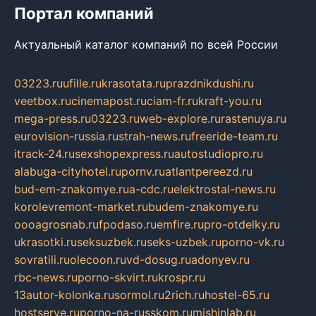
Портал компаний
Актуальный каталог компаний по всей России
03223.ru
ufille.ru
krasotata.ru
prazdnikdushi.ru
veetbox.ru
cinemapost.ru
ciam-fr.ru
kraft-you.ru
mega-press.ru
03223.ru
web-explore.ru
rastenuya.ru
eurovision-russia.ru
strah-news.ru
freeride-team.ru
itrack-24.ru
sexshopexpress.ru
autostudiopro.ru
alabuga-cityhotel.ru
pornv.ru
atlantpereezd.ru
bud-em-znakomye.ru
a-cdc.ru
elektrostal-news.ru
korolevremont-market.ru
budem-znakomye.ru
oooagrosnab.ru
fpodaso.ru
emfire.ru
pro-otdelky.ru
ukrasotki.ru
seksuzbek.ru
seks-uzbek.ru
porno-vk.ru
sovratili.ru
olecoon.ru
vd-dosug.ru
adonyev.ru
rbc-news.ru
porno-skvirt.ru
krospr.ru
13autor-kolonka.ru
sormol.ru
2rich.ru
hostel-65.ru
hostserve.ru
porno-na-russkom.ru
mishinlab.ru