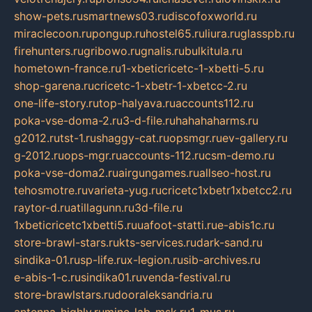
show-pets.ru
smartnews03.ru
discofoxworld.ru
miraclecoon.ru
pongup.ru
hostel65.ru
liura.ru
glasspb.ru
firehunters.ru
gribowo.ru
gnalis.ru
bulkitula.ru
hometown-france.ru
1-xbeticricetc-1-xbetti-5.ru
shop-garena.ru
cricetc-1-xbetr-1-xbetcc-2.ru
one-life-story.ru
top-halyava.ru
accounts112.ru
poka-vse-doma-2.ru
3-d-file.ru
hahahaharms.ru
g2012.ru
tst-1.ru
shaggy-cat.ru
opsmgr.ru
ev-gallery.ru
g-2012.ru
ops-mgr.ru
accounts-112.ru
csm-demo.ru
poka-vse-doma2.ru
airgungames.ru
allseo-host.ru
tehosmotre.ru
varieta-yug.ru
cricetc1xbetr1xbetcc2.ru
raytor-d.ru
atillagunn.ru
3d-file.ru
1xbeticricetc1xbetti5.ru
uafoot-statti.ru
e-abis1c.ru
store-brawl-stars.ru
kts-services.ru
dark-sand.ru
sindika-01.ru
sp-life.ru
x-legion.ru
sib-archives.ru
e-abis-1-c.ru
sindika01.ru
venda-festival.ru
store-brawlstars.ru
dooraleksandria.ru
antenna-highly.ru
mine-lab-msk.ru
1-mus.ru