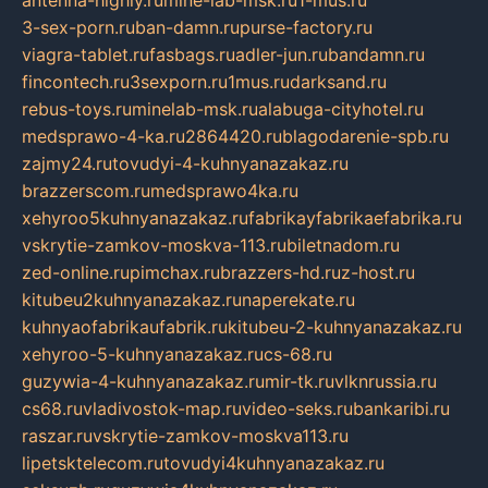
3-sex-porn.ru
ban-damn.ru
purse-factory.ru
viagra-tablet.ru
fasbags.ru
adler-jun.ru
bandamn.ru
fincontech.ru
3sexporn.ru
1mus.ru
darksand.ru
rebus-toys.ru
minelab-msk.ru
alabuga-cityhotel.ru
medsprawo-4-ka.ru
2864420.ru
blagodarenie-spb.ru
zajmy24.ru
tovudyi-4-kuhnyanazakaz.ru
brazzerscom.ru
medsprawo4ka.ru
xehyroo5kuhnyanazakaz.ru
fabrikayfabrikaefabrika.ru
vskrytie-zamkov-moskva-113.ru
biletnadom.ru
zed-online.ru
pimchax.ru
brazzers-hd.ru
z-host.ru
kitubeu2kuhnyanazakaz.ru
naperekate.ru
kuhnyaofabrikaufabrik.ru
kitubeu-2-kuhnyanazakaz.ru
xehyroo-5-kuhnyanazakaz.ru
cs-68.ru
guzywia-4-kuhnyanazakaz.ru
mir-tk.ru
vlknrussia.ru
cs68.ru
vladivostok-map.ru
video-seks.ru
bankaribi.ru
raszar.ru
vskrytie-zamkov-moskva113.ru
lipetsktelecom.ru
tovudyi4kuhnyanazakaz.ru