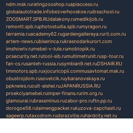
ndm.msk.ru
ratingzooshop.ru
apiaccess.ru
globalautotrade.info
bezverhovskoe.ru
drsschool.ru
ZOOSMART.SPB.RU
dalakony.ru
medikijob.ru
remontt.spb.ru
photostudia.spb.ru
myragon.ru
terramia.ru
academy62.ru
gardengallereya.ru
rti.com.ru
artem-news.ru
biserinca.ru
krasnodarkurort.com
imshowtv.ru
mebel-v-tule.ru
mobtopik.ru
pcsecurity.net.ru
tool-sib.ru
multimetrunit.ru
sp-tour.ru
fan-cs.ru
santeh-russia.ru
symbian9.net.ru
DSHAIR.RU
tmmotors.spb.ru
xjocuricopii.com
musavtomat.msk.ru
obustrojdom.ru
sovetcik.ru
ybaranovskaya.ru
ppknews.ru
cult-alshei.ru
JAPANRUSSIA.RU
proekciyamebel.ru
imper-finans.ru
rim.org.ru
glamourai.ru
brassminus.ru
zabor-pro.ru
ftn.pp.ru
dorogoe58.ru
laimengpacker.ru
kuzova-zapchasti.ru
sageerp.ru
taxodrom.ru
dsrazvitie.ru
hardcity.net.ru
ratinghomegames.ru
topservice25.ru
gubernyan.ru
gtglasslined.ru
ii4.ru
tssport.spb.ru
andorra24.com