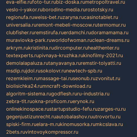
eva-elfie.ru
foto-tur.ru
biz-doska.ru
metropoltravel.ru
veslo-i-yakor.ru
borodino-media.ru
rostotsky.ru
regionufa.ru
weiss-bet.ru
zaryna.ru
casinotablet.ru
universalia.ru
remont-mebeli-moscow.ru
termomur.ru
clubfisher.ru
remstirufa.ru
erdamchi.ru
doramamama.ru
muraviovka-park.ru
worldofwoman.ru
clean-dreams.ru
arkrym.ru
kristinita.ru
dircomputer.ru
healthenter.ru
textexperts.ru
pivnaya-kruzhka.ru
kinofilmy-2021.ru
demolalapaluza.ru
tanyavanya.ru
remstir-tolyatti.ru
msdip.ru
jdol.ru
sokolovr.ru
newtech-spb.ru
rezemkleim.ru
massage-tai.ru
seonub.ru
zvonitut.ru
biolisichka24.ru
mncraft-download.ru
algoritm-sistema.ru
godflesh.ru
ru-industria.ru
zebra-tlt.ru
okna-proficom.ru
erynok.ru
onlinekinospace.ru
startupstudio-fefu.ru
zarges-ru.ru
gegenjustizunrecht.ru
autobalashov.ru
utrovortu.ru
spiski-firm.ru
elara-m.ru
kinomusorka.ru
mkcslava.ru
2bets.ru
vintovoykompressor.ru