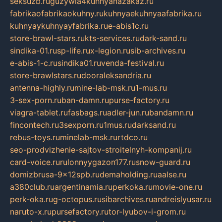
seksuzb.ru
guzywia4kuhnyanazakaz.ru
fabrikaofabrikaokuhny.ru
kuhnyaekuhnyaafabrika.ru
kuhnyaykuhnyayfabrika.ru
e-abis1c.ru
store-brawl-stars.ru
kts-services.ru
dark-sand.ru
sindika-01.ru
sp-life.ru
x-legion.ru
sib-archives.ru
e-abis-1-c.ru
sindika01.ru
venda-festival.ru
store-brawlstars.ru
dooraleksandria.ru
antenna-highly.ru
mine-lab-msk.ru
1-mus.ru
3-sex-porn.ru
ban-damn.ru
purse-factory.ru
viagra-tablet.ru
fasbags.ru
adler-jun.ru
bandamn.ru
fincontech.ru
3sexporn.ru
1mus.ru
darksand.ru
rebus-toys.ru
minelab-msk.ru
rtdco.ru
seo-prodvizhenie-sajtov-stroitelnyh-kompanij.ru
card-voice.ru
rulonnyygazon177.ru
snow-guard.ru
domizbrusa-9x12spb.ru
demaholding.ru
aalse.ru
a380club.ru
argentinamia.ru
perkoka.ru
movie-one.ru
perk-oka.ru
g-octopus.ru
sibarchives.ru
andreislyusar.ru
naruto-x.ru
pursefactory.ru
tor-lyubov-i-grom.ru