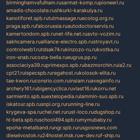
birminghamvsfulham.ru
sarmat-komp.ru
pioneeri.ru
amadis-chocolate.ru
shkurki-karakulya.ru
kanotiforet.spb.ru
tutmassage.ru
ecolog.org.ru
praga.spb.ru
falcorussia.ru
autodoctorservis.ru
kamertondom.spb.ru
net-life.net.ru
avto-vozim.ru
sakhcamera.ru
alliance-electro.spb.ru
stroyavt.ru
controlweb1.ru
tdsak74.ru
kinzozo-ru.ru
kvotka.ru
iron-snab.ru
costa-bella.ru
eugrus.pp.ru
associaciya39.ru
primexpo.spb.ru
bezmorchin.ru
ia2.ru
cpt21.ru
ispecspb.ru
regahost.ru
kolosok-elita.ru
tae-kwon.ru
consrio.com.ru
insiam.ru
avegainfo.ru
archery161.ru
bigencyclica.ru
vlast16.ru
korru.net
sarmiento.spb.su
extelopedia.ru
lammin-suo.spb.ru
iskatour.spb.ru
snpi.org.ru
running-line.ru
krygeva-spa.ru
chel.net.ru
rust-loco.ru
dugshop.ru
hl-beta.spb.ru
school494.spb.ru
mymubaby.ru
epoha-metalband.ru
ngr.spb.ru
rusgosnews.com
dieselvostok.ru
24hostel.msk.ru
w-dev.ru
f-ship.ru