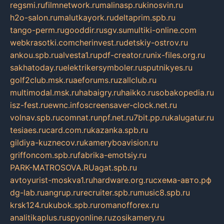
regsmi.ru
filmnetwork.ru
malinasp.ru
kinosvin.ru
h2o-salon.ru
malutkayork.ru
deltaprim.spb.ru
tango-perm.ru
gooddir.ru
sgv.su
multiki-online.com
webkrasotki.com
cherinvest.ru
detskiy-ostrov.ru
ankou.spb.ru
alvesta1.ru
pdf-creator.ru
nix-files.org.ru
sakhatoday.ru
elektrikersymboler.ru
sputnikyes.ru
golf2club.msk.ru
aeforums.ru
zallclub.ru
multimodal.msk.ru
habaigry.ru
haikko.ru
sobakopedia.ru
isz-fest.ru
ewnc.info
screensaver-clock.net.ru
volnav.spb.ru
comnat.ru
npf.net.ru
7bit.pp.ru
kalugatur.ru
tesiaes.ru
card.com.ru
kazanka.spb.ru
gildiya-kuznecov.ru
kameryboavision.ru
griffoncom.spb.ru
fabrika-emotsiy.ru
PARK-MATROSOVA.RU
agat.spb.ru
avtoyurist-moskva1.ru
hardware.org.ru
схема-авто.рф
dg-lab.ru
angrup.ru
recruiter.spb.ru
music8.spb.ru
krsk124.ru
kubok.spb.ru
romanofforex.ru
analitikaplus.ru
spyonline.ru
zosikamery.ru