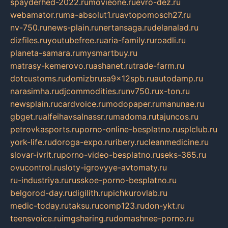
spayderhed-2022.ru
movieone.ru
evro-dez.ru
webamator.ru
ma-absolut1.ru
avtopomosch27.ru
nv-750.ru
news-plain.ru
nertansaga.ru
delanalad.ru
dizfiles.ru
youtubefree.ru
aria-family.ru
roadli.ru
planeta-samara.ru
mysmartbuy.ru
matrasy-kemerovo.ru
ashanet.ru
trade-farm.ru
dotcustoms.ru
domizbrusa9x12spb.ru
autodamp.ru
narasimha.ru
djcommodities.ru
nv750.ru
x-ton.ru
newsplain.ru
cardvoice.ru
modopaper.ru
manunae.ru
gbget.ru
alfeihavsalnassr.ru
madoma.ru
tajuncos.ru
petrovkasports.ru
porno-online-besplatno.ru
splclub.ru
york-life.ru
doroga-expo.ru
ribery.ru
cleanmedicine.ru
slovar-ivrit.ru
porno-video-besplatno.ru
seks-365.ru
ovucontrol.ru
sloty-igrovyye-avtomaty.ru
ru-industriya.ru
russkoe-porno-besplatno.ru
belgorod-day.ru
digilith.ru
pichkurovlab.ru
medic-today.ru
taksu.ru
comp123.ru
don-ykt.ru
teensvoice.ru
imgsharing.ru
domashnee-porno.ru