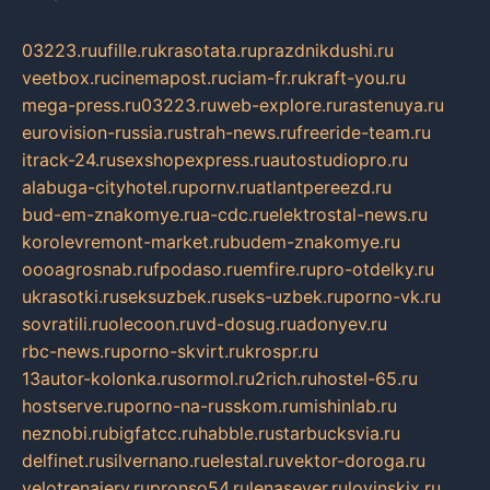
03223.ru
ufille.ru
krasotata.ru
prazdnikdushi.ru
veetbox.ru
cinemapost.ru
ciam-fr.ru
kraft-you.ru
mega-press.ru
03223.ru
web-explore.ru
rastenuya.ru
eurovision-russia.ru
strah-news.ru
freeride-team.ru
itrack-24.ru
sexshopexpress.ru
autostudiopro.ru
alabuga-cityhotel.ru
pornv.ru
atlantpereezd.ru
bud-em-znakomye.ru
a-cdc.ru
elektrostal-news.ru
korolevremont-market.ru
budem-znakomye.ru
oooagrosnab.ru
fpodaso.ru
emfire.ru
pro-otdelky.ru
ukrasotki.ru
seksuzbek.ru
seks-uzbek.ru
porno-vk.ru
sovratili.ru
olecoon.ru
vd-dosug.ru
adonyev.ru
rbc-news.ru
porno-skvirt.ru
krospr.ru
13autor-kolonka.ru
sormol.ru
2rich.ru
hostel-65.ru
hostserve.ru
porno-na-russkom.ru
mishinlab.ru
neznobi.ru
bigfatcc.ru
habble.ru
starbucksvia.ru
delfinet.ru
silvernano.ru
elestal.ru
vektor-doroga.ru
velotrenajery.ru
pronso54.ru
lenasever.ru
lovinskix.ru