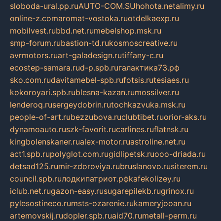
sloboda-ural.pp.ru
AUTO-COM.SU
hohota.net
alimy.ru
online-z.com
aromat-vostoka.ru
otdelkaexp.ru
mobilvest.ru
bbd.net.ru
mebelshop.msk.ru
smp-forum.ru
bastion-td.ru
kosmoscreative.ru
avrmotors.ru
art-galadesign.ru
tiffany-c.ru
ecostep-samara.ru
d-p.spb.ru
галактика73.рф
sko.com.ru
davitamebel-spb.ru
fotsis.ru
tesiaes.ru
kokoroyari.spb.ru
blesna-kazan.ru
mossilver.ru
lenderoq.ru
sergeydobrin.ru
tochkazvuka.msk.ru
people-of-art.ru
bezzubova.ru
clubtibet.ru
orior-aks.ru
dynamoauto.ru
szk-favorit.ru
carlines.ru
flatnsk.ru
kingbolenskaner.ru
alex-motor.ru
astroline.net.ru
act1.spb.ru
polyglot.com.ru
gidlipetsk.ru
ooo-driada.ru
detsad125.ru
mir-zdoroviya.ru
bruslanovo.ru
siterem.ru
council.spb.ru
лодкипатриот.рф
kafekolizey.ru
iclub.net.ru
gazon-easy.ru
sugarepilekb.ru
grinox.ru
pylesostineco.ru
msts-ozarenie.ru
kameryjooan.ru
artemovskij.ru
dopler.spb.ru
aid70.ru
metall-perm.ru