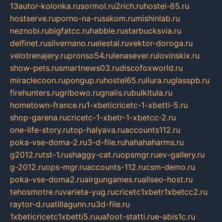
13autor-kolonka.ru
sormol.ru
2rich.ru
hostel-65.ru
hostserve.ru
porno-na-russkom.ru
mishinlab.ru
neznobi.ru
bigfatcc.ru
habble.ru
starbucksvia.ru
delfinet.ru
silvernano.ru
elestal.ru
vektor-doroga.ru
velotrenajery.ru
pronso54.ru
lenasever.ru
lovinskix.ru
show-pets.ru
smartnews03.ru
discofoxworld.ru
miraclecoon.ru
pongup.ru
hostel65.ru
liura.ru
glasspb.ru
firehunters.ru
gribowo.ru
gnalis.ru
bulkitula.ru
hometown-france.ru
1-xbeticricetc-1-xbetti-5.ru
shop-garena.ru
cricetc-1-xbetr-1-xbetcc-2.ru
one-life-story.ru
top-halyava.ru
accounts112.ru
poka-vse-doma-2.ru
3-d-file.ru
hahahaharms.ru
g2012.ru
tst-1.ru
shaggy-cat.ru
opsmgr.ru
ev-gallery.ru
g-2012.ru
ops-mgr.ru
accounts-112.ru
csm-demo.ru
poka-vse-doma2.ru
airgungames.ru
allseo-host.ru
tehosmotre.ru
varieta-yug.ru
cricetc1xbetr1xbetcc2.ru
raytor-d.ru
atillagunn.ru
3d-file.ru
1xbeticricetc1xbetti5.ru
uafoot-statti.ru
e-abis1c.ru