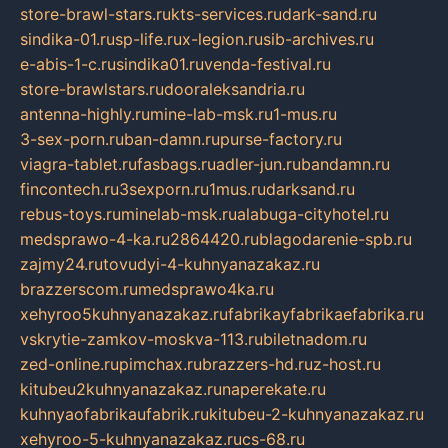
store-brawl-stars.ru
kts-services.ru
dark-sand.ru
sindika-01.ru
sp-life.ru
x-legion.ru
sib-archives.ru
e-abis-1-c.ru
sindika01.ru
venda-festival.ru
store-brawlstars.ru
dooraleksandria.ru
antenna-highly.ru
mine-lab-msk.ru
1-mus.ru
3-sex-porn.ru
ban-damn.ru
purse-factory.ru
viagra-tablet.ru
fasbags.ru
adler-jun.ru
bandamn.ru
fincontech.ru
3sexporn.ru
1mus.ru
darksand.ru
rebus-toys.ru
minelab-msk.ru
alabuga-cityhotel.ru
medsprawo-4-ka.ru
2864420.ru
blagodarenie-spb.ru
zajmy24.ru
tovudyi-4-kuhnyanazakaz.ru
brazzerscom.ru
medsprawo4ka.ru
xehyroo5kuhnyanazakaz.ru
fabrikayfabrikaefabrika.ru
vskrytie-zamkov-moskva-113.ru
biletnadom.ru
zed-online.ru
pimchax.ru
brazzers-hd.ru
z-host.ru
kitubeu2kuhnyanazakaz.ru
naperekate.ru
kuhnyaofabrikaufabrik.ru
kitubeu-2-kuhnyanazakaz.ru
xehyroo-5-kuhnyanazakaz.ru
cs-68.ru