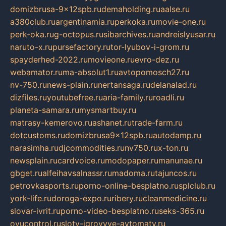
domizbrusa-9x12spb.ru
demaholding.ru
aalse.ru
a380club.ru
argentinamia.ru
perkoka.ru
movie-one.ru
perk-oka.ru
g-octopus.ru
sibarchives.ru
andreislyusar.ru
naruto-x.ru
pursefactory.ru
tor-lyubov-i-grom.ru
spayderhed-2022.ru
movieone.ru
evro-dez.ru
webamator.ru
ma-absolut1.ru
avtopomosch27.ru
nv-750.ru
news-plain.ru
nertansaga.ru
delanalad.ru
dizfiles.ru
youtubefree.ru
aria-family.ru
roadli.ru
planeta-samara.ru
mysmartbuy.ru
matrasy-kemerovo.ru
ashanet.ru
trade-farm.ru
dotcustoms.ru
domizbrusa9x12spb.ru
autodamp.ru
narasimha.ru
djcommodities.ru
nv750.ru
x-ton.ru
newsplain.ru
cardvoice.ru
modopaper.ru
manunae.ru
gbget.ru
alfeihavsalnassr.ru
madoma.ru
tajuncos.ru
petrovkasports.ru
porno-online-besplatno.ru
splclub.ru
york-life.ru
doroga-expo.ru
ribery.ru
cleanmedicine.ru
slovar-ivrit.ru
porno-video-besplatno.ru
seks-365.ru
ovucontrol.ru
sloty-igrovyye-avtomaty.ru