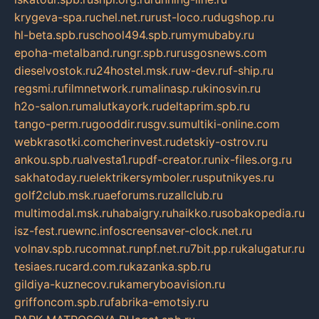
krygeva-spa.ru
chel.net.ru
rust-loco.ru
dugshop.ru
hl-beta.spb.ru
school494.spb.ru
mymubaby.ru
epoha-metalband.ru
ngr.spb.ru
rusgosnews.com
dieselvostok.ru
24hostel.msk.ru
w-dev.ru
f-ship.ru
regsmi.ru
filmnetwork.ru
malinasp.ru
kinosvin.ru
h2o-salon.ru
malutkayork.ru
deltaprim.spb.ru
tango-perm.ru
gooddir.ru
sgv.su
multiki-online.com
webkrasotki.com
cherinvest.ru
detskiy-ostrov.ru
ankou.spb.ru
alvesta1.ru
pdf-creator.ru
nix-files.org.ru
sakhatoday.ru
elektrikersymboler.ru
sputnikyes.ru
golf2club.msk.ru
aeforums.ru
zallclub.ru
multimodal.msk.ru
habaigry.ru
haikko.ru
sobakopedia.ru
isz-fest.ru
ewnc.info
screensaver-clock.net.ru
volnav.spb.ru
comnat.ru
npf.net.ru
7bit.pp.ru
kalugatur.ru
tesiaes.ru
card.com.ru
kazanka.spb.ru
gildiya-kuznecov.ru
kameryboavision.ru
griffoncom.spb.ru
fabrika-emotsiy.ru