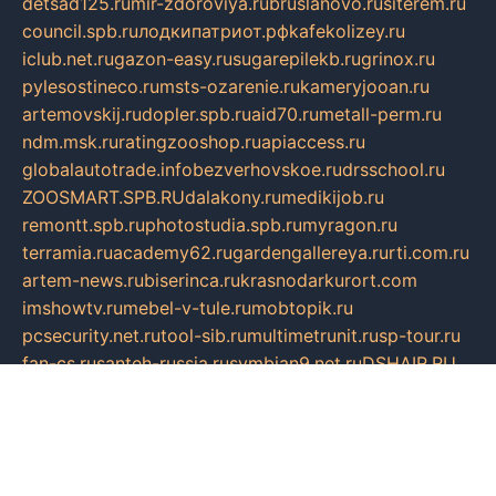
detsad125.ru
mir-zdoroviya.ru
bruslanovo.ru
siterem.ru
council.spb.ru
лодкипатриот.рф
kafekolizey.ru
iclub.net.ru
gazon-easy.ru
sugarepilekb.ru
grinox.ru
pylesostineco.ru
msts-ozarenie.ru
kameryjooan.ru
artemovskij.ru
dopler.spb.ru
aid70.ru
metall-perm.ru
ndm.msk.ru
ratingzooshop.ru
apiaccess.ru
globalautotrade.info
bezverhovskoe.ru
drsschool.ru
ZOOSMART.SPB.RU
dalakony.ru
medikijob.ru
remontt.spb.ru
photostudia.spb.ru
myragon.ru
terramia.ru
academy62.ru
gardengallereya.ru
rti.com.ru
artem-news.ru
biserinca.ru
krasnodarkurort.com
imshowtv.ru
mebel-v-tule.ru
mobtopik.ru
pcsecurity.net.ru
tool-sib.ru
multimetrunit.ru
sp-tour.ru
fan-cs.ru
santeh-russia.ru
symbian9.net.ru
DSHAIR.RU
tmmotors.spb.ru
xjocuricopii.com
musavtomat.msk.ru
obustrojdom.ru
sovetcik.ru
ybaranovskaya.ru
ppknews.ru
cult-alshei.ru
JAPANRUSSIA.RU
proekciyamebel.ru
imper-finans.ru
rim.org.ru