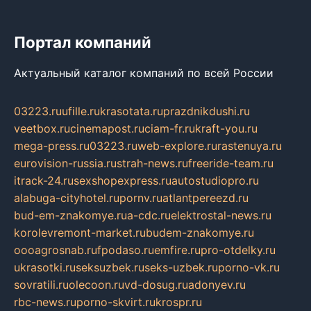
Портал компаний
Актуальный каталог компаний по всей России
03223.ru
ufille.ru
krasotata.ru
prazdnikdushi.ru
veetbox.ru
cinemapost.ru
ciam-fr.ru
kraft-you.ru
mega-press.ru
03223.ru
web-explore.ru
rastenuya.ru
eurovision-russia.ru
strah-news.ru
freeride-team.ru
itrack-24.ru
sexshopexpress.ru
autostudiopro.ru
alabuga-cityhotel.ru
pornv.ru
atlantpereezd.ru
bud-em-znakomye.ru
a-cdc.ru
elektrostal-news.ru
korolevremont-market.ru
budem-znakomye.ru
oooagrosnab.ru
fpodaso.ru
emfire.ru
pro-otdelky.ru
ukrasotki.ru
seksuzbek.ru
seks-uzbek.ru
porno-vk.ru
sovratili.ru
olecoon.ru
vd-dosug.ru
adonyev.ru
rbc-news.ru
porno-skvirt.ru
krospr.ru