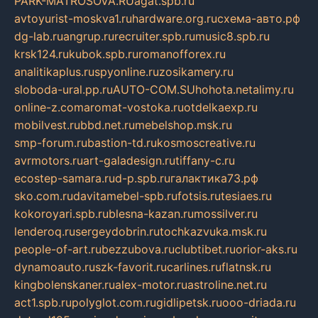
PARK-MATROSOVA.RU
agat.spb.ru
avtoyurist-moskva1.ru
hardware.org.ru
схема-авто.рф
dg-lab.ru
angrup.ru
recruiter.spb.ru
music8.spb.ru
krsk124.ru
kubok.spb.ru
romanofforex.ru
analitikaplus.ru
spyonline.ru
zosikamery.ru
sloboda-ural.pp.ru
AUTO-COM.SU
hohota.net
alimy.ru
online-z.com
aromat-vostoka.ru
otdelkaexp.ru
mobilvest.ru
bbd.net.ru
mebelshop.msk.ru
smp-forum.ru
bastion-td.ru
kosmoscreative.ru
avrmotors.ru
art-galadesign.ru
tiffany-c.ru
ecostep-samara.ru
d-p.spb.ru
галактика73.рф
sko.com.ru
davitamebel-spb.ru
fotsis.ru
tesiaes.ru
kokoroyari.spb.ru
blesna-kazan.ru
mossilver.ru
lenderoq.ru
sergeydobrin.ru
tochkazvuka.msk.ru
people-of-art.ru
bezzubova.ru
clubtibet.ru
orior-aks.ru
dynamoauto.ru
szk-favorit.ru
carlines.ru
flatnsk.ru
kingbolenskaner.ru
alex-motor.ru
astroline.net.ru
act1.spb.ru
polyglot.com.ru
gidlipetsk.ru
ooo-driada.ru