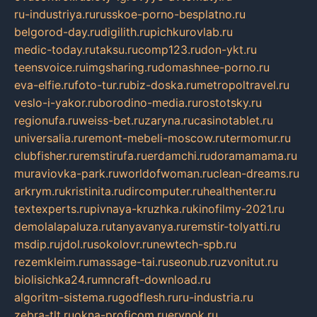
ru-industriya.ru
russkoe-porno-besplatno.ru
belgorod-day.ru
digilith.ru
pichkurovlab.ru
medic-today.ru
taksu.ru
comp123.ru
don-ykt.ru
teensvoice.ru
imgsharing.ru
domashnee-porno.ru
eva-elfie.ru
foto-tur.ru
biz-doska.ru
metropoltravel.ru
veslo-i-yakor.ru
borodino-media.ru
rostotsky.ru
regionufa.ru
weiss-bet.ru
zaryna.ru
casinotablet.ru
universalia.ru
remont-mebeli-moscow.ru
termomur.ru
clubfisher.ru
remstirufa.ru
erdamchi.ru
doramamama.ru
muraviovka-park.ru
worldofwoman.ru
clean-dreams.ru
arkrym.ru
kristinita.ru
dircomputer.ru
healthenter.ru
textexperts.ru
pivnaya-kruzhka.ru
kinofilmy-2021.ru
demolalapaluza.ru
tanyavanya.ru
remstir-tolyatti.ru
msdip.ru
jdol.ru
sokolovr.ru
newtech-spb.ru
rezemkleim.ru
massage-tai.ru
seonub.ru
zvonitut.ru
biolisichka24.ru
mncraft-download.ru
algoritm-sistema.ru
godflesh.ru
ru-industria.ru
zebra-tlt.ru
okna-proficom.ru
erynok.ru