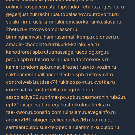
onlinekinospace.ru
startupstudio-fefu.ru
zarges-ru.ru
gegenjustizunrecht.ru
autobalashov.ru
utrovortu.ru
spiski-firm.ru
elara-m.ru
kinomusorka.ru
mkcslava.ru
2bets.ru
vintovoykompressor.ru
birminghamvsfulham.ru
sarmat-komp.ru
pioneeri.ru
amadis-chocolate.ru
shkurki-karakulya.ru
kanotiforet.spb.ru
tutmassage.ru
ecolog.org.ru
praga.spb.ru
falcorussia.ru
autodoctorservis.ru
kamertondom.spb.ru
net-life.net.ru
avto-vozim.ru
sakhcamera.ru
alliance-electro.spb.ru
stroyavt.ru
controlweb1.ru
tdsak74.ru
kinzozo-ru.ru
kvotka.ru
iron-snab.ru
costa-bella.ru
eugrus.pp.ru
associaciya39.ru
primexpo.spb.ru
bezmorchin.ru
ia2.ru
cpt21.ru
ispecspb.ru
regahost.ru
kolosok-elita.ru
tae-kwon.ru
consrio.com.ru
insiam.ru
avegainfo.ru
archery161.ru
bigencyclica.ru
vlast16.ru
korru.net
sarmiento.spb.su
extelopedia.ru
lammin-suo.spb.ru
iskatour.spb.ru
snpi.org.ru
running-line.ru