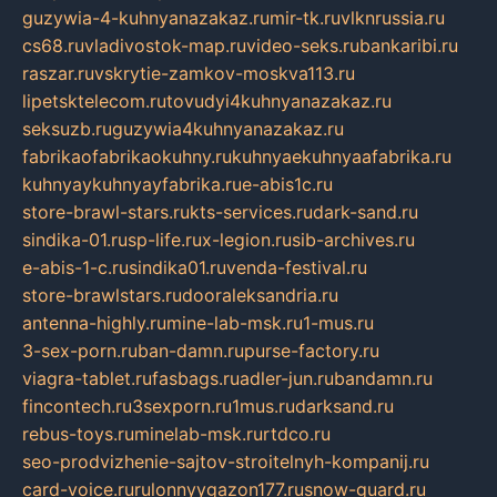
guzywia-4-kuhnyanazakaz.ru
mir-tk.ru
vlknrussia.ru
cs68.ru
vladivostok-map.ru
video-seks.ru
bankaribi.ru
raszar.ru
vskrytie-zamkov-moskva113.ru
lipetsktelecom.ru
tovudyi4kuhnyanazakaz.ru
seksuzb.ru
guzywia4kuhnyanazakaz.ru
fabrikaofabrikaokuhny.ru
kuhnyaekuhnyaafabrika.ru
kuhnyaykuhnyayfabrika.ru
e-abis1c.ru
store-brawl-stars.ru
kts-services.ru
dark-sand.ru
sindika-01.ru
sp-life.ru
x-legion.ru
sib-archives.ru
e-abis-1-c.ru
sindika01.ru
venda-festival.ru
store-brawlstars.ru
dooraleksandria.ru
antenna-highly.ru
mine-lab-msk.ru
1-mus.ru
3-sex-porn.ru
ban-damn.ru
purse-factory.ru
viagra-tablet.ru
fasbags.ru
adler-jun.ru
bandamn.ru
fincontech.ru
3sexporn.ru
1mus.ru
darksand.ru
rebus-toys.ru
minelab-msk.ru
rtdco.ru
seo-prodvizhenie-sajtov-stroitelnyh-kompanij.ru
card-voice.ru
rulonnyygazon177.ru
snow-guard.ru