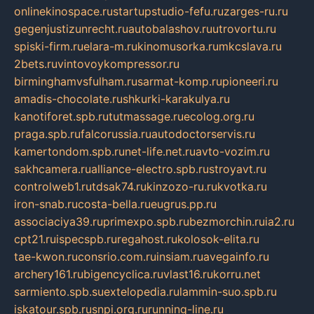
onlinekinospace.ru
startupstudio-fefu.ru
zarges-ru.ru
gegenjustizunrecht.ru
autobalashov.ru
utrovortu.ru
spiski-firm.ru
elara-m.ru
kinomusorka.ru
mkcslava.ru
2bets.ru
vintovoykompressor.ru
birminghamvsfulham.ru
sarmat-komp.ru
pioneeri.ru
amadis-chocolate.ru
shkurki-karakulya.ru
kanotiforet.spb.ru
tutmassage.ru
ecolog.org.ru
praga.spb.ru
falcorussia.ru
autodoctorservis.ru
kamertondom.spb.ru
net-life.net.ru
avto-vozim.ru
sakhcamera.ru
alliance-electro.spb.ru
stroyavt.ru
controlweb1.ru
tdsak74.ru
kinzozo-ru.ru
kvotka.ru
iron-snab.ru
costa-bella.ru
eugrus.pp.ru
associaciya39.ru
primexpo.spb.ru
bezmorchin.ru
ia2.ru
cpt21.ru
ispecspb.ru
regahost.ru
kolosok-elita.ru
tae-kwon.ru
consrio.com.ru
insiam.ru
avegainfo.ru
archery161.ru
bigencyclica.ru
vlast16.ru
korru.net
sarmiento.spb.su
extelopedia.ru
lammin-suo.spb.ru
iskatour.spb.ru
snpi.org.ru
running-line.ru