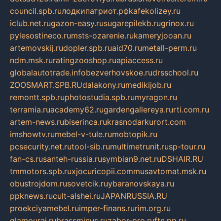
council.spb.ru
лодкипатриот.рф
kafekolizey.ru
iclub.net.ru
gazon-easy.ru
sugarepilekb.ru
grinox.ru
pylesostineco.ru
msts-ozarenie.ru
kameryjooan.ru
artemovskij.ru
dopler.spb.ru
aid70.ru
metall-perm.ru
ndm.msk.ru
ratingzooshop.ru
apiaccess.ru
globalautotrade.info
bezverhovskoe.ru
drsschool.ru
ZOOSMART.SPB.RU
dalakony.ru
medikijob.ru
remontt.spb.ru
photostudia.spb.ru
myragon.ru
terramia.ru
academy62.ru
gardengallereya.ru
rti.com.ru
artem-news.ru
biserinca.ru
krasnodarkurort.com
imshowtv.ru
mebel-v-tule.ru
mobtopik.ru
pcsecurity.net.ru
tool-sib.ru
multimetrunit.ru
sp-tour.ru
fan-cs.ru
santeh-russia.ru
symbian9.net.ru
DSHAIR.RU
tmmotors.spb.ru
xjocuricopii.com
musavtomat.msk.ru
obustrojdom.ru
sovetcik.ru
ybaranovskaya.ru
ppknews.ru
cult-alshei.ru
JAPANRUSSIA.RU
proekciyamebel.ru
imper-finans.ru
rim.org.ru
glamourai.ru
brassminus.ru
zabor-pro.ru
ftn.pp.ru