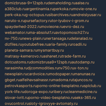
domizbrusa-9x12spb.ru
demaholding.ru
aalse.ru
a380club.ru
argentinamia.ru
perkoka.ru
movie-one.ru
perk-oka.ru
g-octopus.ru
sibarchives.ru
andreislyusar.ru
naruto-x.ru
pursefactory.ru
tor-lyubov-i-grom.ru
spayderhed-2022.ru
movieone.ru
evro-dez.ru
webamator.ru
ma-absolut1.ru
avtopomosch27.ru
nv-750.ru
news-plain.ru
nertansaga.ru
delanalad.ru
dizfiles.ru
youtubefree.ru
aria-family.ru
roadli.ru
planeta-samara.ru
mysmartbuy.ru
matrasy-kemerovo.ru
ashanet.ru
trade-farm.ru
dotcustoms.ru
domizbrusa9x12spb.ru
autodamp.ru
narasimha.ru
djcommodities.ru
nv750.ru
x-ton.ru
newsplain.ru
cardvoice.ru
modopaper.ru
manunae.ru
gbget.ru
alfeihavsalnassr.ru
madoma.ru
tajuncos.ru
petrovkasports.ru
porno-online-besplatno.ru
splclub.ru
york-life.ru
doroga-expo.ru
ribery.ru
cleanmedicine.ru
slovar-ivrit.ru
porno-video-besplatno.ru
seks-365.ru
ovucontrol.ru
sloty-igrovyye-avtomaty.ru