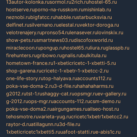
13autor-kolonka.ru
sormol.ru
2rich.ru
hostel-65.ru
hostserve.ru
porno-na-russkom.ru
mishinlab.ru
neznobi.ru
bigfatcc.ru
habble.ru
starbucksvia.ru
delfinet.ru
silvernano.ru
elestal.ru
vektor-doroga.ru
velotrenajery.ru
pronso54.ru
lenasever.ru
lovinskix.ru
show-pets.ru
smartnews03.ru
discofoxworld.ru
miraclecoon.ru
pongup.ru
hostel65.ru
liura.ru
glasspb.ru
firehunters.ru
gribowo.ru
gnalis.ru
bulkitula.ru
hometown-france.ru
1-xbeticricetc-1-xbetti-5.ru
shop-garena.ru
cricetc-1-xbetr-1-xbetcc-2.ru
one-life-story.ru
top-halyava.ru
accounts112.ru
poka-vse-doma-2.ru
3-d-file.ru
hahahaharms.ru
g2012.ru
tst-1.ru
shaggy-cat.ru
opsmgr.ru
ev-gallery.ru
g-2012.ru
ops-mgr.ru
accounts-112.ru
csm-demo.ru
poka-vse-doma2.ru
airgungames.ru
allseo-host.ru
tehosmotre.ru
varieta-yug.ru
cricetc1xbetr1xbetcc2.ru
raytor-d.ru
atillagunn.ru
3d-file.ru
1xbeticricetc1xbetti5.ru
uafoot-statti.ru
e-abis1c.ru