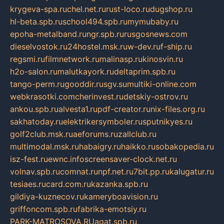
krygeva-spa.ru
chel.net.ru
rust-loco.ru
dugshop.ru
hl-beta.spb.ru
school494.spb.ru
mymubaby.ru
epoha-metalband.ru
ngr.spb.ru
rusgosnews.com
dieselvostok.ru
24hostel.msk.ru
w-dev.ru
f-ship.ru
regsmi.ru
filmnetwork.ru
malinasp.ru
kinosvin.ru
h2o-salon.ru
malutkayork.ru
deltaprim.spb.ru
tango-perm.ru
gooddir.ru
sgv.su
multiki-online.com
webkrasotki.com
cherinvest.ru
detskiy-ostrov.ru
ankou.spb.ru
alvesta1.ru
pdf-creator.ru
nix-files.org.ru
sakhatoday.ru
elektrikersymboler.ru
sputnikyes.ru
golf2club.msk.ru
aeforums.ru
zallclub.ru
multimodal.msk.ru
habaigry.ru
haikko.ru
sobakopedia.ru
isz-fest.ru
ewnc.info
screensaver-clock.net.ru
volnav.spb.ru
comnat.ru
npf.net.ru
7bit.pp.ru
kalugatur.ru
tesiaes.ru
card.com.ru
kazanka.spb.ru
gildiya-kuznecov.ru
kameryboavision.ru
griffoncom.spb.ru
fabrika-emotsiy.ru
PARK-MATROSOVA.RU
agat.spb.ru