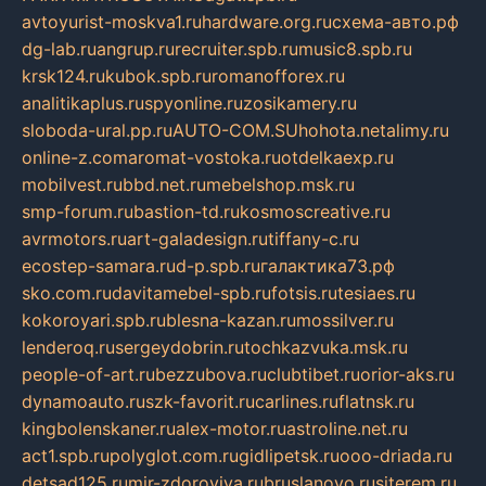
avtoyurist-moskva1.ru
hardware.org.ru
схема-авто.рф
dg-lab.ru
angrup.ru
recruiter.spb.ru
music8.spb.ru
krsk124.ru
kubok.spb.ru
romanofforex.ru
analitikaplus.ru
spyonline.ru
zosikamery.ru
sloboda-ural.pp.ru
AUTO-COM.SU
hohota.net
alimy.ru
online-z.com
aromat-vostoka.ru
otdelkaexp.ru
mobilvest.ru
bbd.net.ru
mebelshop.msk.ru
smp-forum.ru
bastion-td.ru
kosmoscreative.ru
avrmotors.ru
art-galadesign.ru
tiffany-c.ru
ecostep-samara.ru
d-p.spb.ru
галактика73.рф
sko.com.ru
davitamebel-spb.ru
fotsis.ru
tesiaes.ru
kokoroyari.spb.ru
blesna-kazan.ru
mossilver.ru
lenderoq.ru
sergeydobrin.ru
tochkazvuka.msk.ru
people-of-art.ru
bezzubova.ru
clubtibet.ru
orior-aks.ru
dynamoauto.ru
szk-favorit.ru
carlines.ru
flatnsk.ru
kingbolenskaner.ru
alex-motor.ru
astroline.net.ru
act1.spb.ru
polyglot.com.ru
gidlipetsk.ru
ooo-driada.ru
detsad125.ru
mir-zdoroviya.ru
bruslanovo.ru
siterem.ru