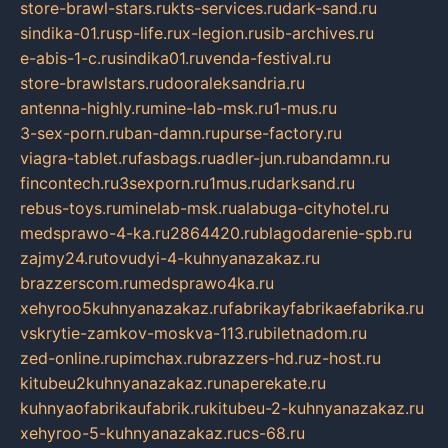
store-brawl-stars.ru
kts-services.ru
dark-sand.ru
sindika-01.ru
sp-life.ru
x-legion.ru
sib-archives.ru
e-abis-1-c.ru
sindika01.ru
venda-festival.ru
store-brawlstars.ru
dooraleksandria.ru
antenna-highly.ru
mine-lab-msk.ru
1-mus.ru
3-sex-porn.ru
ban-damn.ru
purse-factory.ru
viagra-tablet.ru
fasbags.ru
adler-jun.ru
bandamn.ru
fincontech.ru
3sexporn.ru
1mus.ru
darksand.ru
rebus-toys.ru
minelab-msk.ru
alabuga-cityhotel.ru
medsprawo-4-ka.ru
2864420.ru
blagodarenie-spb.ru
zajmy24.ru
tovudyi-4-kuhnyanazakaz.ru
brazzerscom.ru
medsprawo4ka.ru
xehyroo5kuhnyanazakaz.ru
fabrikayfabrikaefabrika.ru
vskrytie-zamkov-moskva-113.ru
biletnadom.ru
zed-online.ru
pimchax.ru
brazzers-hd.ru
z-host.ru
kitubeu2kuhnyanazakaz.ru
naperekate.ru
kuhnyaofabrikaufabrik.ru
kitubeu-2-kuhnyanazakaz.ru
xehyroo-5-kuhnyanazakaz.ru
cs-68.ru