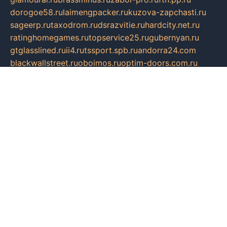
dorogoe58.ru
laimengpacker.ru
kuzova-zapchasti.ru
sageerp.ru
taxodrom.ru
dsrazvitie.ru
hardcity.net.ru
ratinghomegames.ru
topservice25.ru
gubernyan.ru
gtglasslined.ru
ii4.ru
tssport.spb.ru
andorra24.com
blackwallstreet.ru
oboimos.ru
optim-doors.com.ru
ikuch.ru
nycr.org.ru
npa21.ru
vremya-ch.spb.ru
desert000.ru
ivtorgi.ru
ifiori.ru
catalog-statei.ru
dcv.org.ru
spetsmaster174.ru
ipkameryhiseeu.ru
dum26.ru
ruspol.spb.ru
fr-opendp.ru
kam-solnyshko.ru
cheyenne-arapaho.ru
sevzapmetal.spb.ru
ted-lapidus.spb.ru
parasite-eliminator.ru
sigma-complete.ru
modernworld.ru
dama-moda.ru
eholot-group.ru
sk-nvkz.ru
DRONGOLD.RU
democratia2.ru
i-farmer.ru
mass-sport.org
jablonex.spb.ru
bookmess.ru
linkword.ru
refineua.com.ru
cs-spec.net.ru
altay-mebel.ru
DNK-THEATRE.RU
mechaniks.spb.ru
ipcamtechage.ru