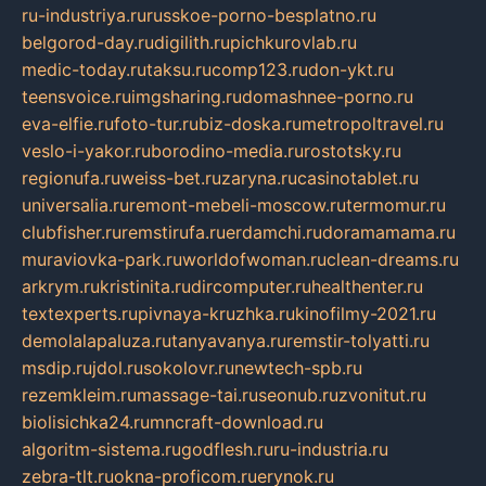
ru-industriya.ru
russkoe-porno-besplatno.ru
belgorod-day.ru
digilith.ru
pichkurovlab.ru
medic-today.ru
taksu.ru
comp123.ru
don-ykt.ru
teensvoice.ru
imgsharing.ru
domashnee-porno.ru
eva-elfie.ru
foto-tur.ru
biz-doska.ru
metropoltravel.ru
veslo-i-yakor.ru
borodino-media.ru
rostotsky.ru
regionufa.ru
weiss-bet.ru
zaryna.ru
casinotablet.ru
universalia.ru
remont-mebeli-moscow.ru
termomur.ru
clubfisher.ru
remstirufa.ru
erdamchi.ru
doramamama.ru
muraviovka-park.ru
worldofwoman.ru
clean-dreams.ru
arkrym.ru
kristinita.ru
dircomputer.ru
healthenter.ru
textexperts.ru
pivnaya-kruzhka.ru
kinofilmy-2021.ru
demolalapaluza.ru
tanyavanya.ru
remstir-tolyatti.ru
msdip.ru
jdol.ru
sokolovr.ru
newtech-spb.ru
rezemkleim.ru
massage-tai.ru
seonub.ru
zvonitut.ru
biolisichka24.ru
mncraft-download.ru
algoritm-sistema.ru
godflesh.ru
ru-industria.ru
zebra-tlt.ru
okna-proficom.ru
erynok.ru