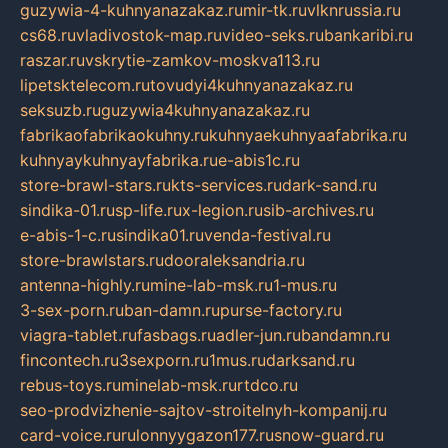
guzywia-4-kuhnyanazakaz.ru
mir-tk.ru
vlknrussia.ru
cs68.ru
vladivostok-map.ru
video-seks.ru
bankaribi.ru
raszar.ru
vskrytie-zamkov-moskva113.ru
lipetsktelecom.ru
tovudyi4kuhnyanazakaz.ru
seksuzb.ru
guzywia4kuhnyanazakaz.ru
fabrikaofabrikaokuhny.ru
kuhnyaekuhnyaafabrika.ru
kuhnyaykuhnyayfabrika.ru
e-abis1c.ru
store-brawl-stars.ru
kts-services.ru
dark-sand.ru
sindika-01.ru
sp-life.ru
x-legion.ru
sib-archives.ru
e-abis-1-c.ru
sindika01.ru
venda-festival.ru
store-brawlstars.ru
dooraleksandria.ru
antenna-highly.ru
mine-lab-msk.ru
1-mus.ru
3-sex-porn.ru
ban-damn.ru
purse-factory.ru
viagra-tablet.ru
fasbags.ru
adler-jun.ru
bandamn.ru
fincontech.ru
3sexporn.ru
1mus.ru
darksand.ru
rebus-toys.ru
minelab-msk.ru
rtdco.ru
seo-prodvizhenie-sajtov-stroitelnyh-kompanij.ru
card-voice.ru
rulonnyygazon177.ru
snow-guard.ru