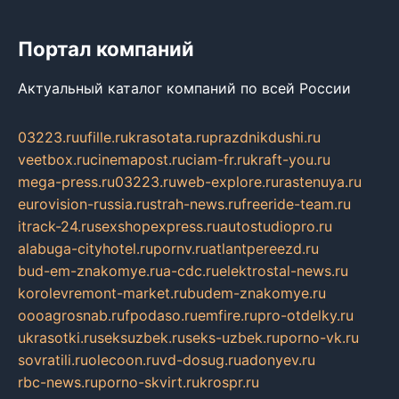
Портал компаний
Актуальный каталог компаний по всей России
03223.ru
ufille.ru
krasotata.ru
prazdnikdushi.ru
veetbox.ru
cinemapost.ru
ciam-fr.ru
kraft-you.ru
mega-press.ru
03223.ru
web-explore.ru
rastenuya.ru
eurovision-russia.ru
strah-news.ru
freeride-team.ru
itrack-24.ru
sexshopexpress.ru
autostudiopro.ru
alabuga-cityhotel.ru
pornv.ru
atlantpereezd.ru
bud-em-znakomye.ru
a-cdc.ru
elektrostal-news.ru
korolevremont-market.ru
budem-znakomye.ru
oooagrosnab.ru
fpodaso.ru
emfire.ru
pro-otdelky.ru
ukrasotki.ru
seksuzbek.ru
seks-uzbek.ru
porno-vk.ru
sovratili.ru
olecoon.ru
vd-dosug.ru
adonyev.ru
rbc-news.ru
porno-skvirt.ru
krospr.ru